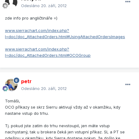
Odesláno
20. září, 2012
zde info pro angličtináře =)
www.sierrachart.com/index.php?
l=doc/doc_AttachedOrders.html#UsingAttachedOrdersImages
www.sierrachart.com/index.php?
l=doc/doc_AttachedOrders.html#OCOGroup
petr
Odesláno
20. září, 2012
Tomáši,
OCO příkazy se skrz Sierru aktivují vždy až v okamžiku, kdy
nastane vstup do trhu.
Tj. pokud jste zatím do trhu nevstoupil, jen máte vstup
nachystaný, tak u brokera čeká jen vstupní příkaz. SL a PT se
odešlou v okamžiku, kdy Sierra dostane pokyn, že došlo ke