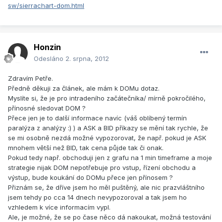
sw/sierrachart-dom.html
Honzin
Odesláno
2. srpna, 2012
Zdravím Petře.
Předně děkuji za článek, ale mám k DOMu dotaz.
Myslíte si, že je pro intradeního začátečníka/ mírně pokročilého,
přínosné sledovat DOM ?
Přece jen je to další informace navíc (váš oblíbený termín
paralýza z analýzy :) ) a ASK a BID příkazy se mění tak rychle, že
se mi osobně nezdá možné vypozorovat, že např. pokud je ASK
mnohem větší než BID, tak cena půjde tak či onak.
Pokud tedy např. obchoduji jen z grafu na 1 min timeframe a moje
strategie nijak DOM nepotřebuje pro vstup, řízení obchodu a
výstup, bude koukání do DOMu přece jen přínosem ?
Přiznám se, že dříve jsem ho měl puštěný, ale nic prazvláštního
jsem tehdy po cca 14 dnech nevypozoroval a tak jsem ho
vzhledem k více informacím vypl.
Ale, je možné, že se po čase něco dá nakoukat, možná testování