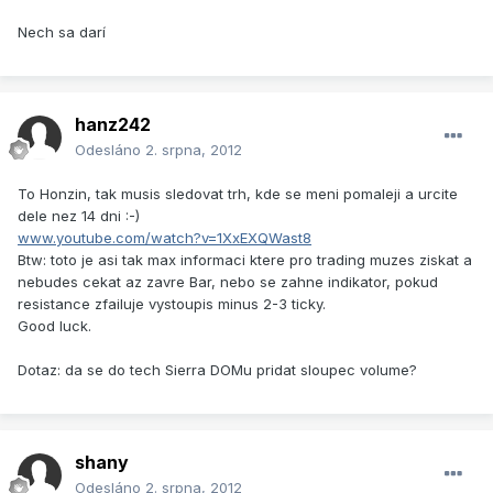
Nech sa darí
hanz242
Odesláno
2. srpna, 2012
To Honzin, tak musis sledovat trh, kde se meni pomaleji a urcite
dele nez 14 dni :-)
www.youtube.com/watch?v=1XxEXQWast8
Btw: toto je asi tak max informaci ktere pro trading muzes ziskat a
nebudes cekat az zavre Bar, nebo se zahne indikator, pokud
resistance zfailuje vystoupis minus 2-3 ticky.
Good luck.
Dotaz: da se do tech Sierra DOMu pridat sloupec volume?
shany
Odesláno
2. srpna, 2012