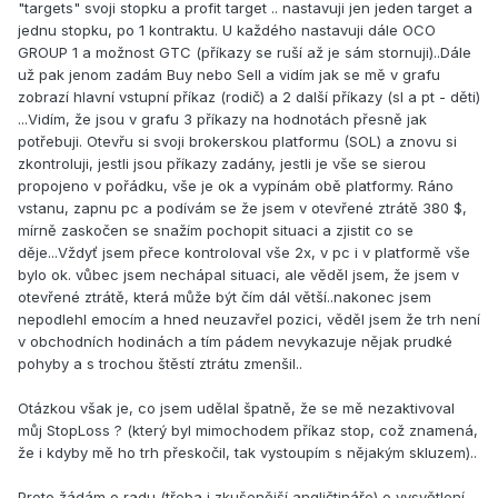
"targets" svoji stopku a profit target .. nastavuji jen jeden target a
jednu stopku, po 1 kontraktu. U každého nastavuji dále OCO
GROUP 1 a možnost GTC (příkazy se ruší až je sám stornuji)..Dále
už pak jenom zadám Buy nebo Sell a vidím jak se mě v grafu
zobrazí hlavní vstupní příkaz (rodič) a 2 další příkazy (sl a pt - děti)
...Vidím, že jsou v grafu 3 příkazy na hodnotách přesně jak
potřebuji. Otevřu si svoji brokerskou platformu (SOL) a znovu si
zkontroluji, jestli jsou příkazy zadány, jestli je vše se sierou
propojeno v pořádku, vše je ok a vypínám obě platformy. Ráno
vstanu, zapnu pc a podívám se že jsem v otevřené ztrátě 380 $,
mírně zaskočen se snažím pochopit situaci a zjistit co se
děje...Vždyť jsem přece kontroloval vše 2x, v pc i v platformě vše
bylo ok. vůbec jsem nechápal situaci, ale věděl jsem, že jsem v
otevřené ztrátě, která může být čím dál větší..nakonec jsem
nepodlehl emocím a hned neuzavřel pozici, věděl jsem že trh není
v obchodních hodinách a tím pádem nevykazuje nějak prudké
pohyby a s trochou štěstí ztrátu zmenšil..
Otázkou však je, co jsem udělal špatně, že se mě nezaktivoval
můj StopLoss ? (který byl mimochodem příkaz stop, což znamená,
že i kdyby mě ho trh přeskočil, tak vystoupím s nějakým skluzem)..
Proto žádám o radu (třeba i zkušenější angličtináře) o vysvětlení