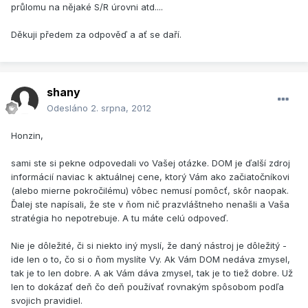
průlomu na nějaké S/R úrovni atd....
Děkuji předem za odpověď a ať se daří.
shany
Odesláno
2. srpna, 2012
Honzin,
sami ste si pekne odpovedali vo Vašej otázke. DOM je ďalší zdroj
informácií naviac k aktuálnej cene, ktorý Vám ako začiatočníkovi
(alebo mierne pokročilému) vôbec nemusí pomôcť, skôr naopak.
Ďalej ste napísali, že ste v ňom nič prazvláštneho nenašli a Vaša
stratégia ho nepotrebuje. A tu máte celú odpoveď.
Nie je dôležité, či si niekto iný myslí, že daný nástroj je dôležitý -
ide len o to, čo si o ňom myslíte Vy. Ak Vám DOM nedáva zmysel,
tak je to len dobre. A ak Vám dáva zmysel, tak je to tiež dobre. Už
len to dokázať deň čo deň používať rovnakým spôsobom podľa
svojich pravidiel.