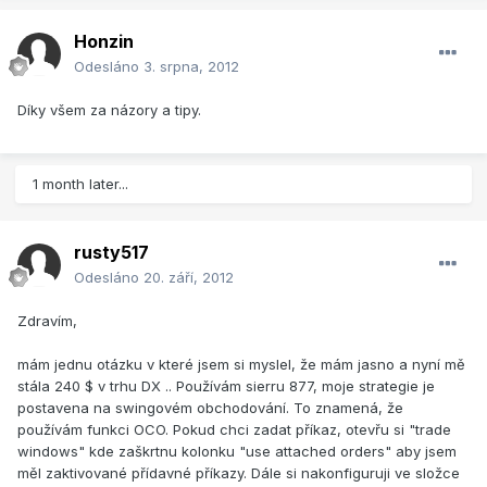
Honzin
Odesláno
3. srpna, 2012
Díky všem za názory a tipy.
1 month later...
rusty517
Odesláno
20. září, 2012
Zdravím,
mám jednu otázku v které jsem si myslel, že mám jasno a nyní mě
stála 240 $ v trhu DX .. Používám sierru 877, moje strategie je
postavena na swingovém obchodování. To znamená, že
používám funkci OCO. Pokud chci zadat příkaz, otevřu si "trade
windows" kde zaškrtnu kolonku "use attached orders" aby jsem
měl zaktivované přídavné příkazy. Dále si nakonfiguruji ve složce