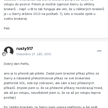
vstupu do pozice. Potom je možné vypnout Sierru (u většiny
brokerů - např. u IB to tak funguje ale vím, že u některých brokerů
je i u Sierry drženo OCO na počítači. Tj. toto si musíte zjistit u
svého brokera).
Petr
rusty517
Odesláno
21. září, 2012
Dobrý den Petře,
ano je to přesně jak píšete. Zadal jsem bracket příkaz přímo ze
Sierry a následně překontroloval příkaz ve své brokerské
platformě SOL, kde byl zobrazen, ale sám a bez přídavných
příkazů. (myslel jsem si, že se přídavné příkazy nezobrazují hned,
ale až po vstupu, neuvědomil jsem si, že se až po vstupu teprve
posílají.)
Po zadání bracketu ze Sierry jsem vypnul platformu a šel spát.