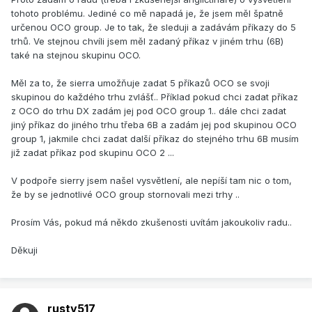
tohoto problému. Jediné co mě napadá je, že jsem měl špatně
určenou OCO group. Je to tak, že sleduji a zadávám příkazy do 5
trhů. Ve stejnou chvíli jsem měl zadaný příkaz v jiném trhu (6B)
také na stejnou skupinu OCO.
Měl za to, že sierra umožňuje zadat 5 příkazů OCO se svoji
skupinou do každého trhu zvlášť.. Příklad pokud chci zadat příkaz
z OCO do trhu DX zadám jej pod OCO group 1.. dále chci zadat
jiný příkaz do jiného trhu třeba 6B a zadám jej pod skupinou OCO
group 1, jakmile chci zadat další příkaz do stejného trhu 6B musím
již zadat příkaz pod skupinu OCO 2 ...
V podpoře sierry jsem našel vysvětlení, ale nepíší tam nic o tom,
že by se jednotlivé OCO group stornovali mezi trhy ..
Prosím Vás, pokud má někdo zkušenosti uvítám jakoukoliv radu..
Děkuji
rusty517