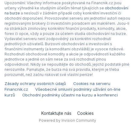
Upozornění: Všechny informace poskytované na Financnik.cz jsou
určeny výhradně ke studijním účelům témat týkajících se
obchodování
na burze
a neslouží v žádném případě coby konkrétní investiční či
obchodní doporučení. Provozovatel serveru ani jednotliví autoři nejsou
registrovanými brokery či investičním poradcem ani makléřem. Jsou-li
na stránkách zmiňovány konkrétní finanční produkty, komodity, akcie,
forex či opce, vždy a pouze za účelem studia obchodování na burze.
Vydavatel serveru není zodpovědný za konkrétní rozhodnutí
jednotlivých uživatelů. Burzovní obchodování a investování s
finančními instrumenty (a komoditami obzvláště) je vysoce rizikové.
Rozhodnutí obchodovat komodity a akcie je odpovědností každého
jednotlivce a jedině on sám nese za svá rozhodnutí plnou
odpovědnost. Nikdy se nepouštějte do obchodů, jejichž podstatě plně
nerozumíte. Pamatujte, že burza má svá pravidla, kterým je třeba
porozumět, než začnu riskovat své vlastní peníze!
Zásady ochrany osobních údajů
Cookies na serveru
Financnik.cz
Všeobecné smluvní podmínky užívání on-line
kurzů
Obchodní podmínky účastni na kurzu a konferenci
Kontaktujte nás
Cookies
Powered by Invision Community