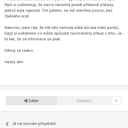
Nyní si uvědomuji, že sierra nemohla poslat přídavné příkazy,
jelikož byla vypnutá. Tím pádem, se mě otevřela pozice, bez
žádného krytí.
Nakonec jsem rád, že mě tato nehoda stála docela málo peněz,
když si uvědomím co může způsobit nechráněný příkaz v trhu. Je
to tak, že za informace se platí..
Děkuji za reakci
Hezký den
Sdílet
Sledující
0
Jít na seznam příspěvků