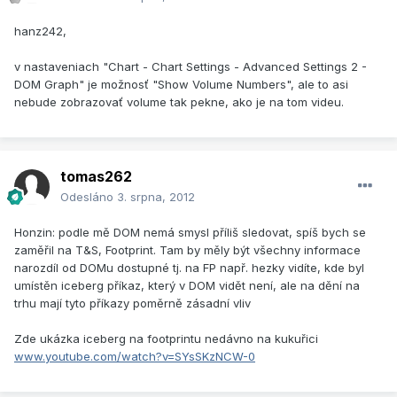
hanz242,
v nastaveniach "Chart - Chart Settings - Advanced Settings 2 -
DOM Graph" je možnosť "Show Volume Numbers", ale to asi
nebude zobrazovať volume tak pekne, ako je na tom videu.
tomas262
Odesláno
3. srpna, 2012
Honzin: podle mě DOM nemá smysl příliš sledovat, spíš bych se
zaměřil na T&S, Footprint. Tam by měly být všechny informace
narozdíl od DOMu dostupné tj. na FP např. hezky vidíte, kde byl
umístěn iceberg příkaz, který v DOM vidět není, ale na dění na
trhu mají tyto příkazy poměrně zásadní vliv
Zde ukázka iceberg na footprintu nedávno na kukuřici
www.youtube.com/watch?v=SYsSKzNCW-0