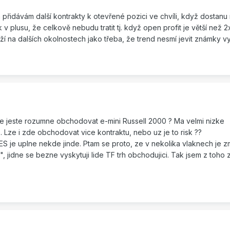
 přidávám další kontrakty k otevřené pozici ve chvíli, když dostanu
 v plusu, že celkově nebudu tratit tj. když open profit je větší než 2
ží na dalších okolnostech jako třeba, že trend nesmí jevit známky v
se jeste rozumne obchodovat e-mini Russell 2000 ? Ma velmi nizke
. Lze i zde obchodovat vice kontraktu, nebo uz je to risk ??
S je uplne nekde jinde. Ptam se proto, ze v nekolika vlaknech je z
 jidne se bezne vyskytuji lide TF trh obchodujici. Tak jsem z toho z