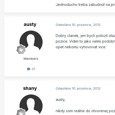
Jednoducho treba zabudnúť na prep
austy
Odesláno
10. prosince, 2012
Dobry clanek, jen bych polozil ot
pozice. Vidim to jako velmi podob
opet nekomu vyhovovat vice.
Members
35
shany
Odesláno
10. prosince, 2012
austy,
nikdy som reálne do otvorenej pozí