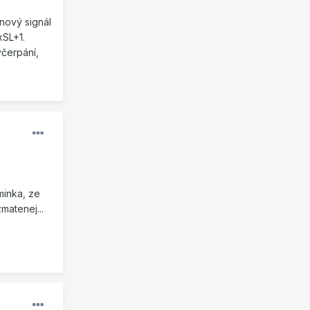
 nový signál
xSL+1.
yčerpání,
minka, ze
matenej...