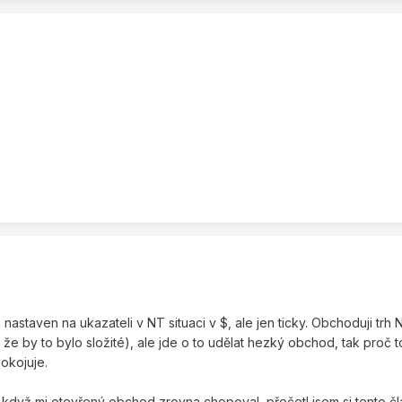
astaven na ukazateli v NT situaci v $, ale jen ticky. Obchoduji trh 
 že by to bylo složité), ale jde o to udělat hezký obchod, tak proč t
pokojuje.
a když mi otevřený obchod zrovna chopoval, přečetl jsem si tento čl