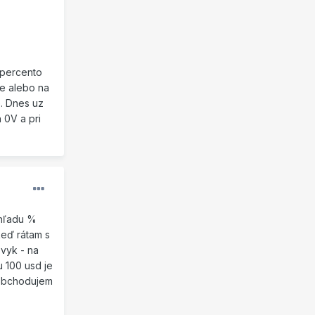
 percento
pe alebo na
e. Dnes uz
 0V a pri
ohľadu %
keď rátam s
zvyk - na
u 100 usd je
 obchodujem