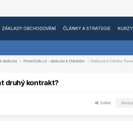
ZÁKLADY OBCHODOVÁNÍ
ČLÁNKY A STRATEGIE
KURZY
é diskuze
Finančník.cz - diskuze k článkům
Diskuze k článku: Pora
at druhý kontrakt?
Sdílet
Sleduj