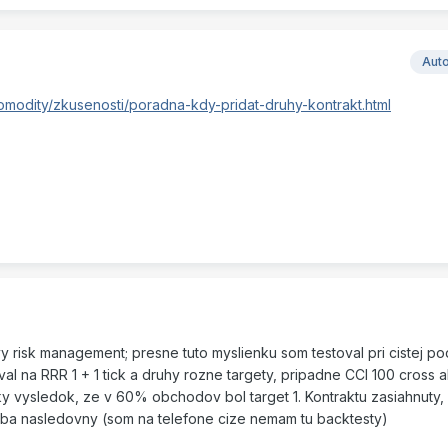
Aut
omodity/zkusenosti/poradna-kdy-pridat-druhy-kontrakt.html
vy risk management; presne tuto myslienku som testoval pri cistej p
al na RRR 1 + 1 tick a druhy rozne targety, pripadne CCI 100 cross a
ky vysledok, ze v 60% obchodov bol target 1. Kontraktu zasiahnuty,
uba nasledovny (som na telefone cize nemam tu backtesty)