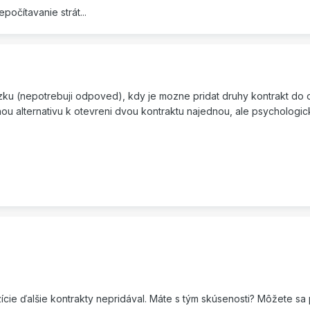
očítavanie strát...
azku (nepotrebuji odpoved), kdy je mozne pridat druhy kontrakt do
nou alternativu k otevreni dvou kontraktu najednou, ale psychologi
cie ďalšie kontrakty nepridával. Máte s tým skúsenosti? Môžete sa 