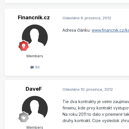
Financnik.cz
Odesláno
9. prosince, 2012
Adresa článku:
www.financnik.cz/k
Members
84
DaveF
Odesláno
10. prosince, 2012
Tie dva kontrakty je velmi zaujima
finwinu, kde prvy kontrakt vystupov
Na roku 2011 to dalo v priemere ta
druhy kontrakt. Cize vysledok zhr
Members