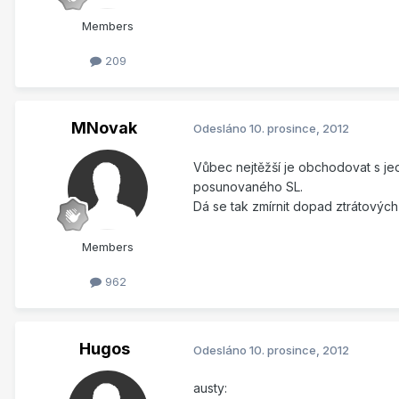
Members
209
MNovak
Odesláno
10. prosince, 2012
Vůbec nejtěžší je obchodovat s je
posunovaného SL.
Dá se tak zmírnit dopad ztrátovýc
Members
962
Hugos
Odesláno
10. prosince, 2012
austy: