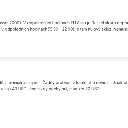
ssel 2000). V dopoledních hodinách EU času je Russel skoro nepou
le v odpoledních hodinách(15:30 - 22:00) je tam nulový skluz. Nemusí
ktů s minimálním slipem. Žádný problém v tomto trhu nevidím. Jinak o
 a slip 40 USD jsem nikdy nechytnul, max. do 20 USD.