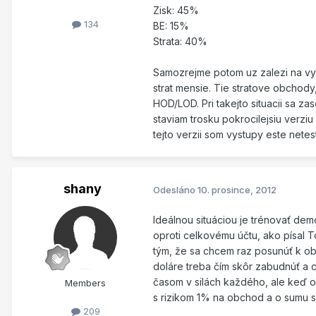
Zisk: 45%
134
BE: 15%
Strata: 40%
Samozrejme potom uz zalezi na vys
strat mensie. Tie stratove obchody
HOD/LOD. Pri takejto situacii sa z
staviam trosku pokrocilejsiu verzi
tejto verzii som vystupy este netes
shany
Odesláno
10. prosince, 2012
Ideálnou situáciou je trénovať de
oproti celkovému účtu, ako písal T
tým, že sa chcem raz posunúť k obc
doláre treba čím skôr zabudnúť a ce
časom v silách každého, ale keď o
Members
s rizikom 1% na obchod a o sumu s
209