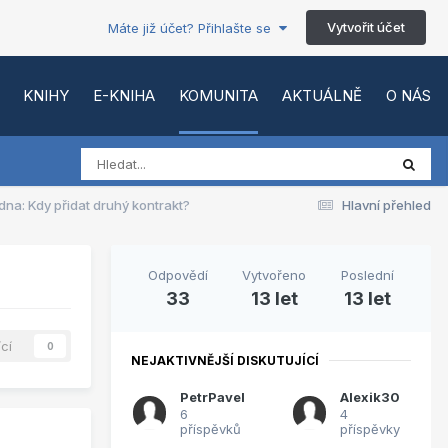
Vytvořit účet
Máte již účet? Přihlašte se
KNIHY
E-KNIHA
KOMUNITA
AKTUÁLNĚ
O NÁS
dna: Kdy přidat druhý kontrakt?
Hlavní přehled
Odpovědí
Vytvořeno
Poslední
33
13 let
13 let
ící
0
NEJAKTIVNĚJŠÍ DISKUTUJÍCÍ
PetrPavel
Alexik30
6
4
příspěvků
příspěvky