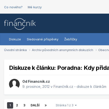
Co nového?
Mé kurzy
Diskuze
Sledované příspěvky
Žebříčky
Úvodní stránka
Archiv původních anonymních diskuzích
Obecn
Diskuze k článku: Poradna: Kdy přid
Od
Financnik.cz
9. prosince, 2012
v
Finančník.cz - diskuze k článkům
1
2
3
DALŠÍ
Stránka 1 z 3