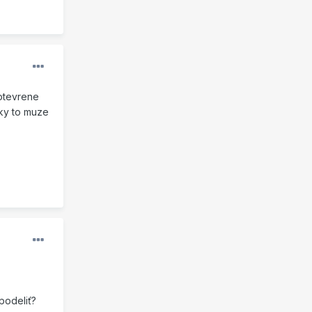
 otevrene
cky to muze
podeliť?