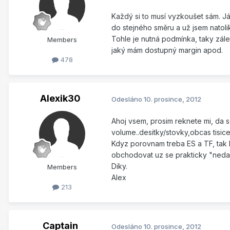
Každý si to musí vyzkoušet sám. Já
do stejného směru a už jsem natolik
Tohle je nutná podmínka, taky zále
Members
jaký mám dostupný margin apod.
478
Alexik30
Odesláno
10. prosince, 2012
Ahoj vsem, prosim reknete mi, da 
volume..desitky/stovky,obcas tisice
Kdyz porovnam treba ES a TF, tak E
obchodovat uz se prakticky "neda",
Diky.
Members
Alex
213
Captain
Odesláno
10. prosince, 2012