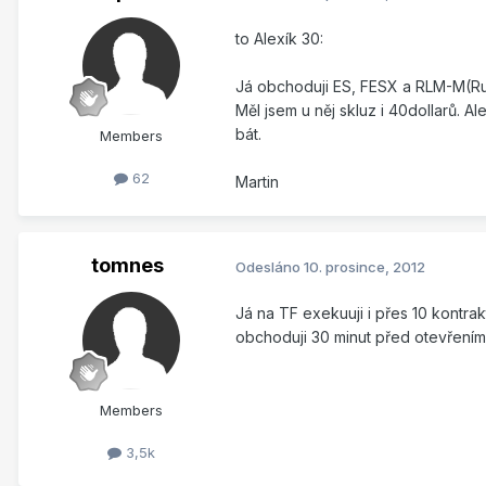
to Alexík 30:
Já obchoduji ES, FESX a RLM-M(Ru
Měl jsem u něj skluz i 40dollarů. A
bát.
Members
62
Martin
tomnes
Odesláno
10. prosince, 2012
Já na TF exekuuji i přes 10 kontra
obchoduji 30 minut před otevřením
Members
3,5k