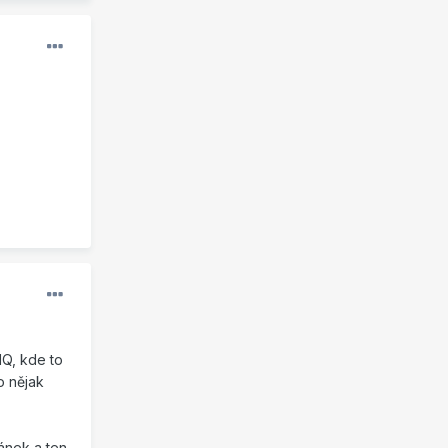
NQ, kde to
o nějak
ánek a ten