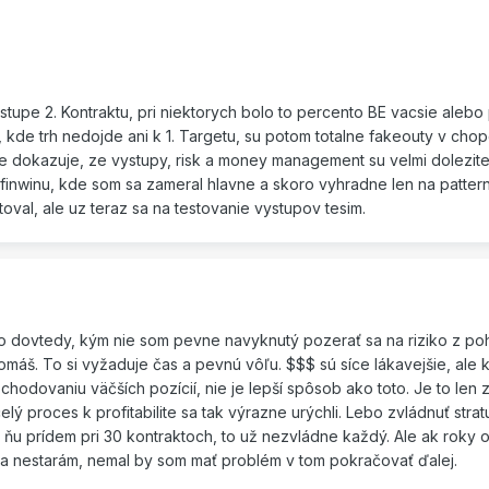
tupe 2. Kontraktu, pri niektorych bolo to percento BE vacsie alebo
, kde trh nedojde ani k 1. Targetu, su potom totalne fakeouty v cho
ase dokazuje, ze vystupy, risk a money management su velmi dolezit
u finwinu, kde som sa zameral hlavne a skoro vyhradne len na pattern
toval, ale uz teraz sa na testovanie vystupov tesim.
mo dovtedy, kým nie som pevne navyknutý pozerať sa na riziko z p
omáš. To si vyžaduje čas a pevnú vôľu. $$$ sú síce lákavejšie, ale 
hodovaniu väčších pozícií, nie je lepší spôsob ako toto. Je to len 
lý proces k profitabilite sa tak výrazne urýchli. Lebo zvládnuť strat
 ňu prídem pri 30 kontraktoch, to už nezvládne každý. Ale ak roky
a nestarám, nemal by som mať problém v tom pokračovať ďalej.