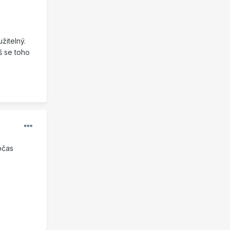
žitelný.
š se toho
bčas