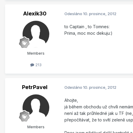
Alexik30
Odesláno
10. prosince, 2012
to Captain , to Tomnes:
Prima, moc moc dekuju:)
Members
213
PetrPavel
Odesláno
10. prosince, 2012
Ahojte,
já během obchodu už chvíli nemám n
není až tak průhledné jak u TF (ne,
přepočítávat, že to svítí zeleně us
Members
Dnes jsem přidával další kontrakt 