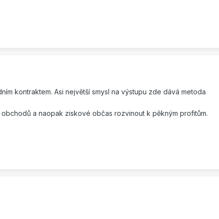
dním kontraktem. Asi největší smysl na výstupu zde dává metoda
h obchodů a naopak ziskové občas rozvinout k pěkným profitům.