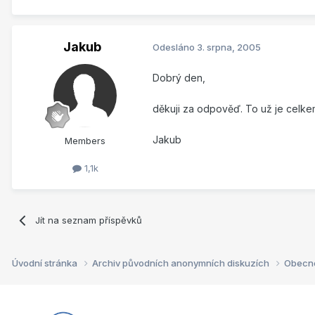
Jakub
Odesláno
3. srpna, 2005
Dobrý den,
děkuji za odpověď. To už je celkem
Jakub
Members
1,1k
Jít na seznam příspěvků
Úvodní stránka
Archiv původních anonymních diskuzích
Obecn