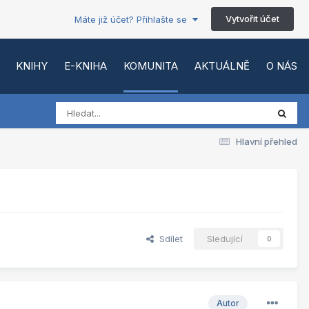
Vytvořit účet
Máte již účet? Přihlašte se
KNIHY
E-KNIHA
KOMUNITA
AKTUÁLNĚ
O NÁS
Hlavní přehled
Sdílet
Sledující
0
Autor