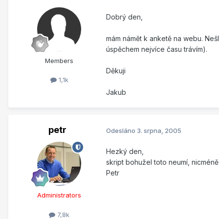
Dobrý den,
mám námět k anketě na webu. Nešlo 
úspěchem nejvíce času trávím).
Members
Děkuji
1,1k
Jakub
petr
Odesláno
3. srpna, 2005
Hezký den,
skript bohužel toto neumí, nicméně 
Petr
Administrators
7,8k