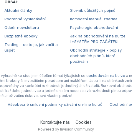
OBSAH
Aktuální články
Slovník důležitých pojmů
Podrobné vyhledávání
Komoditní manuál zdarma
Odběr newsletteru
Psychologie obchodování
Bezplatné ebooky
Jak na obchodování na burze
[+SYSTÉM PRO ZAČÁTEK]
Trading – co to je, jak začít a
uspět
Obchodní strategie - popisy
obchodních plánů, které
používám
výhradně ke studijním účelům témat týkajících se
obchodování na burze
a n
nými brokery či investičním poradcem ani makléřem. Jsou-li na stránkách zmiň
povědný za konkrétní rozhodnutí jednotlivých uživatelů. Burzovní obchodová
tí každého jednotlivce a jedině on sám nese za svá rozhodnutí plnou odpov
ět, než začnu riskovat své vlastní peníze!
z
Všeobecné smluvní podmínky užívání on-line kurzů
Obchodní po
Kontaktujte nás
Cookies
Powered by Invision Community