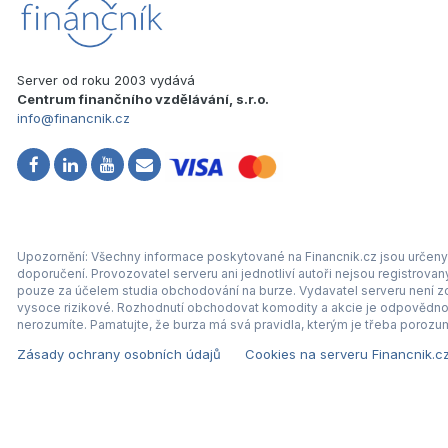
Server od roku 2003 vydává
Centrum finančního vzdělávání, s.r.o.
info@financnik.cz
Upozornění: Všechny informace poskytované na Financnik.cz jsou určeny 
doporučení. Provozovatel serveru ani jednotliví autoři nejsou registrova
pouze za účelem studia obchodování na burze. Vydavatel serveru není zod
vysoce rizikové. Rozhodnutí obchodovat komodity a akcie je odpovědnos
nerozumíte. Pamatujte, že burza má svá pravidla, kterým je třeba porozum
Zásady ochrany osobních údajů
Cookies na serveru Financnik.c