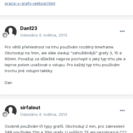
prace-s-grafy-velikost.html
Dan123
Odesláno
6. května, 2013
Pro větší přehlednost na trhu používám rozdílný timeframe.
Obchoduji na 1min, ale dále sleduji "zahuštěnější" grafy 3, 15 a
60min. Považuji za důležité nejprve pochopit o jaký typ trhu jde a
teprve potom uvažovat o vstupu. Pro každý typ trhu používám
trochu jiné vstupní taktiky.
Dan
sirfalout
Odesláno
6. května, 2013
Osobně používám tři typy grafů. Obchoduji 2 min, pro zakreslení
S&R používám 12m a 30m grafy. U vyšších TF ani nezobrazuji CCI.