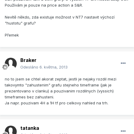
Používám je pouze na price action a S&R.
Nevítě někdo, zda existuje možnost v NT7 nastavit výchozí
"hustotu" grafu?
Přemek
Braker
Odesláno
6. května, 2013
no to jsem se chtel akorat zeptat, jestli je nejaky rozdil mezi
takovymto "zahustenim" grafu stejneho timeframe (jak je
prezentovano v clanku) a pouzivanim rozdilnych (vyssich)
timeframes bez zahusteni.
Ja napr. pouzivam 4H a 1H tf pro celkovy nahled na trh.
tatanka