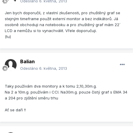
Odesláno
6. května, 2013
Jen bych doporučil, z vlastní zkušenosti, pro zhuštěný graf se
stejným timeframe použít externí monitor a bez indikátorů. Já
osobně obchoduji na notebooku a pro zhuštěný graf mám 22´
LCD a nemůžu si to vynachválit. Vřele doporučuji.
(tu)
Balian
Odesláno
6. května, 2013
Taky používám dva monitory a k tomu 2,10,30m.g.
Na 2 a 10m.g. používám i CCI. Na30m.g. pouze čistý graf s EMA 34
a 204 pro zjištění směru trhu
Ať se daří !!