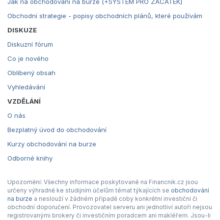
Jak na obchodování na burze [+SYSTÉM PRO ZAČÁTEK]
Obchodní strategie - popisy obchodních plánů, které používám
DISKUZE
Diskuzní fórum
Co je nového
Oblíbený obsah
Vyhledávání
VZDĚLÁNÍ
O nás
Bezplatný úvod do obchodování
Kurzy obchodování na burze
Odborné knihy
Upozornění: Všechny informace poskytované na Financnik.cz jsou
určeny výhradně ke studijním účelům témat týkajících se
obchodování
na burze
a neslouží v žádném případě coby konkrétní investiční či
obchodní doporučení. Provozovatel serveru ani jednotliví autoři nejsou
registrovanými brokery či investičním poradcem ani makléřem. Jsou-li