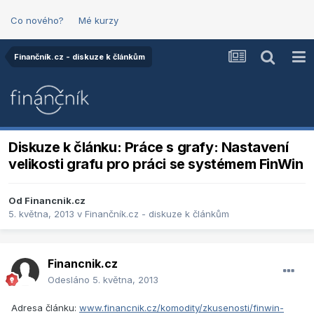
Co nového?
Mé kurzy
Finančník.cz - diskuze k článkům
Diskuze k článku: Práce s grafy: Nastavení
velikosti grafu pro práci se systémem FinWin
Od
Financnik.cz
5. května, 2013
v
Finančník.cz - diskuze k článkům
Financnik.cz
Odesláno
5. května, 2013
Adresa článku:
www.financnik.cz/komodity/zkusenosti/finwin-