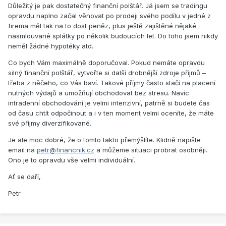
Důležitý je pak dostatečný finanční polštář. Já jsem se tradingu
opravdu naplno začal věnovat po prodeji svého podílu v jedné z
firema měl tak na to dost peněz, plus ještě zajištěné nějaké
nasmlouvané splátky po několik budoucích let. Do toho jsem nikdy
neměl žádné hypotéky atd.
Co bych Vám maximálně doporučoval. Pokud nemáte opravdu
silný finanční polštář, vytvořte si další drobnější zdroje příjmů –
třeba z něčeho, co Vás baví. Takové příjmy často stačí na placení
nutných výdajů a umožňují obchodovat bez stresu. Navíc
intradenní obchodování je velmi intenzivní, patrně si budete čas
od času chtít odpočinout a i v ten moment velmi oceníte, že máte
své příjmy diverzifikované.
Je ale moc dobré, že o tomto takto přemýšlíte. Klidně napište
email na
petr
@financnik.cz
a m
ůžeme situaci probrat osobněji.
Ono je to opravdu vše velmi individuální.
Ať se daří,
Petr