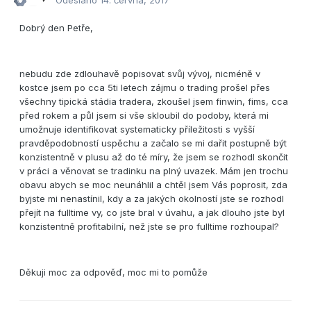
Odesláno
14. června, 2017
Dobrý den Petře,
nebudu zde zdlouhavě popisovat svůj vývoj, nicméně v
kostce jsem po cca 5ti letech zájmu o trading prošel přes
všechny tipická stádia tradera, zkoušel jsem finwin, fims, cca
před rokem a půl jsem si vše skloubil do podoby, která mi
umožnuje identifikovat systematicky příležitosti s vyšší
pravděpodobností uspěchu a začalo se mi dařit postupně být
konzistentně v plusu až do té míry, že jsem se rozhodl skončit
v práci a věnovat se tradinku na plný uvazek. Mám jen trochu
obavu abych se moc neunáhlil a chtěl jsem Vás poprosit, zda
byjste mi nenastínil, kdy a za jakých okolností jste se rozhodl
přejít na fulltime vy, co jste bral v úvahu, a jak dlouho jste byl
konzistentně profitabilní, než jste se pro fulltime rozhoupal?
Děkuji moc za odpověď, moc mi to pomůže