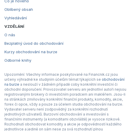
Co je nového
Oblíbený obsah
Vyhledávání
VZDĚLÁNÍ
O nás
Bezplatný úvod do obchodování
Kurzy obchodování na burze
Odborné knihy
Upozornění: Všechny informace poskytované na Financnik.cz jsou
určeny výhradně ke studijním účelům témat týkajících se
obchodování
na burze
a neslouží v žádném případě coby konkrétní investiční či
obchodní doporučení. Provozovatel serveru ani jednotliví autoři nejsou
registrovanými brokery či investičním poradcem ani makléřem. Jsou-li
na stránkách zmiňovány konkrétní finanční produkty, komodity, akcie,
forex či opce, vždy a pouze za účelem studia obchodování na burze.
Vydavatel serveru není zodpovědný za konkrétní rozhodnutí
jednotlivých uživatelů. Burzovní obchodování a investování s
finančními instrumenty (a komoditami obzvláště) je vysoce rizikové.
Rozhodnutí obchodovat komodity a akcie je odpovědností každého
jednotlivce a jedině on sám nese za svá rozhodnutí plnou