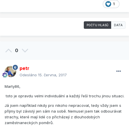
1
POČTU HLASŮ
DATA
0
petr
Odesláno
15. června, 2017
Marty86,
toto je opravdu velmi individuální a každý řeší trochu jinou situaci.
Já jsem například nikdy pro nikoho nepracoval, tedy vždy jsem s
příjmy byl závislý jen sám na sobě. Nemusel jsem tak odbourávat
strachy, které mají lidé co přicházejí z dlouhodobých
zaměstnaneckých poměrů.