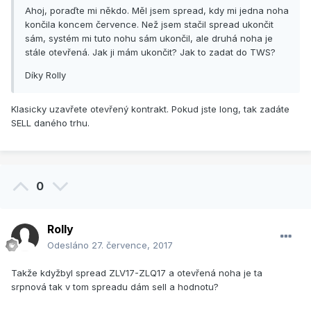
Ahoj, poraďte mi někdo. Měl jsem spread, kdy mi jedna noha
končila koncem července. Než jsem stačil spread ukončit
sám, systém mi tuto nohu sám ukončil, ale druhá noha je
stále otevřená. Jak ji mám ukončit? Jak to zadat do TWS?
Díky Rolly
Klasicky uzavřete otevřený kontrakt. Pokud jste long, tak zadáte
SELL daného trhu.
0
Rolly
Odesláno
27. července, 2017
Takže kdyžbyl spread ZLV17-ZLQ17 a otevřená noha je ta
srpnová tak v tom spreadu dám sell a hodnotu?