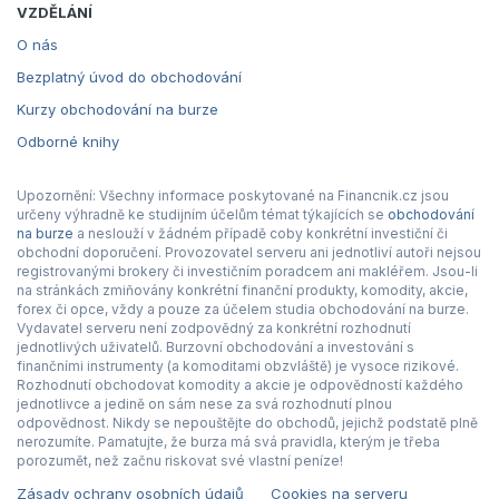
VZDĚLÁNÍ
O nás
Bezplatný úvod do obchodování
Kurzy obchodování na burze
Odborné knihy
Upozornění: Všechny informace poskytované na Financnik.cz jsou
určeny výhradně ke studijním účelům témat týkajících se
obchodování
na burze
a neslouží v žádném případě coby konkrétní investiční či
obchodní doporučení. Provozovatel serveru ani jednotliví autoři nejsou
registrovanými brokery či investičním poradcem ani makléřem. Jsou-li
na stránkách zmiňovány konkrétní finanční produkty, komodity, akcie,
forex či opce, vždy a pouze za účelem studia obchodování na burze.
Vydavatel serveru není zodpovědný za konkrétní rozhodnutí
jednotlivých uživatelů. Burzovní obchodování a investování s
finančními instrumenty (a komoditami obzvláště) je vysoce rizikové.
Rozhodnutí obchodovat komodity a akcie je odpovědností každého
jednotlivce a jedině on sám nese za svá rozhodnutí plnou
odpovědnost. Nikdy se nepouštějte do obchodů, jejichž podstatě plně
nerozumíte. Pamatujte, že burza má svá pravidla, kterým je třeba
porozumět, než začnu riskovat své vlastní peníze!
Zásady ochrany osobních údajů
Cookies na serveru