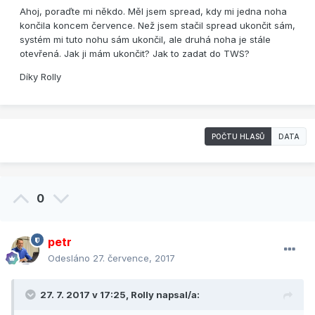
Ahoj, poraďte mi někdo. Měl jsem spread, kdy mi jedna noha
končila koncem července. Než jsem stačil spread ukončit sám,
systém mi tuto nohu sám ukončil, ale druhá noha je stále
otevřená. Jak ji mám ukončit? Jak to zadat do TWS?
Díky Rolly
POČTU HLASŮ
DATA
0
petr
Odesláno
27. července, 2017
27. 7. 2017 v 17:25,
Rolly
napsal/a: