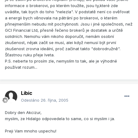
informace o brokerovi, po kterém toužíte, jsou ty,které zde
uvádíte, tak bych do toho "nelezla". V podstatě není co ověřovat
a energii bych věnovala na pátrání po brokerovi, o kterém
přinejmenším nebudu mít pochybnosti. Jsou i jiné společnosti, než
GCI Financial Ltd, přesně řečeno brokerů je dostatek a určitě
solidních. Nemohu vám nikoho doporučit, nemám osobní
zkušenost, nějak začít se musí, alei když nemusí být první
zkušenost zrovna ideální, proč začínat takto "dobrodružně".
Šťastnou ruku přeje Iveta.
P.S. neberte to prosím zle, nemyslím to tak, ale je výhodné
používat rozum...
Libic
Odesláno
26. října, 2005
Dobry den Akcizur,
myslim, ze Hidalgo odpovedela to same, co si myslim i ja.
Preji Vam mnoho uspechu!