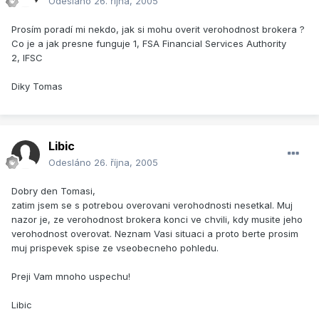
Odesláno
26. října, 2005
Prosím poradí mi nekdo, jak si mohu overit verohodnost brokera ?
Co je a jak presne funguje 1, FSA Financial Services Authority
2, IFSC
Diky Tomas
Libic
Odesláno
26. října, 2005
Dobry den Tomasi,
zatim jsem se s potrebou overovani verohodnosti nesetkal. Muj
nazor je, ze verohodnost brokera konci ve chvili, kdy musite jeho
verohodnost overovat. Neznam Vasi situaci a proto berte prosim
muj prispevek spise ze vseobecneho pohledu.
Preji Vam mnoho uspechu!
Libic