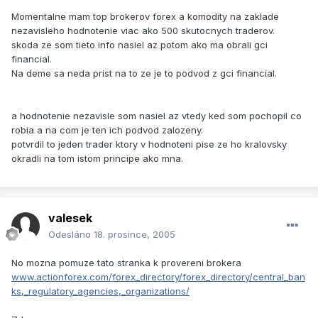
Momentalne mam top brokerov forex a komodity na zaklade
nezavisleho hodnotenie viac ako 500 skutocnych traderov.
skoda ze som tieto info nasiel az potom ako ma obrali gci
financial.
Na deme sa neda prist na to ze je to podvod z gci financial.
a hodnotenie nezavisle som nasiel az vtedy ked som pochopil co
robia a na com je ten ich podvod zalozeny.
potvrdil to jeden trader ktory v hodnoteni pise ze ho kralovsky
okradli na tom istom principe ako mna.
valesek
Odesláno
18. prosince, 2005
No mozna pomuze tato stranka k provereni brokera
www.actionforex.com/forex_directory/forex_directory/central_ban
ks,_regulatory_agencies,_organizations/