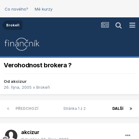
Co nového?
Mé kurzy
Brokeři
Verohodnost brokera ?
Od
akcizur
26. října, 2005
v
Brokeři
PŘEDCHOZÍ
Stránka 1 z 2
DALŠÍ
akcizur