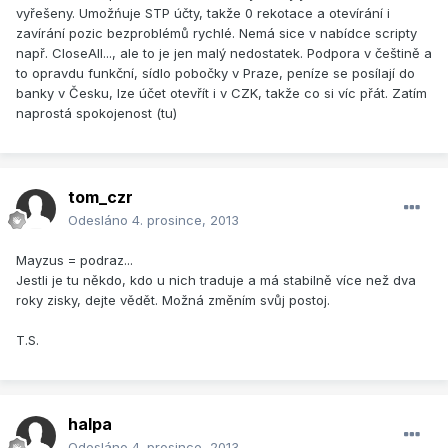
vyřešeny. Umožńuje STP účty, takže 0 rekotace a otevírání i
zavírání pozic bezproblémů rychlé. Nemá sice v nabídce scripty
např. CloseAll..., ale to je jen malý nedostatek. Podpora v češtině a
to opravdu funkční, sídlo pobočky v Praze, peníze se posílají do
banky v Česku, lze účet otevřít i v CZK, takže co si víc přát. Zatím
naprostá spokojenost (tu)
tom_czr
Odesláno
4. prosince, 2013
Mayzus = podraz...
Jestli je tu někdo, kdo u nich traduje a má stabilně více než dva
roky zisky, dejte vědět. Možná změním svůj postoj.
T.S.
halpa
Odesláno
4. prosince, 2013