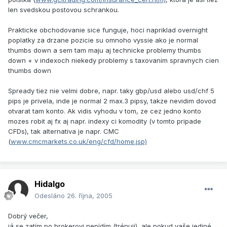
len svedskou postovou schrankou.
Prakticke obchodovanie sice funguje, hoci napriklad overnight
poplatky za drzane pozicie su omnoho vyssie ako je normal
thumbs down a sem tam maju aj technicke problemy thumbs
down + v indexoch niekedy problemy s taxovanim spravnych cien
thumbs down
Spready tiez nie velmi dobre, napr. taky gbp/usd alebo usd/chf 5
pips je privela, inde je normal 2 max.3 pipsy, takze nevidim dovod
otvarat tam konto. Ak vidis vyhodu v tom, ze cez jedno konto
mozes robit aj fx aj napr. indexy ci komodity (v tomto pripade
CFDs), tak alternativa je napr. CMC
(
www.cmcmarkets.co.uk/eng/cfd/home.jsp)
Hidalgo
Odesláno
26. října, 2005
Dobrý večer,
já se zatím po brokerovi nepídím (trénuji), ale pokud vaše jediné