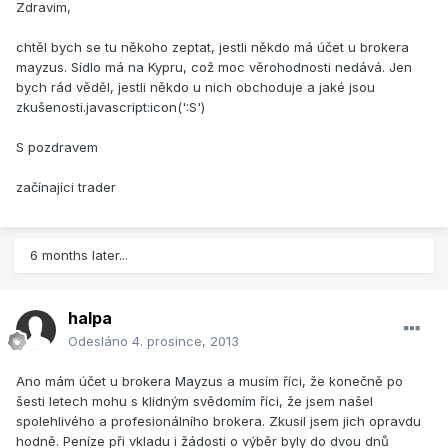
Zdravim,
chtěl bych se tu někoho zeptat, jestli někdo má účet u brokera
mayzus. Sídlo má na Kypru, což moc věrohodnosti nedává. Jen
bych rád věděl, jestli někdo u nich obchoduje a jaké jsou
zkušenosti.javascript:icon(':S')
S pozdravem
začínajíci trader
6 months later...
halpa
Odesláno
4. prosince, 2013
Ano mám účet u brokera Mayzus a musím říci, že konečně po
šesti letech mohu s klidným svědomím říci, že jsem našel
spolehlivého a profesionálního brokera. Zkusil jsem jich opravdu
hodně. Peníze při vkladu i žádosti o výběr byly do dvou dnů