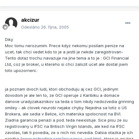
akcizur
Odesláno
26. října, 2005
Diky
Moc tomu nerozumim. Prece kdyz nekomu posilam penize na
ucet, tak chci vedet kdo to je a jestli je nekde zaregistrovan-
Tento dotaz trochu navazuje na jine tema a to je : GCI Financial
Ltd, coz je broker, u ktereho si chci zalozit ucet ale dostal jsem
toto upozorneni.:
ja poznam dvoch ludi, ktori obchoduju aj cez GCI, jedinym
dovodom je ale len to, ze GCI operuje z Karibiku a domace
danove uradyzakaznikov sa teda o tom nikdy nedozvedia grinning
smiley - ak clovek neurobi nejake chyby. Nejedna sa totiz o US
Brokera, ale sedia v Belize, ich materska spolocnost na BVI.
Ziadna garancia penazi a pod. teda neexistuje. Sice pisu ze su
registrovany u IFSC na Britisch Virgin Islands, ale ked na IFSC
zavolas, tak ti povedia, ze o nich nic nevedia. Dalsia otazka je ich
poistka (
www.gcitrading.com/insurance_cert.htm)
, ktora je asi tiez