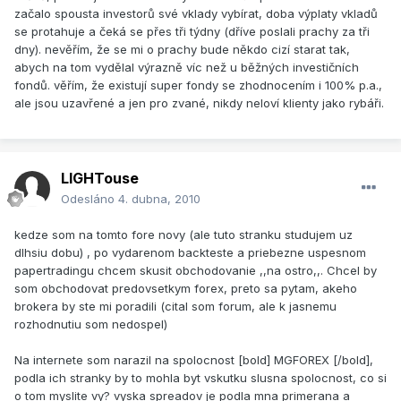
začalo spousta investorů své vklady vybírat, doba výplaty vkladů
se protahuje a čeká se přes tři týdny (dříve poslali prachy za tři
dny). nevěřím, že se mi o prachy bude někdo cizí starat tak,
abych na tom vydělal výrazně víc než u běžných investičních
fondů. věřím, že existují super fondy se zhodnocením i 100% p.a.,
ale jsou uzavřené a jen pro zvané, nikdy neloví klienty jako rybáři.
LIGHTouse
Odesláno
4. dubna, 2010
kedze som na tomto fore novy (ale tuto stranku studujem uz
dlhsiu dobu) , po vydarenom backteste a priebezne uspesnom
papertradingu chcem skusit obchodovanie ,,na ostro,,. Chcel by
som obchodovat predovsetkym forex, preto sa pytam, akeho
brokera by ste mi poradili (cital som forum, ale k jasnemu
rozhodnutiu som nedospel)
Na internete som narazil na spolocnost [bold] MGFOREX [/bold],
podla ich stranky by to mohla byt vskutku slusna spolocnost, co si
o tom myslite vy? vyska spreadov je podla mna primerana a