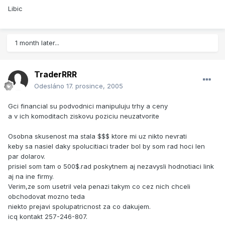
Libic
1 month later...
TraderRRR
Odesláno
17. prosince, 2005
Gci financial su podvodnici manipuluju trhy a ceny
a v ich komoditach ziskovu poziciu neuzatvorite
Osobna skusenost ma stala $$$ ktore mi uz nikto nevrati
keby sa nasiel daky spolucitiaci trader bol by som rad hoci len
par dolarov.
prisiel som tam o 500$.rad poskytnem aj nezavysli hodnotiaci link
aj na ine firmy.
Verim,ze som usetril vela penazi takym co cez nich chceli
obchodovat mozno teda
niekto prejavi spolupatricnost za co dakujem.
icq kontakt 257-246-807.