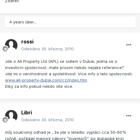
Zdarec
4 years later...
rossi
Odesláno
30. března, 2010
Jde o All Property Ltd (APL) se sidlem v Dubai, jedna se o
investicni spolecnost...mate prosim nekdo nejake reference?
Jde mi o verohodnost a spolehlivost. Vice info o teto spolecnosti:
www.all-property-dubai.com/cz/index.htm
Diky za info pokud nekdo vite vice.
Libri
Odesláno
30. března, 2010
můj soukromý odhad je , že jde o letadlo. vyplácí cca 50-60%
ročně, pořádají masivní nábory "investorů". po dubaiské krizi