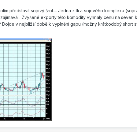
olím představit sojový šrot.... Jedna z tkz. sojového komplexu (sojov
mi zajímavá... Zvyšené exporty této komodity vyhnaly cenu na seve
o...? Dojde v nejbližší době k vyplnění gapu (možný krátkodobý short