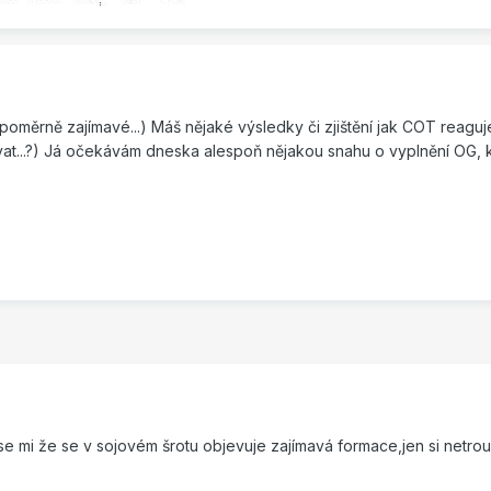
poměrně zajímavé...) Máš nějaké výsledky či zjištění jak COT reag
ovat...?) Já očekávám dneska alespoň nějakou snahu o vyplnění OG, 
 mi že se v sojovém šrotu objevuje zajímavá formace,jen si netro