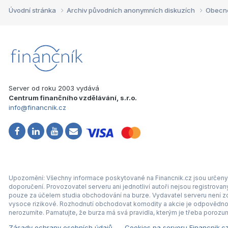
Úvodní stránka
Archiv původních anonymních diskuzích
Obecn
Server od roku 2003 vydává
Centrum finančního vzdělávání, s.r.o.
info@financnik.cz
Upozornění: Všechny informace poskytované na Financnik.cz jsou určeny 
doporučení. Provozovatel serveru ani jednotliví autoři nejsou registrova
pouze za účelem studia obchodování na burze. Vydavatel serveru není zod
vysoce rizikové. Rozhodnutí obchodovat komodity a akcie je odpovědnos
nerozumíte. Pamatujte, že burza má svá pravidla, kterým je třeba porozum
Zásady ochrany osobních údajů
Cookies na serveru Financnik.c