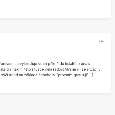
o formace se vykresluje velmi pěkně do kulatého dna s
ign., tak mi tato situace dělá radost.Myslím si, že situaci v
 býčí trend na základě čehokoliv "prozatím gratuluji" :-).