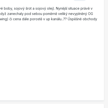
é boby, sojový šrot a sojový olej). Nynější situace právě v
r, když zanechaly pod sebou poměrně veliký nevyplněný OG
 swing) či cena dále porostě v up kanálu...?? Úspěšné obchody