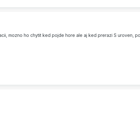
uacii, mozno ho chytit ked pojde hore ale aj ked prerazi S uroven, 