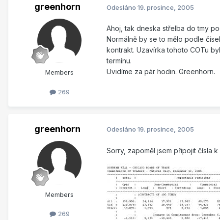
greenhorn
Odesláno
19. prosince, 2005
Ahoj, tak dneska střelba do tmy p
Normálně by se to mělo podle čísel t
kontrakt. Uzavírka tohoto COTu by
termínu.
Uvidíme za pár hodin. Greenhorn.
Members
269
greenhorn
Odesláno
19. prosince, 2005
Sorry, zapoměl jsem připojit čísla
Members
269