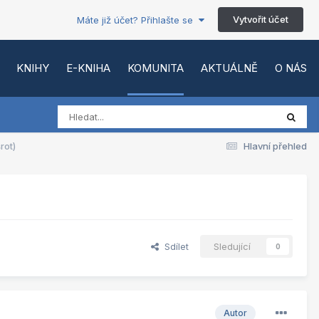
Vytvořit účet
Máte již účet? Přihlašte se
KNIHY
E-KNIHA
KOMUNITA
AKTUÁLNĚ
O NÁS
rot)
Hlavní přehled
Sdílet
Sledující
0
Autor