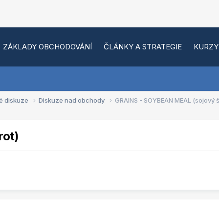
ZÁKLADY OBCHODOVÁNÍ
ČLÁNKY A STRATEGIE
KURZY
é diskuze
Diskuze nad obchody
GRAINS - SOYBEAN MEAL (sojový š
ot)