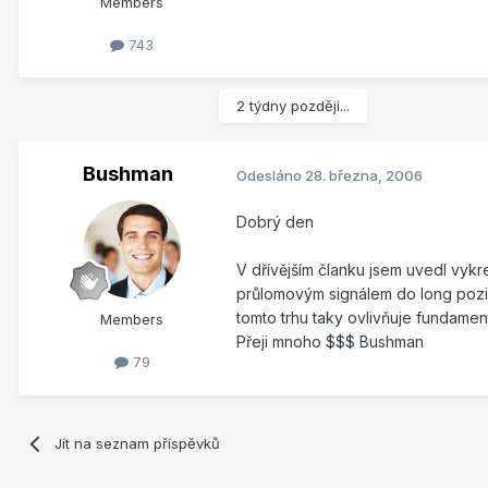
Members
743
2 týdny později...
Bushman
Odesláno
28. března, 2006
Dobrý den
V dřívějším članku jsem uvedl vykr
průlomovým signálem do long pozice 
tomto trhu taky ovlivňuje fundament
Members
Přeji mnoho $$$ Bushman
79
Jít na seznam příspěvků