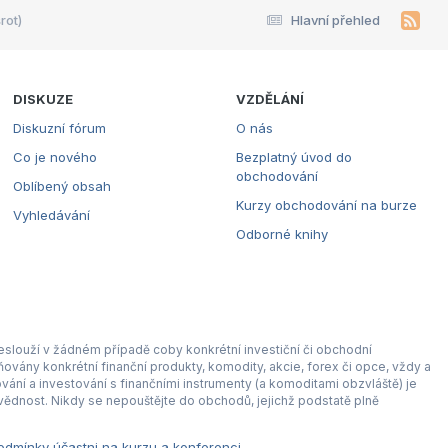
rot)
Hlavní přehled
DISKUZE
VZDĚLÁNÍ
Diskuzní fórum
O nás
Co je nového
Bezplatný úvod do
obchodování
Oblíbený obsah
Kurzy obchodování na burze
Vyhledávání
Odborné knihy
eslouží v žádném případě coby konkrétní investiční či obchodní
ovány konkrétní finanční produkty, komodity, akcie, forex či opce, vždy a
ní a investování s finančními instrumenty (a komoditami obzvláště) je
ědnost. Nikdy se nepouštějte do obchodů, jejichž podstatě plně
dmínky účastni na kurzu a konferenci