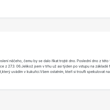
eslení něčeho, čemu by se dalo říkat trojté dno. Poslední dno z tét
z 27.3. 06.Jelikož jsem v trhu už asi týden po vstupu na základě fal.s
,který uvádím v kukuřici.Všem ostatním, kteří si troufli spekulovat na