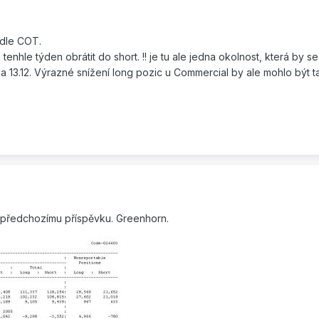
odle COT.
enhle týden obrátit do short. !! je tu ale jedna okolnost, která by se
la 13.12. Výrazné snížení long pozic u Commercial by ale mohlo bý
 k předchozímu příspěvku. Greenhorn.