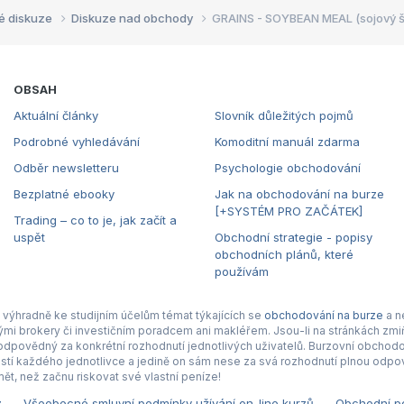
é diskuze
Diskuze nad obchody
GRAINS - SOYBEAN MEAL (sojový š
OBSAH
Aktuální články
Slovník důležitých pojmů
Podrobné vyhledávání
Komoditní manuál zdarma
Odběr newsletteru
Psychologie obchodování
Bezplatné ebooky
Jak na obchodování na burze
[+SYSTÉM PRO ZAČÁTEK]
Trading – co to je, jak začít a
uspět
Obchodní strategie - popisy
obchodních plánů, které
používám
výhradně ke studijním účelům témat týkajících se
obchodování na burze
a n
nými brokery či investičním poradcem ani makléřem. Jsou-li na stránkách zmiň
povědný za konkrétní rozhodnutí jednotlivých uživatelů. Burzovní obchodová
tí každého jednotlivce a jedině on sám nese za svá rozhodnutí plnou odpov
ět, než začnu riskovat své vlastní peníze!
z
Všeobecné smluvní podmínky užívání on-line kurzů
Obchodní po