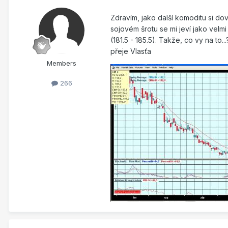
Zdravím, jako další komoditu si dov
sojovém šrotu se mi jeví jako vel
(181.5 - 185.5). Takže, co vy na t
přeje Vlasťa
Members
266