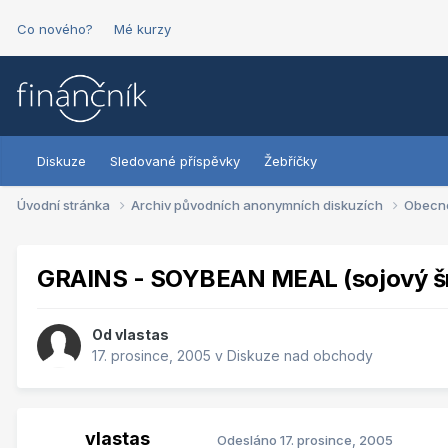
Co nového?
Mé kurzy
Diskuze
Sledované příspěvky
Žebříčky
Úvodní stránka
Archiv původních anonymních diskuzích
Obecn
GRAINS - SOYBEAN MEAL (sojový šr
Od
vlastas
17. prosince, 2005
v
Diskuze nad obchody
vlastas
Odesláno
17. prosince, 2005