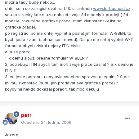
mozna tady bude nekdo...
chtel sem se zaregistrovat na U.S. strankach
www.turbosquid.cz
,
sou to stranky kde muzu nabizet svoje 3d modely k prodeji ( 3d
modely- rozumi se graficke prace, mam zivnostensky list na
graficke prace).
po registraci po me chtej vyplnit a poslat jim formular W-8BEN, to
bych jeste zvladl (sehnal sem navod). Dal po me chtej vyplnit W-7
formular abych ziskal nejaky ITIN cislo.
a ja se ptam:
1. k cemu slouzi presne formular W-8BEN ?
2. potrebuju ITIN abych tam moh svoje prace zasilat ? a k cemu je
ITIN ?
3. co jeste potrebuju aby bylo vsechno spravne a legalni ? Staci
mi muj zivnostak (budu jen prodavat sve graficke prace) ?
kdyby mi nekdo dokazal poradit, tak moc dekuju
petr
Odesláno
24. ledna, 2006
Joxere,