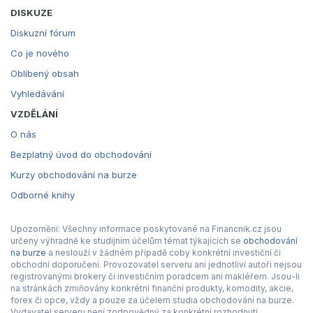
DISKUZE
Diskuzní fórum
Co je nového
Oblíbený obsah
Vyhledávání
VZDĚLÁNÍ
O nás
Bezplatný úvod do obchodování
Kurzy obchodování na burze
Odborné knihy
Upozornění: Všechny informace poskytované na Financnik.cz jsou
určeny výhradně ke studijním účelům témat týkajících se
obchodování
na burze
a neslouží v žádném případě coby konkrétní investiční či
obchodní doporučení. Provozovatel serveru ani jednotliví autoři nejsou
registrovanými brokery či investičním poradcem ani makléřem. Jsou-li
na stránkách zmiňovány konkrétní finanční produkty, komodity, akcie,
forex či opce, vždy a pouze za účelem studia obchodování na burze.
Vydavatel serveru není zodpovědný za konkrétní rozhodnutí