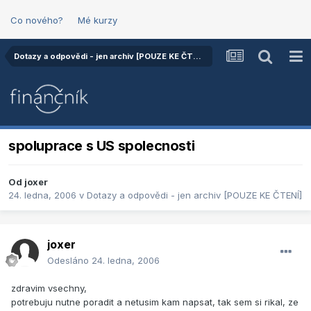
Co nového?
Mé kurzy
Dotazy a odpovědi - jen archiv [POUZE KE ČTENÍ]
spoluprace s US spolecnosti
Od
joxer
24. ledna, 2006
v
Dotazy a odpovědi - jen archiv [POUZE KE ČTENÍ]
joxer
Odesláno
24. ledna, 2006
zdravim vsechny,
potrebuju nutne poradit a netusim kam napsat, tak sem si rikal, ze