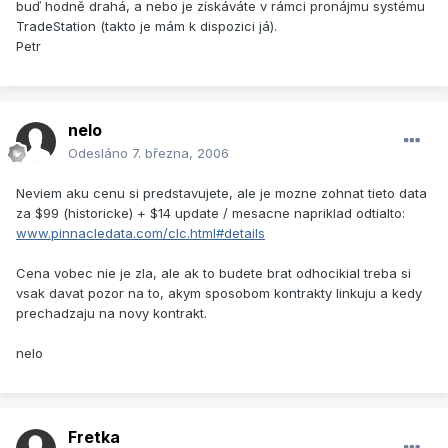
buď hodně drahá, a nebo je získáváte v rámci pronájmu systému
TradeStation (takto je mám k dispozici já).
Petr
nelo
Odesláno
7. března, 2006
Neviem aku cenu si predstavujete, ale je mozne zohnat tieto data
za $99 (historicke) + $14 update / mesacne napriklad odtialto:
www.pinnacledata.com/clc.html#details
Cena vobec nie je zla, ale ak to budete brat odhocikial treba si
vsak davat pozor na to, akym sposobom kontrakty linkuju a kedy
prechadzaju na novy kontrakt.
nelo
Fretka