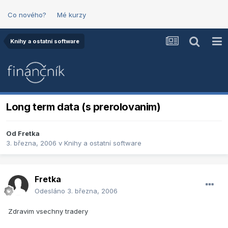
Co nového?
Mé kurzy
Knihy a ostatní software
Long term data (s prerolovanim)
Od
Fretka
3. března, 2006
v
Knihy a ostatní software
Fretka
Odesláno
3. března, 2006
Zdravim vsechny tradery