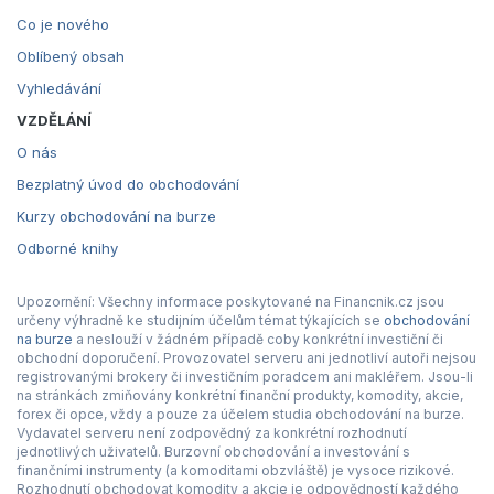
Co je nového
Oblíbený obsah
Vyhledávání
VZDĚLÁNÍ
O nás
Bezplatný úvod do obchodování
Kurzy obchodování na burze
Odborné knihy
Upozornění: Všechny informace poskytované na Financnik.cz jsou
určeny výhradně ke studijním účelům témat týkajících se
obchodování
na burze
a neslouží v žádném případě coby konkrétní investiční či
obchodní doporučení. Provozovatel serveru ani jednotliví autoři nejsou
registrovanými brokery či investičním poradcem ani makléřem. Jsou-li
na stránkách zmiňovány konkrétní finanční produkty, komodity, akcie,
forex či opce, vždy a pouze za účelem studia obchodování na burze.
Vydavatel serveru není zodpovědný za konkrétní rozhodnutí
jednotlivých uživatelů. Burzovní obchodování a investování s
finančními instrumenty (a komoditami obzvláště) je vysoce rizikové.
Rozhodnutí obchodovat komodity a akcie je odpovědností každého