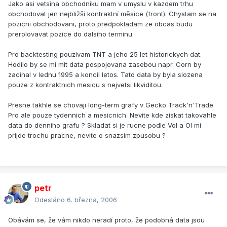
Jako asi vetsina obchodniku mam v umyslu v kazdem trhu
obchodovat jen nejbližší kontraktní měsíce (front). Chystam se na
pozicni obchodovani, proto predpokladam ze obcas budu
prerolovavat pozice do dalsiho terminu.
Pro backtesting pouzivam TNT a jeho 25 let historickych dat.
Hodilo by se mi mit data pospojovana zasebou napr. Corn by
zacinal v lednu 1995 a koncil letos. Tato data by byla slozena
pouze z kontraktnich mesicu s nejvetsi likviditou.
Presne takhle se chovaji long-term grafy v Gecko Track'n'Trade
Pro ale pouze tydennich a mesicnich. Nevite kde ziskat takovahle
data do denniho grafu ? Skladat si je rucne podle Vol a OI mi
prijde trochu pracne, nevite o snazsim zpusobu ?
petr
Odesláno
6. března, 2006
Obávám se, že vám nikdo neradí proto, že podobná data jsou