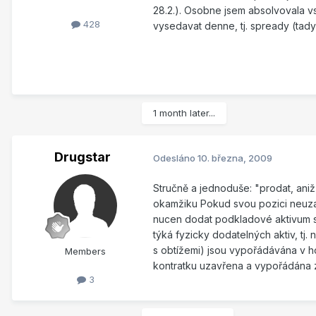
28.2.). Osobne jsem absolvovala vs
428
vysedavat denne, tj. spready (tad
1 month later...
Drugstar
Odesláno
10. března, 2009
Stručně a jednoduše: "prodat, ani
okamžiku Pokud svou pozici neuz
nucen dodat podkladové aktivum sp
týká fyzicky dodatelných aktiv, tj
s obtížemi) jsou vypořádávána v h
Members
kontratku uzavřena a vypořádána za
3