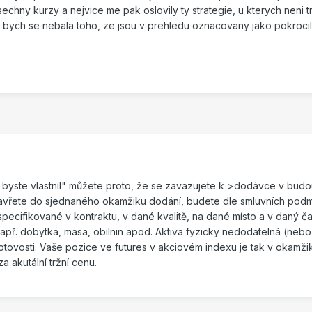
echny kurzy a nejvice me pak oslovily ty strategie, u kterych neni 
y bych se nebala toho, ze jsou v prehledu oznacovany jako pokroci
ž byste vlastnil" můžete proto, že se zavazujete k >dodávce v bud
avřete do sjednaného okamžiku dodání, budete dle smluvních pod
ecifikované v kontraktu, v dané kvalitě, na dané místo a v daný ča
. např. dobytka, masa, obilnin apod. Aktiva fyzicky nedodatelná (neb
otovosti. Vaše pozice ve futures v akciovém indexu je tak v okamži
 akutální tržní cenu.