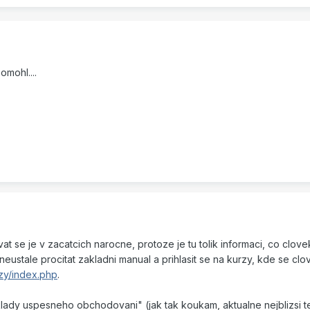
omohl....
vat se je v zacatcich narocne, protoze je tu tolik informaci, co clove
eustale procitat zakladni manual a prihlasit se na kurzy, kde se clo
zy/index.php
.
lady uspesneho obchodovani" (jak tak koukam, aktualne nejblizsi te