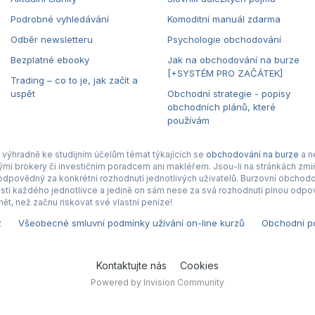
Podrobné vyhledávání
Komoditní manuál zdarma
Odběr newsletteru
Psychologie obchodování
Bezplatné ebooky
Jak na obchodování na burze
[+SYSTÉM PRO ZAČÁTEK]
Trading – co to je, jak začít a
uspět
Obchodní strategie - popisy
obchodních plánů, které
používám
výhradně ke studijním účelům témat týkajících se
obchodování na burze
a n
nými brokery či investičním poradcem ani makléřem. Jsou-li na stránkách zmiň
povědný za konkrétní rozhodnutí jednotlivých uživatelů. Burzovní obchodová
tí každého jednotlivce a jedině on sám nese za svá rozhodnutí plnou odpov
ět, než začnu riskovat své vlastní peníze!
z
Všeobecné smluvní podmínky užívání on-line kurzů
Obchodní po
Kontaktujte nás
Cookies
Powered by Invision Community