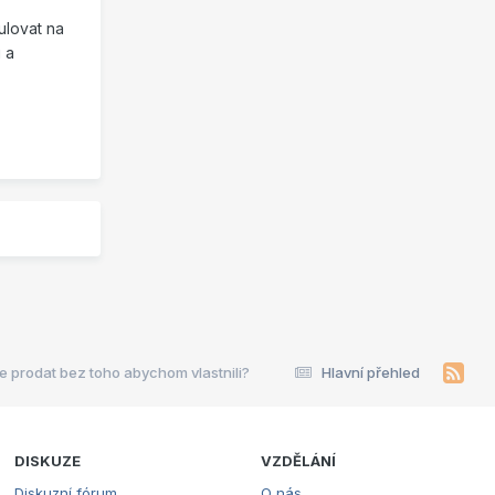
ulovat na
 a
e prodat bez toho abychom vlastnili?
Hlavní přehled
DISKUZE
VZDĚLÁNÍ
Diskuzní fórum
O nás