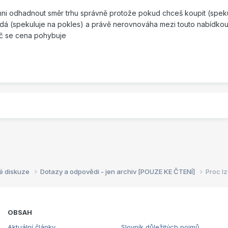
i odhadnout směr trhu správně protože pokud chceš koupit (spek
odá (spekuluje na pokles) a právě nerovnováha mezi touto nabídkou
oč se cena pohybuje
é diskuze
Dotazy a odpovědi - jen archiv [POUZE KE ČTENÍ]
Proc lz
OBSAH
Aktuální články
Slovník důležitých pojmů