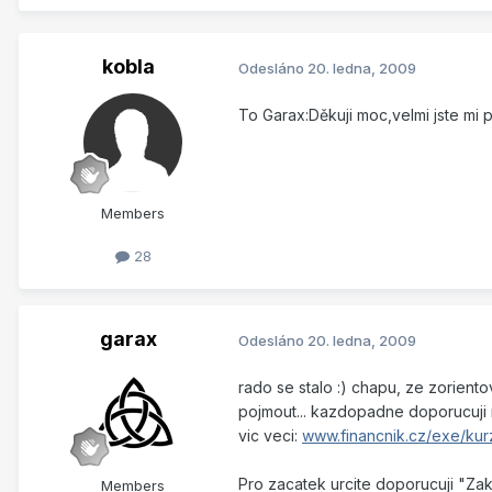
kobla
Odesláno
20. ledna, 2009
To Garax:Děkuji moc,velmi jste mi p
Members
28
garax
Odesláno
20. ledna, 2009
rado se stalo :) chapu, ze zoriento
pojmout... kazdopadne doporucuji n
vic veci:
www.financnik.cz/exe/kur
Pro zacatek urcite doporucuji "Zak
Members