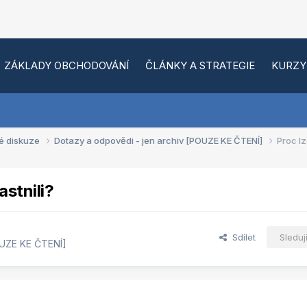
ZÁKLADY OBCHODOVÁNÍ
ČLÁNKY A STRATEGIE
KURZY
é diskuze
Dotazy a odpovědi - jen archiv [POUZE KE ČTENÍ]
Proc lz
stnili?
Sdílet
Sleduj
OUZE KE ČTENÍ]