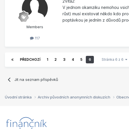
2Vita2:
V jednom okamziku nemohou vsichn
růst) musí existovat někdo kdo pr
poptávkou je jedním z důvodů pr
Members
117
PŘEDCHOZÍ
1
2
3
4
5
6
Stránka 6 z 6
Jít na seznam příspěvků
Úvodní stránka
Archiv původních anonymních diskuzích
Obecn