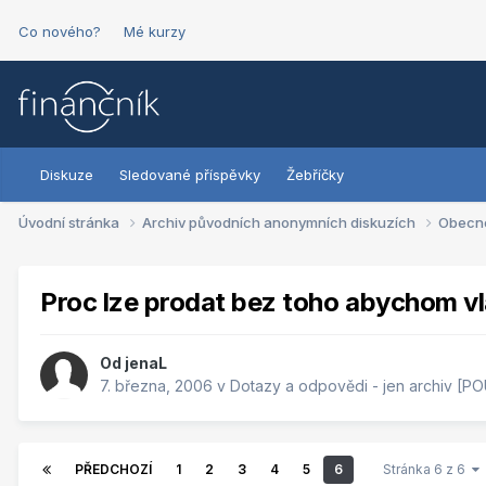
Co nového?
Mé kurzy
Diskuze
Sledované příspěvky
Žebříčky
Úvodní stránka
Archiv původních anonymních diskuzích
Obecn
Proc lze prodat bez toho abychom vla
Od
jenaL
7. března, 2006
v
Dotazy a odpovědi - jen archiv [P
PŘEDCHOZÍ
1
2
3
4
5
6
Stránka 6 z 6