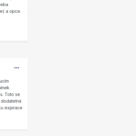
treba
le) a opce.
oucím
mínek
s. Toto se
o dodatelná
ku expirace