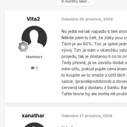
9 months later...
Vita2
Odesláno
26. prosince, 2009
No ještě mě tak napadlo k těm shor
Někde jsem tu četl, že zisky jsou v
Těch je asi 80%. Tzn. je úplně jed
vývoj. Tzn. já mám v okamžiku vst
projedu, tak je dostanou ti co to o
Members
Tedy přesně, já se zavážu dodat ob
6
mém účtu, pokud pujde cena jinam.
to koupím se to smaže z účtů těch 
sazce, (pravděpodobnosti a dove
červená tak ji dostanu z banku. Ban
Tahle teorie by ale mohla mít prob
xanathar
Odesláno
27. prosince, 2009