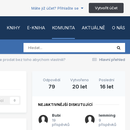
Vytvořit účet
Máte již účet? Přihlašte se
KNIHY
E-KNIHA
KOMUNITA
AKTUÁLNĚ
O NÁS
e prodat bez toho abychom vlastnili?
Hlavní přehled
Odpovědí
Vytvořeno
Poslední
79
20 let
16 let
ící
0
NEJAKTIVNĚJŠÍ DISKUTUJÍCÍ
Bubi
lemming
19
9
příspěvků
příspěvků