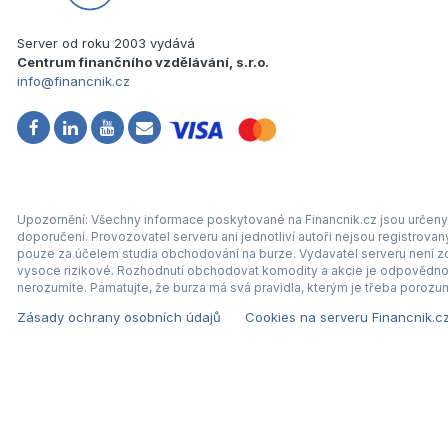
Server od roku 2003 vydává
Centrum finančního vzdělávání, s.r.o.
info@financnik.cz
Upozornění: Všechny informace poskytované na Financnik.cz jsou určeny 
doporučení. Provozovatel serveru ani jednotliví autoři nejsou registrova
pouze za účelem studia obchodování na burze. Vydavatel serveru není zod
vysoce rizikové. Rozhodnutí obchodovat komodity a akcie je odpovědnos
nerozumíte. Pamatujte, že burza má svá pravidla, kterým je třeba porozum
Zásady ochrany osobních údajů
Cookies na serveru Financnik.c