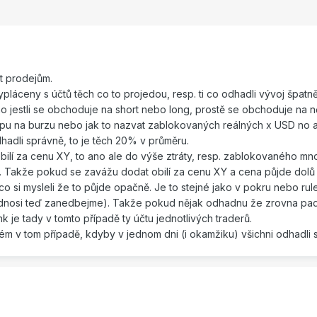
t prodejům.
ypláceny s účtů těch co to projedou, resp. ti co odhadli vývoj špatně
no jestli se obchoduje na short nebo long, prostě se obchoduje na n
upu na burzu nebo jak to nazvat zablokovaných reálných x USD no a
dhadli správně, to je těch 20% v průměru.
ilí za cenu XY, to ano ale do výše ztráty, resp. zablokovaného mno
 Takže pokud se zavážu dodat obilí za cenu XY a cena půjde dolů 
co si mysleli že to půjde opačně. Je to stejné jako v pokru nebo ru
dnosi teď zanedbejme). Takže pokud nějak odhadnu že zrovna pad
k je tady v tomto případě ty účtu jednotlivých traderů.
lém v tom případě, kdyby v jednom dni (i okamžiku) všichni odhadli 