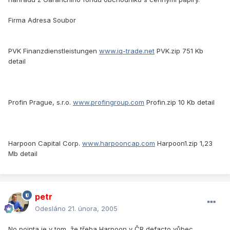
Firma Adresa Soubor
PVK Finanzdienstleistungen
www.iq-trade.net
PVK.zip 751 Kb
detail
Profin Prague, s.r.o.
www.profingroup.com
Profin.zip 10 Kb detail
Harpoon Capital Corp.
www.harpooncap.com
Harpoon1.zip 1,23
Mb detail
petr
Odesláno
21. února, 2005
No pointa je v tom, že třeba Harpoon v ČR defacto vůbec