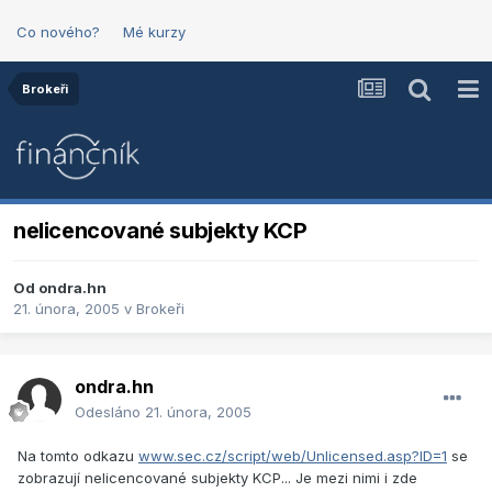
Co nového?
Mé kurzy
Brokeři
nelicencované subjekty KCP
Od
ondra.hn
21. února, 2005
v
Brokeři
ondra.hn
Odesláno
21. února, 2005
Na tomto odkazu
www.sec.cz/script/web/Unlicensed.asp?ID=1
se
zobrazují nelicencované subjekty KCP... Je mezi nimi i zde