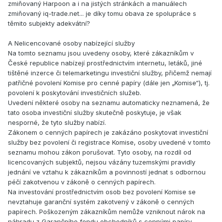
zmiňovaný Harpoon a i na jistých stránkách a manuálech
zmiňovaný iq-trade.net... je díky tomu obava ze spolupráce s
těmito subjekty adekvátní?
A Nelicencované osoby nabízející služby
Na tomto seznamu jsou uvedeny osoby, které zákazníkům v
České republice nabízejí prostřednictvím internetu, letáků, jiné
tištěné inzerce či telemarketingu investiční služby, přičemž nemají
patřičné povolení Komise pro cenné papíry (dále jen „Komise“), tj.
povolení k poskytování investičních služeb.
Uvedení některé osoby na seznamu automaticky neznamená, že
tato osoba investiční služby skutečně poskytuje, je však
nesporné, že tyto služby nabízí.
Zákonem o cenných papírech je zakázáno poskytovat investiční
služby bez povolení či registrace Komise, osoby uvedené v tomto
seznamu mohou zákon porušovat. Tyto osoby, na rozdíl od
licencovaných subjektů, nejsou vázány tuzemskými pravidly
jednání ve vztahu k zákazníkům a povinností jednat s odbornou
péčí zakotvenou v zákoně o cenných papírech.
Na investování prostřednictvím osob bez povolení Komise se
nevztahuje garanční systém zakotvený v zákoně o cenných
papírech. Poškozeným zákazníkům nemůže vzniknout nárok na
náhradu z Garančního fondu obchodníků s cennými papíry.