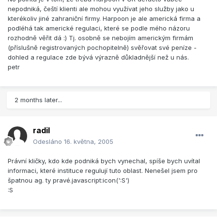
nepodniká, čeští klienti ale mohou využívat jeho služby jako u
kterékoliv jiné zahraniční firmy. Harpoon je ale americká firma a
podléhá tak americké regulaci, které se podle mého názoru
rozhodně věřit dá :) Tj. osobně se nebojím americkým firmám
(příslušně registrovaných pochopitelně) svěřovat své peníze -
dohled a regulace zde bývá výrazně důkladnější než u nás.
petr
2 months later...
radil
Odesláno
16. května, 2005
Právní kličky, kdo kde podniká bych vynechal, spíše bych uvítal
informaci, které instituce regulují tuto oblast. Nenešel jsem pro
špatnou ag. ty pravé.javascript:icon(':S')
:S