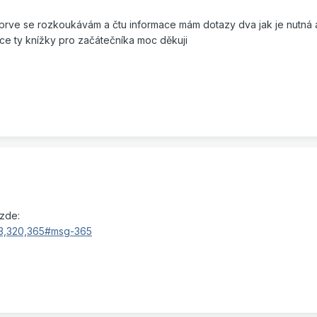
rve se rozkoukávám a čtu informace mám dotazy dva jak je nutná an
ace ty knížky pro začátečníka moc děkuji
 zde:
?3,320,365#msg-365