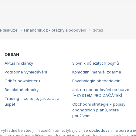
é diskuze
Finančník.cz - otázky a odpovědi
dotaz
OBSAH
Aktuální články
Slovník důležitých pojmů
Podrobné vyhledávání
Komoditní manuál zdarma
Odběr newsletteru
Psychologie obchodování
Bezplatné ebooky
Jak na obchodování na burze
[+SYSTÉM PRO ZAČÁTEK]
Trading – co to je, jak začít a
uspět
Obchodní strategie - popisy
obchodních plánů, které
používám
výhradně ke studijním účelům témat týkajících se
obchodování na burze
a n
nými brokery či investičním poradcem ani makléřem. Jsou-li na stránkách zmiň