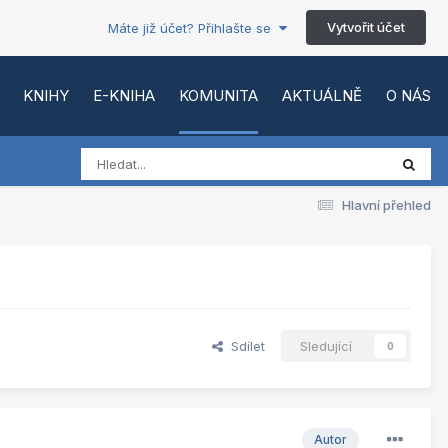
Vytvořit účet
Máte již účet? Přihlašte se
KNIHY
E-KNIHA
KOMUNITA
AKTUÁLNĚ
O NÁS
Hlavní přehled
Sdílet
Sledující
0
Autor