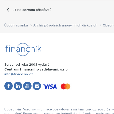
Jít na seznam příspěvků
Úvodní stránka
Archiv původních anonymních diskuzích
Obecn
Server od roku 2003 vydává
Centrum finančního vzdělávání, s.r.o.
info@financnik.cz
Upozornění: Všechny informace poskytované na Financnik.cz jsou určeny 
doporučení. Provozovatel serveru ani jednotliví autoři nejsou registrova