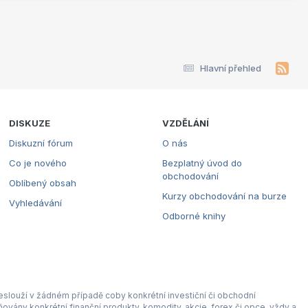
Hlavní přehled
DISKUZE
VZDĚLÁNÍ
Diskuzní fórum
O nás
Co je nového
Bezplatný úvod do
obchodování
Oblíbený obsah
Kurzy obchodování na burze
Vyhledávání
Odborné knihy
eslouží v žádném případě coby konkrétní investiční či obchodní
ovány konkrétní finanční produkty, komodity, akcie, forex či opce, vždy a