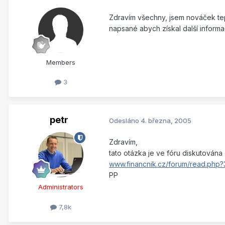
Zdravím všechny, jsem nováček tep
napsané abych získal další inform
Members
3
petr
Odesláno
4. března, 2005
Zdravím,
tato otázka je ve fóru diskutována
www.financnik.cz/forum/read.php
PP
Administrators
7,8k