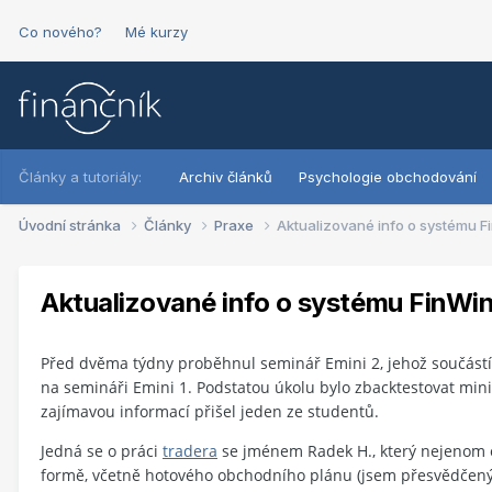
Co nového?
Mé kurzy
Články a tutoriály:
Archiv článků
Psychologie obchodování
Úvodní stránka
Články
Praxe
Aktualizované info o systému Fi
Aktualizované info o systému FinWin
Před dvěma týdny proběhnul seminář Emini 2, jehož součást
na semináři Emini 1. Podstatou úkolu bylo zbacktestovat mi
zajímavou informací přišel jeden ze studentů.
Jedná se o práci
tradera
se jménem Radek H., který nejenom 
formě, včetně hotového obchodního plánu (jsem přesvědčený, 