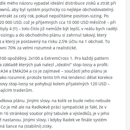
dle mého názoru vypadat ideální distribuce zisků a ztrát při
downů, aby byl systém psychicky co nejlépe obchodovatelný.
ntrakt za celý rok, pokud nepočítáme position-sizing. Po
 120 000 USD, což je příjemných cca 10 000 USD měsíčně – při
y 4 (!!) – toto číslo již nemůže být lepší, v reálu bych raději
sizingu a do obchodního plánu si zahrnul takový, který
 a který je postavený na risku 2,5% účtu na 1 obchod. To
vni 70% za velmi rozumné a realistické.
0/100 opožděný, 2x100 a ExtremCross 1. Pro každý pattern
ákladě kterých pak nalezl „ideální“ stop-lossy a profit-
MA34 a EMA204 a co je zajímavé – součástí jeho plánu je
jako rozumné, protože tento trh má tendenci dělat korekce
dkovy stop-lossy se pohybují kolem přijatelných 120 USD –
najícím traderům.
dkova plánu. Jinými slovy, na kolik se bude nebo nebude
 Co je mě ale na Radkokvě práci sympatické je fakt, že v
16 stránkový soubor plný tabulek a výsledků), je v jeho
ě nastanou. Jinými slovy, i kdyby Radek ve finále systém
á šance na (stabilní) zisky.