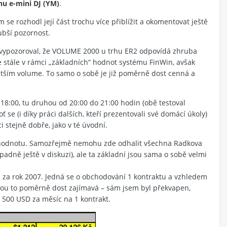
hu e-mini DJ (YM)
.
se rozhodl její část trochu více přiblížit a okomentovat ještě
ubší pozornost.
y vypozoroval, že VOLUME 2000 u trhu ER2 odpovídá zhruba
 stále v rámci „základních“ hodnot systému FinWin, avšak
větším volume. To samo o sobě je již poměrně dost cenná a
18:00, tu druhou od 20:00 do 21:00 hodin (obě testoval
se (i díky práci dalších, kteří prezentovali své domácí úkoly)
 stejně dobře, jako v té úvodní.
ní hodnotu. Samozřejmě nemohu zde odhalit všechna Radkova
adně ještě v diskuzi), ale ta základní jsou sama o sobě velmi
ců za rok 2007. Jedná se o obchodování 1 kontraktu a vzhledem
 jsou to poměrně dost zajímavá – sám jsem byl překvapen,
 500 USD za měsíc na 1 kontrakt.