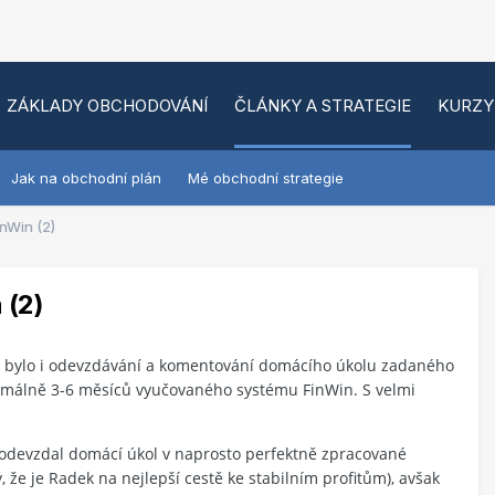
ZÁKLADY OBCHODOVÁNÍ
ČLÁNKY A STRATEGIE
KURZY
Jak na obchodní plán
Mé obchodní strategie
nWin (2)
 (2)
í bylo i odevzdávání a komentování domácího úkolu zadaného
nimálně 3-6 měsíců vyučovaného systému FinWin. S velmi
odevzdal domácí úkol v naprosto perfektně zpracované
že je Radek na nejlepší cestě ke stabilním profitům), avšak