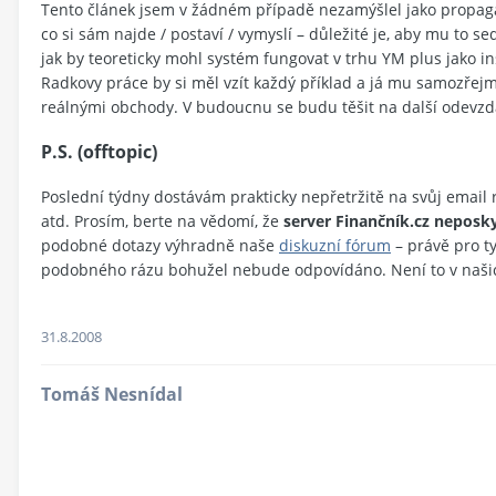
Tento článek jsem v žádném případě nezamýšlel jako propaga
co si sám najde / postaví / vymyslí – důležité je, aby mu to se
jak by teoreticky mohl systém fungovat v trhu YM plus jako in
Radkovy práce by si měl vzít každý příklad a já mu samozřejmě
reálnými obchody. V budoucnu se budu těšit na další odevzd
P.S. (offtopic)
Poslední týdny dostávám prakticky nepřetržitě na svůj email
atd. Prosím, berte na vědomí, že
server Finančník.cz neposky
podobné dotazy výhradně naše
diskuzní fórum
– právě pro t
podobného rázu bohužel nebude odpovídáno. Není to v naši
31.8.2008
Tomáš Nesnídal