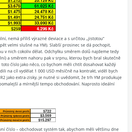
ilní, nemá příliš výrazné deviace a s určitou „jistotou“
pět velmi slušné na YM). Slabší prosinec se dá pochopit,
enu v nich cokoliv dělat. Odchylku směrem dolů najdeme tedy
tabilní) a směrem nahoru pak v srpnu, kterou bych bral skutečně
l toto číslo jako něco, co bychom měli chtít dosahovat každý
dili na cíl vydělat 1 000 USD měsíčně na kontrakt, viděl bych
 ER2 jako extra-zisky, je nutné si uvědomit, že trh YM produkuje
 pomalejší a mírnější tempo obchodování. Naprosto ideální
ivní číslo – obchodovat systém tak, abychom měli většinu dne