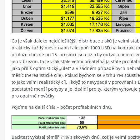
Co je však daleko nejdůležitější, distribuce zisků je velmi stab
prakticky každý měsíc nabízí alespoň 1000 USD na kontrakt (o
protože obecně po 15. prosinci jsou již trhy mrtvé a nemá c
jen v březnu, ta je však stále velmi přijatelná (a stále profi
jako příliš optimistický „úlet“ a v žádném případě bych nebra
měsíc (nerealistické cíle). Pokud bychom se v trhu YM soustře
to jako velmi realistický cíl. I když to nevypadá v porovnání s
podstatně menší pohyby a je ideální pro ty, kterým vyhovuje
pro opatrné nováčky.
Pojďme na další čísla – počet profitabilních dnů.
Backtest vykázal téměř 71% ziskových dnů, což je velmi pozit