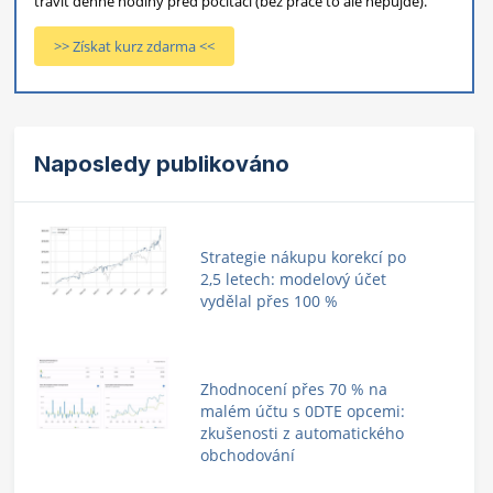
trávit denně hodiny před počítači (bez práce to ale nepůjde).
>> Získat kurz zdarma <<
Naposledy publikováno
Strategie nákupu korekcí po
2,5 letech: modelový účet
vydělal přes 100 %
Zhodnocení přes 70 % na
malém účtu s 0DTE opcemi:
zkušenosti z automatického
obchodování