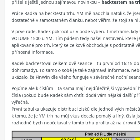
přišel s ještě jednou zajímavou novinkou –
backtestem na tr
Práce Radka na becktestu trhu YM mě nadchla natolik, že jsem 
dostatečně v samostatném článku, neboť věřím, že stojí za hl
V prvé řadě, Radek pokročil už v bodě výběru timeframe, kd
VOLUME 1500 u YM. Tím pádem tedy našel nastavení, které je
aplikované pro trh, který se celkově obchoduje s podstatně 
přínosná informace.
Radek backtestoval celkem dvě seance – tu první od 16:15 do 
dohromady). To samo o sobě je také zajímavá informace, neboť 
ukázalo, že FinWin dle všeho funguje v závěrečné noční seanci
Pojďme ale k číslům – ta sama mají nejdůležitější výpověd
čísla (pokud bude Radek sám chtít, dodá vám nějaká další příp
výřečná.
První tabulka ukazuje distribuci zisků dle jednotlivých měsí
k tomu, že je YM trh na můj vkus docela pomalý a líný, čísla
rozhodně bych neočekával v tomto trhu profity až na úrovni 3