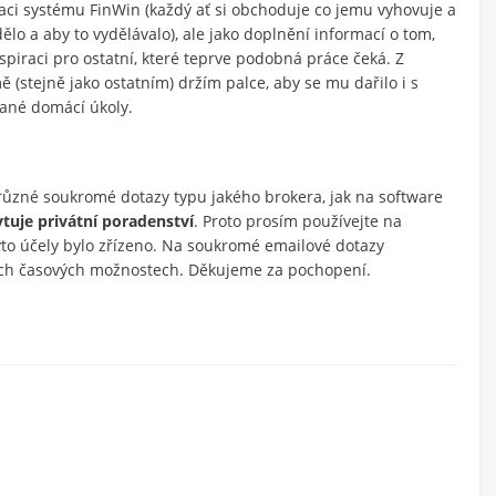
ci systému FinWin (každý ať si obchoduje co jemu vyhovuje a
dělo a aby to vydělávalo), ale jako doplnění informací o tom,
spiraci pro ostatní, které teprve podobná práce čeká. Z
 (stejně jako ostatním) držím palce, aby se mu dařilo i s
ané domácí úkoly.
 různé soukromé dotazy typu jakého brokera, jak na software
tuje privátní poradenství
. Proto prosím používejte na
yto účely bylo zřízeno. Na soukromé emailové dotazy
ch časových možnostech. Děkujeme za pochopení.