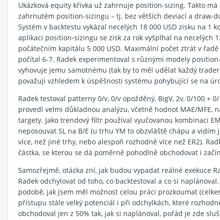
Ukázková equity křivka už zahrnuje position-sizing. Takto má 
zahrnutém position-sizingu – tj. bez větších deviací a draw-
Systém v backtestu vykázal necelých 18 000 USD zisku na 1 ko
aplikaci position-sizingu se zisk za rok vyšplhal na necelých
počátečním kapitálu 5 000 USD. Maximální počet ztrát v řadě byl
počítal 6-7. Radek experimentoval s různými modely position-
vyhovuje jemu samotnému (tak by to měl udělat každý trader)
považuji vzhledem k úspěšnosti systému pohybující se na úro
Radek testoval patterny 0/v, 0/v opožděný, BigV, 2v, 0/100 + 
provedl velmi důkladnou analýzu, včetně hodnot MAE/MFE, na z
targety. Jako trendový filtr používal vyučovanou kombinaci E
neposouvat SL na B/E (u trhu YM to obzvláště chápu a vidím 
více, než jiné trhy, nebo alespoň rozhodně více než ER2). Ra
částka, se kterou se dá poměrně pohodlně obchodovat i začí
Samozřejmě, otázka zní, jak budou vypadat reálné exekuce Ra
Radek odchylovat od toho, co backtestoval a co si naplánoval.
podobě, jak jsem měl možnost celou práci prozkoumat (celkem 
přístupu stále velký potenciál i při odchylkách, které rozhodn
obchodoval jen z 50% tak, jak si naplánoval, pořád je zde slušn