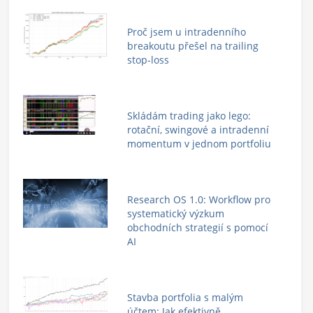
Proč jsem u intradenního
breakoutu přešel na trailing
stop-loss
Skládám trading jako lego:
rotační, swingové a intradenní
momentum v jednom portfoliu
Research OS 1.0: Workflow pro
systematický výzkum
obchodních strategií s pomocí
AI
Stavba portfolia s malým
účtem: Jak efektivně