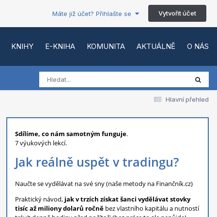
Vytvořit účet
Máte již účet? Přihlašte se
KNIHY
E-KNIHA
KOMUNITA
AKTUÁLNĚ
O NÁS
Hlavní přehled
Sdílíme, co nám samotným funguje
.
7 výukových lekcí.
Jak reálně uspět v tradingu?
Naučte se vydělávat na své sny (naše metody na Finančník.cz)
Praktický návod,
jak v trzích získat šanci vydělávat stovky
tisíc až miliony dolarů ročně
bez vlastního kapitálu a nutností