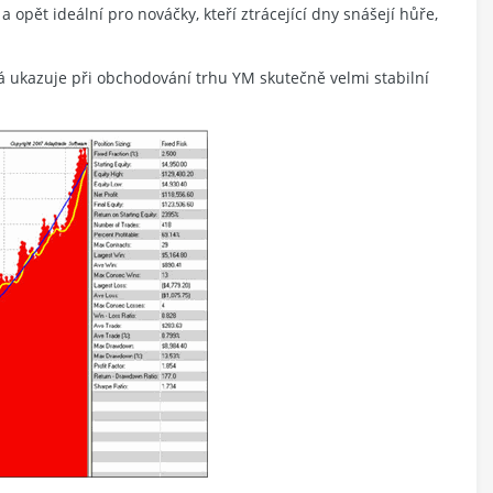
a opět ideální pro nováčky, kteří ztrácející dny snášejí hůře,
á ukazuje při obchodování trhu YM skutečně velmi stabilní