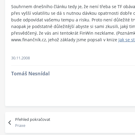
Souhrnem dnešního článku tedy je, že není třeba se TF obáva
přes vyšší volatilitu se dá s nutnou dávkou opatrnosti dobře o
bude odpovídat vašemu tempu a risku. Proto není důležité trv
naopak je podstatně důležitější abyste si sami zkusili, jaký ti
přesvědčený, že vás ani tentokrát FinWin nezklame. (Poznám
www.finančník.cz, jehož základy jsme popsali v knize
Jak se s
30.11.2008
Tomáš Nesnídal
Přehled pokračovat
Praxe