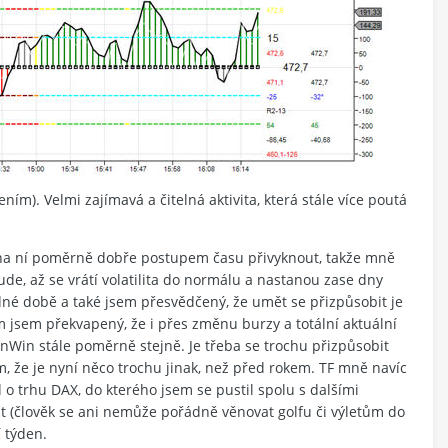
ím). Velmi zajímavá a čitelná aktivita, která stále více poutá
se na ní poměrně dobře postupem času přivyknout, takže mně
ude, až se vrátí volatilita do normálu a nastanou zase dny
né době a také jsem přesvědčený, že umět se přizpůsobit je
jsem překvapený, že i přes změnu burzy a totální aktuální
inWin stále poměrně stejně. Je třeba se trochu přizpůsobit
, že je nyní něco trochu jinak, než před rokem. TF mně navíc
 o trhu DAX, do kterého jsem se pustil spolu s dalšími
 (člověk se ani nemůže pořádně věnovat golfu či výletům do
í týden.