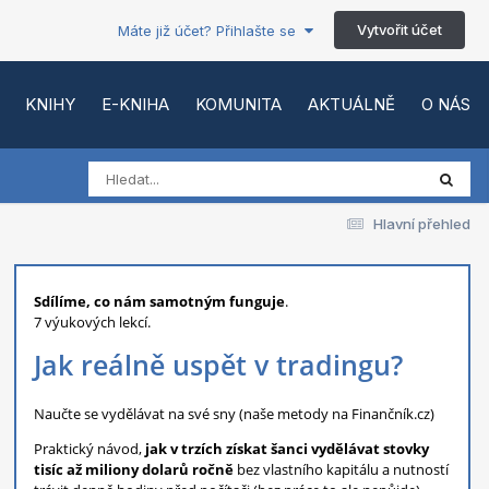
Vytvořit účet
Máte již účet? Přihlašte se
KNIHY
E-KNIHA
KOMUNITA
AKTUÁLNĚ
O NÁS
Hlavní přehled
Sdílíme, co nám samotným funguje
.
7 výukových lekcí.
Jak reálně uspět v tradingu?
Naučte se vydělávat na své sny (naše metody na Finančník.cz)
Praktický návod,
jak v trzích získat šanci vydělávat stovky
tisíc až miliony dolarů ročně
bez vlastního kapitálu a nutností