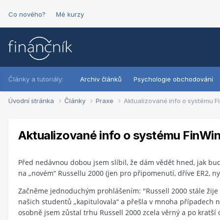
Co nového?
Mé kurzy
Články a tutoriály:
Archiv článků
Psychologie obchodování
Úvodní stránka
Články
Praxe
Aktualizované info o systému F
Aktualizované info o systému FinWi
Před nedávnou dobou jsem slíbil, že dám vědět hned, jak bu
na „novém“ Russellu 2000 (jen pro připomenutí, dříve ER2, ny
Začněme jednoduchým prohlášením: "Russell 2000 stále žije a 
našich studentů „kapitulovala“ a přešla v mnoha případech n
osobně jsem zůstal trhu Russell 2000 zcela věrný a po kratš