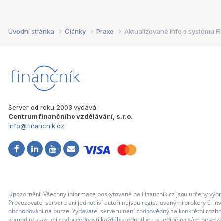
Úvodní stránka
Články
Praxe
Aktualizované info o systému F
Server od roku 2003 vydává
Centrum finančního vzdělávání, s.r.o.
info@financnik.cz
Upozornění: Všechny informace poskytované na Financnik.cz jsou určeny výhr
Provozovatel serveru ani jednotliví autoři nejsou registrovanými brokery či i
obchodování na burze. Vydavatel serveru není zodpovědný za konkrétní rozhod
komodity a akcie je odpovědností každého jednotlivce a jedině on sám nese za