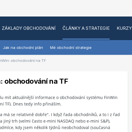
ZÁKLADY OBCHODOVÁNÍ
ČLÁNKY A STRATEGIE
KURZY
Jak na obchodní plán
Mé obchodní strategie
inWin: obchodování na TF
n: obchodování na TF
du mít aktuálnější informace o obchodování systému FinWin
ní TF). Dnes tedy info přináším.
má se relativně dobře". I když řada obchodníků, a to i z řad
a jiný trh (velmi často e-mini NASDAQ nebo e-mini S&P),
í odmlce, kdy jsem několik týdnů neobchodoval (současná