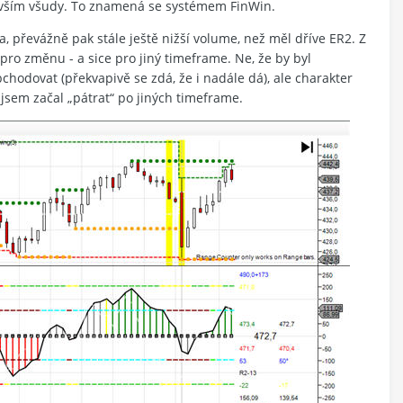
se vším všudy. To znamená se systémem FinWin.
 převážně pak stále ještě nižší volume, než měl dříve ER2. Z
pro změnu - a sice pro jiný timeframe. Ne, že by byl
odovat (překvapivě se zdá, že i nadále dá), ale charakter
o jsem začal „pátrat“ po jiných timeframe.