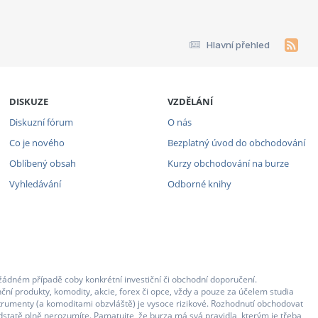
Hlavní přehled
DISKUZE
VZDĚLÁNÍ
Diskuzní fórum
O nás
Co je nového
Bezplatný úvod do obchodování
Oblíbený obsah
Kurzy obchodování na burze
Vyhledávání
Odborné knihy
žádném případě coby konkrétní investiční či obchodní doporučení.
ční produkty, komodity, akcie, forex či opce, vždy a pouze za účelem studia
strumenty (a komoditami obzvláště) je vysoce rizikové. Rozhodnutí obchodovat
statě plně nerozumíte. Pamatujte, že burza má svá pravidla, kterým je třeba