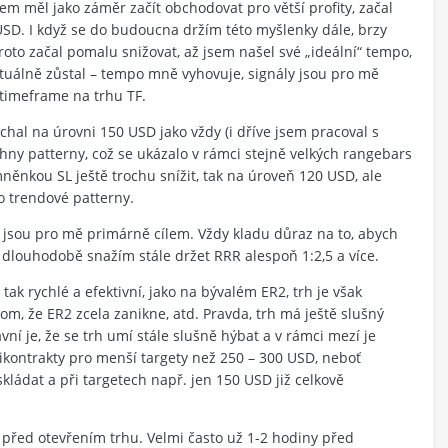
em měl jako záměr začít obchodovat pro větší profity, začal
USD. I když se do budoucna držím této myšlenky dále, brzy
proto začal pomalu snižovat, až jsem našel své „ideální“ tempo,
tuálně zůstal – tempo mně vyhovuje, signály jsou pro mě
í timeframe na trhu TF.
echal na úrovni 150 USD jako vždy (i dříve jsem pracoval s
chny patterny, což se ukázalo v rámci stejně velkých rangebars
mněnkou SL ještě trochu snížit, tak na úroveň 120 USD, ale
o trendové patterny.
ty jsou pro mě primárně cílem. Vždy kladu důraz na to, abych
e dlouhodobě snažím stále držet RRR alespoň 1:2,5 a více.
ak rychlé a efektivní, jako na bývalém ER2, trh je však
m, že ER2 zcela zanikne, atd. Pravda, trh má ještě slušný
avní je, že se trh umí stále slušně hýbat a v rámci mezí je
tikontrakty pro menší targety než 250 – 300 USD, neboť
ládat a při targetech např. jen 150 USD již celkově
ta před otevřením trhu. Velmi často už 1-2 hodiny před