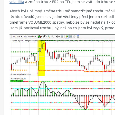
volatilita
a změna trhu z ER2 na TF), jsem se vrátil do trhu 
Abych byl upřímný, změna trhu mě samozřejmě trochu trápila,
těchto důvodů jsem se v jedné věci tedy přeci jenom rozhodl 
timeframe VOLUME2000 špatný, nebo že by se nedal na TF obch
jsem již pociťoval trochu jiný, než na co jsem byl zvyklý, prot