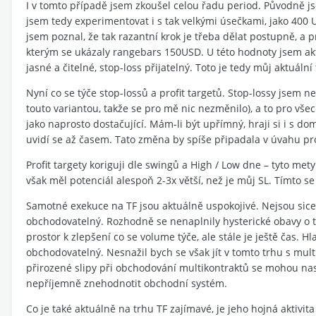
I v tomto případě jsem zkoušel celou řadu period. Původně js
jsem tedy experimentovat i s tak velkými úsečkami, jako 400 
jsem poznal, že tak razantní krok je třeba dělat postupně, a 
kterým se ukázaly rangebars 150USD. U této hodnoty jsem ak
jasné a čitelné, stop-loss přijatelný. Toto je tedy můj aktuáln
Nyní co se týče stop-lossů a profit targetů. Stop-lossy jsem n
touto variantou, takže se pro mě nic nezměnilo), a to pro vše
jako naprosto dostačující. Mám-li být upřímný, hraji si i s do
uvidí se až časem. Tato změna by spíše připadala v úvahu pr
Profit targety koriguji dle swingů a High / Low dne – tyto me
však měl potenciál alespoň 2-3x větší, než je můj SL. Tímto s
Samotné exekuce na TF jsou aktuálně uspokojivé. Nejsou sice t
obchodovatelný. Rozhodně se nenaplnily hysterické obavy o to
prostor k zlepšení co se volume týče, ale stále je ještě čas. Hl
obchodovatelný. Nesnažil bych se však jít v tomto trhu s mul
přirozené slipy při obchodování multikontraktů se mohou nask
nepříjemně znehodnotit obchodní systém.
Co je také aktuálně na trhu TF zajímavé, je jeho hojná aktivi