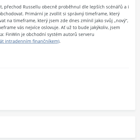
t, přechod Russellu obecně proběhnul dle lepších scénářů a i
bchodovat. Primární je zvollit si správný timeframe, který
at na timeframe, který jsem zde dnes zmínil jako svůj „nový“,
meframe vás nejvíce oslovuje. Ať už to bude jakýkoliv, jsem
ka: FinWin je obchodní systém autorů serveru
tát intradenním finančníkem)
.