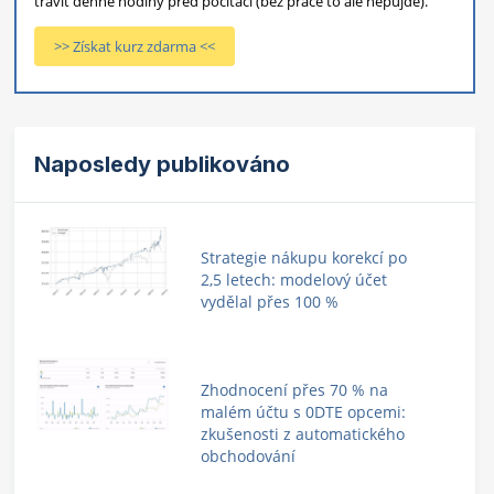
trávit denně hodiny před počítači (bez práce to ale nepůjde).
>> Získat kurz zdarma <<
Naposledy publikováno
Strategie nákupu korekcí po
2,5 letech: modelový účet
vydělal přes 100 %
Zhodnocení přes 70 % na
malém účtu s 0DTE opcemi:
zkušenosti z automatického
obchodování