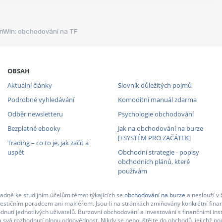
inWin: obchodování na TF
OBSAH
Aktuální články
Slovník důležitých pojmů
Podrobné vyhledávání
Komoditní manuál zdarma
Odběr newsletteru
Psychologie obchodování
Bezplatné ebooky
Jak na obchodování na burze
[+SYSTÉM PRO ZAČÁTEK]
Trading – co to je, jak začít a
uspět
Obchodní strategie - popisy
obchodních plánů, které
používám
adně ke studijním účelům témat týkajících se
obchodování na burze
a neslouží v 
nvestičním poradcem ani makléřem. Jsou-li na stránkách zmiňovány konkrétní finan
nutí jednotlivých uživatelů. Burzovní obchodování a investování s finančními in
 svá rozhodnutí plnou odpovědnost. Nikdy se nepouštějte do obchodů, jejichž pod