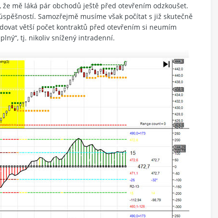
, že mě láká pár obchodů ještě před otevřením odzkoušet.
úspěšností. Samozřejmě musíme však počítat s již skutečně
odovat větší počet kontraktů před otevřením si neumím
lný“, tj. nikoliv snížený intradenní.