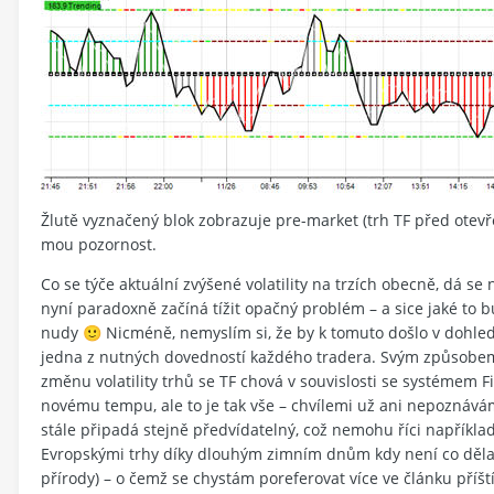
Žlutě vyznačený blok zobrazuje pre-market (trh TF před otevřen
mou pozornost.
Co se týče aktuální zvýšené volatility na trzích obecně, dá 
nyní paradoxně začíná tížit opačný problém – a sice jaké to b
nudy
Nicméně, nemyslím si, že by k tomuto došlo v dohled
🙂
jedna z nutných dovedností každého tradera. Svým způsobem 
změnu volatility trhů se TF chová v souvislosti se systémem F
novému tempu, ale to je tak vše – chvílemi už ani nepoznávám
stále připadá stejně předvídatelný, což nemohu říci například
Evropskými trhy díky dlouhým zimním dnům kdy není co dělat
přírody) – o čemž se chystám poreferovat více ve článku příšt