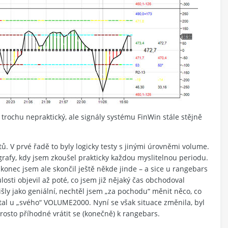
ochu nepraktický, ale signály systému FinWin stále stějně
 V prvé řadě to byly logicky testy s jinými úrovněmi volume.
grafy, kdy jsem zkoušel prakticky každou myslitelnou periodu.
akonec jsem ale skončil ještě někde jinde – a sice u rangebars
osti objevil až poté, co jsem již nějaký čas obchodoval
ly jako geniální, nechtěl jsem „za pochodu“ měnit něco, co
tal u „svého“ VOLUME2000. Nyní se však situace změnila, byl
osto příhodné vrátit se (konečně) k rangebars.