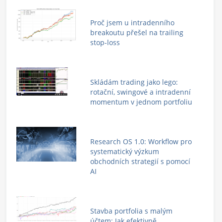
Proč jsem u intradenního
breakoutu přešel na trailing
stop-loss
Skládám trading jako lego:
rotační, swingové a intradenní
momentum v jednom portfoliu
Research OS 1.0: Workflow pro
systematický výzkum
obchodních strategií s pomocí
AI
Stavba portfolia s malým
účtem: Jak efektivně