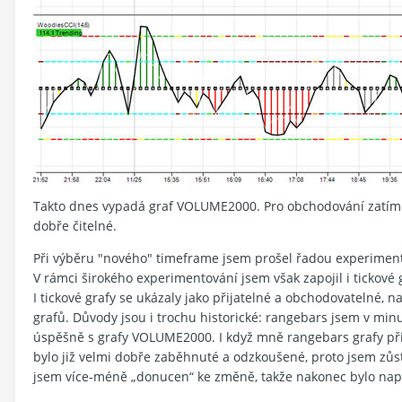
Takto dnes vypadá graf VOLUME2000. Pro obchodování zatím tr
dobře čitelné.
Při výběru "nového" timeframe jsem prošel řadou experimentů.
V rámci širokého experimentování jsem však zapojil i tickové 
I tickové grafy se ukázaly jako přijatelné a obchodovatelné, n
grafů. Důvody jsou i trochu historické: rangebars jsem v minul
úspěšně s grafy VOLUME2000. I když mně rangebars grafy přiš
bylo již velmi dobře zaběhnuté a odzkoušené, proto jsem zůs
jsem více-méně „donucen“ ke změně, takže nakonec bylo napr