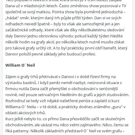
Dana už v mladistvých letech. Často zmíněnou show pozoroval v TV
společně se svojí matkou. Pointa show byla poměrně jednoduchá –
„hádat“ směr, kterým daný trh půjde příští týden. Dan si ve svých
odhadech nevedl špatně – byly to však ale samozřejmě jen a jen
začátečnické odhady, které však ale díky několikaletému sledování
daly Danovi jednu obrovskou výhodu: pokud každý týden hledíte
několik hodin na grafy akcií, po několika letech nutně musíte získat
pro takové grafy určitý cit. A to byl prakticky první obří benefit, který
Danovi položil pevné základy jeho budoucí profesi.
William O´Neil
Zájem o grafy trhů přetrvával v Danovi i v době řízení firmy na
výstavbu bazénů. I když peněz neměl nazbyt, neúnosná situace s
firmou nutila Dana začít přemýšlet o obchodování v serióznější
rovině, než pouze setrvačným hleděním do grafů a jejich studováním.
Rozhodnul se tedy vzít nějaké našetřené peníze a zaplatil si kurz
Williama O´Neila – v té době, a prakticky dodnes známého „guru“ v
oblasti akciových trhů.
Kurz ještě nebylo to, co přímo Dana přesvědčilo začít se skutečným
obchodováním, ale ukázal mu něco velmi zajímavého. Něco, čemu se
říká patterny. Několik základních představil O´Neil ve svém grafu –