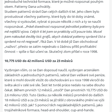
jednoduché technické formace, které je možné rozpoznat pouhým
okem. Patterny Dana uchvátily.
Studiem patternů strávil Dan celých dalších 6 let. Jeho cílem bylo
prostudovat všechny patterny, které byly do té doby známé,
všechny si vyzkoušet, vybrat si pouze několik z nich a ty se naučit
rozpoznávat. „
Právě dovednost rozpoznat jednotlivé patterny byla pro
mě nejtěžší výzva. Celých 6 let jsem se prakticky učil pouze toto. Musel
jsem nakoukat desítky tisíc grafů, abych dokázal patterny správně číst a
správně na ně reagovat
“, říká Dan. V té době již Dan obchodoval
„naživo“, přesto se zatím nejednalo o žádnou příliš profitabilní
činnost – spíše o fázi učení se. Skutečný zlom přišel v roce 1998.
10,775 USD do 42 milionů USD za 23 měsíců
Vyzbrojen vším, co se Dan doposud naučil, vyzbrojen arzenálem
základních a jednoduchých patternů, sebral Dan veškeré své peníze,
které si mohl dovolit vložit do obchodování a v roce 1998 vkročil do
světa akcií v celé své síle. Šest let tvrdé práce nedalo na sebe dlouho
čekat. Během prvních 12 měsíců „otočil“ Dan prvotních 10,775 USD do
2,6 milionu USD. Tuto částku za několik měsíců proměnil do dalších
18 milionů USD a za 23 měsíců se již těšil z obrovského jmění ve výši
42 milionů USD. Jak? S pomocí těch nejzákladnějších patternů, jako
trojúhelníkové formace, head-and-shoulder, cup-and-hande.