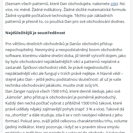
(Seznam všech patternů, které Dan obchodujete, naleznete
zde
). Nic
více, nic méně. Žádné indikátory. Žádné složité matematické formule.
Žádné vyspělé počítačové technologie. Těchto pár základních
patternů je přesně to, co používá Dan pro své obchodování dodnes.
Nejdůležitější je soustředěnost
Pro většinu dnešních obchodníků je Danův obchodní přístup
nepochopitelný. Nesmyslný a neopodstatněný boom obchodního
software, kterému vládne dnešní doba, již téměř vytvořil dojem, jako
by bylo obchodování nejzákladnějších věcí a patternů neplatné a
zastaralé. Špičkoví obchodníci vědí, že právě nejjednodušší a
nejzákladnější věci ale fungují v trzích právě nejlépe. A hlavně vědí –
stejně jako Dan – ještě jednu podstatnou skutečnost: ať už je vaše
technika obchodování jakákoliv, musíte znát svůj trh.
Dan Zanger nazývá všech 1500 trhů, které denně sleduje, jako své
„kámoše“. Jeho přístup k obchodování je poměrně jednoduchý.
Každý den nechá počítač vybrat z přibližně 1500 trhů takové, které
právě udělaly nějaký zajímavější pohyb (např. 3 % a více). Takové dá
na „shortlist“ a dále studuje, zda-li se v nich neobjeví některá z jeho
formací. Pokud ano, zváží ještě celkovou charakteristiku trhu, volume
(jediný indikátor, který pozoruje, i když se v pravém slova smyslu
prakticky o indikátor ani nejedná) a vstoupí do obchodu. V takovém