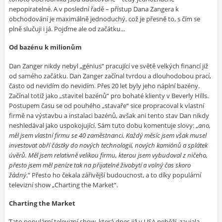
nepopiratelné. A v poslední řadě – přístup Dana Zangera k
obchodování je maximálně jednoduchý, což je přesně to, s čím se
plně slučuji i já. Pojďme ale od začátku...
Od bazénu k milionům
Dan Zanger nikdy nebyl „génius“ pracující ve světě velkých financí již
od samého začátku. Dan Zanger začínal tvrdou a dlouhodobou prací,
často od nevidím do nevidím. Přes 20 let byly jeho náplní bazény.
Začínal totiž jako „stavitel bazénů“ pro bohaté klienty v Beverly Hills.
Postupem času se od pouhého „stavaře“ sice propracoval k vlastní
firmě na výstavbu a instalaci bazénů, avšak ani tento stav Dan nikdy
neshledával jako uspokojující. Sám tuto dobu komentuje slovy: „
ano,
měl jsem vlastní firmu se 40 zaměstnanci. Každý měsíc jsem však musel
investovat obří částky do nových technologií, nových kamiónů a splátek
úvěrů. Měl jsem relativně velikou firmu, kterou jsem vybudoval z ničeho,
přesto jsem měl peníze tak na přijatelné živobytí a volný čas skoro
žádný
.“ Přesto ho čekala zářivější budoucnost, a to díky populární
televizní show „Charting the Market“.
Charting the Market
Tato populární televizní show, která dnes již v USA neběží, zaujala