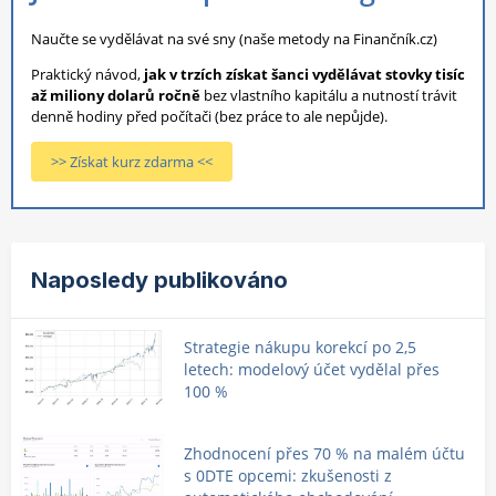
Naučte se vydělávat na své sny (naše metody na Finančník.cz)
Praktický návod,
jak v trzích získat šanci vydělávat stovky tisíc
až miliony dolarů ročně
bez vlastního kapitálu a nutností trávit
denně hodiny před počítači (bez práce to ale nepůjde).
>> Získat kurz zdarma <<
Naposledy publikováno
Strategie nákupu korekcí po 2,5
letech: modelový účet vydělal přes
100 %
Zhodnocení přes 70 % na malém účtu
s 0DTE opcemi: zkušenosti z