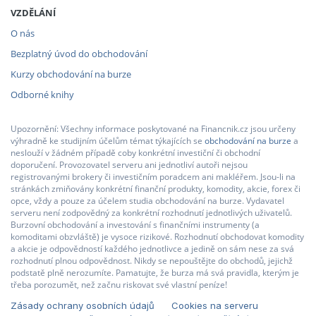
VZDĚLÁNÍ
O nás
Bezplatný úvod do obchodování
Kurzy obchodování na burze
Odborné knihy
Upozornění: Všechny informace poskytované na Financnik.cz jsou určeny
výhradně ke studijním účelům témat týkajících se
obchodování na burze
a
neslouží v žádném případě coby konkrétní investiční či obchodní
doporučení. Provozovatel serveru ani jednotliví autoři nejsou
registrovanými brokery či investičním poradcem ani makléřem. Jsou-li na
stránkách zmiňovány konkrétní finanční produkty, komodity, akcie, forex či
opce, vždy a pouze za účelem studia obchodování na burze. Vydavatel
serveru není zodpovědný za konkrétní rozhodnutí jednotlivých uživatelů.
Burzovní obchodování a investování s finančními instrumenty (a
komoditami obzvláště) je vysoce rizikové. Rozhodnutí obchodovat komodity
a akcie je odpovědností každého jednotlivce a jedině on sám nese za svá
rozhodnutí plnou odpovědnost. Nikdy se nepouštějte do obchodů, jejichž
podstatě plně nerozumíte. Pamatujte, že burza má svá pravidla, kterým je
třeba porozumět, než začnu riskovat své vlastní peníze!
Zásady ochrany osobních údajů
Cookies na serveru