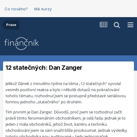
Co nového?
Mé kurzy
Praxe
12 statečných: Dan Zanger
Jelikož článek z minulého týdne na téma „12 statečných“ vyvolal
vesměs pozitivní reakce a bylo i několik dotazů na pokračování
tohoto tématu, rozhodnul jsem se postupně představit seriálovou
formou jednoho „statečného“ po druhém.
Tím prvním je Dan Zanger. Důvodů, proč jsem se rozhodnul začít
právě tímto fenomenálním obchodníkem, je celá řada. Jednak je to
jeden z mála obchodníků, jehož život, kariéru a techniku
obchodování jsem se sám snažil blíže prozkoumat. Jednak výsledky
tohoto obchodníka jsou auditované – tedy jednoznačně