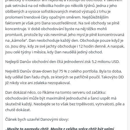
pak setrvává na od několika hodin po několik týdnů. Jedna z jeho
oblíbených a vysoce sofistikovaných metod výstupů z trhu je
prolomení trendové čáry opačným směrem. Nejdůležitějším
faktorem je však pro Dana soustředěnost. Na své obchody se plně
koncentruje. V době obchodování byste na něj těžko mohli
promluvit, protože by vás nevnímal. Jeho mysl je plně koncentrovaná
na „kámoše“. Dan neobchoduje každý den. Obchoduje pouze když je
co. Jsou dny, kdy ze své jachty obchoduje i 12 hodin denně. A naopak,
jsou celé týdny i měsíce, kdy Dan neudělá jediný obchod.
Nejlepší Danův obchodní den čítá jednodenní zisk 5,2 milionu USD.
Největší Danův draw-down byl 75 % z celého portfolia. Byla to doba,
kdy udělal Dan řadu chyb, ze kterých se patřičně poučil. Takovýto DD
již nikdy více ani zdaleka nezopakoval.
Dan dokázal něco, co říkáme na tomto serveru od začátku:
obchodování může být maximálně jednoduché a šanci uspět má
skutečně každý. Neobejde se to však bez trpělivosti, vytrvalosti, píle a
chutě dokázat.
Článek bych uzavřel Danovými slovy:
„Musíte to opravdu chtít. Musíte z celého srdce chtít být velmi