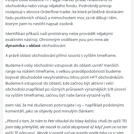
obchodníka nebo vstup nějakého fondu. Podrobněji princip
rozepisuji v ebooce
Orderflow trader
, ke které průběžně dostávám
řadu pozitivních ohlasů a mimochodem moc za ně děkuji i těm,
kterým jsem to nestihl napsat osobně.
Identifikaci příkazů naší protistrany nelze provádět nějakými
exaktními nástroji. Ohromným vodítkem jsou pro mne ale
dynamika
a
oblast
obchodování.
A právě oblast obchodování přímo souvisí s vyšším timeframe.
Budeme-li coby obchodníci vstupovat do oblasti uvnitř menších
range na nízkém timeframe, s velkou pravděpodobností budeme
bojovat dlouhodobě nevyhratelnou bitvu proti HFT obchodníkům.
Budeme-li vstupovat do oblastí, kde začnou být aktivní i velcí
obchodníci (například po různých průrazech výraznějších S/R úrovní
na vyšším timeframe), začnou být naše šance výrazně vyšší.
Jsem rád, že mé zkušenosti potvrzujete i vy – například podobnými
komentáři, jako se objevily
pod minulým článkem
:
„Přesně o tom, že nám to Petr vtloukal do hlavy každou chvíli (to vyšší TF)
jsem taky přemýšlel, ale mozek to začal akceptovat až když jsem se na ten
vyšší TF přesunul...Mozek si prostě určuje priority podle toho co si sám