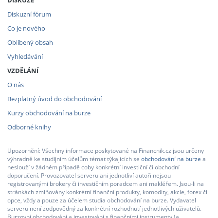
Diskuzní fórum
Co je nového
Oblíbený obsah
Vyhledávání
VZDĚLÁNÍ
O nás
Bezplatný úvod do obchodování
Kurzy obchodování na burze
Odborné knihy
Upozornění: Všechny informace poskytované na Financnik.cz jsou určeny
výhradně ke studijním účelům témat týkajících se
obchodování na burze
a
neslouží v žádném případě coby konkrétní investiční či obchodní
doporučení. Provozovatel serveru ani jednotliví autoři nejsou
registrovanými brokery či investičním poradcem ani makléřem. Jsou-li na
stránkách zmiňovány konkrétní finanční produkty, komodity, akcie, forex či
opce, vždy a pouze za účelem studia obchodování na burze. Vydavatel
serveru není zodpovědný za konkrétní rozhodnutí jednotlivých uživatelů.
Burzovní obchodování a investování s finančními instrumenty (a