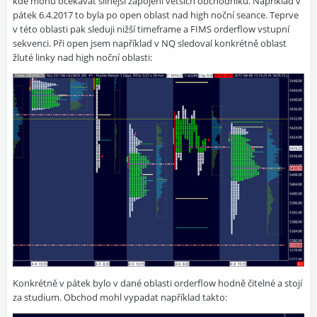
kde mohu očekávat silnější zapojení větších obchodníků. Například v
pátek 6.4.2017 to byla po open oblast nad high noční seance. Teprve
v této oblasti pak sleduji nižší timeframe a FIMS orderflow vstupní
sekvenci. Při open jsem například v NQ sledoval konkrétně oblast
žluté linky nad high noční oblasti:
Konkrétně v pátek bylo v dané oblasti orderflow hodně čitelné a stojí
za studium. Obchod mohl vypadat například takto: