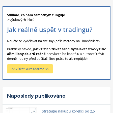
Sdílíme, co nám samotným funguje
.
7 výukových lekcí.
Jak reálně uspět v tradingu?
Naučte se vydělávat na své sny (naše metody na Finančník.cz)
Praktický návod,
jak v trzích získat šanci vydělávat stovky tisíc
až miliony dolarů ročně
bez vlastního kapitálu a nutností trávit
denně hodiny před počítači (bez práce to ale nepůjde).
>> Získat kurz zdarma <<
Naposledy publikováno
Strategie nákupu korekcí po 2,5