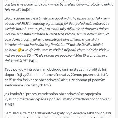
otestuje a ne podle toho co by mnělo být nejlepší jenom proto že to někdo
řekl no...:)“
, buj014
„Po přechodu na vyšší timeframe člověk vidí trhy úplně jinak. Taky jsem
absolvoval FIMS mentoring a pamatuju jak Petr pořád zdůrazňoval, že
sleduje hlavně 30m TF. Já už to tehdá taky dělal, ale až dneska s daleko
více zkušenostma a zažitím si všech těch věcí co jsem se během těch let
učili dokážu ocenit jak je to neskutečně silný přístup a jaký klid v
intradenním obchodování to přináší. 2m TF dokáže člověka totálně
zblnout
a ve výsledku tam ve většině případů chytnu daleko větší SL
🙂
než při použití 30m TF, ale přitom při používání 30m TF si chodim pro
daleko větší PT“
, Pajas
Tedy pokud v intradenním obchodování nejste zatím profitabilní,
doporučuji vyššímu timeframe věnovat zvýšenou pozornost. Jistě,
sníží se tím frekvence obchodování, ale tu lze dohnat případným
sledováním více různých trhů.
Jak konkrétní proces intradenního obchodování se zapojením
vyššího timeframe vypadá z pohledu mého orderflow obchodování
FIMS?
Sám sleduji zejména 30minutové grafy. Vyhledávám základní oblasti,