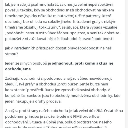
Jak jsem zde již psal mnohokrát, za dnes již velmi neperspektivní
považuji taktiku, kdy se obchodníci snaží obchodovat na nízkém
timeframe (typicky několika minutovém) určité patterny, které
obchodují bez ohledu na cokoliv jiného. Intradenní grafy s nízkým
timeframe obsahují tolik „šumu“, že situace, která vypadá vizuálně
„podobně“, nemusí mít vůbec žádnou spojitost, a není tak dobré se
pokoušet z ní zužitkovat nějaké dlouhodobé pravděpodobnosti.
Jak v intradenních přístupech dostat pravděpodobnosti na naši
stranu?
Jeden ze silných přístupů je
odhadnout, proti komu aktuálně
obchodujeme
.
Začínající obchodníci si podobnou analýzu vůbec neuvědomují.
Sledují „své grafy“ a obchodují „proti burze“. Jenže burza není
konzistentní prostředí. Burza jen zprostředkovává obchody. V
konečné fázi exekuce jsou to obchody mezi dvěma obchodníky, kde
jeden nakupuje a druhý prodává.
Analýza protistrany našeho obchodu je tak velmi důležitá. Ostatně na
podobném principu je založené celé mé
FIMS orderflow
obchodování
. Situace je úplně jiná, pokud protistranou našeho
vstupu bude exekuce HFT alga, market příkaz retailového ID