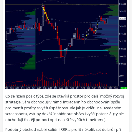
Co se řízení pozic týče, zde se otevírá prostor pro další možný rozvoj
strategie. Sám obchoduji v rámci intradenního obchodování spíše
pro menší profity s vyšší úspěšností. Ale jak je vidět i na uvedeném
screenshotu, vstupy dokáží nabídnout občas i vyšší potenciál (ty ale
obchoduji častěji pomocí opcí na ještě vyšších timeframe).
Podobný obchod nabízí solidní RRR a profit několik set dolarů i při