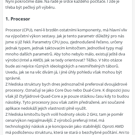
Nyní pokročíme dále. Na řadě je srdce každého počítače. I zde je
třeba být pečlivý při výběru.
1. Procesor
Procesor (CPU), není-li brzděn ostatními komponenty, má hlavní vliv
na výpočetní výkon sestavy. Jak je tento parametr důležitý pro nás
jsme si již řekli. Parametry CPU jsou, zjednodušeně řečeno, určeny
jednak typem, jednak taktovacím kmitočtem. Jednotlivé typy mají
mnoho dalších parametrů. Aby toho nebylo málo, existují ještě dva
výrobci (Intel a AMD). Jak se tedy orientovat? Těžko. V této otázce
bude asi nejvíce různých ideologických a nesmiřitelných táborů.
Uvedu, jak se na věc dívám já, i jiné úhly pohledu však mohou být
správné.
Z hlediska struktury bych dnes jednoznačně preferoval dvoujádrové
procesory. Označují se jako Core Duo nebo Dual-Core. K dispozici jsou
však již čtyřjádrové Quad-Core a je pouze otázkou času kdy to budou
násobky. Tyto procesory jsou však zatím předražené, ani současné
aplikace nedokáží jejich vlastnosti plně využít.
Z hlediska kmitočtu bych volil hodnoty okolo 2 GHz, tam je poměr
cena/výkon nejzajímavější. Z výrobců preferuji Intel, má
technologický náskok a je koncipován jako stabilnější. Oproti AMD
má podloženou strukturu, která se stará o bezchybné počítání. Ani to