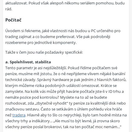
aktualizovat. Pokud však alespoň někomu seriálem pomohou, budu
rád.
Počítač
Úvodem si řekneme, jaké vlastnosti nás budou u PC určeného pro
trading zajímat a co budeme preferovat. Vše pak podrobněji
rozebereme pro jednotlivé komponenty.
Takže v čem jsou naše požadavky specifické:
a. Spolehlivost, stabilita
Tento parametr je asi nejdůležitější. Pokud řídíme počítačem své
peníze, musíme mít jistotu, že o ně nepřijdeme vlivem nějaké banální
technické závady. Správný hardware je pak jedním z hlavních faktorů,
kterým můžeme rizika podobných událostí omezovat. Krátce se
zamyslete. Na kolik vás může přijít havárie počítače jste-li v ID trhu a
nemáte pozice pod kontrolou? Myslete na to až se budete
rozhodovat, zda „zbytečně vyhodit“ ty peníze za kvalitnější disk nebo
značkovou sestavu. Často se setkávám s úhlem pohledu více hráče
než
tradera
. Hlavně aby to šlo co nejrychleji, bylo tam hodně místa na
všechny trhy a indikátory... „Ale musí to být levné, já zrovna skoro
všechny peníze poslal brokerovi, tak na ten počítač moc nemám...“