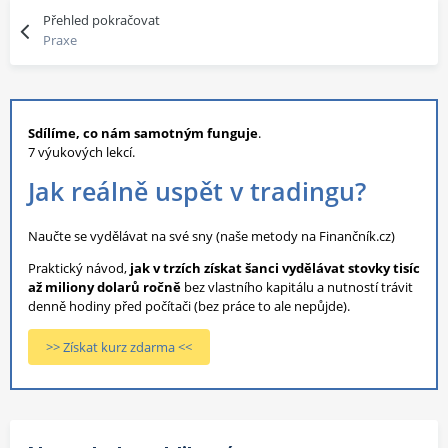
Přehled pokračovat
Praxe
Sdílíme, co nám samotným funguje
.
7 výukových lekcí.
Jak reálně uspět v tradingu?
Naučte se vydělávat na své sny (naše metody na Finančník.cz)
Praktický návod,
jak v trzích získat šanci vydělávat stovky tisíc
až miliony dolarů ročně
bez vlastního kapitálu a nutností trávit
denně hodiny před počítači (bez práce to ale nepůjde).
>> Získat kurz zdarma <<