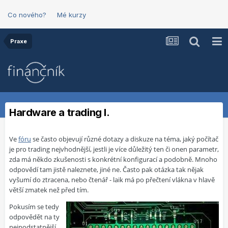
Co nového?
Mé kurzy
Praxe
Hardware a trading I.
Ve
fóru
se často objevují různé dotazy a diskuze na téma, jaký počítač
je pro trading nejvhodnější, jestli je více důležitý ten či onen parametr,
zda má někdo zkušenosti s konkrétní konfigurací a podobně. Mnoho
odpovědí tam jistě naleznete, jiné ne. Často pak otázka tak nějak
vyšumí do ztracena, nebo čtenář - laik má po přečtení vlákna v hlavě
větší zmatek než před tím.
Pokusím se tedy
odpovědět na ty
nejpodstatnější