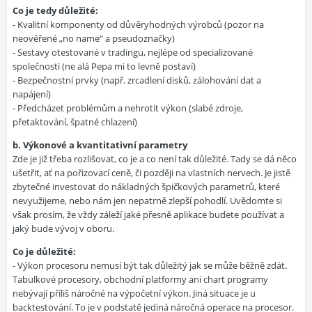
Co je tedy důležité:
- Kvalitní komponenty od důvěryhodných výrobců (pozor na
neověřené „no name“ a pseudoznačky)
- Sestavy otestované v tradingu, nejlépe od specializované
společnosti (ne alá Pepa mi to levně postaví)
- Bezpečnostní prvky (např. zrcadlení disků, zálohování dat a
napájení)
- Předcházet problémům a nehrotit výkon (slabé zdroje,
přetaktování, špatné chlazení)
b. Výkonové a kvantitativní parametry
Zde je již třeba rozlišovat, co je a co není tak důležité. Tady se dá něco
ušetřit, ať na pořizovací ceně, či později na vlastních nervech. Je jistě
zbytečné investovat do nákladných špičkových parametrů, které
nevyužijeme, nebo nám jen nepatrně zlepší pohodlí. Uvědomte si
však prosím, že vždy záleží jaké přesně aplikace budete používat a
jaký bude vývoj v oboru.
Co je důležité:
- Výkon procesoru nemusí být tak důležitý jak se může běžně zdát.
Tabulkové procesory, obchodní platformy ani chart programy
nebývají příliš náročné na výpočetní výkon. Jiná situace je u
backtestování. To je v podstatě jediná náročná operace na procesor.