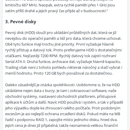
kmitočtu 667 MHz. Naopak, extra rychlé paměti přes 1 GHz jsou
zatím příliš drahé a jejich pravý čas přijde až v budoucnosti.“
3. Pevné disky
Pevný disk (HDD) slouží pro ukládání průběžných dat, která se již
nevejdou do operační paměti a též pro data, která chceme uchovat.
Obě tyto funkce mají trochu jiné priority. První vyžaduje hlavně
rychlý přístup a datový tok. Proto preferujeme HDD s dostatečnými
otáčkami. Nejčastěji 7200 RPM. Rychlý datový tok zajistí rozhraní
Serial ATA II. Druhá funkce, archivace dat, vyžaduje hlavně kapacitu.
Trading však není z tohoto pohledu nikterak náročný a stačí vybrat i
menší hodnotu. Proto 120 GB bych považoval za dostatečnou.
Daleko zásadnější je otázka spolehlivosti. Uvědomme si, že na HDD
ukládáme nejen data z burzy. Je tam i zobrazovací software, naše
obchodní systémy, nastavení obchodních platforem, přístupové
aplikace k účtům a další. Navíc HDD používá i systém, a tak v případě
jeho výpadku dojde ke zhroucení celého počítače. Proti podobným
excesům je asi nejlepší ochrana zrcadlení disků. Pokud máte na MB
řadič s podporou RAID 1, zapojíte místo jednoho disku, hned dva.
Jejich cena je dnes již přijatelná, takže neznamená velikou finanční