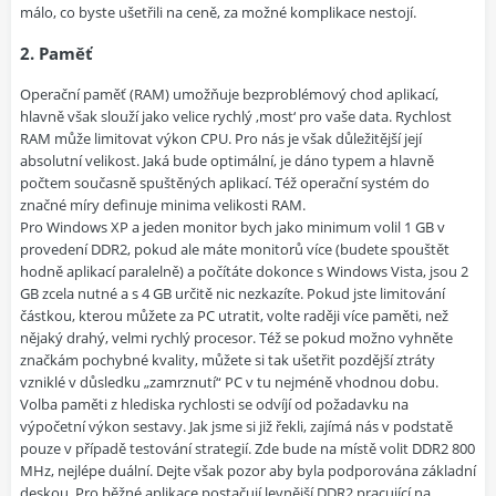
málo, co byste ušetřili na ceně, za možné komplikace nestojí.
2. Paměť
Operační paměť (RAM) umožňuje bezproblémový chod aplikací,
hlavně však slouží jako velice rychlý ‚most‘ pro vaše data. Rychlost
RAM může limitovat výkon CPU. Pro nás je však důležitější její
absolutní velikost. Jaká bude optimální, je dáno typem a hlavně
počtem současně spuštěných aplikací. Též operační systém do
značné míry definuje minima velikosti RAM.
Pro Windows XP a jeden monitor bych jako minimum volil 1 GB v
provedení DDR2, pokud ale máte monitorů více (budete spouštět
hodně aplikací paralelně) a počítáte dokonce s Windows Vista, jsou 2
GB zcela nutné a s 4 GB určitě nic nezkazíte. Pokud jste limitování
částkou, kterou můžete za PC utratit, volte raději více paměti, než
nějaký drahý, velmi rychlý procesor. Též se pokud možno vyhněte
značkám pochybné kvality, můžete si tak ušetřit pozdější ztráty
vzniklé v důsledku „zamrznutí“ PC v tu nejméně vhodnou dobu.
Volba paměti z hlediska rychlosti se odvíjí od požadavku na
výpočetní výkon sestavy. Jak jsme si již řekli, zajímá nás v podstatě
pouze v případě testování strategií. Zde bude na místě volit DDR2 800
MHz, nejlépe duální. Dejte však pozor aby byla podporována základní
deskou. Pro běžné aplikace postačují levnější DDR2 pracující na