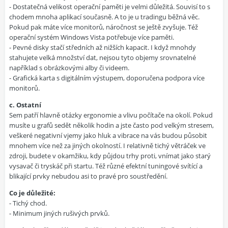
- Dostatečná velikost operační paměti je velmi důležitá. Souvisí to s
chodem mnoha aplikací současně. A to je u tradingu běžná věc.
Pokud pak máte více monitorů, náročnost se ještě zvyšuje. Též
operační systém Windows Vista potřebuje více paměti.
- Pevné disky stačí středních až nižších kapacit. I když mnohdy
stahujete velká množství dat, nejsou tyto objemy srovnatelné
například s obrázkovými alby či videem.
- Grafická karta s digitálním výstupem, doporučena podpora více
monitorů.
c. Ostatní
Sem patří hlavně otázky ergonomie a vlivu počítače na okolí. Pokud
musíte u grafů sedět několik hodin a jste často pod velkým stresem,
veškeré negativní vjemy jako hluk a vibrace na vás budou působit
mnohem více než za jiných okolností. I relativně tichý větráček ve
zdroji, budete v okamžiku, kdy půjdou trhy proti, vnímat jako starý
vysavač či tryskáč při startu. Též různé efektní tuningové svítící a
blikající prvky nebudou asi to pravé pro soustředění.
Co je důležité:
- Tichý chod.
- Minimum jiných rušivých prvků.