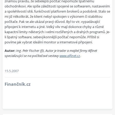
známou pravdu, že sebelepší počítač nepomůže špatnému
obchodníkovi. Ale spíše záležitosti spojené se softwarem, nastavením
a spolehlivostí sítě, funkčností platforem brokerů a podobně. Stalo se
mi již několikrát, že klient nebyl spokojen s výkonem či stabilitou
počítače. Pak se ale ukázal pravý důvod. Byl to vir, vypadávající
připojení k internetu a jiné. Velký vliv mají dokonce chyby a různé
kapacitní limity některých i velmi rozšířených a drahých programů. Je-
li špatný software, sebevýkonnější počítač nepomůže. Příště si
povíme jak vybrat ideální monitor a internetové připojení.
Autor:
Ing. Petr Fischer (fi). Autor je trader a majitel firmy Alfinet
specializující se na počítačové sestavy
www.alfinet.cz
.
15.5.2007
Finančník.cz