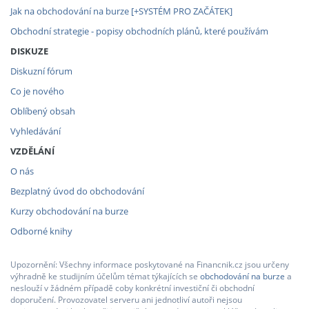
Jak na obchodování na burze [+SYSTÉM PRO ZAČÁTEK]
Obchodní strategie - popisy obchodních plánů, které používám
DISKUZE
Diskuzní fórum
Co je nového
Oblíbený obsah
Vyhledávání
VZDĚLÁNÍ
O nás
Bezplatný úvod do obchodování
Kurzy obchodování na burze
Odborné knihy
Upozornění: Všechny informace poskytované na Financnik.cz jsou určeny
výhradně ke studijním účelům témat týkajících se
obchodování na burze
a
neslouží v žádném případě coby konkrétní investiční či obchodní
doporučení. Provozovatel serveru ani jednotliví autoři nejsou