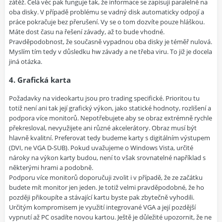
zátěž. Celá věc pak funguje tak, že informace se zapisují paralelně na
oba disky. V případě problému se vadný disk automaticky odpojí a
práce pokračuje bez přerušení. Vy se o tom dozvíte pouze hláškou.
Máte dost času na řešení závady, až to bude vhodné.
Pravděpodobnost, že současně vypadnou oba disky je téměř nulová.
Myslím tím tedy v důsledku hw závady a ne třeba viru. To již je docela
jiná otázka.
4. Grafická karta
Požadavky na videokartu jsou pro trading specifické. Prioritou tu
totiž není ani tak její grafický výkon, jako statické hodnoty, rozlišení a
podpora více monitorů. Nepotřebujete aby se obraz extrémně rychle
překresloval, nevyužijete ani různé akcelerátory. Obraz musí být
hlavně kvalitní. Preferovat tedy budeme karty s digitálním výstupem
(DVI, ne VGA D-SUB). Pokud uvažujeme o Windows Vista, určité
nároky na výkon karty budou, není to však srovnatelné například s
některými hrami a podobně.
Podporu více monitorů doporučuji zvolit i v případě, že ze začátku
budete mít monitor jen jeden. Je totiž velmi pravděpodobné, že ho
později přikoupíte a stávající kartu byste pak zbytečně vyhodili.
Určitým kompromisem je využití integrované VGA a její pozdější
vypnutí až PC osadíte novou kartou. Ještě je důležité upozornit, že ne