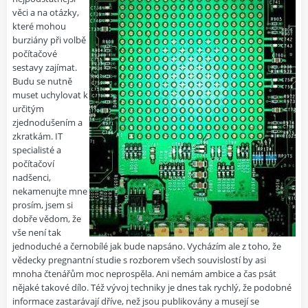
věci a na otázky,
které mohou
burziány při volbě
počítačové
sestavy zajímat.
Budu se nutně
muset uchylovat k
určitým
zjednodušením a
zkratkám. IT
specialisté a
počítačoví
nadšenci,
nekamenujte mne
prosím, jsem si
dobře vědom, že
vše není tak
jednoduché a černobílé jak bude napsáno. Vycházím ale z toho, že
vědecky pregnantní studie s rozborem všech souvislostí by asi
mnoha čtenářům moc neprospěla. Ani nemám ambice a čas psát
nějaké takové dílo. Též vývoj techniky je dnes tak rychlý, že podobné
informace zastarávají dříve, než jsou publikovány a musejí se