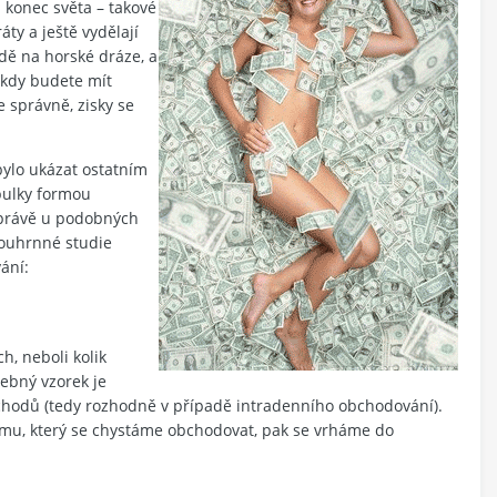
konec světa – takové
ráty a ještě vydělají
zdě na horské dráze, a
 kdy budete mít
e správně, zisky se
bylo ukázat ostatním
bulky formou
 právě u podobných
souhrnné studie
ání:
h, neboli kolik
řebný vzorek je
bchodů (tedy rozhodně v případě intradenního obchodování).
mu, který se chystáme obchodovat, pak se vrháme do