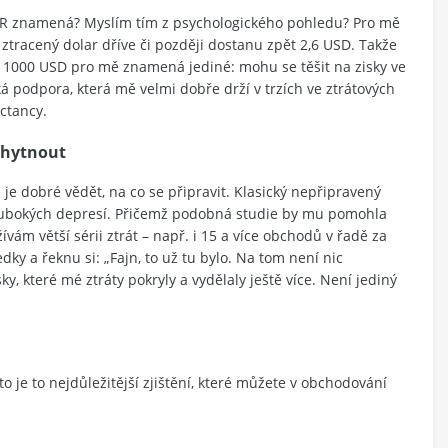
 RRR znamená? Myslím tím z psychologického pohledu? Pro mě
 ztracený dolar dříve či později dostanu zpět 2,6 USD. Takže
a 1000 USD pro mě znamená jediné: mohu se těšit na zisky ve
á podpora, která mě velmi dobře drží v trzích ve ztrátových
ctancy.
 chytnout
 je dobré vědět, na co se připravit. Klasický nepřipravený
lubokých depresí. Přičemž podobná studie by mu pomohla
ám větší sérii ztrát – např. i 15 a více obchodů v řadě za
edky a řeknu si: „Fajn, to už tu bylo. Na tom není nic
, které mé ztráty pokryly a vydělaly ještě více. Není jediný
to je to nejdůležitější zjištění, které můžete v obchodování