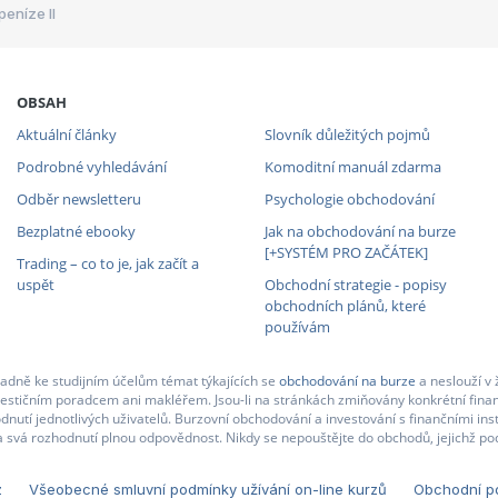
peníze II
OBSAH
Aktuální články
Slovník důležitých pojmů
Podrobné vyhledávání
Komoditní manuál zdarma
Odběr newsletteru
Psychologie obchodování
Bezplatné ebooky
Jak na obchodování na burze
[+SYSTÉM PRO ZAČÁTEK]
Trading – co to je, jak začít a
uspět
Obchodní strategie - popisy
obchodních plánů, které
používám
adně ke studijním účelům témat týkajících se
obchodování na burze
a neslouží v 
nvestičním poradcem ani makléřem. Jsou-li na stránkách zmiňovány konkrétní finan
nutí jednotlivých uživatelů. Burzovní obchodování a investování s finančními in
 svá rozhodnutí plnou odpovědnost. Nikdy se nepouštějte do obchodů, jejichž pod
z
Všeobecné smluvní podmínky užívání on-line kurzů
Obchodní po