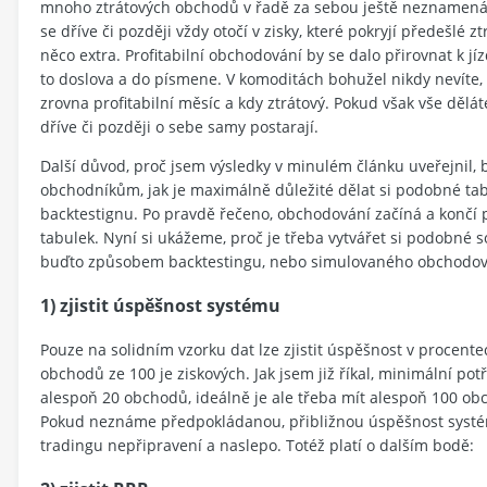
mnoho ztrátových obchodů v řadě za sebou ještě neznamená 
se dříve či později vždy otočí v zisky, které pokryjí předešlé zt
něco extra. Profitabilní obchodování by se dalo přirovnat k jí
to doslova a do písmene. V komoditách bohužel nikdy nevíte,
zrovna profitabilní měsíc a kdy ztrátový. Pokud však vše dělát
dříve či později o sebe samy postarají.
Další důvod, proč jsem výsledky v minulém článku uveřejnil, 
obchodníkům, jak je maximálně důležité dělat si podobné ta
backtestignu. Po pravdě řečeno, obchodování začíná a končí
tabulek. Nyní si ukážeme, proč je třeba vytvářet si podobné 
buďto způsobem backtestingu, nebo simulovaného obchodov
1) zjistit úspěšnost systému
Pouze na solidním vzorku dat lze zjistit úspěšnost v procentec
obchodů ze 100 je ziskových. Jak jsem již říkal, minimální pot
alespoň 20 obchodů, ideálně je ale třeba mít alespoň 100 o
Pokud neznáme předpokládanou, přibližnou úspěšnost systé
tradingu nepřipravení a naslepo. Totéž platí o dalším bodě: