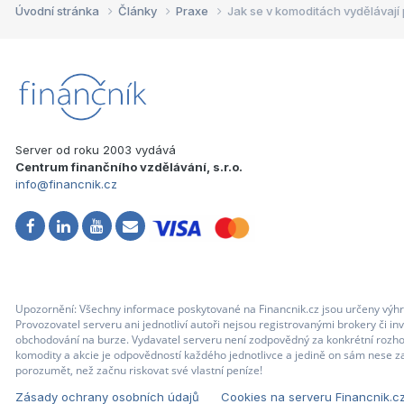
Úvodní stránka
Články
Praxe
Jak se v komoditách vydělávají 
Server od roku 2003 vydává
Centrum finančního vzdělávání, s.r.o.
info@financnik.cz
Upozornění: Všechny informace poskytované na Financnik.cz jsou určeny výhr
Provozovatel serveru ani jednotliví autoři nejsou registrovanými brokery či i
obchodování na burze. Vydavatel serveru není zodpovědný za konkrétní rozhod
komodity a akcie je odpovědností každého jednotlivce a jedině on sám nese za
porozumět, než začnu riskovat své vlastní peníze!
Zásady ochrany osobních údajů
Cookies na serveru Financnik.c