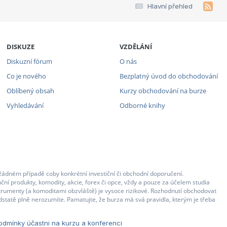
Hlavní přehled
DISKUZE
VZDĚLÁNÍ
Diskuzní fórum
O nás
Co je nového
Bezplatný úvod do obchodování
Oblíbený obsah
Kurzy obchodování na burze
Vyhledávání
Odborné knihy
žádném případě coby konkrétní investiční či obchodní doporučení.
ční produkty, komodity, akcie, forex či opce, vždy a pouze za účelem studia
strumenty (a komoditami obzvláště) je vysoce rizikové. Rozhodnutí obchodovat
statě plně nerozumíte. Pamatujte, že burza má svá pravidla, kterým je třeba
dmínky účastni na kurzu a konferenci