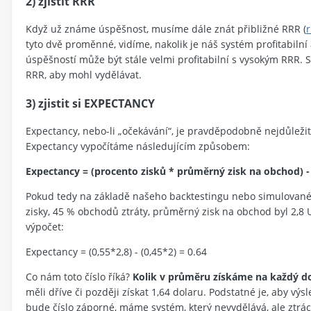
2) zjistit RRR
Když už známe úspěšnost, musíme dále znát přibližné RRR (
r
tyto dvě proměnné, vidíme, nakolik je náš systém profitabiln
úspěšností může být stále velmi profitabilní s vysokým RRR. 
RRR, aby mohl vydělávat.
3) zjistit si EXPECTANCY
Expectancy, nebo-li „očekávání“, je pravděpodobně nejdůležit
Expectancy vypočítáme následujícím způsobem:
Expectancy = (procento zisků * průměrný zisk na obchod) -
Pokud tedy na základě našeho backtestingu nebo simulované
zisky, 45 % obchodů ztráty, průměrný zisk na obchod byl 2,8
výpočet:
Expectancy = (0,55*2,8) - (0,45*2) = 0.64
Co nám toto číslo říká?
Kolik v průměru získáme na každý do
měli dříve či později získat 1,64 dolaru. Podstatné je, aby výs
bude číslo záporné, máme systém, který nevydělává, ale ztrác