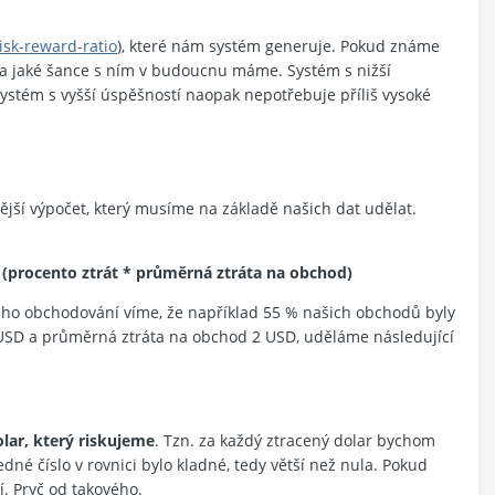
isk-reward-ratio
), které nám systém generuje. Pokud známe
í a jaké šance s ním v budoucnu máme. Systém s nižší
Systém s vyšší úspěšností naopak nepotřebuje příliš vysoké
ější výpočet, který musíme na základě našich dat udělat.
 (procento ztrát * průměrná ztráta na obchod)
ho obchodování víme, že například 55 % našich obchodů byly
 USD a průměrná ztráta na obchod 2 USD, uděláme následující
lar, který riskujeme
. Tzn. za každý ztracený dolar bychom
ledné číslo v rovnici bylo kladné, tedy větší než nula. Pokud
í. Pryč od takového.