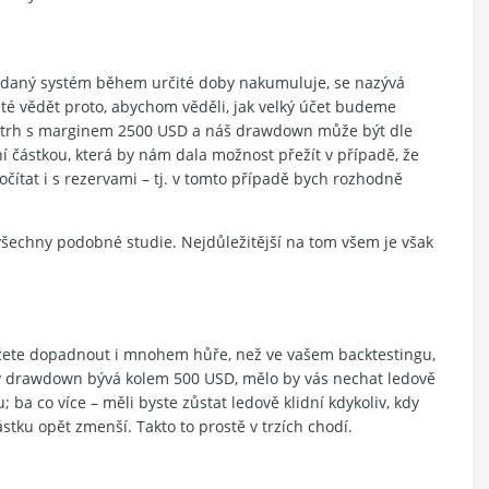
ou daný systém během určité doby nakumuluje, se nazývá
ité vědět proto, abychom věděli, jak velký účet budeme
 trh s marginem 2500 USD a náš drawdown může být dle
í částkou, která by nám dala možnost přežít v případě, že
ítat i s rezervami – tj. v tomto případě bych rozhodně
všechny podobné studie. Nejdůležitější na tom všem je však
můžete dopadnout i mnohem hůře, než ve vašem backtestingu,
ý drawdown bývá kolem 500 USD, mělo by vás nechat ledově
a co více – měli byste zůstat ledově klidní kdykoliv, kdy
tku opět zmenší. Takto to prostě v trzích chodí.