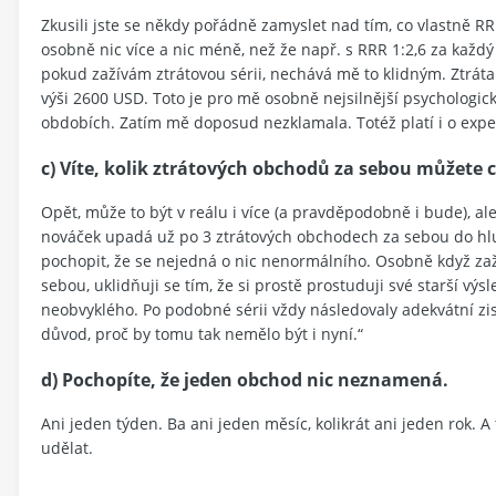
Zkusili jste se někdy pořádně zamyslet nad tím, co vlastně
osobně nic více a nic méně, než že např. s RRR 1:2,6 za každý
pokud zažívám ztrátovou sérii, nechává mě to klidným. Ztrát
výši 2600 USD. Toto je pro mě osobně nejsilnější psychologick
obdobích. Zatím mě doposud nezklamala. Totéž platí i o expe
c) Víte, kolik ztrátových obchodů za sebou můžete
Opět, může to být v reálu i více (a pravděpodobně i bude), ale
nováček upadá už po 3 ztrátových obchodech za sebou do h
pochopit, že se nejedná o nic nenormálního. Osobně když zažív
sebou, uklidňuji se tím, že si prostě prostuduji své starší výsl
neobvyklého. Po podobné sérii vždy následovaly adekvátní zisky
důvod, proč by tomu tak nemělo být i nyní.“
d) Pochopíte, že jeden obchod nic neznamená.
Ani jeden týden. Ba ani jeden měsíc, kolikrát ani jeden rok. A 
udělat.