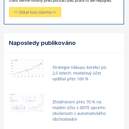
trávit denně hodiny před počítači (bez práce to ale nepůjde).
>> Získat kurz zdarma <<
Naposledy publikováno
Strategie nákupu korekcí po
2,5 letech: modelový účet
vydělal přes 100 %
Zhodnocení přes 70 % na
malém účtu s 0DTE opcemi:
zkušenosti z automatického
obchodování