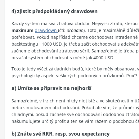
4) zjistit předpokládaný drawdown
Každý systém má svá ztrátová období. Nejvyšší ztráta, kter
maximum
drawdown
(čti:
dródaun
). Toto je maximálně důlež
potřebovat. Pokud například chceme obchodovat intradenně
backtestingu i 1000 USD, je třeba začít obchodovat s adekvátn
začneme obchodování ztrátovou sérií. Samozřejmě je třeba poč
nezačal systém obchodovat s méně jak 4000 USD.
Toto je tedy výčet základních bodů, které by měly obsahovat 
psychologický aspekt veškerých podobných průzkumů. Proč?
a) Umíte se připravit na nejhorší
Samozřejmě, v trzích není nikdy nic jisté a ve skutečnosti 
nebo simulovaném obchodování. Pokud ale víte, že průměrn
chladnými, pokud začnete své obchodování obdobnou ztrátou; b
nakumulujete určitý profit a ten se vám rázem o podobnou čás
b) Znáte své RRR, resp. svou expectancy