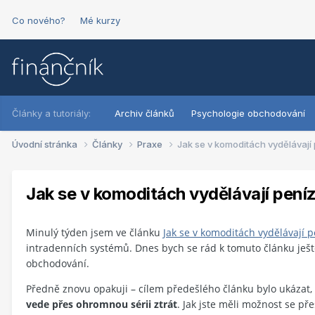
Co nového?
Mé kurzy
Články a tutoriály:
Archiv článků
Psychologie obchodování
Úvodní stránka
Články
Praxe
Jak se v komoditách vydělávají 
Jak se v komoditách vydělávají peníz
Minulý týden jsem ve článku
Jak se v komoditách vydělávají 
intradenních systémů. Dnes bych se rád k tomuto článku ještě 
obchodování.
Předně znovu opakuji – cílem předešlého článku bylo ukázat,
vede přes ohromnou sérii ztrát
. Jak jste měli možnost se pře