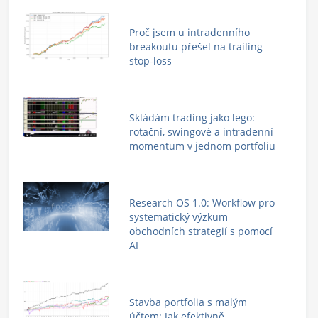
Proč jsem u intradenního
breakoutu přešel na trailing
stop-loss
Skládám trading jako lego:
rotační, swingové a intradenní
momentum v jednom portfoliu
Research OS 1.0: Workflow pro
systematický výzkum
obchodních strategií s pomocí
AI
Stavba portfolia s malým
účtem: Jak efektivně