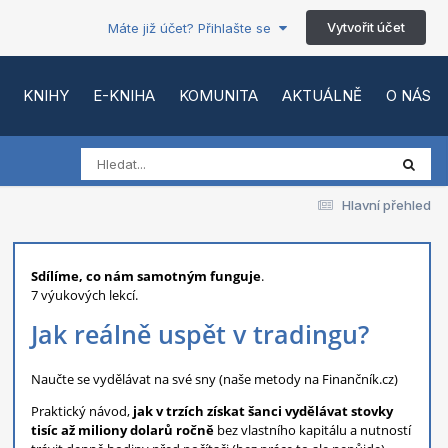
Vytvořit účet
Máte již účet? Přihlašte se
KNIHY
E-KNIHA
KOMUNITA
AKTUÁLNĚ
O NÁS
Hlavní přehled
Sdílíme, co nám samotným funguje
.
7 výukových lekcí.
Jak reálně uspět v tradingu?
Naučte se vydělávat na své sny (naše metody na Finančník.cz)
Praktický návod,
jak v trzích získat šanci vydělávat stovky
tisíc až miliony dolarů ročně
bez vlastního kapitálu a nutností