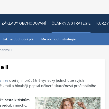
ZÁKLADY OBCHODOVÁNÍ
ČLÁNKY A STRATEGIE
KURZY
Jak na obchodní plán
Mé obchodní strategie
peníze II
e II
peníze
uveřejnil průběžné výsledky jednoho ze svých
vrátil a hlouběji popsal některé skutečnosti profitabilního
 že
cesta k ziskům
svědčit, i mnoho,