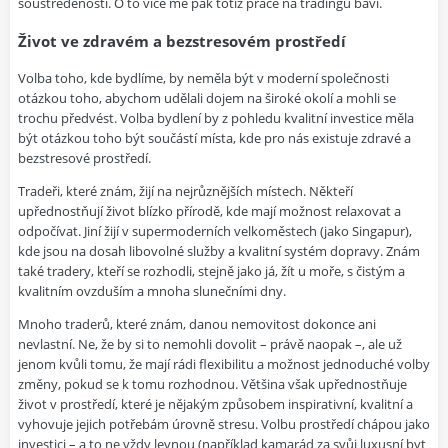
soustředěností. O to více mě pak totiž práce na tradingu baví.
Život ve zdravém a bezstresovém prostředí
Volba toho, kde bydlíme, by neměla být v moderní společnosti
otázkou toho, abychom udělali dojem na široké okolí a mohli se
trochu předvést. Volba bydlení by z pohledu kvalitní investice měla
být otázkou toho být součástí místa, kde pro nás existuje zdravé a
bezstresové prostředí.
Tradeři, které znám, žijí na nejrůznějších místech. Někteří
upřednostňují život blízko přírodě, kde mají možnost relaxovat a
odpočívat. Jiní žijí v supermoderních velkoměstech (jako Singapur),
kde jsou na dosah libovolné služby a kvalitní systém dopravy. Znám
také tradery, kteří se rozhodli, stejně jako já, žít u moře, s čistým a
kvalitním ovzduším a mnoha slunečními dny.
Mnoho traderů, které znám, danou nemovitost dokonce ani
nevlastní. Ne, že by si to nemohli dovolit – právě naopak –, ale už
jenom kvůli tomu, že mají rádi flexibilitu a možnost jednoduché volby
změny, pokud se k tomu rozhodnou. Většina však upřednostňuje
život v prostředí, které je nějakým způsobem inspirativní, kvalitní a
vyhovuje jejich potřebám úrovně stresu. Volbu prostředí chápou jako
investici – a to ne vždy levnou (například kamarád za svůj luxusní byt