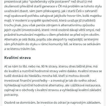
prezentovat jako "společensky výše postavení" než druzí (z mé
zkušenosti převážně starší generace v ČR má problém se tohoto stylu
uvažování zbavit, sám jsem překvapený, jak i starší Češi v zahraničí
mají opakovaně potřebu zahajovat jakýkoliv hovor tím, kolik majetku
mají). V moderní a vyspělé společnosti, která uvažuje již (naštěstí)
trochu jinak, jsou však peníze zdrojem k alternativnímu způsobu
jejich využití (investování), které i mně osobně dávají větší smysl, než
prázdné kumulování majetku s cílem předvést se před svým okolím.
Alternativ je celá škála, popíšu zde alespoň ty nejčastější, se kterými
sám přicházím do styku v rámci komunity lidí, se kterou se setkávám
a se kterou trávím čas.
Kvalitní strava
Ať se nám to líbí, nebo ne, 90 % stravy, kterou dnes běžně jíme, má
do kvalitní a nutričně hodnotné stravy velmi daleko. Kvalitní strava se
tudíž dostává do hledáčku mnoha lidí, kteří si mohou dovolit
investovat finanční prostředky – a investují je tak do svého zdraví.
Vyhledávají nutričně hodnotné alternativy, ale i zážitkové restaurace,
zajímají se o obchody s kvalitní stravou a vyhledávají kvalitní základní
potraviny.
Osobně se domnívám, že investice do zdraví je naprostým základem,