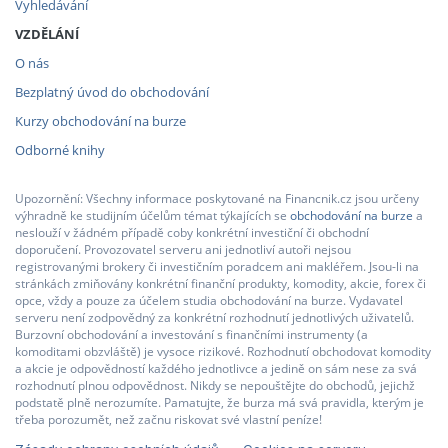
Vyhledávání
VZDĚLÁNÍ
O nás
Bezplatný úvod do obchodování
Kurzy obchodování na burze
Odborné knihy
Upozornění: Všechny informace poskytované na Financnik.cz jsou určeny
výhradně ke studijním účelům témat týkajících se
obchodování na burze
a
neslouží v žádném případě coby konkrétní investiční či obchodní
doporučení. Provozovatel serveru ani jednotliví autoři nejsou
registrovanými brokery či investičním poradcem ani makléřem. Jsou-li na
stránkách zmiňovány konkrétní finanční produkty, komodity, akcie, forex či
opce, vždy a pouze za účelem studia obchodování na burze. Vydavatel
serveru není zodpovědný za konkrétní rozhodnutí jednotlivých uživatelů.
Burzovní obchodování a investování s finančními instrumenty (a
komoditami obzvláště) je vysoce rizikové. Rozhodnutí obchodovat komodity
a akcie je odpovědností každého jednotlivce a jedině on sám nese za svá
rozhodnutí plnou odpovědnost. Nikdy se nepouštějte do obchodů, jejichž
podstatě plně nerozumíte. Pamatujte, že burza má svá pravidla, kterým je
třeba porozumět, než začnu riskovat své vlastní peníze!