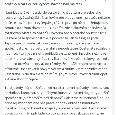
prožitky a zážitky jsou vysoce stavěné nad majetek.
Například právě investici do cestování chápu sám pro sebe jako
jednu z nejzásadnějších. Nemluvím zde o dovolené – protože některé
naše cestování je tak vyčerpávající, že teprve po něm potřebujeme s
ženou skutečnou dovolenou. Hovořím zde o aktivním poznávání a
rozšiřování vlastních obzorů. Hovořím zde o potřebě opustit "ulitu",
ve které naše společnost žije, a podívat se, jak to funguje jinde.
Teprve pak poznáte, jak jsou (pseudo)problémy, kterými naše
společnost žije, naprosto banální a nepodstatné. Dostanete rozhled a
nadhled, který je z mnoha pohledů výrazně lepší investicí než nové
auto (které se vám stejně za chvilku omrzí). A opět – takový rozhled a
nadhled otevírá obzory až do té míry, že dokážete sami sebe více a
efektivněji inspirovat k novým věcem a činům, které nezřídka mohou
vést třeba i k dalším extra příjmům. Jinými slovy, investici tudíž opět
aktivně zhodnocujete.
Toto je tedy můj dnešní pohled na alternativní způsoby investic. Jsou
nezřídka v kontrastu se zaběhlými, konzervativními dogmaty dnešní
společnosti (a především našich rodičů), ale z mé zkušenosti fungují a
přinášejí mnohem více než právě ono tak oblíbené kumulování
majetku. Lidé, co kumulují majetky a pořád o tom musí tlachat, mě
opravdu k smrti nudí. Lidé, co dokáží inspirovat skrze své činy, ne