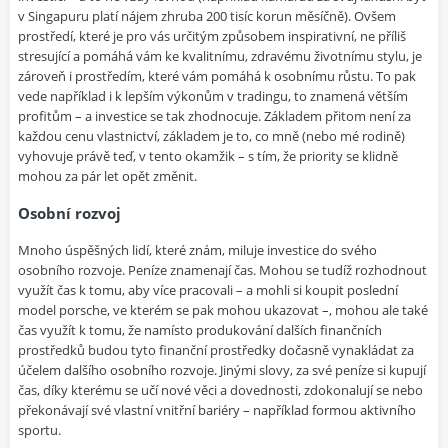
v Singapuru platí nájem zhruba 200 tisíc korun měsíčně). Ovšem
prostředí, které je pro vás určitým způsobem inspirativní, ne příliš
stresující a pomáhá vám ke kvalitnímu, zdravému životnímu stylu, je
zároveň i prostředím, které vám pomáhá k osobnímu růstu. To pak
vede například i k lepším výkonům v tradingu, to znamená větším
profitům – a investice se tak zhodnocuje. Základem přitom není za
každou cenu vlastnictví, základem je to, co mně (nebo mé rodině)
vyhovuje právě teď, v tento okamžik – s tím, že priority se klidně
mohou za pár let opět změnit.
Osobní rozvoj
Mnoho úspěšných lidí, které znám, miluje investice do svého
osobního rozvoje. Peníze znamenají čas. Mohou se tudíž rozhodnout
využít čas k tomu, aby více pracovali – a mohli si koupit poslední
model porsche, ve kterém se pak mohou ukazovat –, mohou ale také
čas využít k tomu, že namísto produkování dalších finančních
prostředků budou tyto finanční prostředky dočasně vynakládat za
účelem dalšího osobního rozvoje. Jinými slovy, za své peníze si kupují
čas, díky kterému se učí nové věci a dovednosti, zdokonalují se nebo
překonávají své vlastní vnitřní bariéry – například formou aktivního
sportu.