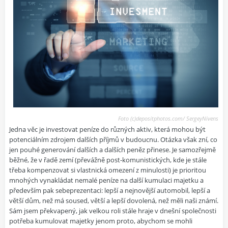
Foto (c)depositphotos.com/ SergeyNivens
Jedna věc je investovat peníze do různých aktiv, která mohou být
potenciálním zdrojem dalších příjmů v budoucnu. Otázka však zní, co
jen pouhé generování dalších a dalších peněz přinese. Je samozřejmě
běžné, že v řadě zemí (převážně post-komunistických, kde je stále
třeba kompenzovat si vlastnická omezení z minulosti) je prioritou
mnohých vynakládat nemalé peníze na další kumulaci majetku a
především pak sebeprezentaci: lepší a nejnovější automobil, lepší a
větší dům, než má soused, větší a lepší dovolená, než měli naši známí.
Sám jsem překvapený, jak velkou roli stále hraje v dnešní společnosti
potřeba kumulovat majetky jenom proto, abychom se mohli