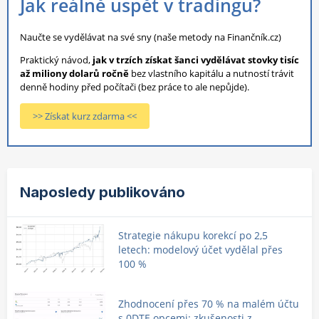
Jak reálně uspět v tradingu?
Naučte se vydělávat na své sny (naše metody na Finančník.cz)
Praktický návod,
jak v trzích získat šanci vydělávat stovky tisíc
až miliony dolarů ročně
bez vlastního kapitálu a nutností trávit
denně hodiny před počítači (bez práce to ale nepůjde).
>> Získat kurz zdarma <<
Naposledy publikováno
Strategie nákupu korekcí po 2,5
letech: modelový účet vydělal přes
100 %
Zhodnocení přes 70 % na malém účtu
s 0DTE opcemi: zkušenosti z