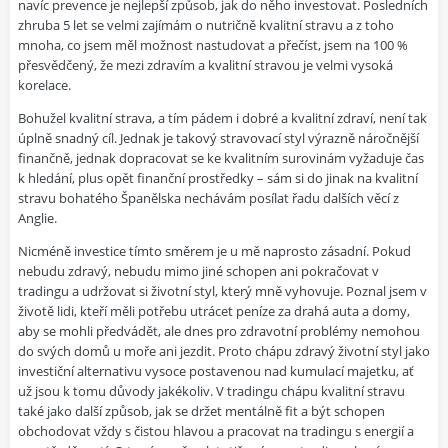
navíc prevence je nejlepší způsob, jak do něho investovat. Posledních
zhruba 5 let se velmi zajímám o nutričně kvalitní stravu a z toho
mnoha, co jsem měl možnost nastudovat a přečíst, jsem na 100 %
přesvědčený, že mezi zdravím a kvalitní stravou je velmi vysoká
korelace.
Bohužel kvalitní strava, a tím pádem i dobré a kvalitní zdraví, není tak
úplně snadný cíl. Jednak je takový stravovací styl výrazně náročnější
finančně, jednak dopracovat se ke kvalitním surovinám vyžaduje čas
k hledání, plus opět finanční prostředky – sám si do jinak na kvalitní
stravu bohatého Španělska nechávám posílat řadu dalších věcí z
Anglie.
Nicméně investice tímto směrem je u mě naprosto zásadní. Pokud
nebudu zdravý, nebudu mimo jiné schopen ani pokračovat v
tradingu a udržovat si životní styl, který mně vyhovuje. Poznal jsem v
životě lidi, kteří měli potřebu utrácet peníze za drahá auta a domy,
aby se mohli předvádět, ale dnes pro zdravotní problémy nemohou
do svých domů u moře ani jezdit. Proto chápu zdravý životní styl jako
investiční alternativu vysoce postavenou nad kumulací majetku, ať
už jsou k tomu důvody jakékoliv. V tradingu chápu kvalitní stravu
také jako další způsob, jak se držet mentálně fit a být schopen
obchodovat vždy s čistou hlavou a pracovat na tradingu s energií a