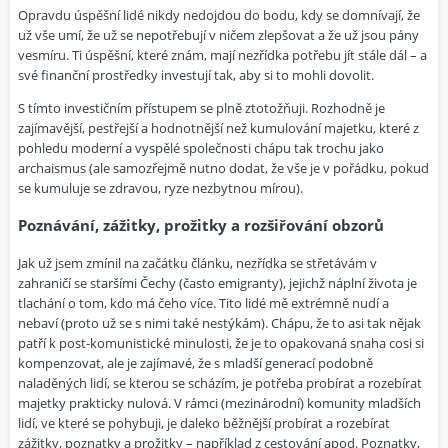
Opravdu úspěšní lidé nikdy nedojdou do bodu, kdy se domnívají, že
už vše umí, že už se nepotřebují v ničem zlepšovat a že už jsou pány
vesmíru. Ti úspěšní, které znám, mají nezřídka potřebu jít stále dál – a
své finanční prostředky investují tak, aby si to mohli dovolit.
S tímto investičním přístupem se plně ztotožňuji. Rozhodně je
zajímavější, pestřejší a hodnotnější než kumulování majetku, které z
pohledu moderní a vyspělé společnosti chápu tak trochu jako
archaismus (ale samozřejmě nutno dodat, že vše je v pořádku, pokud
se kumuluje se zdravou, ryze nezbytnou mírou).
Poznávání, zážitky, prožitky a rozšiřování obzorů
Jak už jsem zmínil na začátku článku, nezřídka se střetávám v
zahraničí se staršími Čechy (často emigranty), jejichž náplní života je
tlachání o tom, kdo má čeho více. Tito lidé mě extrémně nudí a
nebaví (proto už se s nimi také nestýkám). Chápu, že to asi tak nějak
patří k post-komunistické minulosti, že je to opakovaná snaha cosi si
kompenzovat, ale je zajímavé, že s mladší generací podobně
naladěných lidí, se kterou se scházím, je potřeba probírat a rozebírat
majetky prakticky nulová. V rámci (mezinárodní) komunity mladších
lidí, ve které se pohybuji, je daleko běžnější probírat a rozebírat
zážitky, poznatky a prožitky – například z cestování apod. Poznatky,