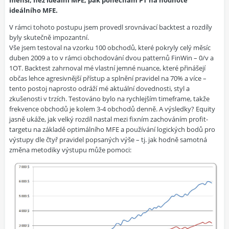
menší, než ideální MFE, pak ponechám PT na hodnotě
ideálního MFE.
V rámci tohoto postupu jsem provedl srovnávací backtest a rozdíly
byly skutečně impozantní.
Vše jsem testoval na vzorku 100 obchodů, které pokryly celý měsíc
duben 2009 a to v rámci obchodování dvou patternů FinWin – 0/v a
1OT. Backtest zahrnoval mé vlastní jemné nuance, které přinášejí
občas lehce agresivnější přístup a splnění pravidel na 70% a více –
tento postoj naprosto odráží mé aktuální dovednosti, styl a
zkušenosti v trzích. Testováno bylo na rychlejším timeframe, takže
frekvence obchodů je kolem 3-4 obchodů denně. A výsledky? Equity
jasně ukáže, jak velký rozdíl nastal mezi fixním zachováním profit-
targetu na základě optimálního MFE a používání logických bodů pro
výstupy dle čtyř pravidel popsaných výše – tj. jak hodně samotná
změna metodiky výstupu může pomoci: