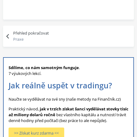
Přehled pokračovat
Praxe
Sdílíme, co nám samotným funguje
.
7 výukových lekcí.
Jak reálně uspět v tradingu?
Naučte se vydělávat na své sny (naše metody na Finančník.cz)
Praktický návod,
jak v trzích získat šanci vydělávat stovky tisíc
až miliony dolarů ročně
bez vlastního kapitálu a nutností trávit
denně hodiny před počítači (bez práce to ale nepůjde).
>> Získat kurz zdarma <<