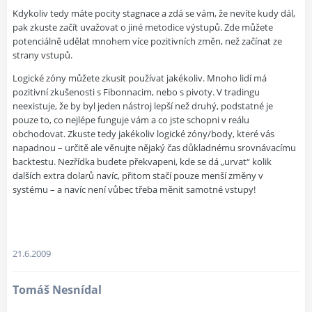
Kdykoliv tedy máte pocity stagnace a zdá se vám, že nevíte kudy dál,
pak zkuste začít uvažovat o jiné metodice výstupů. Zde můžete
potenciálně udělat mnohem více pozitivních změn, než začínat ze
strany vstupů.
Logické zóny můžete zkusit používat jakékoliv. Mnoho lidí má
pozitivní zkušenosti s
Fibonnacim
, nebo s
pivoty
. V tradingu
neexistuje, že by byl jeden nástroj lepší než druhý, podstatné je
pouze to, co nejlépe funguje vám a co jste schopni v reálu
obchodovat. Zkuste tedy jakékoliv logické zóny/body, které vás
napadnou – určitě ale věnujte nějaký čas důkladnému srovnávacímu
backtestu. Nezřídka budete překvapeni, kde se dá „urvat“ kolik
dalších extra dolarů navíc, přitom stačí pouze menší změny v
systému – a navíc není vůbec třeba měnit samotné vstupy!
21.6.2009
Tomáš Nesnídal