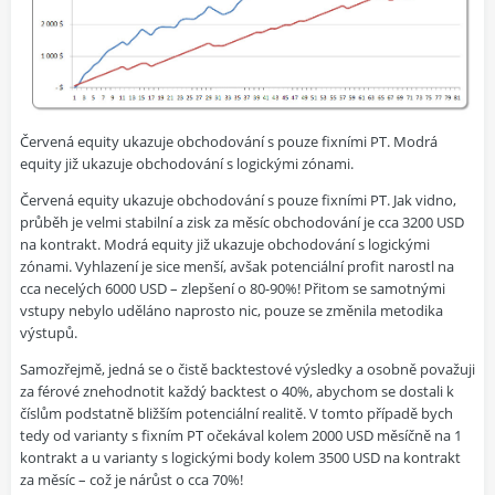
Červená equity ukazuje obchodování s pouze fixními PT. Modrá
equity již ukazuje obchodování s logickými zónami.
Červená equity ukazuje obchodování s pouze fixními PT. Jak vidno,
průběh je velmi stabilní a zisk za měsíc obchodování je cca 3200 USD
na kontrakt. Modrá equity již ukazuje obchodování s logickými
zónami. Vyhlazení je sice menší, avšak potenciální profit narostl na
cca necelých 6000 USD – zlepšení o 80-90%! Přitom se samotnými
vstupy nebylo uděláno naprosto nic, pouze se změnila metodika
výstupů.
Samozřejmě, jedná se o čistě backtestové výsledky a osobně považuji
za férové znehodnotit každý backtest o 40%, abychom se dostali k
číslům podstatně bližším potenciální realitě. V tomto případě bych
tedy od varianty s fixním PT očekával kolem 2000 USD měsíčně na 1
kontrakt a u varianty s logickými body kolem 3500 USD na kontrakt
za měsíc – což je nárůst o cca 70%!