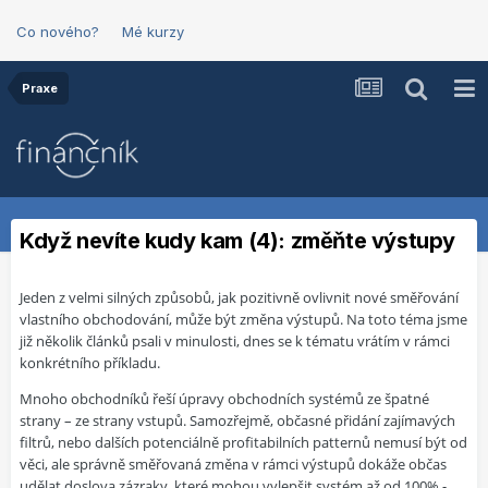
Co nového?
Mé kurzy
Praxe
Když nevíte kudy kam (4): změňte výstupy
Jeden z velmi silných způsobů, jak pozitivně ovlivnit nové směřování
vlastního obchodování, může být změna výstupů. Na toto téma jsme
již několik článků psali v minulosti, dnes se k tématu vrátím v rámci
konkrétního příkladu.
Mnoho obchodníků řeší úpravy obchodních systémů ze špatné
strany – ze strany vstupů. Samozřejmě, občasné přidání zajímavých
filtrů, nebo dalších potenciálně profitabilních patternů nemusí být od
věci, ale správně směřovaná změna v rámci výstupů dokáže občas
udělat doslova zázraky, které mohou vylepšit systém až od 100% -