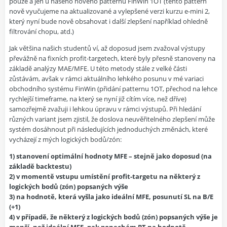
pouze a jen u našeho nového patternu FinWin 1OT (tento pattern
nově vyučujeme na aktualizované a
vylepšené verzi
kurzu e-mini 2,
který nyní bude nově obsahovat i další zlepšení například ohledně
filtrování
chopu
, atd.)
Jak většina našich studentů ví, až doposud jsem zvažoval výstupy
převážně na fixních profit-targetech, které byly přesně stanoveny na
základě analýzy
MAE/MFE
. U této metody stále z velké části
zůstávám, avšak v rámci aktuálního lehkého posunu v mé variaci
obchodního systému FinWin (přidání patternu 1OT, přechod na lehce
rychlejší timeframe, na který se nyní již cítím více, než dříve)
samozřejmě zvažuji i lehkou úpravu v rámci výstupů. Při hledání
různých variant jsem zjistil, že doslova neuvěřitelného zlepšení může
systém dosáhnout při následujících jednoduchých změnách, které
vycházejí z mých logických bodů/zón:
1) stanovení optimální hodnoty MFE – stejně jako doposud (na
základě backtestu)
2) v momentě vstupu umístění profit-targetu na některý z
logických bodů (zón) popsaných výše
3) na hodnotě, která vyšla jako ideální MFE, posunutí SL na B/E
(+1)
4) v případě, že některý z logických bodů (zón) popsaných výše je