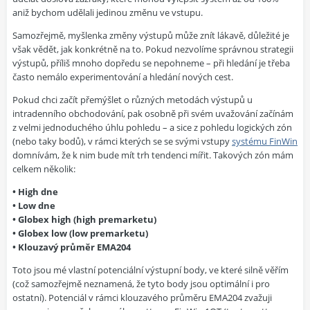
aniž bychom udělali jedinou změnu ve vstupu.
Samozřejmě, myšlenka změny výstupů může znít lákavě, důležité je
však vědět, jak konkrétně na to. Pokud nezvolíme správnou strategii
výstupů, příliš mnoho dopředu se nepohneme – při hledání je třeba
často nemálo experimentování a hledání nových cest.
Pokud chci začít přemýšlet o různých metodách výstupů u
intradenního obchodování
, pak osobně při svém uvažování začínám
z velmi jednoduchého úhlu pohledu – a sice z pohledu logických zón
(nebo taky bodů), v rámci kterých se se svými vstupy
systému FinWin
domnívám, že k nim bude mít trh tendenci mířit. Takových zón mám
celkem několik:
• High dne
• Low dne
• Globex high (high premarketu)
• Globex low (low premarketu)
• Klouzavý průměr EMA204
Toto jsou mé vlastní potenciální výstupní body, ve které silně věřím
(což samozřejmě neznamená, že tyto body jsou optimální i pro
ostatní). Potenciál v rámci klouzavého průměru EMA204 zvažuji