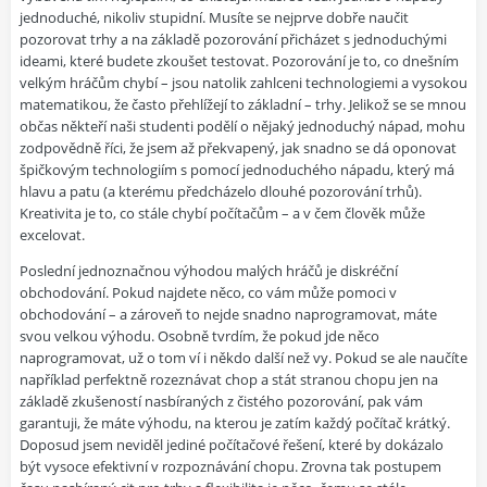
jednoduché, nikoliv stupidní. Musíte se nejprve dobře naučit
pozorovat trhy a na základě pozorování přicházet s jednoduchými
ideami, které budete zkoušet testovat. Pozorování je to, co dnešním
velkým hráčům chybí – jsou natolik zahlceni technologiemi a vysokou
matematikou, že často přehlížejí to základní – trhy. Jelikož se se mnou
občas někteří naši studenti podělí o nějaký jednoduchý nápad, mohu
zodpovědně říci, že jsem až překvapený, jak snadno se dá oponovat
špičkovým technologiím s pomocí jednoduchého nápadu, který má
hlavu a patu (a kterému předcházelo dlouhé pozorování trhů).
Kreativita je to, co stále chybí počítačům – a v čem člověk může
excelovat.
Poslední jednoznačnou výhodou malých hráčů je diskréční
obchodování. Pokud najdete něco, co vám může pomoci v
obchodování – a zároveň to nejde snadno naprogramovat, máte
svou velkou výhodu. Osobně tvrdím, že pokud jde něco
naprogramovat, už o tom ví i někdo další než vy. Pokud se ale naučíte
například perfektně rozeznávat chop a stát stranou chopu jen na
základě zkušeností nasbíraných z čistého pozorování, pak vám
garantuji, že máte výhodu, na kterou je zatím každý počítač krátký.
Doposud jsem neviděl jediné počítačové řešení, které by dokázalo
být vysoce efektivní v rozpoznávání chopu. Zrovna tak postupem