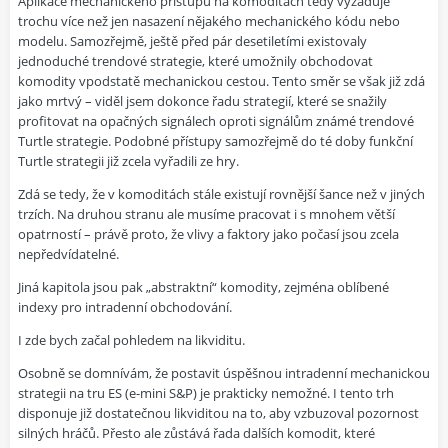
Aplikace mechanického přístupu na komoditách tedy vyžaduje
trochu více než jen nasazení nějakého mechanického kódu nebo
modelu. Samozřejmě, ještě před pár desetiletími existovaly
jednoduché trendové strategie, které umožnily obchodovat
komodity vpodstatě mechanickou cestou. Tento směr se však již zdá
jako mrtvý – viděl jsem dokonce řadu strategií, které se snažily
profitovat na opačných signálech oproti signálům známé trendové
Turtle strategie. Podobné přístupy samozřejmě do té doby funkční
Turtle strategii již zcela vyřadili ze hry.
Zdá se tedy, že v komoditách stále existují rovnější šance než v jiných
trzích. Na druhou stranu ale musíme pracovat i s mnohem větší
opatrností – právě proto, že vlivy a faktory jako počasí jsou zcela
nepředvídatelné.
Jiná kapitola jsou pak „abstraktní“ komodity, zejména oblíbené
indexy pro intradenní obchodování.
I zde bych začal pohledem na likviditu.
Osobně se domnívám, že postavit úspěšnou intradenní mechanickou
strategii na tru ES (e-mini S&P) je prakticky nemožné. I tento trh
disponuje již dostatečnou likviditou na to, aby vzbuzoval pozornost
silných hráčů. Přesto ale zůstává řada dalších komodit, které