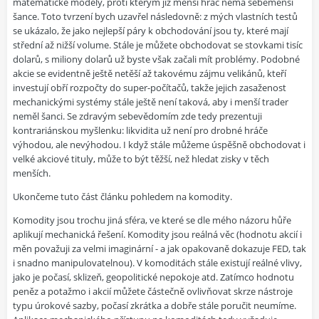
matematické modely, proti kterým již menší hráč nemá sebemenší
šance. Toto tvrzení bych uzavřel následovně: z mých vlastních testů
se ukázalo, že jako nejlepší páry k obchodování jsou ty, které mají
střední až nižší volume. Stále je můžete obchodovat se stovkami tisíc
dolarů, s miliony dolarů už byste však začali mít problémy. Podobné
akcie se evidentně ještě netěší až takovému zájmu velikánů, kteří
investují obří rozpočty do super-počítačů, takže jejich zasaženost
mechanickými systémy stále ještě není taková, aby i menší trader
neměl šanci. Se zdravým sebevědomím zde tedy prezentuji
kontrariánskou myšlenku: likvidita už není pro drobné hráče
výhodou, ale nevýhodou. I když stále můžeme úspěšně obchodovat i
velké akciové tituly, může to být těžší, než hledat zisky v těch
menších.
Ukončeme tuto část článku pohledem na komodity.
Komodity jsou trochu jiná sféra, ve které se dle mého názoru hůře
aplikují mechanická řešení. Komodity jsou reálná věc (hodnotu akcií i
měn považuji za velmi imaginární - a jak opakovaně dokazuje FED, tak
i snadno manipulovatelnou). V komoditách stále existují reálné vlivy,
jako je počasí, sklizeň, geopolitické nepokoje atd. Zatímco hodnotu
peněz a potažmo i akcií můžete částečně ovlivňovat skrze nástroje
typu úrokové sazby, počasí zkrátka a dobře stále poručit neumíme.