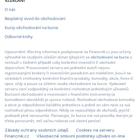
VZDĚLÁNÍ
O nás
Bezplatný úvod do obchodování
Kurzy obchodování na burze
Odborné knihy
Upozornění: Všechny informace poskytované na Financnik.cz jsou určeny
výhradně ke studijním účelům témat týkajících se
obchodování na burze
a
neslouží v žádném případě coby konkrétní investiční či obchodní
doporučení. Provozovatel serveru ani jednotliví autoři nejsou
registrovanými brokery či investičním poradcem ani makléřem. Jsou-li na
stránkách zmiňovány konkrétní finanční produkty, komodity, akcie, forex či
opce, vždy a pouze za účelem studia obchodování na burze. Vydavatel
serveru není zodpovědný za konkrétní rozhodnutí jednotlivých uživatelů.
Burzovní obchodování a investování s finančními instrumenty (a
komoditami obzvláště) je vysoce rizikové. Rozhodnutí obchodovat komodity
a akcie je odpovědností každého jednotlivce a jedině on sám nese za svá
rozhodnutí plnou odpovědnost. Nikdy se nepouštějte do obchodů, jejichž
podstatě plně nerozumíte. Pamatujte, že burza má svá pravidla, kterým je
třeba porozumět, než začnu riskovat své vlastní peníze!
Zásady ochrany osobních údajů
Cookies na serveru
Financnik.cz
Všeobecné smluvní podmínky užívání on-line