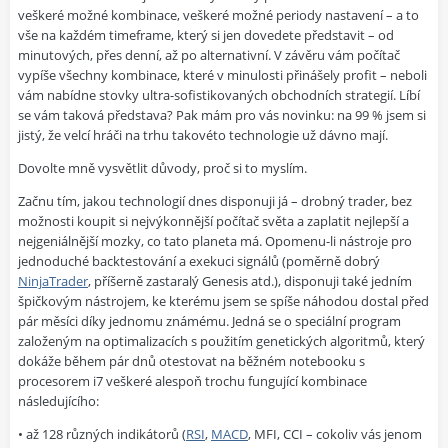
veškeré možné kombinace, veškeré možné periody nastavení – a to
vše na každém timeframe, který si jen dovedete představit – od
minutových, přes denní, až po alternativní. V závěru vám počítač
vypíše všechny kombinace, které v minulosti přinášely profit – neboli
vám nabídne stovky ultra-sofistikovaných obchodních strategií. Líbí
se vám taková představa? Pak mám pro vás novinku: na 99 % jsem si
jistý, že velcí hráči na trhu takovéto technologie už dávno mají.
Dovolte mně vysvětlit důvody, proč si to myslím.
Začnu tím, jakou technologií dnes disponuji já – drobný trader, bez
možnosti koupit si nejvýkonnější počítač světa a zaplatit nejlepší a
nejgeniálnější mozky, co tato planeta má. Opomenu-li nástroje pro
jednoduché backtestování a exekuci signálů (poměrně dobrý
NinjaTrader
, příšerně zastaralý Genesis atd.), disponuji také jedním
špičkovým nástrojem, ke kterému jsem se spíše náhodou dostal před
pár měsíci díky jednomu známému. Jedná se o speciální program
založeným na optimalizacích s použitím genetických algoritmů, který
dokáže během pár dnů otestovat na běžném notebooku s
procesorem i7 veškeré alespoň trochu fungující kombinace
následujícího:
• až 128 různých indikátorů (
RSI
,
MACD
, MFI, CCI – cokoliv vás jenom