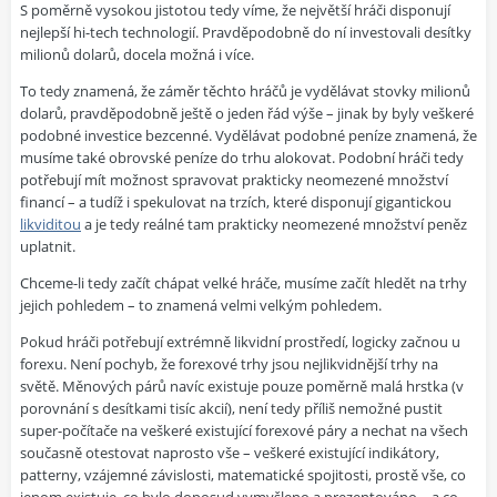
S poměrně vysokou jistotou tedy víme, že největší hráči disponují
nejlepší hi-tech technologií. Pravděpodobně do ní investovali desítky
milionů dolarů, docela možná i více.
To tedy znamená, že záměr těchto hráčů je vydělávat stovky milionů
dolarů, pravděpodobně ještě o jeden řád výše – jinak by byly veškeré
podobné investice bezcenné. Vydělávat podobné peníze znamená, že
musíme také obrovské peníze do trhu alokovat. Podobní hráči tedy
potřebují mít možnost spravovat prakticky neomezené množství
financí – a tudíž i spekulovat na trzích, které disponují gigantickou
likviditou
a je tedy reálné tam prakticky neomezené množství peněz
uplatnit.
Chceme-li tedy začít chápat velké hráče, musíme začít hledět na trhy
jejich pohledem – to znamená velmi velkým pohledem.
Pokud hráči potřebují extrémně likvidní prostředí, logicky začnou u
forexu. Není pochyb, že forexové trhy jsou nejlikvidnější trhy na
světě. Měnových párů navíc existuje pouze poměrně malá hrstka (v
porovnání s desítkami tisíc akcií), není tedy příliš nemožné pustit
super-počítače na veškeré existující forexové páry a nechat na všech
současně otestovat naprosto vše – veškeré existující indikátory,
patterny, vzájemné závislosti, matematické spojitosti, prostě vše, co