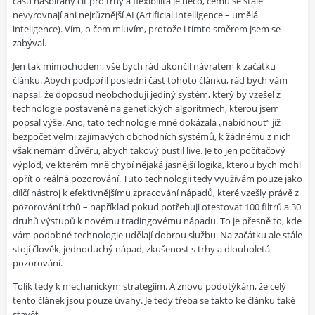
času nasbíraný cit pro trhy a flexibilita je něco, čemu se stále
nevyrovnají ani nejrůznější AI (Artificial Intelligence – umělá
inteligence). Vím, o čem mluvím, protože i tímto směrem jsem se
zabýval.
Jen tak mimochodem, vše bych rád ukončil návratem k začátku
článku. Abych podpořil poslední část tohoto článku, rád bych vám
napsal, že doposud neobchoduji jediný systém, který by vzešel z
technologie postavené na genetických algoritmech, kterou jsem
popsal výše. Ano, tato technologie mně dokázala „nabídnout“ již
bezpočet velmi zajímavých obchodních systémů, k žádnému z nich
však nemám důvěru, abych takový pustil live. Je to jen počítačový
výplod, ve kterém mně chybí nějaká jasnější logika, kterou bych mohl
opřít o reálná pozorování. Tuto technologii tedy využívám pouze jako
dílčí nástroj k efektivnějšímu zpracování nápadů, které vzešly právě z
pozorování trhů – například pokud potřebuji otestovat 100 filtrů a 30
druhů výstupů k novému tradingovému nápadu. To je přesně to, kde
vám podobné technologie udělají dobrou službu. Na začátku ale stále
stojí člověk, jednoduchý nápad, zkušenost s trhy a dlouholetá
pozorování.
Tolik tedy k mechanickým strategiím. A znovu podotýkám, že celý
tento článek jsou pouze úvahy. Je tedy třeba se takto ke článku také
stavět.