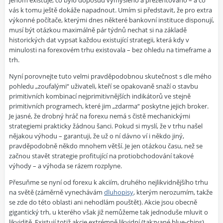
jenom existuje, co bylo doposud vymyšleno a prezentováno – a co
vás k tomu ještě dokáže napadnout. Umím si představit, že pro extra
výkonné počítače, kterými dnes některé bankovní instituce disponují,
musí být otázkou maximálně pár týdnů nechat si na základě
historických dat vypsat každou existující strategii, která kdy v
minulosti na forexovém trhu existovala – bez ohledu na timeframe a
trh.
Nyní porovnejte tuto velmi pravděpodobnou skutečnost s dle mého
pohledu „zoufalými“ uživateli, kteří se opakovaně snaží o stavbu
primitivních kombinací nejprimitivnějších indikátorů ve stejně
primitivních programech, které jim „zdarma“ poskytne jejich broker.
Je jasné, že drobný hráč na forexu nemá s čistě mechanickými
strategiemi prakticky žádnou šanci. Pokud si myslí, že v trhu našel
nějakou výhodu – garantuji, že už o ní dávno ví i někdo jiný,
pravděpodobně někdo mnohem větší. Je jen otázkou času, než se
začnou stavět strategie profitující na protiobchodování takové
výhody – a výhoda se rázem rozplyne.
Přesuňme se nyní od forexu k akciím, druhého nejlikvidnějšího trhu
na světě (záměrně vynechávám
dluhopisy
, kterým nerozumím, takže
se zde do této oblasti ani nehodlám pouštět). Akcie jsou obecně
gigantický trh, u kterého však již nemůžeme tak jednoduše mluvit o
likviditě. Existují totiž akcie extrémně likvidní (takzvané blue-chips),