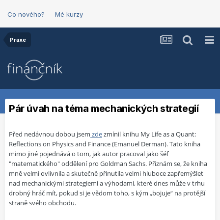
Co nového?
Mé kurzy
Praxe
Pár úvah na téma mechanických strategií
Před nedávnou dobou jsem
zde
zmínil knihu My Life as a Quant:
Reflections on Physics and Finance (Emanuel Derman). Tato kniha
mimo jiné pojednává o tom, jak autor pracoval jako šéf
"matematického" oddělení pro Goldman Sachs. Přiznám se, že kniha
mně velmi ovlivnila a skutečně přinutila velmi hluboce zapřemýšlet
nad mechanickými strategiemi a výhodami, které dnes může v trhu
drobný hráč mít, pokud si je vědom toho, s kým „bojuje“ na protější
straně svého obchodu.