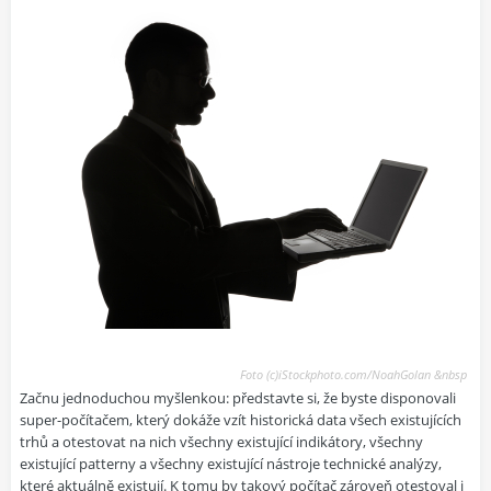
Foto (c)iStockphoto.com/NoahGolan &nbsp
Začnu jednoduchou myšlenkou: představte si, že byste disponovali
super-počítačem, který dokáže vzít historická data všech existujících
trhů a otestovat na nich všechny existující indikátory, všechny
existující patterny a všechny existující nástroje technické analýzy,
které aktuálně existují. K tomu by takový počítač zároveň otestoval i