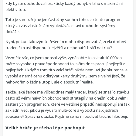
kdy byste obchodovali prakticky každý pohyb v trhu s maximální
efektivitou.
Toto je samozřejmě jen částečný souhrn toho, co tento program,
který za vás vlastně sám vyhledává a staví obchodní systémy,
dokáže.
Nyní, pokud takovýmto řešením mohu disponovat já, zcela drobný
trader, čím asi disponují největší a nejbohatší hráči na trhu?
Vezměte vše, co jsem popsal výše, vynásobte to asi tak 10 000x a
máte s vysokou pravděpodobností to, s čím dnes pracují nejlepší z
nejlepších. I když o tom tito velcí hráči nikde nemluví (konkurence je
vysoká a nemá cenu odkrývat karty druhým), jsem si velmi jistý, že
nehovořím o žádné utopii, ale o absolutní realitě.
Takže, jaké šance má vůbec dnes malý trader, který se snaží o stavbu
často až velmi naivních obchodních strategií v na dnešní dobu velmi
zastaralých programech, které ve většině případů nedisponují ani tak
základní věcí, jakou je využití multi-core a výpočtu na X jádrech
současně? Správná otázka. Pojďme se na ni podívat trochu hlouběji.
Velké hráče je třeba lépe pochopit