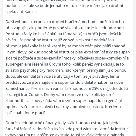
budou, ale stále se bude jednat o míru, u které máme jako drobní
spekulanti šance.
Další výhoda, kterou jako drobní hráči máme, bude možná trochu
překvapující, ale poměrně pevně si za ní stojím: je to jednoduchost.
Po studiu řady knih a článků na téma velkých hráčů jsem došel k
závěru, že podobné instituce již ve své „velikosti“ nedokážou
přijmout jakékoliv řešení, které by se mohlo zdát jako příliš snadné.
Jinými slovy, pokud podobné instituce platí extrémní částky za super-
složité počítače a super-geniální mozky, očekávají super-komplexní a
super-geniální řešení na úrovni toho, kolik peněz vynakládají. Je to
zvláštní psychologický fenomén, nad kterým přemýšlím již dlouhou
dobu, ale čím dál tím více se utvrzuji v tom, že je pravdivý. Jen si
představte, že jste majitelem super-fondu a děláte nábor na nové
zaměstnance. První z nich vám slíbí zhodnocení 25% s nejjednodušší
strategií IronCondor. Druhý vám řekne, že neví, kolik by uměl
zhodnotit – ale povykládá vám o svém super-nápadu na geniální
optimalizační proces hledící na trhy z pohledu clusterů. Kterému
spíše nabídnete práci?
Dobré a jednoduché nápady tedy stále budou cestou, jak hledat
funkční řešení i v dnešních trzích, kde proti vám stojí armáda institucí
vybavena tím nejlepším, co existuje. Musí se však jednat o nápady