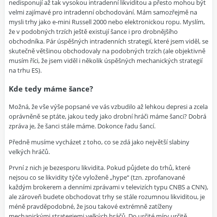
nedisponují až tak vysokou intradenní likviditou a přesto mohou být
velmi zajímavé pro intradenní obchodování. Mám samozřejmě na
mysli trhy jako e-mini Russell 2000 nebo elektronickou ropu. Myslím,
že v podobných trzích ještě existují šance i pro drobnějšího
obchodníka. Pár úspěšných intradenních strategií, které jsem viděl, se
skutečně většinou obchodovaly na podobných trzích (ale objektivně
musím říci, že jsem viděl i několik úspěšných mechanických strategií
na trhu ES).
Kde tedy máme šance?
Možná, že vše výše popsané ve vás vzbudilo až lehkou depresi a zcela
oprávněně se ptáte, jakou tedy jako drobní hráči máme šanci? Dobrá
zpráva je, že šanci stále máme. Dokonce řadu šancí.
Předně musíme vycházet z toho, co se zdá jako největší slabiny
velkých hráčů.
První z nich je bezesporu likvidita. Pokud půjdete do trhů, které
nejsou co se likvidity týče vyloženě „hype“ (tzn. zprofanované
každým brokerem a denními zprávami v televizích typu CNBS a CNN),
ale zároveň budete obchodovat trhy se stále rozumnou likviditou, je
méně pravděpodobné, že jsou takové extrémně zatíženy
mechanickými strategiemi velkých hráčů. Do určité míry určitě