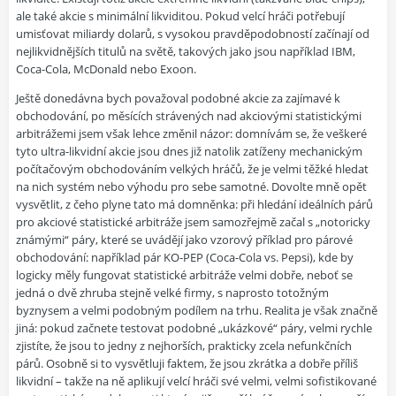
ale také akcie s minimální likviditou. Pokud velcí hráči potřebují
umisťovat miliardy dolarů, s vysokou pravděpodobností začínají od
nejlikvidnějších titulů na světě, takových jako jsou například IBM,
Coca-Cola, McDonald nebo Exoon.
Ještě donedávna bych považoval podobné akcie za zajímavé k
obchodování, po měsících strávených nad akciovými statistickými
arbitrážemi jsem však lehce změnil názor: domnívám se, že veškeré
tyto ultra-likvidní akcie jsou dnes již natolik zatíženy mechanickým
počítačovým obchodováním velkých hráčů, že je velmi těžké hledat
na nich systém nebo výhodu pro sebe samotné. Dovolte mně opět
vysvětlit, z čeho plyne tato má domněnka: při hledání ideálních párů
pro akciové statistické arbitráže jsem samozřejmě začal s „notoricky
známými“ páry, které se uvádějí jako vzorový příklad pro párové
obchodování: například pár KO-PEP (Coca-Cola vs. Pepsi), kde by
logicky měly fungovat statistické arbitráže velmi dobře, neboť se
jedná o dvě zhruba stejně velké firmy, s naprosto totožným
byznysem a velmi podobným podílem na trhu. Realita je však značně
jiná: pokud začnete testovat podobné „ukázkové“ páry, velmi rychle
zjistíte, že jsou to jedny z nejhorších, prakticky zcela nefunkčních
párů. Osobně si to vysvětluji faktem, že jsou zkrátka a dobře příliš
likvidní – takže na ně aplikují velcí hráči své velmi, velmi sofistikované