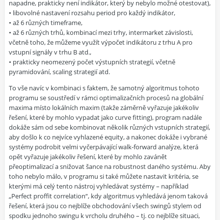
napadne, prakticky není indikátor, který by nebylo možné otestovat),
• libovolné nastavení rozsahu period pro každý indikátor,
• až 6 různých timeframe,
• až 6 různých trhů, kombinací mezi trhy, intermarket závislosti,
včetně toho, že můžeme využít výpočet indikátoru z trhu A pro
vstupní signály v trhu B atd.,
• prakticky neomezený počet výstupních strategií, včetně
pyramidování, scaling strategií atd.
To vše navíc v kombinaci s faktem, že samotný algoritmus tohoto
programu se soustředí v rámci optimalizačních procesů na globální
maxima místo lokálních maxim (takže záměrně vyřazuje jakékoliv
řešení, které by mohlo vypadat jako curve fitting), program nadále
dokáže sám od sebe kombinovat několik různých vstupních strategií,
aby došlo k co nejvíce vyhlazené equity, a nakonec dokáže i vybrané
systémy podrobit velmi vyčerpávající walk-forward analýze, která
opět vyřazuje jakékoliv řešení, které by mohlo zavánět
přeoptimalizací a snižovat šance na robustnost daného systému. Aby
toho nebylo málo, v programu si také můžete nastavit kritéria, se
kterými má celý tento nástroj vyhledávat systémy – například
„Perfect proffit correlation“, kdy algoritmus vyhledává jenom taková
řešení, která jsou co nejblíže obchodování všech swingů stylem od
spodku jednoho swingu k vrcholu druhého – tj. co nejblíže situaci,