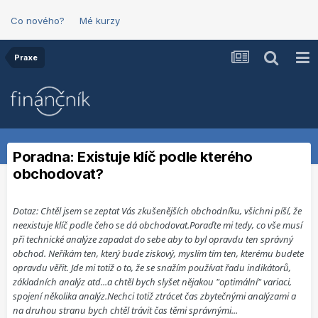
Co nového?
Mé kurzy
Praxe
Poradna: Existuje klíč podle kterého
obchodovat?
Dotaz: Chtěl jsem se zeptat Vás zkušenějších obchodníku, všichni píší, že
neexistuje klíč podle čeho se dá obchodovat.Poraďte mi tedy, co vše musí
při technické analýze zapadat do sebe aby to byl opravdu ten správný
obchod. Neříkám ten, který bude ziskový, myslím tím ten, kterému budete
opravdu věřit. Jde mi totiž o to, že se snažím používat řadu indikátorů,
základních analýz atd...a chtěl bych slyšet nějakou "optimální" variaci,
spojení několika analýz.Nechci totiž ztrácet čas zbytečnými analýzami a
na druhou stranu bych chtěl trávit čas těmi správnými...