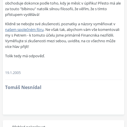
obchoduje dokonce podle toho, kdy je měsíc v úplňku! Přesto má ale
za touto "blbinou" natolik silnou filosofii, že věřím, že s tímto
přístupem vydělává!
Klidně se nebojte své zkušenosti, poznatky a názory vyměňovat v
našem společném fóru
. Ne však tak, abychom vám vše komentovali
my s Petrem - k tomuto účelu jsme primárně Financnika nezřídili.
Vyměňujte si zkušenosti mezi sebou, uvidíte, na co všechno může
více hlav přijít!
Tolik tedy má odpověď.
19.1.2005
Tomáš Nesnídal