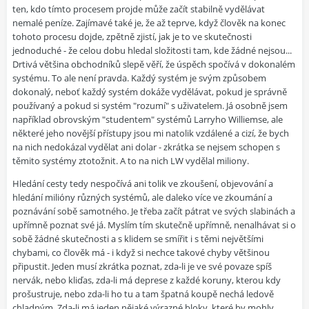
ten, kdo tímto procesem projde může začít stabilně vydělávat
nemalé peníze. Zajímavé také je, že až teprve, když člověk na konec
tohoto procesu dojde, zpětně zjistí, jak je to ve skutečnosti
jednoduché - že celou dobu hledal složitosti tam, kde žádné nejsou...
Drtivá většina obchodníků slepě věří, že úspěch spočívá v dokonalém
systému. To ale není pravda. Každý systém je svým způsobem
dokonalý, neboť každý systém dokáže vydělávat, pokud je správně
používaný a pokud si systém "rozumí" s uživatelem. Já osobně jsem
například obrovským "studentem" systémů Larryho Williemse, ale
některé jeho novější přístupy jsou mi natolik vzdálené a cizí, že bych
na nich nedokázal vydělat ani dolar - zkrátka se nejsem schopen s
těmito systémy ztotožnit. A to na nich LW vydělal miliony.
Hledání cesty tedy nespočívá ani tolik ve zkoušení, objevování a
hledání milióny různých systémů, ale daleko více ve zkoumání a
poznávání sobě samotného. Je třeba začít pátrat ve svých slabinách a
upřímně poznat své já. Myslím tím skutečně upřímně, nenalhávat si o
sobě žádné skutečnosti a s klidem se smířit i s těmi největšími
chybami, co člověk má - i když si nechce takové chyby většinou
připustit. Jeden musí zkrátka poznat, zda-li je ve své povaze spíš
nervák, nebo kliďas, zda-li má deprese z každé koruny, kterou kdy
prošustruje, nebo zda-li ho tu a tam špatná koupě nechá ledově
chladným. Zda-li má jeden nějaké výrazné bloky, které by mohly