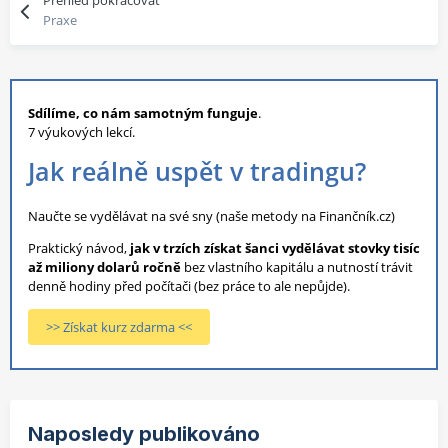
Přehled pokračovat
Praxe
Sdílíme, co nám samotným funguje
.
7 výukových lekcí.
Jak reálně uspět v tradingu?
Naučte se vydělávat na své sny (naše metody na Finančník.cz)
Praktický návod,
jak v trzích získat šanci vydělávat stovky tisíc
až miliony dolarů ročně
bez vlastního kapitálu a nutností trávit
denně hodiny před počítači (bez práce to ale nepůjde).
>> Získat kurz zdarma <<
Naposledy publikováno