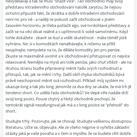
nevydělávají a tak se musí "snažit více". Tací obchodníci mají svojí
představu intradenního obchodování natolik zarytou, že nejsou
ochotni připustit fakt, že zkrátka a dobře intradenní obchodování
není nic pro ně - a raději se pokusit začít obchodovat v jiném
časovém horizontu. Je třeba potlačit ego, své tvrdohlavé představy a
začít se na věci dívat reálně a s upřímností k sobě samotnému. Když
tohle dokážete - zbavit se iluzí a vidět skutečnost - máte téměř jistě
vyhráno. Nic si v komoditách nenalhávejte, k ničemu se příliš
neupínejte, nemyslete na to, že děláte komodity jen pro peníze.
Zkuste se maximálně uvolnit a k obchodování přistupovat co nejvíce
relaxovaně. Nemějte na mysli ani tolik peníze, jako chuť vítězit - ale na
druhou stranu buďte připravený měnit řadu svých rozhodnutí a
přístupů, tak, jak se mění i trhy. Další obří chyba obchodníků bývá
právě neschopnost měnit svá rozhodnutí. Příklad: můj systém mi
ukazuje long a tak jdu long. Jenomže za dva dny se ukáže, že má trh jít
tendenci short. Co udělá řada obchodníků? Ve slepé víře nadále drží
svojí long pozici. Pouze chytrý a hbitý obchodník pochopí, že
tentokrát signál nezafungoval jak má a z long pozice se "přehodí" do
short.
Studujte trhy. Pozorujte, jak se chovají. Studujte veškerou dostupnou
literaturu. Učte se, objevujte. Ale ze všeho nejprve si vyřešte základní
otázky jaká je vaše povaha a v čem si myslíte, že se budete cítit dobře.