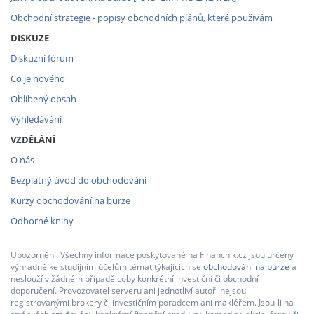
Obchodní strategie - popisy obchodních plánů, které používám
DISKUZE
Diskuzní fórum
Co je nového
Oblíbený obsah
Vyhledávání
VZDĚLÁNÍ
O nás
Bezplatný úvod do obchodování
Kurzy obchodování na burze
Odborné knihy
Upozornění: Všechny informace poskytované na Financnik.cz jsou určeny
výhradně ke studijním účelům témat týkajících se
obchodování na burze
a
neslouží v žádném případě coby konkrétní investiční či obchodní
doporučení. Provozovatel serveru ani jednotliví autoři nejsou
registrovanými brokery či investičním poradcem ani makléřem. Jsou-li na