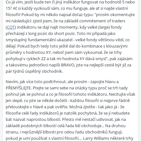
Co já vím, jestli bude ten či jiný indikátor fungovat na hodnotě 5 nebo
15? Ať si každý vyzkouší sám, co mu funguje, ale ať si najde vlastní
filosofii! Pokud by mi někdo napsal dotaz typu: "prosím okomentujte
mi následující: zjistil jsem, že na základě commitement of traders
(
COT
) indikátoru se dají najít momenty, kdy velké (large) fondy
přecházejí z long pozic do short pozic. Toto mi připadá jako
smysluplný fundamentální ukazatel - velké fondy většinou vědí, co
dělají. Pokud bych tedy toto ještě dal do kombinace s klouzavými
průměry s hodnotou XY, neboť jsem sám vykoumal, že se trhy
pohybují v cyklech ZZ a tak mi hodnota XY dává smysl", pak zajásám
a takovému jednotlivci napíši BRAVO, jste na nejlepší cestě být již za
pár týdnů úspěšný obchodník.
Nevím, jak více toto podtrhnout, ale prosím - zapojte hlavu a
PŘEMÝŠLEJTE. Ptejte se sami sebe na otázky typu proč se trh tady
pohnul jak se pohnul a co je filosofií tohoto indikátoru. Necitujte však
jen slepě, co jste se někde dočetli - každou filosofii si nejprve řádně
přelouskejte v hlavě a pak ověřte. Možná zjistíte - tak jako já - že
filosofie celé řady indikátorů je natolik pochybná, že se jí nebudete
bát nazvat naprostou blbostí. Přesto mě nestačí udivovat, jak na
základě podobných blbostí celá řada lidí obchoduje... Na druhou
stranu, i nejrůznější blbosti pro celou řadu obchodníků fungují,
pokud je umí používat s vlastní filosofií.... Larry Williams některé trhy