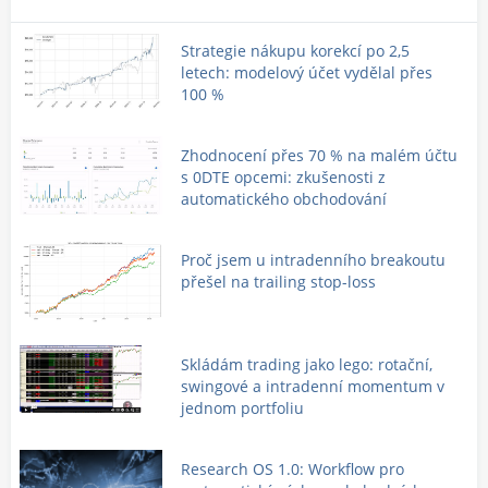
Strategie nákupu korekcí po 2,5
letech: modelový účet vydělal přes
100 %
Zhodnocení přes 70 % na malém účtu
s 0DTE opcemi: zkušenosti z
automatického obchodování
Proč jsem u intradenního breakoutu
přešel na trailing stop-loss
Skládám trading jako lego: rotační,
swingové a intradenní momentum v
jednom portfoliu
Research OS 1.0: Workflow pro