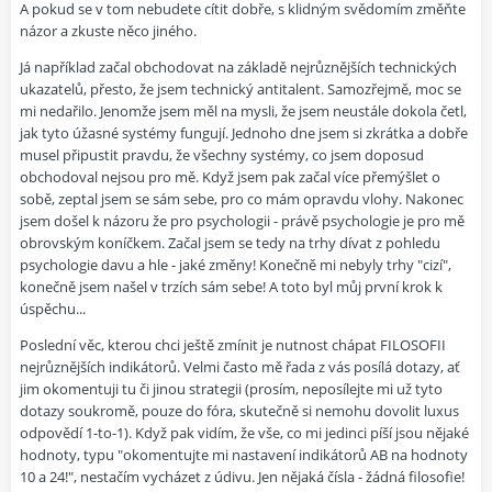
A pokud se v tom nebudete cítit dobře, s klidným svědomím změňte
názor a zkuste něco jiného.
Já například začal obchodovat na základě nejrůznějších technických
ukazatelů, přesto, že jsem technický antitalent. Samozřejmě, moc se
mi nedařilo. Jenomže jsem měl na mysli, že jsem neustále dokola četl,
jak tyto úžasné systémy fungují. Jednoho dne jsem si zkrátka a dobře
musel připustit pravdu, že všechny systémy, co jsem doposud
obchodoval nejsou pro mě. Když jsem pak začal více přemýšlet o
sobě, zeptal jsem se sám sebe, pro co mám opravdu vlohy. Nakonec
jsem došel k názoru že pro psychologii - právě psychologie je pro mě
obrovským koníčkem. Začal jsem se tedy na trhy dívat z pohledu
psychologie davu a hle - jaké změny! Konečně mi nebyly trhy "cizí",
konečně jsem našel v trzích sám sebe! A toto byl můj první krok k
úspěchu...
Poslední věc, kterou chci ještě zmínit je nutnost chápat FILOSOFII
nejrůznějších indikátorů. Velmi často mě řada z vás posílá dotazy, ať
jim okomentuji tu či jinou strategii (prosím, neposílejte mi už tyto
dotazy soukromě, pouze do fóra, skutečně si nemohu dovolit luxus
odpovědí 1-to-1). Když pak vidím, že vše, co mi jedinci píší jsou nějaké
hodnoty, typu "okomentujte mi nastavení indikátorů AB na hodnoty
10 a 24!", nestačím vycházet z údivu. Jen nějaká čísla - žádná filosofie!