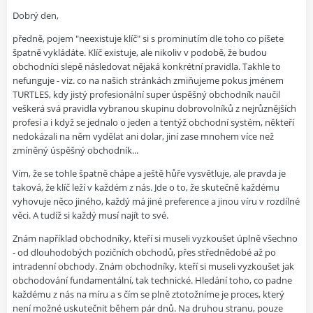
Dobrý den,
předně, pojem "neexistuje klíč" si s prominutím dle toho co píšete
špatně vykládáte. Klíč existuje, ale nikoliv v podobě, že budou
obchodníci slepě následovat nějaká konkrétní pravidla. Takhle to
nefunguje - viz. co na našich stránkách zmiňujeme pokus jménem
TURTLES, kdy jistý profesionální super úspěšný obchodník naučil
veškerá svá pravidla vybranou skupinu dobrovolníků z nejrůznějších
profesí a i když se jednalo o jeden a tentýž obchodní systém, někteří
nedokázali na něm vydělat ani dolar, jiní zase mnohem více než
zmíněný úspěšný obchodník...
Vím, že se tohle špatně chápe a ještě hůře vysvětluje, ale pravda je
taková, že klíč leží v každém z nás. Jde o to, že skutečně každému
vyhovuje něco jiného, každý má jiné preference a jinou víru v rozdílné
věci. A tudíž si každý musí najít to své.
Znám například obchodníky, kteří si museli vyzkoušet úplně všechno
- od dlouhodobých pozičních obchodů, přes střednědobé až po
intradenní obchody. Znám obchodníky, kteří si museli vyzkoušet jak
obchodování fundamentální, tak technické. Hledání toho, co padne
každému z nás na míru a s čím se plně ztotožníme je proces, který
není možné uskutečnit během pár dnů. Na druhou stranu, pouze