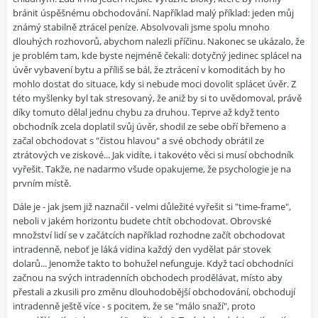
bránit úspěšnému obchodování. Například malý příklad: jeden můj
známý stabilně ztrácel peníze. Absolvovali jsme spolu mnoho
dlouhých rozhovorů, abychom nalezli příčinu. Nakonec se ukázalo, že
je problém tam, kde byste nejméně čekali: dotyčný jedinec splácel na
úvěr vybavení bytu a příliš se bál, že ztrácení v komoditách by ho
mohlo dostat do situace, kdy si nebude moci dovolit splácet úvěr. Z
této myšlenky byl tak stresovaný, že aniž by si to uvědomoval, právě
díky tomuto dělal jednu chybu za druhou. Teprve až když tento
obchodník zcela doplatil svůj úvěr, shodil ze sebe obří břemeno a
začal obchodovat s "čistou hlavou" a své obchody obrátil ze
ztrátových ve ziskové... Jak vidíte, i takovéto věci si musí obchodník
vyřešit. Takže, ne nadarmo všude opakujeme, že psychologie je na
prvním místě.
Dále je - jak jsem již naznačil - velmi důležité vyřešit si "time-frame",
neboli v jakém horizontu budete chtít obchodovat. Obrovské
množství lidí se v začátcích například rozhodne začít obchodovat
intradenně, neboť je láká vidina každý den vydělat pár stovek
dolarů... Jenomže takto to bohužel nefunguje. Když tací obchodníci
začnou na svých intradenních obchodech prodělávat, místo aby
přestali a zkusili pro změnu dlouhodobější obchodování, obchodují
intradenně ještě více - s pocitem, že se "málo snaží", proto