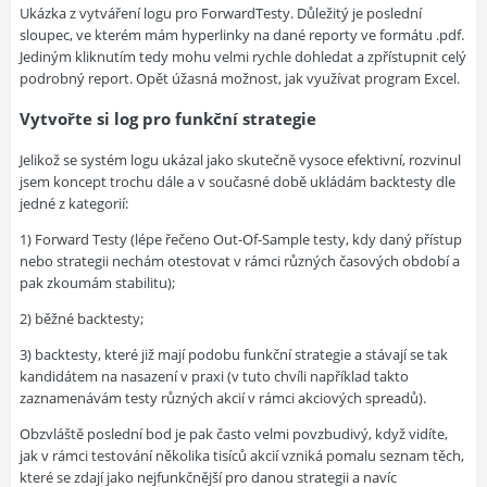
Ukázka z vytváření logu pro ForwardTesty. Důležitý je poslední
sloupec, ve kterém mám hyperlinky na dané reporty ve formátu .pdf.
Jediným kliknutím tedy mohu velmi rychle dohledat a zpřístupnit celý
podrobný report. Opět úžasná možnost, jak využívat program Excel.
Vytvořte si log pro funkční strategie
Jelikož se systém logu ukázal jako skutečně vysoce efektivní, rozvinul
jsem koncept trochu dále a v současné době ukládám backtesty dle
jedné z kategorií:
1) Forward Testy (lépe řečeno Out-Of-Sample testy, kdy daný přístup
nebo strategii nechám otestovat v rámci různých časových období a
pak zkoumám stabilitu);
2) běžné backtesty;
3) backtesty, které již mají podobu funkční strategie a stávají se tak
kandidátem na nasazení v praxi (v tuto chvíli například takto
zaznamenávám testy různých akcií v rámci akciových spreadů).
Obzvláště poslední bod je pak často velmi povzbudivý, když vidíte,
jak v rámci testování několika tisíců akcií vzniká pomalu seznam těch,
které se zdají jako nejfunkčnější pro danou strategii a navíc