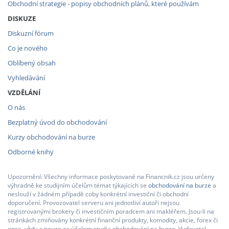
Obchodní strategie - popisy obchodních plánů, které používám
DISKUZE
Diskuzní fórum
Co je nového
Oblíbený obsah
Vyhledávání
VZDĚLÁNÍ
O nás
Bezplatný úvod do obchodování
Kurzy obchodování na burze
Odborné knihy
Upozornění: Všechny informace poskytované na Financnik.cz jsou určeny
výhradně ke studijním účelům témat týkajících se
obchodování na burze
a
neslouží v žádném případě coby konkrétní investiční či obchodní
doporučení. Provozovatel serveru ani jednotliví autoři nejsou
registrovanými brokery či investičním poradcem ani makléřem. Jsou-li na
stránkách zmiňovány konkrétní finanční produkty, komodity, akcie, forex či
opce, vždy a pouze za účelem studia obchodování na burze. Vydavatel