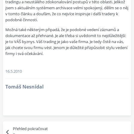
tradingu a neustálého zdokonalování postupů v této oblasti. Jelikož
jsem s aktuálním systémem archivace velmi spokojený, dělím se o něj
v tomto článku a doufám, že co nejvíce inspiruje i další tradery k
podobné činnosti.
Možná také některým připadá, že je podobné vedení záznamů a
dokumentace až přehnané. Je ale třeba si uvědomit to nejdůležitější:
je to VÁŠ byznys. Váš trading je jako vaše firma. Je tedy čistě na vás,
jak chcete svou firmu vést. Jenom je důležité přizpůsobit stylu vedení
firmy i svá očekávání.
16.5.2010
Tomáš Nesnídal
Přehled pokračovat