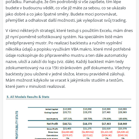
pořádku. Pamatujte, že čím podrobněji si vše zapíšete, tím lépe
budete v budoucnu vědět, co vše již máte za sebou, co se ukázalo
jako dobré a co jako špatné směry. Budete moci porovnávat,
přemýšlet a odhalovat další možnosti, jak vylepšovat svůj trading.
V rámci některých strategií, které testuji s použitím Excelu, mám dnes
již nyní poměrně sofistikovaný systém. Na speciálním listě mám
předpřipravený mustr. Po realizaci backtestu a ručním vyplnění
několika údajů a popisku využívám VBA makro, které mně potřebné
údaje rozkopíruje do připraveného mustru a ten dále automaticky
nazve, uloží a založí do logu (viz. dále). Každý backtest mám tedy
zdokumentovaný na cca 15ti stránkovém .pdf dokumentu. Všechny
backtesty jsou uložené v jedné složce, kterou pravidelně zálohuji.
Mám možnost kdykoliv se vracet k jakýmkoliv studiím a testům,
které jsem v minulosti realizoval.