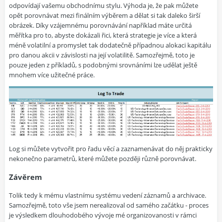
odpovídají vašemu obchodnímu stylu. Výhoda je, že pak můžete
opět porovnávat mezi finálním výběrem a dělat si tak daleko širší
obrázek. Díky vzájemnému porovnávání například máte určitá
měřítka pro to, abyste dokázali řici, která strategie je více a která
méně volatilní a promyslet tak dodatečně případnou alokaci kapitálu
pro danou akcii v závislosti na její volatilitě. Samozřejmě, toto je
pouze jeden z příkladů, s podobnými srovnáními lze udělat ještě
mnohem více užitečné práce.
Log si můžete vytvořit pro řadu věcí a zaznamenávat do něj prakticky
nekonečno parametrů, které můžete později různě porovnávat.
Závěrem
Tolik tedy k mému vlastnímu systému vedení záznamů a archivace.
Samozřejmě, toto vše jsem nerealizoval od samého začátku - proces
je výsledkem dlouhodobého vývoje mé organizovanosti v rámci