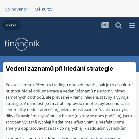
Co nového?
Mé kurzy
Praxe
Vedení záznamů při hledání strategie
Pokud jsem se něčemu v tradingu opravdu naučil, pak je to absolutní
nutnost řádné dokumentace a vedení záznamů nejenom v rámci
samotných obchodů, ale převážně v rámci hledání, stavby a vývoje
strategie. V minulosti jsem ztratil opravdu mnoho zbytečného času
jenom díky nedostatečné organizovanosti záznamů, zatím co nyní,
díky důmyslnému systému archivace (o který se dnes podělím), jsem
schopen výrazně rychleji hledat mezi efektivními a neefektivními
směry a dopracovávat se tak co nejrychleji k žádoucím výsledkům.
Je bohužel smutné, že drtivá většina nováčků podceňuje vedení