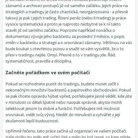
záznamů a archivaci postupů již od samého začátku. Jejich práce na
strategiích a tradingu je často chaotická, neorganizovaná - a přesně
takový je pak i jejich trading. Řízení peněz (nebo-li trading) je práce
vysoce systematická a proto je naprosto nezbytné se k ní takto
stavět již od samého začátku. Poproste například nováčka o
dokumentaci vývoje jeho backtestu za poslední 3 měsíce, o popis
změn v backtestu a strategii a o srovnávací záznamy. Většinou na vás
bude koukat s otevřenou pusou a snažit se vám vysvětlit, že o to
přesi v tradingu nejde. Omyl. Přesně o to v tradingu jde. Řád,
systematičnost, pravidla a disciplína.
Začněte pořádkem ve svém počítači
Pokud se rozhodnete pustit do tradingu, budete muset začít s
nekonečným množství backtestů a papírového obchodování. Pokud
se pak chcete opravdu hýbat vpřed, potřebujete jasně vědět, kde jste
v minulosti co dělali špatně nebo naopak správně, abyste mohli
selektovat jenom to dobré a funkční. Potřebujete mít možnost
srovnávat, vidět svůj vývoj, hledět do minulosti a vytvářet z její
zkušenosti lepší budoucnost.
Upřímně řečeno, tato práce začíná už organizací ve vašem počítači.
Vaše složky by měly mít určitý řád a mělo by být jasné, co kam přijde.