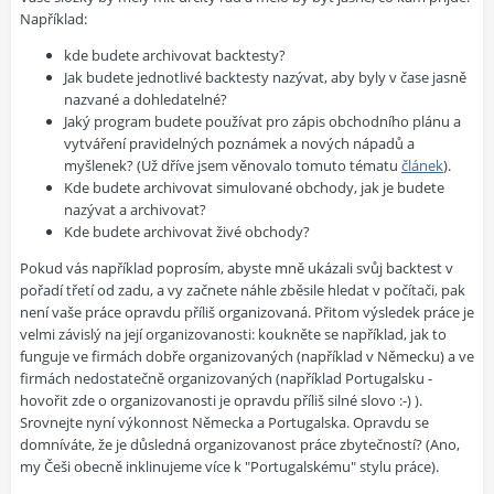
Například:
kde budete archivovat backtesty?
Jak budete jednotlivé backtesty nazývat, aby byly v čase jasně
nazvané a dohledatelné?
Jaký program budete používat pro zápis obchodního plánu a
vytváření pravidelných poznámek a nových nápadů a
myšlenek? (Už dříve jsem věnovalo tomuto tématu
článek
).
Kde budete archivovat simulované obchody, jak je budete
nazývat a archivovat?
Kde budete archivovat živé obchody?
Pokud vás například poprosím, abyste mně ukázali svůj backtest v
pořadí třetí od zadu, a vy začnete náhle zběsile hledat v počítači, pak
není vaše práce opravdu příliš organizovaná. Přitom výsledek práce je
velmi závislý na její organizovanosti: koukněte se například, jak to
funguje ve firmách dobře organizovaných (například v Německu) a ve
firmách nedostatečně organizovaných (například Portugalsku -
hovořit zde o organizovanosti je opravdu příliš silné slovo :-) ).
Srovnejte nyní výkonnost Německa a Portugalska. Opravdu se
domníváte, že je důsledná organizovanost práce zbytečností? (Ano,
my Češi obecně inklinujeme více k "Portugalskému" stylu práce).