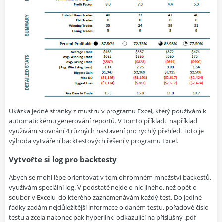
Ukázka jedné stránky z mustru v programu Excel, který používám k
automatickému generování reportů. V tomto příkladu například
využívám srovnání 4 různých nastavení pro rychlý přehled. Toto je
výhoda vytváření backtestových řešení v programu Excel.
Vytvořte si log pro backtesty
Abych se mohl lépe orientovat v tom ohromném množství backestů,
využívám speciální log. V podstatě nejde o nic jiného, než opět o
soubor v Excelu, do kterého zaznamenávám každý test. Do jediné
řádky zadám nejdůležitější informace o daném testu, pořadové číslo
testu a zcela nakonec pak hyperlink, odkazující na příslušný .pdf