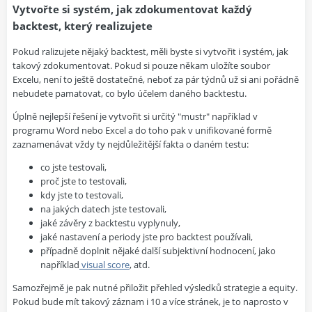
Vytvořte si systém, jak zdokumentovat každý
backtest, který realizujete
Pokud ralizujete nějaký backtest, měli byste si vytvořit i systém, jak
takový zdokumentovat. Pokud si pouze někam uložíte soubor
Excelu, není to ještě dostatečné, neboť za pár týdnů už si ani pořádně
nebudete pamatovat, co bylo účelem daného backtestu.
Úplně nejlepší řešení je vytvořit si určitý "mustr" například v
programu Word nebo Excel a do toho pak v unifikované formě
zaznamenávat vždy ty nejdůležitější fakta o daném testu:
co jste testovali,
proč jste to testovali,
kdy jste to testovali,
na jakých datech jste testovali,
jaké závěry z backtestu vyplynuly,
jaké nastavení a periody jste pro backtest používali,
případně doplnit nějaké další subjektivní hodnocení, jako
například
visual score
, atd.
Samozřejmě je pak nutné přiložit přehled výsledků strategie a equity.
Pokud bude mít takový záznam i 10 a více stránek, je to naprosto v