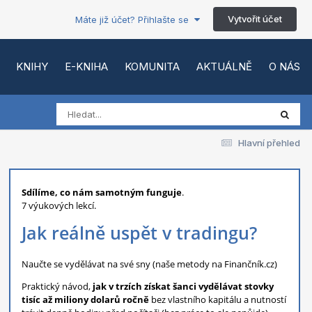
Vytvořit účet
Máte již účet? Přihlašte se
KNIHY
E-KNIHA
KOMUNITA
AKTUÁLNĚ
O NÁS
Hlavní přehled
Sdílíme, co nám samotným funguje
.
7 výukových lekcí.
Jak reálně uspět v tradingu?
Naučte se vydělávat na své sny (naše metody na Finančník.cz)
Praktický návod,
jak v trzích získat šanci vydělávat stovky
tisíc až miliony dolarů ročně
bez vlastního kapitálu a nutností