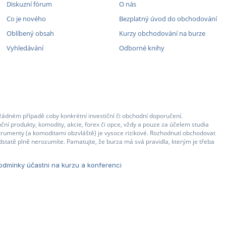
Diskuzní fórum
O nás
Co je nového
Bezplatný úvod do obchodování
Oblíbený obsah
Kurzy obchodování na burze
Vyhledávání
Odborné knihy
žádném případě coby konkrétní investiční či obchodní doporučení.
ční produkty, komodity, akcie, forex či opce, vždy a pouze za účelem studia
strumenty (a komoditami obzvláště) je vysoce rizikové. Rozhodnutí obchodovat
statě plně nerozumíte. Pamatujte, že burza má svá pravidla, kterým je třeba
dmínky účastni na kurzu a konferenci