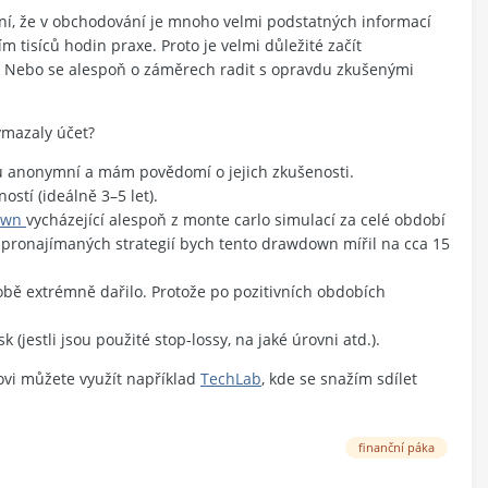
í, že v obchodování je mnoho velmi podstatných informací
m tisíců hodin praxe. Proto je velmi důležité začít
. Nebo se alespoň o záměrech radit s opravdu zkušenými
ymazaly účet?
sou anonymní a mám povědomí o jejich zkušenosti.
ostí (ideálně 3–5 let).
own
vycházející alespoň z monte carlo simulací za celé období
 U pronajímaných strategií bych tento drawdown mířil na cca 15
obě extrémně dařilo. Protože po pozitivních obdobích
sk (jestli jsou použité stop-lossy, na jaké úrovni atd.).
íkovi můžete využít například
TechLab
, kde se snažím sdílet
finanční páka