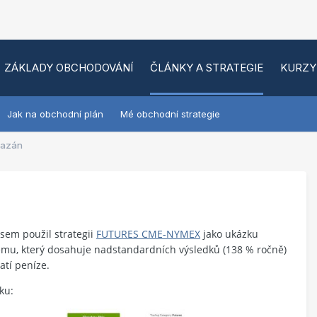
ZÁKLADY OBCHODOVÁNÍ
ČLÁNKY A STRATEGIE
KURZY
Jak na obchodní plán
Mé obchodní strategie
mazán
sem použil strategii
FUTURES CME-NYMEX
jako ukázku
stému, který dosahuje nadstandardních výsledků (138 % ročně)
tí peníze.
ku: