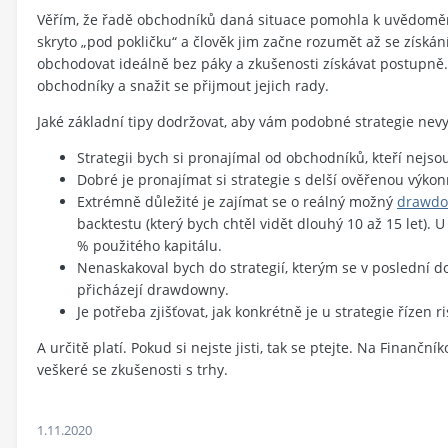
Věřím, že řadě obchodníků daná situace pomohla k uvědoměn
skryto „pod pokličku“ a člověk jim začne rozumět až se získání
obchodovat ideálně bez páky a zkušenosti získávat postupně
obchodníky a snažit se přijmout jejich rady.
Jaké základní tipy dodržovat, aby vám podobné strategie nev
Strategii bych si pronajímal od obchodníků, kteří nej
Dobré je pronajímat si strategie s delší ověřenou výkonn
Extrémně důležité je zajímat se o reálný možný
drawd
backtestu (který bych chtěl vidět dlouhý 10 až 15 let).
% použitého kapitálu.
Nenaskakoval bych do strategií, kterým se v poslední d
přicházejí drawdowny.
Je potřeba zjišťovat, jak konkrétně je u strategie řízen ri
A určitě platí. Pokud si nejste jisti, tak se ptejte. Na Finančn
veškeré se zkušenosti s trhy.
1.11.2020