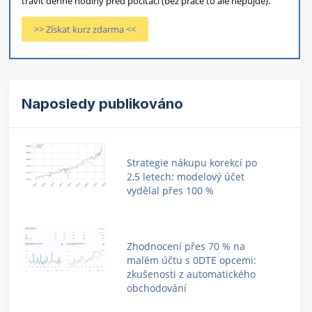
trávit denně hodiny před počítači (bez práce to ale nepůjde).
>> Získat kurz zdarma <<
Naposledy publikováno
Strategie nákupu korekcí po
2,5 letech: modelový účet
vydělal přes 100 %
Zhodnocení přes 70 % na
malém účtu s 0DTE opcemi:
zkušenosti z automatického
obchodování