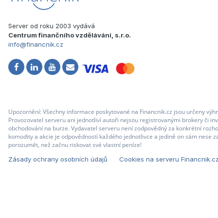
Server od roku 2003 vydává
Centrum finančního vzdělávání, s.r.o.
info@financnik.cz
Upozornění: Všechny informace poskytované na Financnik.cz jsou určeny výhr
Provozovatel serveru ani jednotliví autoři nejsou registrovanými brokery či i
obchodování na burze. Vydavatel serveru není zodpovědný za konkrétní rozhod
komodity a akcie je odpovědností každého jednotlivce a jedině on sám nese za
porozumět, než začnu riskovat své vlastní peníze!
Zásady ochrany osobních údajů
Cookies na serveru Financnik.c