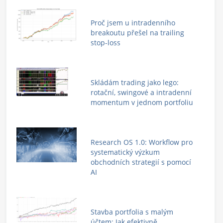
Proč jsem u intradenního
breakoutu přešel na trailing
stop-loss
Skládám trading jako lego:
rotační, swingové a intradenní
momentum v jednom portfoliu
Research OS 1.0: Workflow pro
systematický výzkum
obchodních strategií s pomocí
AI
Stavba portfolia s malým
účtem: Jak efektivně