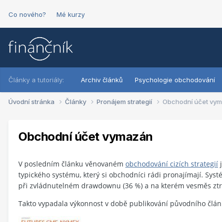
Co nového?
Mé kurzy
Články a tutoriály:
Archiv článků
Psychologie obchodování
Úvodní stránka
Články
Pronájem strategií
Obchodní účet vy
Obchodní účet vymazán
V posledním článku věnovaném
obchodování cizích strategií
j
typického systému, který si obchodníci rádi pronajímají. Sy
při zvládnutelném drawdownu (36 %) a na kterém vesměs ztra
Takto vypadala výkonnost v době publikování původního člán