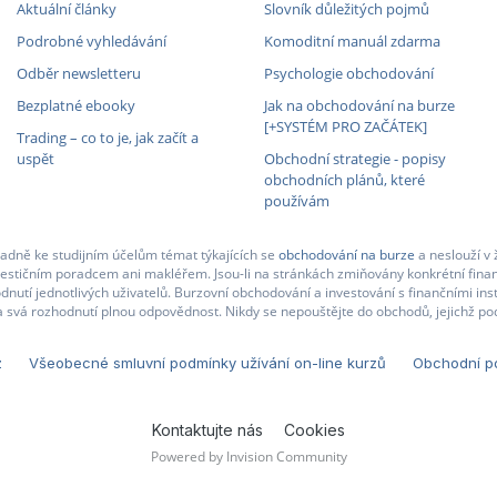
Aktuální články
Slovník důležitých pojmů
Podrobné vyhledávání
Komoditní manuál zdarma
Odběr newsletteru
Psychologie obchodování
Bezplatné ebooky
Jak na obchodování na burze
[+SYSTÉM PRO ZAČÁTEK]
Trading – co to je, jak začít a
uspět
Obchodní strategie - popisy
obchodních plánů, které
používám
adně ke studijním účelům témat týkajících se
obchodování na burze
a neslouží v 
nvestičním poradcem ani makléřem. Jsou-li na stránkách zmiňovány konkrétní finan
nutí jednotlivých uživatelů. Burzovní obchodování a investování s finančními in
 svá rozhodnutí plnou odpovědnost. Nikdy se nepouštějte do obchodů, jejichž pod
z
Všeobecné smluvní podmínky užívání on-line kurzů
Obchodní po
Kontaktujte nás
Cookies
Powered by Invision Community