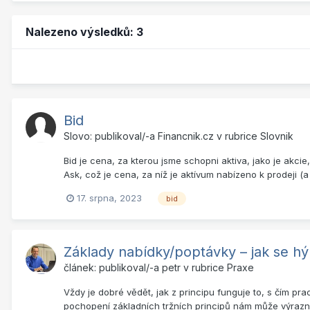
Nalezeno výsledků: 3
Bid
Slovo: publikoval/-a
Financnik.cz
v rubrice
Slovnik
Bid je cena, za kterou jsme schopni aktiva, jako je akci
Ask, což je cena, za níž je aktívum nabízeno k prodeji (
17. srpna, 2023
bid
Základy nabídky/poptávky – jak se hý
článek: publikoval/-a
petr
v rubrice
Praxe
Vždy je dobré vědět, jak z principu funguje to, s čím p
pochopení základních tržních principů nám může výrazně