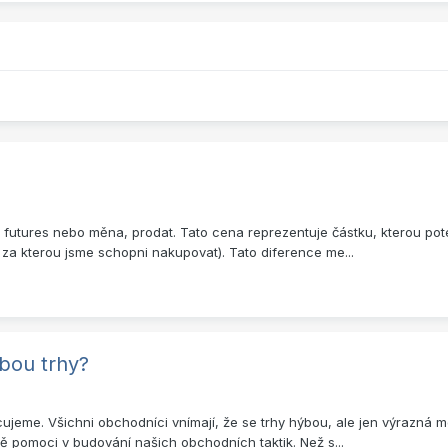
e, futures nebo měna, prodat. Tato cena reprezentuje částku, kterou po
a za kterou jsme schopni nakupovat). Tato diference me...
bou trhy?
racujeme. Všichni obchodníci vnímají, že se trhy hýbou, ale jen výrazn
 pomoci v budování našich obchodních taktik. Než s...