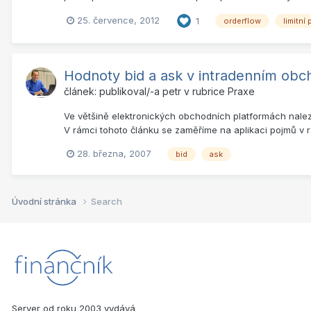
25. července, 2012
1
orderflow
limitní 
Hodnoty bid a ask v intradenním obc
článek: publikoval/-a
petr
v rubrice
Praxe
Ve většině elektronických obchodních platformách nalezne
V rámci tohoto článku se zaměříme na aplikaci pojmů v r
28. března, 2007
bid
ask
Úvodní stránka
Search
Server od roku 2003 vydává