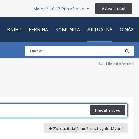
Vytvořit účet
Máte již účet? Přihlašte se
KNIHY
E-KNIHA
KOMUNITA
AKTUÁLNĚ
O NÁS
Hlavní přehled
Hledat znovu
Zobrazit další možnosti vyhledávání