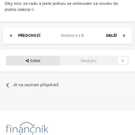
Diky moc za radu a jeste jednou se omlouvam za vsuvku do
jineho vlakna:-)
PŘEDCHOZÍ
Stránka 4 z 8
DALŠÍ
Sdílet
Sledující
0
Jít na seznam příspěvků