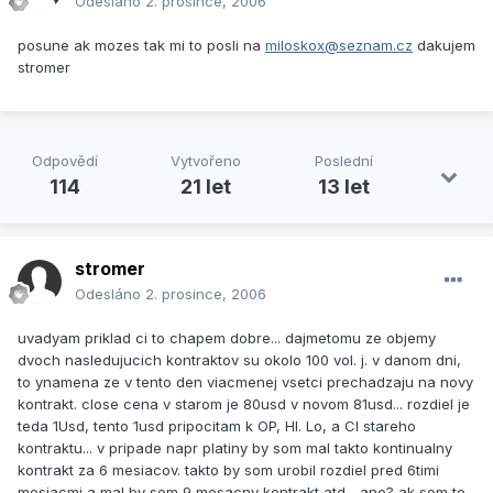
Odesláno
2. prosince, 2006
posune ak mozes tak mi to posli na
miloskox@seznam.cz
dakujem
stromer
Odpovědí
Vytvořeno
Poslední
114
21 let
13 let
stromer
Odesláno
2. prosince, 2006
uvadyam priklad ci to chapem dobre... dajmetomu ze objemy
dvoch nasledujucich kontraktov su okolo 100 vol. j. v danom dni,
to ynamena ze v tento den viacmenej vsetci prechadzaju na novy
kontrakt. close cena v starom je 80usd v novom 81usd... rozdiel je
teda 1Usd, tento 1usd pripocitam k OP, HI. Lo, a Cl stareho
kontraktu... v pripade napr platiny by som mal takto kontinualny
kontrakt za 6 mesiacov. takto by som urobil rozdiel pred 6timi
mesiacmi a mal by som 9 mesacny kontrakt atd... ano? ak som to