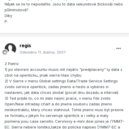
Nějak se mi to nepodařilo. Jsou to data sekundová (ticková) nebo
půlminutová?
Díky
P.
regis
Odesláno
11. dubna, 2007
2 Pietro:
1) po otevreni accountu musis mit nejdriv "predplaceny" ty data z
cbot na openticku, jinak sierra hlasi chybu
2) V Sierre v menu Global settings Data/Trade Service Settings
zvolis service opentick, zadas jmeno a heslo a vyberes si
nastaveni, jak data chces dostat (pocet dnu dozadu a interval)
3) Ted prijde to, co mi dalo nejvic prace, v menu File zvolis
Open/New intraday chart a do jmena souboru zadas jmeno
minikontraktu, ktery chces stahnout. Tohle jmeno musi byt presne
ve formatu,v jakym ho serveruje opentick a i velky a maly
pismena jsou case sensitiv. Cervnovy e-mini dow jones je /YMM7-
EC. Sierra nebere lomitko,takze do policka napises [YMM7-EC a