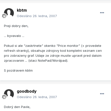
kbtm
Odesláno
26. ledna, 2007
Preji dobry den,
... byvavalo ...
Pokud si ale "zaskrtnete" okenko "Price monitor" (+ provedete
refresh stranky), obsahuje zdrojovy kod kompletni seznam cen
pro zobrazeny graf. Udaje ze zdroje musite upravit pred dalsim
zpracovanim ... (staci NotePad/Wordpad).
S pozdravem kbtm
goodbody
Odesláno
26. ledna, 2007
Dobrý den Pavle,