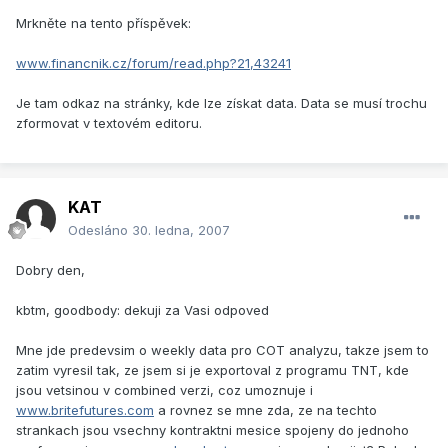
Mrkněte na tento příspěvek:
www.financnik.cz/forum/read.php?21,43241
Je tam odkaz na stránky, kde lze získat data. Data se musí trochu
zformovat v textovém editoru.
KAT
Odesláno
30. ledna, 2007
Dobry den,
kbtm, goodbody: dekuji za Vasi odpoved
Mne jde predevsim o weekly data pro COT analyzu, takze jsem to
zatim vyresil tak, ze jsem si je exportoval z programu TNT, kde
jsou vetsinou v combined verzi, coz umoznuje i
www.britefutures.com
a rovnez se mne zda, ze na techto
strankach jsou vsechny kontraktni mesice spojeny do jednoho