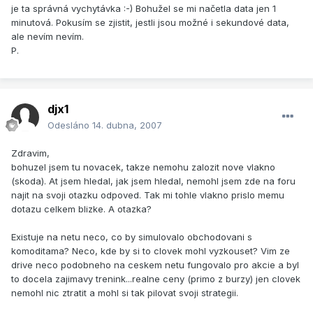
je ta správná vychytávka :-) Bohužel se mi načetla data jen 1
minutová. Pokusím se zjistit, jestli jsou možné i sekundové data,
ale nevím nevím.
P.
djx1
Odesláno
14. dubna, 2007
Zdravim,
bohuzel jsem tu novacek, takze nemohu zalozit nove vlakno
(skoda). At jsem hledal, jak jsem hledal, nemohl jsem zde na foru
najit na svoji otazku odpoved. Tak mi tohle vlakno prislo memu
dotazu celkem blizke. A otazka?
Existuje na netu neco, co by simulovalo obchodovani s
komoditama? Neco, kde by si to clovek mohl vyzkouset? Vim ze
drive neco podobneho na ceskem netu fungovalo pro akcie a byl
to docela zajimavy trenink...realne ceny (primo z burzy) jen clovek
nemohl nic ztratit a mohl si tak pilovat svoji strategii.