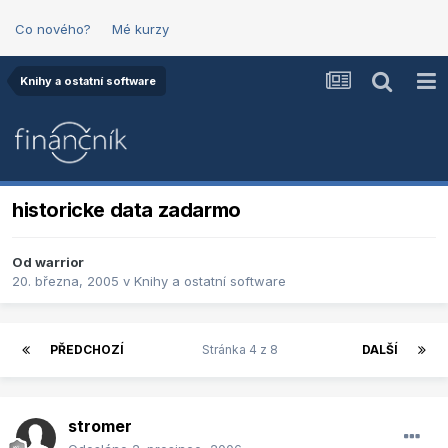
Co nového?
Mé kurzy
Knihy a ostatní software
historicke data zadarmo
Od
warrior
20. března, 2005
v
Knihy a ostatní software
PŘEDCHOZÍ
Stránka 4 z 8
DALŠÍ
stromer