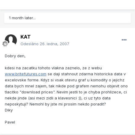
1 month later...
KAT
Odesláno
26. ledna, 2007
Dobry den,
kdesi na zacatku tohoto vlakna zaznelo, ze z webu
www.britefutures.com
se daji stahnout zdarma historicka data v
excelovske forme. Kdyz si vsak otevru graf u komodity o jejichz
data bych mnel zajem, tak nikde pod grafem nemohu objevit ono
tlacitko "download prices". Nevim jestli to je chyba prohlizece, ci
nekde jinde (asi mezi zidli a klavesnici :)), ci uz tyto data
neposkytuji? Nemohl by jste mi prosim nekdo poradit?
Diky
Pavel