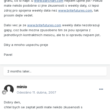
grafu, co si napr. u
www.barchart.com
nejsem uplne jist? Pokud
mate nekdo podobne ci jine zkusenosti s weekly daty, ci lepsi
zdroj pro spojena weekly data nez
www.britefutures.com
, tak
prosim dejte vedet.
Dalsi vec je ze
www.britefutures.com
weekly data nezobrazuji
gapy, coz bude mozna zpusobeno tim ze jsou spojena z
jednotlivych kontraktnich mesicu, ale to si opravdu nejsem jist..
Diky a mnoho uspechu preje
Pavel
2 months later...
minio
Odesláno
11. dubna, 2007
Dobry den,
chtel bych se zeptat jestli mate nekdo zkusenosti s