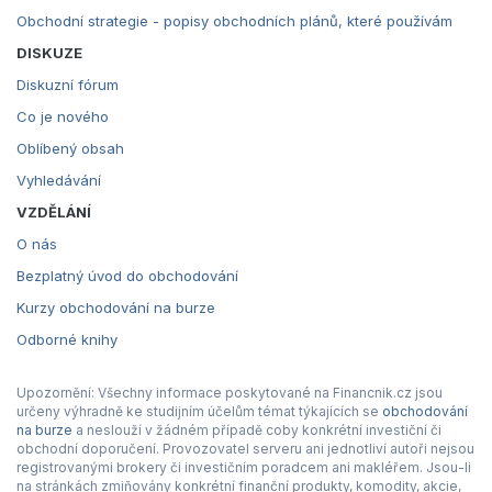
Obchodní strategie - popisy obchodních plánů, které používám
DISKUZE
Diskuzní fórum
Co je nového
Oblíbený obsah
Vyhledávání
VZDĚLÁNÍ
O nás
Bezplatný úvod do obchodování
Kurzy obchodování na burze
Odborné knihy
Upozornění: Všechny informace poskytované na Financnik.cz jsou
určeny výhradně ke studijním účelům témat týkajících se
obchodování
na burze
a neslouží v žádném případě coby konkrétní investiční či
obchodní doporučení. Provozovatel serveru ani jednotliví autoři nejsou
registrovanými brokery či investičním poradcem ani makléřem. Jsou-li
na stránkách zmiňovány konkrétní finanční produkty, komodity, akcie,