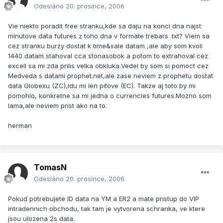
Odesláno
20. prosince, 2006
Vie niekto poradit free stranku,kde sa daju na konci dna najst
minutove data futures z toho dna v formate trebars .txt? Viem sa
cez stranku burzy dostat k time&sale datam ,ale aby som kvoli
1440 datam stahoval cca stonasobok a potom to extrahoval cez
excell sa mi zda prilis velka obkluka.Vedel by som si pomoct cez
Medveda s datami prophet.net,ale zase neviem z prophetu dostat
data Globexu (ZC),idu mi len pitove (EC). Takze aj toto by mi
pomohlo, konkretne sa mi jedna o currencies futures.Mozno som
lama,ale neviem prist ako na to.
herman
TomasN
Odesláno
20. prosince, 2006
Pokud potrebujete ID data na YM a ER2 a mate pristup do VIP
intradennich obchodu, tak tam je vytvorena schranka, ve ktere
jsou ulozena 2s data.