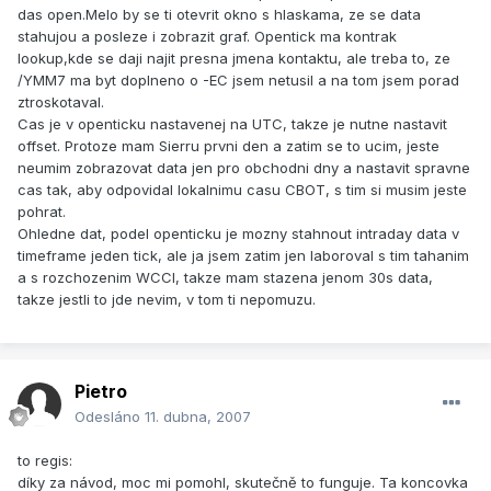
das open.Melo by se ti otevrit okno s hlaskama, ze se data
stahujou a posleze i zobrazit graf. Opentick ma kontrak
lookup,kde se daji najit presna jmena kontaktu, ale treba to, ze
/YMM7 ma byt doplneno o -EC jsem netusil a na tom jsem porad
ztroskotaval.
Cas je v openticku nastavenej na UTC, takze je nutne nastavit
offset. Protoze mam Sierru prvni den a zatim se to ucim, jeste
neumim zobrazovat data jen pro obchodni dny a nastavit spravne
cas tak, aby odpovidal lokalnimu casu CBOT, s tim si musim jeste
pohrat.
Ohledne dat, podel openticku je mozny stahnout intraday data v
timeframe jeden tick, ale ja jsem zatim jen laboroval s tim tahanim
a s rozchozenim WCCI, takze mam stazena jenom 30s data,
takze jestli to jde nevim, v tom ti nepomuzu.
Pietro
Odesláno
11. dubna, 2007
to regis:
díky za návod, moc mi pomohl, skutečně to funguje. Ta koncovka