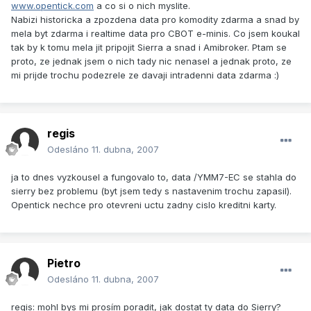
www.opentick.com
a co si o nich myslite.
Nabizi historicka a zpozdena data pro komodity zdarma a snad by
mela byt zdarma i realtime data pro CBOT e-minis. Co jsem koukal
tak by k tomu mela jit pripojit Sierra a snad i Amibroker. Ptam se
proto, ze jednak jsem o nich tady nic nenasel a jednak proto, ze
mi prijde trochu podezrele ze davaji intradenni data zdarma :)
regis
Odesláno
11. dubna, 2007
ja to dnes vyzkousel a fungovalo to, data /YMM7-EC se stahla do
sierry bez problemu (byt jsem tedy s nastavenim trochu zapasil).
Opentick nechce pro otevreni uctu zadny cislo kreditni karty.
Pietro
Odesláno
11. dubna, 2007
regis: mohl bys mi prosím poradit, jak dostat ty data do Sierry?