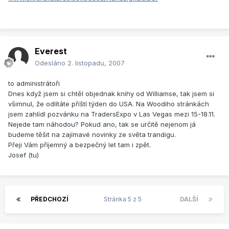
Everest
Odesláno
2. listopadu, 2007
to administrátoři
Dnes když jsem si chtěl objednak knihy od Williamse, tak jsem si
všimnul, že odlítáte příští týden do USA. Na Woodiho stránkách
jsem zahlídl pozvánku na TradersExpo v Las Vegas mezi 15-18.11.
Nejede tam náhodou? Pokud ano, tak se určitě nejenom já
budeme těšit na zajímavé novinky ze světa trandigu.
Přeji Vám příjemný a bezpečný let tam i zpět.
Josef (tu)
PŘEDCHOZÍ
Stránka 5 z 5
DALŠÍ