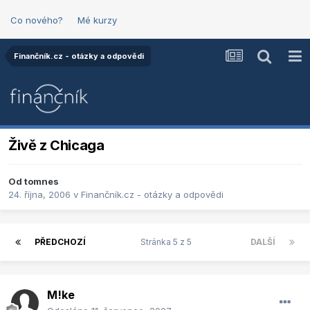
Co nového?
Mé kurzy
Finančník.cz - otázky a odpovědi
Živě z Chicaga
Od
tomnes
24. října, 2006
v
Finančník.cz - otázky a odpovědi
PŘEDCHOZÍ
Stránka 5 z 5
DALŠÍ
M!ke