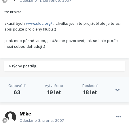
Odesláno
11. července, 2007
to: krakra
zkusil bych
www.ulcc.org/
, chvilku jsem to projížděl ale je to asi
spíš pouze pro členy klubu ;)
jinak moc pěkné video, je úžasné pozorovat, jak se tihle profíci
mezi sebou dohadují :)
4 týdny později...
Odpovědí
Vytvořeno
Poslední
63
19 let
18 let
M!ke
Odesláno
3. srpna, 2007