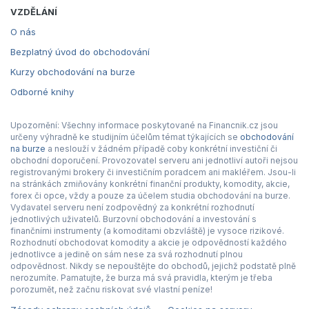
VZDĚLÁNÍ
O nás
Bezplatný úvod do obchodování
Kurzy obchodování na burze
Odborné knihy
Upozornění: Všechny informace poskytované na Financnik.cz jsou
určeny výhradně ke studijním účelům témat týkajících se
obchodování
na burze
a neslouží v žádném případě coby konkrétní investiční či
obchodní doporučení. Provozovatel serveru ani jednotliví autoři nejsou
registrovanými brokery či investičním poradcem ani makléřem. Jsou-li
na stránkách zmiňovány konkrétní finanční produkty, komodity, akcie,
forex či opce, vždy a pouze za účelem studia obchodování na burze.
Vydavatel serveru není zodpovědný za konkrétní rozhodnutí
jednotlivých uživatelů. Burzovní obchodování a investování s
finančními instrumenty (a komoditami obzvláště) je vysoce rizikové.
Rozhodnutí obchodovat komodity a akcie je odpovědností každého
jednotlivce a jedině on sám nese za svá rozhodnutí plnou
odpovědnost. Nikdy se nepouštějte do obchodů, jejichž podstatě plně
nerozumíte. Pamatujte, že burza má svá pravidla, kterým je třeba
porozumět, než začnu riskovat své vlastní peníze!