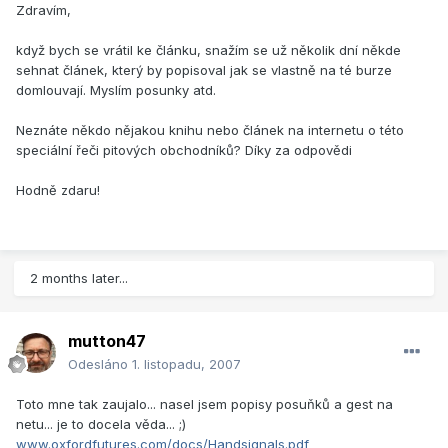
Zdravím,
když bych se vrátil ke článku, snažím se už několik dní někde
sehnat článek, který by popisoval jak se vlastně na té burze
domlouvají. Myslím posunky atd.
Neznáte někdo nějakou knihu nebo článek na internetu o této
speciální řeči pitových obchodníků? Díky za odpovědi
Hodně zdaru!
2 months later...
mutton47
Odesláno
1. listopadu, 2007
Toto mne tak zaujalo... nasel jsem popisy posuňků a gest na
netu... je to docela věda... ;)
www.oxfordfutures.com/docs/Handsignals.pdf