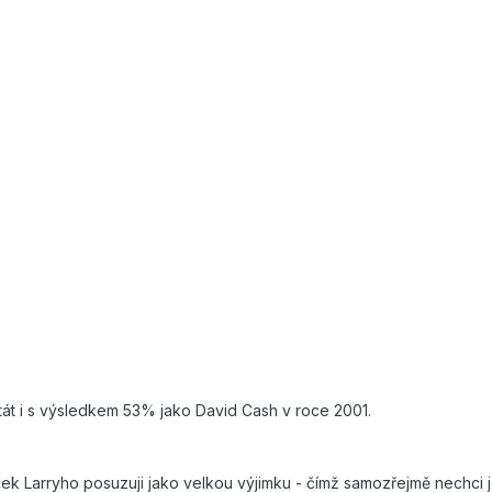
stát i s výsledkem 53% jako David Cash v roce 2001.
dek Larryho posuzuji jako velkou výjimku - čímž samozřejmě nechc