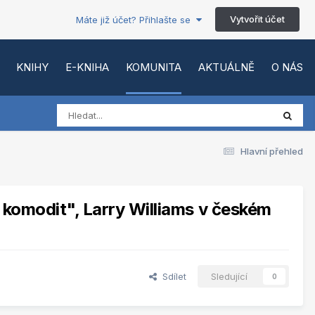
Vytvořit účet
Máte již účet? Přihlašte se
KNIHY
E-KNIHA
KOMUNITA
AKTUÁLNĚ
O NÁS
Hlavní přehled
 komodit", Larry Williams v českém
Sdílet
Sledující
0