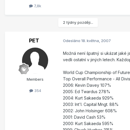
7,8k
2 týdny později...
PET
Odesláno
18. května, 2007
Možná není špatný si ukázat jaké j
vedli ostatní v jiných letech. Každ
World Cup Championship of Future
Top Overall Performance - All Divi
Members
2006: Kevin Davey 107%
354
2005: Ed Twardus 278%
2004: Kurt Sakaeda 929%
2003: Int'l. Capital Mngt. 88%
2002: John Holsinger 608%
2001: David Cash 53%
2000: Kurt Sakaeda 595%
1999: Chuck Hughes 315%