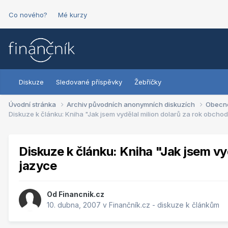
Co nového?
Mé kurzy
Diskuze
Sledované příspěvky
Žebříčky
Úvodní stránka
Archiv původních anonymních diskuzích
Obecn
Diskuze k článku: Kniha "Jak jsem vydělal milion dolarů za rok obcho
Diskuze k článku: Kniha "Jak jsem v
jazyce
Od
Financnik.cz
10. dubna, 2007
v
Finančník.cz - diskuze k článkům