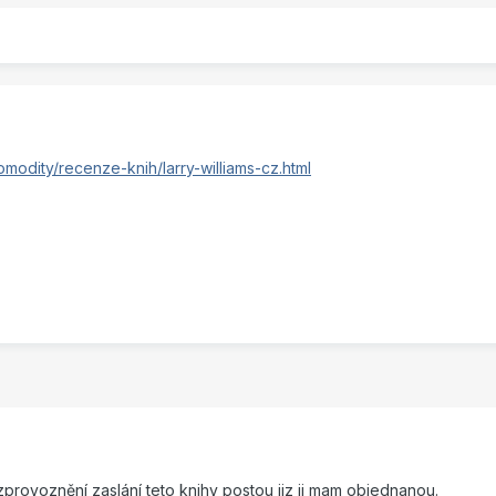
modity/recenze-knih/larry-williams-cz.html
zprovoznění zaslání teto knihy postou jiz ji mam objednanou.