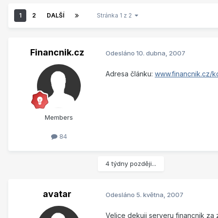
1
2
DALŠÍ
Stránka 1 z 2
Financnik.cz
Odesláno
10. dubna, 2007
Adresa článku:
www.financnik.cz/ko
Members
84
4 týdny později...
avatar
Odesláno
5. května, 2007
Velice dekuji serveru financnik za 