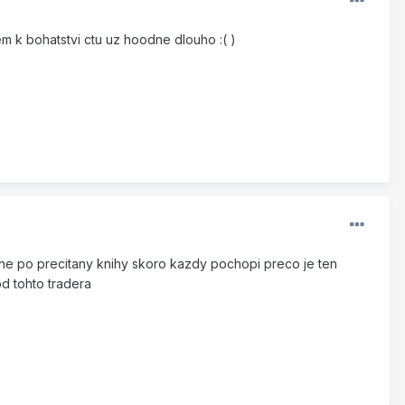
em k bohatstvi ctu uz hoodne dlouho :( )
lavne po precitany knihy skoro kazdy pochopi preco je ten
od tohto tradera