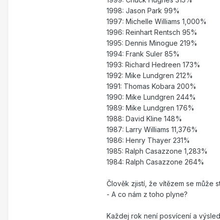
1998: Jason Park 99%
1997: Michelle Williams 1,000%
1996: Reinhart Rentsch 95%
1995: Dennis Minogue 219%
1994: Frank Suler 85%
1993: Richard Hedreen 173%
1992: Mike Lundgren 212%
1991: Thomas Kobara 200%
1990: Mike Lundgren 244%
1989: Mike Lundgren 176%
1988: David Kline 148%
1987: Larry Williams 11,376%
1986: Henry Thayer 231%
1985: Ralph Casazzone 1,283%
1984: Ralph Casazzone 264%
Člověk zjistí, že vítězem se může 
- A co nám z toho plyne?
Každej rok není posvícení a výsle