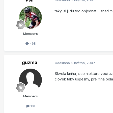
Odesláno
6. května, 2007
taky jsi ji du ted objednat ... sna
Members
468
guzma
Odesláno
6. května, 2007
Skvela kniha, sice niektore veci u
clovek taky uspesny, pre mna bola 
Members
101