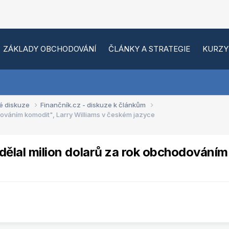
ZÁKLADY OBCHODOVÁNÍ
ČLÁNKY A STRATEGIE
KURZY
é diskuze
Finančník.cz - diskuze k článkům
dováním komodit", Larry Williams v českém jazyce
ydělal milion dolarů za rok obchodováním