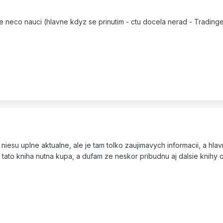
d me neco nauci (hlavne kdyz se prinutim - ctu docela nerad - Trading
z niesu uplne aktualne, ale je tam tolko zaujimavych informacii, a h
tato kniha nutna kupa, a dufam ze neskor pribudnu aj dalsie knihy 