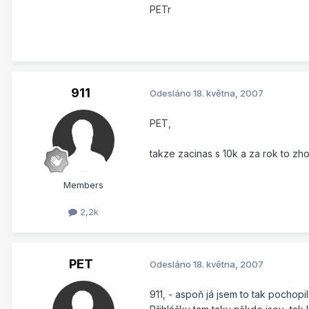
PETr
911
Odesláno
18. května, 2007
PET,
takze zacinas s 10k a za rok to zhod
Members
2,2k
PET
Odesláno
18. května, 2007
911, - aspoň já jsem to tak pochopil