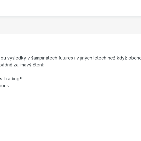
sou výsledky v šampinátech futures i v jiných letech než když obcho
opádně zajímavý čtení:
s Trading®
sions