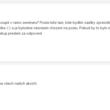
pit v ramci seminaru? Posta totiz tam, kde bydlim zasilky zpravidla
ka :( ) a ja bytostne nesnasim chozeni na postu. Pokud by to bylo
Dekuji predem za odpoved.
 na všech našich akcích.