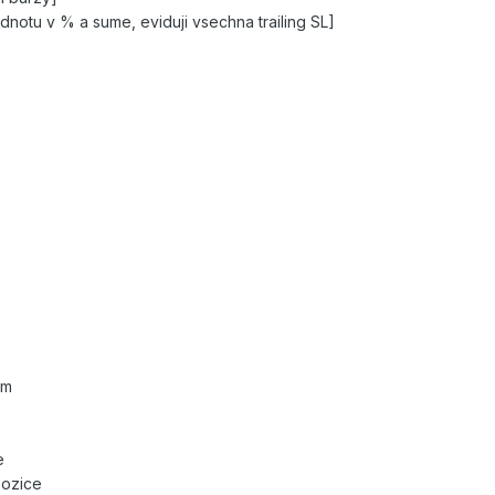
hodnotu v % a sume, eviduji vsechna trailing SL]
em
e
pozice