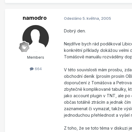
namodro
Odesláno
5. května, 2005
Dobrý den.
Nejdříve bych rád poděkoval Libico
konkrétní příklady dokážou velmi 
Tomášově manuálu rozváděny dopod
Members
664
V této souvislosti mám prosbu, zd
obchodní deník (prosím prosím OBRÁ
doporučení z Tomášova a Petrova 
zbytečně komplikované tabulky, kte
jako account plugin v TNT, ale po
občas totálně ztrácím a jednak čím
zaznamenat či vymazat, takže výsl
jednoduchou přehlednost a vyšel m
Z toho, že se toto téma v diskuzi 