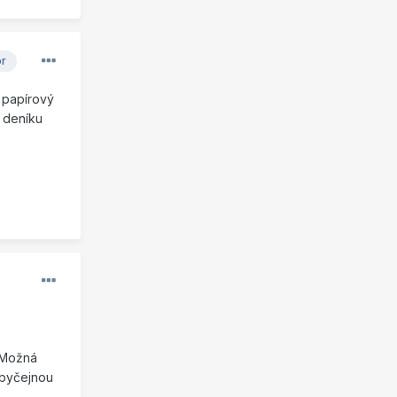
or
a papírový
 deníku
) Možná
obyčejnou