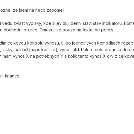
 mozne, ze jsem na neco zapomel.
du zvlast vypisky, kde si eviduji denni stav, stav indikatoru, kome
u obchodni pozice. Omezuji se pouze na fakta, ne pocity.
m celkovou kontrolu vynosu, tj. po jednotlivych komoditach rozeb
y, zisky, naklad [napr. komise], vynos atd. Pak to cele prenesu do c
rn mam vynos X na potrebnych Y a kolik tento vynos X cini z celko
i finance...