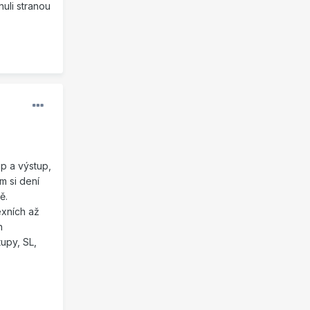
nuli stranou
p a výstup,
m si dení
ě.
exních až
n
upy, SL,