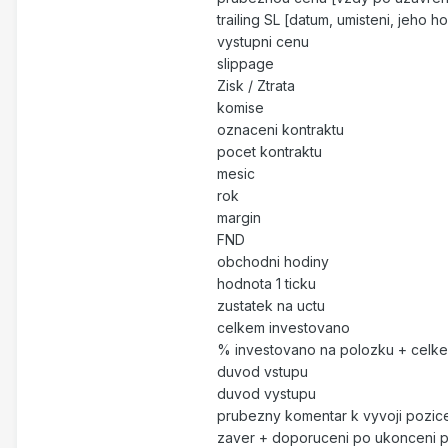
trailing SL [datum, umisteni, jeho 
vystupni cenu
slippage
Zisk / Ztrata
komise
oznaceni kontraktu
pocet kontraktu
mesic
rok
margin
FND
obchodni hodiny
hodnota 1 ticku
zustatek na uctu
celkem investovano
% investovano na polozku + celk
duvod vstupu
duvod vystupu
prubezny komentar k vyvoji pozic
zaver + doporuceni po ukonceni 