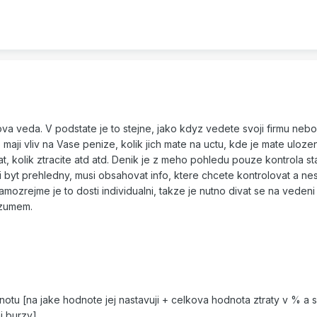
va veda. V podstate je to stejne, jako kdyz vedete svoji firmu neb
 maji vliv na Vase penize, kolik jich mate na uctu, kde je mate ulozen
t, kolik ztracite atd atd. Denik je z meho pohledu pouze kontrola st
byt prehledny, musi obsahovat info, ktere chcete kontrolovat a nes
amozrejme je to dosti individualni, takze je nutno divat se na veden
ozumem.
notu [na jake hodnote jej nastavuji + celkova hodnota ztraty v % a
i burzy]