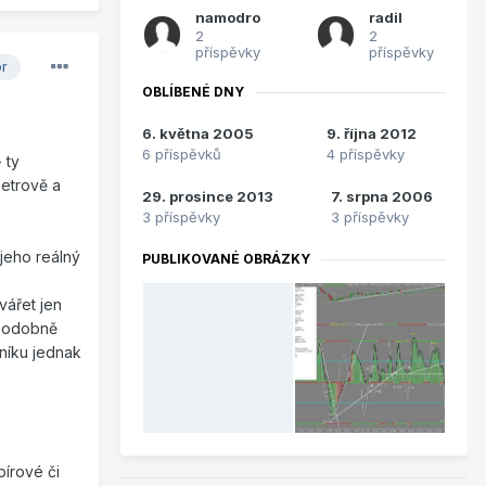
namodro
radil
2
2
příspěvky
příspěvky
or
OBLÍBENÉ DNY
6. května 2005
9. října 2012
6 příspěvků
4 příspěvky
 ty
Petrově a
29. prosince 2013
7. srpna 2006
3 příspěvky
3 příspěvky
jeho reálný
PUBLIKOVANÉ OBRÁZKY
vářet jen
 podobně
níku jednak
pírové či