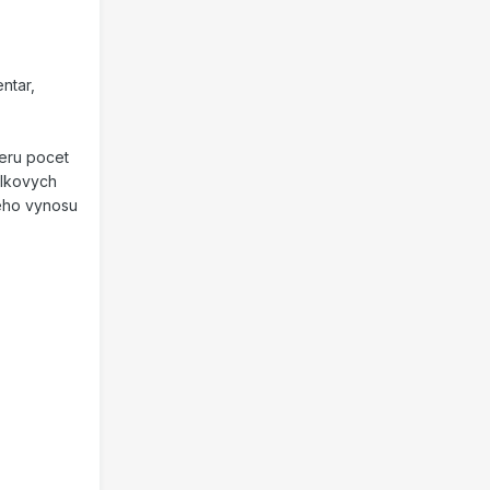
ntar,
eru pocet
elkovych
veho vynosu