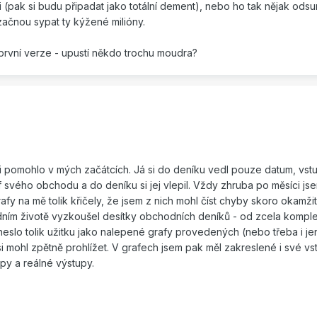
 (pak si budu připadat jako totální dement), nebo ho tak nějak odsu
 začnou sypat ty kýžené milióny.
 první verze - upustí někdo trochu moudra?
i pomohlo v mých začátcích. Já si do deníku vedl pouze datum, vstu
af svého obchodu a do deníku si jej vlepil. Vždy zhruba po měsíci jse
fy na mě tolik křičely, že jsem z nich mohl číst chyby skoro okamžit
dním životě vyzkoušel desítky obchodních deníků - od zcela kompl
ineslo tolik užitku jako nalepené grafy provedených (nebo třeba i je
 mohl zpětně prohlížet. V grafech jsem pak měl zakreslené i své vst
py a reálné výstupy.