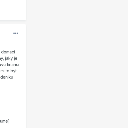
o domaci
y, jaky je
avu financi
mi to byt
i deniku
 sume]