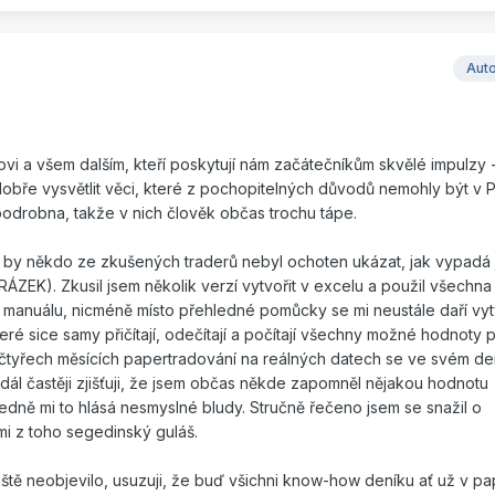
Aut
vi a všem dalším, kteří poskytují nám začátečníkům skvělé impulzy -
dobře vysvětlit věci, které z pochopitelných důvodů nemohly být v 
robna, takže v nich člověk občas trochu tápe.
a by někdo ze zkušených traderů nebyl ochoten ukázat, jak vypadá 
ZEK). Zkusil jsem několik verzí vytvořit v excelu a použil všechna
manuálu, nicméně místo přehledné pomůcky se mi neustále daří vyt
ré sice samy přičítají, odečítají a počítají všechny možné hodnoty
 čtyřech měsících papertradování na reálných datech se ve svém de
 dál častěji zjišťuji, že jsem občas někde zapomněl nějakou hodnotu
edně mi to hlásá nesmyslné bludy. Stručně řečeno jsem se snažil o
i z toho segedinský guláš.
ještě neobjevilo, usuzuji, že buď všichni know-how deníku ať už v pa