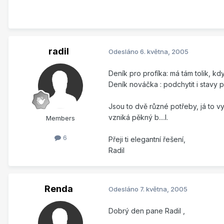
radil
Odesláno
6. května, 2005
Deník pro profíka: má tám tolik, kdy
Deník nováčka : podchytit i stavy p
Jsou to dvě různé potřeby, já to v
vzniká pěkný b....l.
Members
6
Přeji ti elegantní řešení,
Radil
Renda
Odesláno
7. května, 2005
Dobrý den pane Radil ,