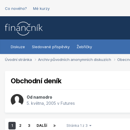
Co nového?
Mé kurzy
Diskuze
Sledované příspěvky
Žebříčky
Úvodní stránka
Archiv původních anonymních diskuzích
Obecn
Obchodní deník
Od
namodro
5. května, 2005
v
Futures
1
2
3
DALŠÍ
Stránka 1 z 3