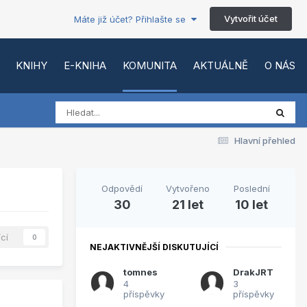
Vytvořit účet
Máte již účet? Přihlašte se
KNIHY
E-KNIHA
KOMUNITA
AKTUÁLNĚ
O NÁS
Hlavní přehled
Odpovědí
Vytvořeno
Poslední
30
21 let
10 let
ící
0
NEJAKTIVNĚJŠÍ DISKUTUJÍCÍ
tomnes
DrakJRT
4
3
příspěvky
příspěvky