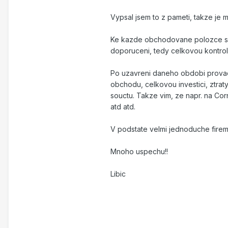
Vypsal jsem to z pameti, takze je
Ke kazde obchodovane polozce si ve
doporuceni, tedy celkovou kontrol
Po uzavreni daneho obdobi provadi
obchodu, celkovou investici, ztrat
souctu. Takze vim, ze napr. na Co
atd atd.
V podstate velmi jednoduche firemn
Mnoho uspechu!!
Libic