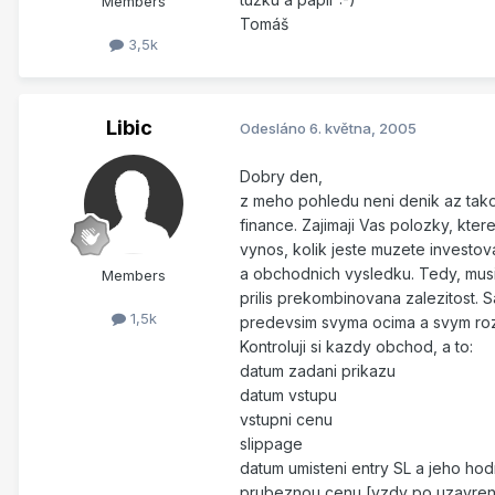
Members
Tomáš
3,5k
Libic
Odesláno
6. května, 2005
Dobry den,
z meho pohledu neni denik az tako
finance. Zajimaji Vas polozky, ktere
vynos, kolik jeste muzete investova
a obchodnich vysledku. Tedy, musi 
Members
prilis prekombinovana zalezitost. S
1,5k
predevsim svyma ocima a svym r
Kontroluji si kazdy obchod, a to:
datum zadani prikazu
datum vstupu
vstupni cenu
slippage
datum umisteni entry SL a jeho hod
prubeznou cenu [vzdy po uzavren