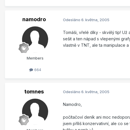
namodro
Odesláno
6. května, 2005
Tomáši, vřelé díky - skvělý tip! U
sešit a ten nápad s vlepenými gra
vlastně v TNT, ale ta manipulace a 
Members
664
tomnes
Odesláno
6. května, 2005
Namodro,
počítačoví deník ani moc nedoporu
jsem příliš konzervativní, ale co
tužku a papír :-)