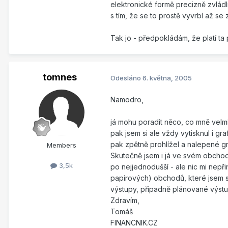
elektronické formě precizně zvládli
s tím, že se to prostě vyvrbí až se
Tak jo - předpokládám, že platí ta
tomnes
Odesláno
6. května, 2005
Namodro,
já mohu poradit něco, co mně velm
pak jsem si ale vždy vytisknul i gr
pak zpětně prohlížel a nalepené gra
Members
Skutečně jsem i já ve svém obcho
3,5k
po nejjednodušší - ale nic mi nepř
papírových) obchodů, které jsem si
výstupy, případně plánované výstu
Zdravím,
Tomáš
FINANCNIK.CZ