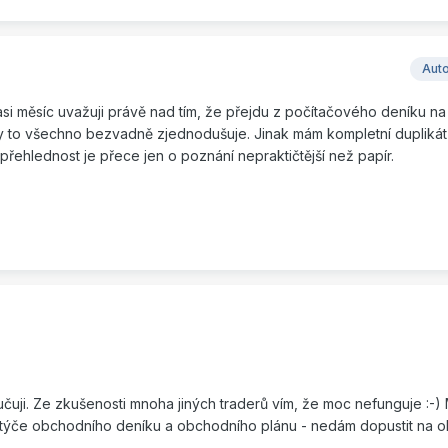
Aut
ž asi měsíc uvažuji právě nad tím, že přejdu z počítačového deníku n
fy to všechno bezvadně zjednodušuje. Jinak mám kompletní duplikát
přehlednost je přece jen o poznání nepraktičtější než papír.
čuji. Ze zkušenosti mnoha jiných traderů vím, že moc nefunguje :-
 se týče obchodního deníku a obchodního plánu - nedám dopustit na 