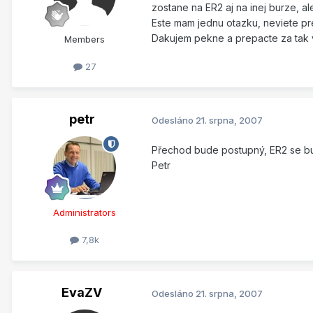
zostane na ER2 aj na inej burze, a
Este mam jednu otazku, neviete pre
Dakujem pekne a prepacte za tak v
Members
27
petr
Odesláno
21. srpna, 2007
Přechod bude postupný, ER2 se bu
Petr
Administrators
7,8k
EvaZV
Odesláno
21. srpna, 2007