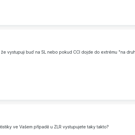
 že vystupuji buď na SL nebo pokud CCI dojde do extrému "na druh
atistiky ve Vašem případě u ZLR vystupujete taky takto?