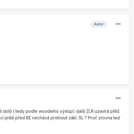
Autor
mě dolů ( tedy podle woodieho výstup) další ZLR uzavírá přiliž
cí ještě před BE nechává protnout zákl. SL ? Proč zrovna teď