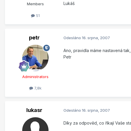
Lukáš
Members
51
petr
Odesláno
16. srpna, 2007
Ano, pravidla máme nastavená tak,
Petr
Administrators
7,8k
lukasr
Odesláno
16. srpna, 2007
Díky za odpověd, co říkají Vaše st