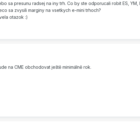
lebo sa presunu radsej na iny trh. Co by ste odporucali robit ES, YM
co sa zvysili marginy na vsetkych e-mini trhoch?
ela otazok :)
de na CME obchodovat ještě minimálně rok.