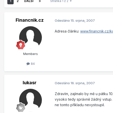
1
2
DALŠÍ
Stránka 1 z 2
Financnik.cz
Odesláno
15. srpna, 2007
Adresa článku:
www.financnik.cz/k
Members
84
lukasr
Odesláno
16. srpna, 2007
Zdravím, zajímalo by mě u pátku 10.
vysoko tedy správně žádný vstup. 
ne tomto příkladu nevystoupil.