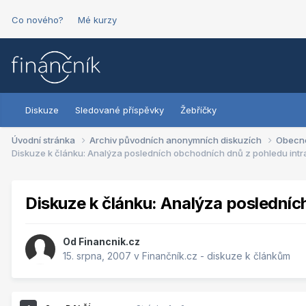
Co nového?
Mé kurzy
Diskuze
Sledované příspěvky
Žebříčky
Úvodní stránka
Archiv původních anonymních diskuzích
Obecn
Diskuze k článku: Analýza posledních obchodních dnů z pohledu int
Diskuze k článku: Analýza posledníc
Od
Financnik.cz
15. srpna, 2007
v
Finančník.cz - diskuze k článkům