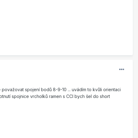
považovat spojení bodů 8-9-10 ... uvádím to kvůli orientaci
tnutí spojnice vrcholků ramen s CCI bych šel do short