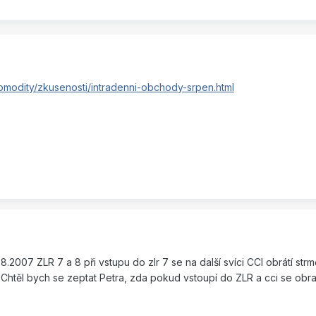
omodity/zkusenosti/intradenni-obchody-srpen.html
8.2007 ZLR 7 a 8 při vstupu do zlr 7 se na další svíci CCI obrátí str
Chtěl bych se zeptat Petra, zda pokud vstoupí do ZLR a cci se obra