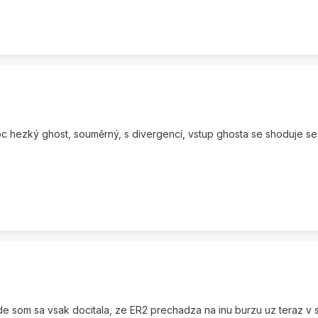
c hezký ghost, souměrný, s divergencí, vstup ghosta se shoduje se 
som sa vsak docitala, ze ER2 prechadza na inu burzu uz teraz v se