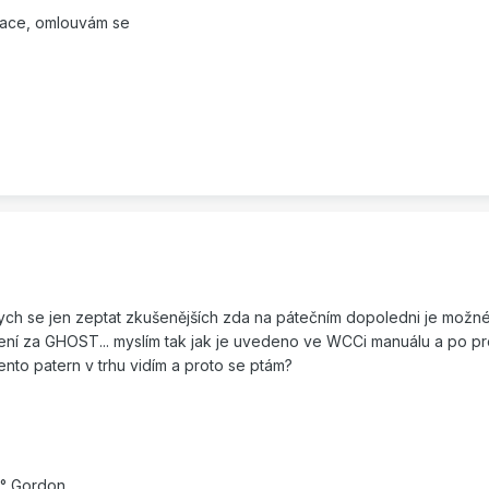
trace, omlouvám se
 bych se jen zeptat zkušenějších zda na pátečním dopoledni je možné 
ení za GHOST... myslím tak jak je uvedeno ve WCCi manuálu a po pro
ento patern v trhu vidím a proto se ptám?
1° Gordon