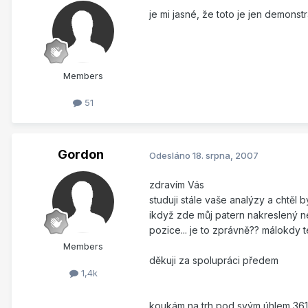
je mi jasné, že toto je jen demons
Members
51
Gordon
Odesláno
18. srpna, 2007
zdravím Vás
studuji stále vaše analýzy a chtěl
ikdyž zde můj patern nakreslený n
pozice... je to zprávně?? málokdy t
Members
děkuji za spolupráci předem
1,4k
koukám na trh pod svým úhlem 36