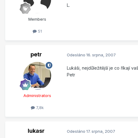
L.
Members
51
petr
Odesláno
16. srpna, 2007
Lukáši, nejdůležitější je co říkají 
Petr
Administrators
7,8k
lukasr
Odesláno
17. srpna, 2007