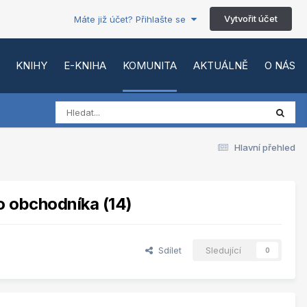
Vytvořit účet
Máte již účet? Přihlašte se
KNIHY
E-KNIHA
KOMUNITA
AKTUÁLNĚ
O NÁS
Hlavní přehled
o obchodníka (14)
Sdílet
Sledující
0