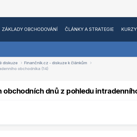
ZÁKLADY OBCHODOVÁNÍ
ČLÁNKY A STRATEGIE
KURZY
é diskuze
Finančník.cz - diskuze k článkům
radenního obchodníka (14)
h obchodních dnů z pohledu intradenníh