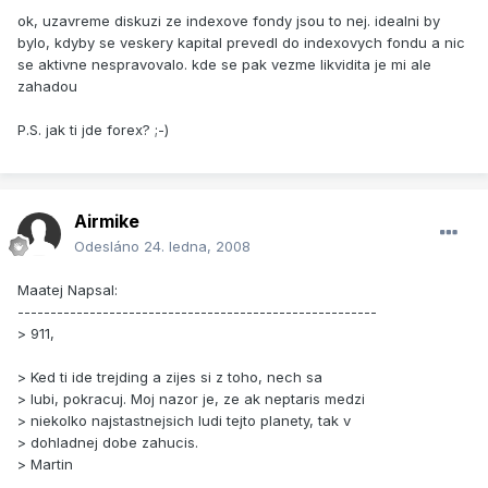
ok, uzavreme diskuzi ze indexove fondy jsou to nej. idealni by
bylo, kdyby se veskery kapital prevedl do indexovych fondu a nic
se aktivne nespravovalo. kde se pak vezme likvidita je mi ale
zahadou
P.S. jak ti jde forex? ;-)
Airmike
Odesláno
24. ledna, 2008
Maatej Napsal:
-------------------------------------------------------
> 911,
> Ked ti ide trejding a zijes si z toho, nech sa
> lubi, pokracuj. Moj nazor je, ze ak neptaris medzi
> niekolko najstastnejsich ludi tejto planety, tak v
> dohladnej dobe zahucis.
> Martin