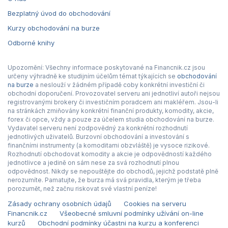
Bezplatný úvod do obchodování
Kurzy obchodování na burze
Odborné knihy
Upozornění: Všechny informace poskytované na Financnik.cz jsou
určeny výhradně ke studijním účelům témat týkajících se
obchodování
na burze
a neslouží v žádném případě coby konkrétní investiční či
obchodní doporučení. Provozovatel serveru ani jednotliví autoři nejsou
registrovanými brokery či investičním poradcem ani makléřem. Jsou-li
na stránkách zmiňovány konkrétní finanční produkty, komodity, akcie,
forex či opce, vždy a pouze za účelem studia obchodování na burze.
Vydavatel serveru není zodpovědný za konkrétní rozhodnutí
jednotlivých uživatelů. Burzovní obchodování a investování s
finančními instrumenty (a komoditami obzvláště) je vysoce rizikové.
Rozhodnutí obchodovat komodity a akcie je odpovědností každého
jednotlivce a jedině on sám nese za svá rozhodnutí plnou
odpovědnost. Nikdy se nepouštějte do obchodů, jejichž podstatě plně
nerozumíte. Pamatujte, že burza má svá pravidla, kterým je třeba
porozumět, než začnu riskovat své vlastní peníze!
Zásady ochrany osobních údajů
Cookies na serveru
Financnik.cz
Všeobecné smluvní podmínky užívání on-line
kurzů
Obchodní podmínky účastni na kurzu a konferenci