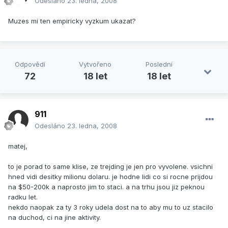
Odesláno
23. ledna, 2008
Muzes mi ten empiricky vyzkum ukazat?
Odpovědí
Vytvořeno
Poslední
72
18 let
18 let
911
Odesláno
23. ledna, 2008
matej,
to je porad to same klise, ze trejding je jen pro vyvolene. vsichni
hned vidi desitky milionu dolaru. je hodne lidi co si rocne prijdou
na $50-200k a naprosto jim to staci. a na trhu jsou jiz peknou
radku let.
nekdo naopak za ty 3 roky udela dost na to aby mu to uz stacilo
na duchod, ci na jine aktivity.