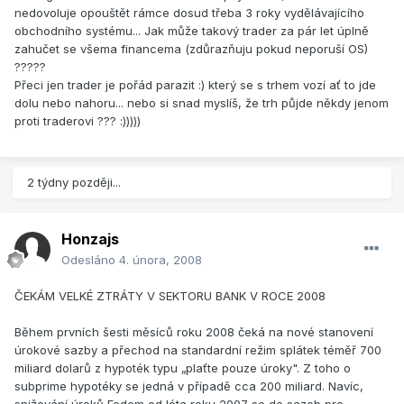
nedovoluje opouštět rámce dosud třeba 3 roky vydělávajícího
obchodního systému... Jak může takový trader za pár let úplně
zahučet se všema financema (zdůrazňuju pokud neporuší OS)
?????
Přeci jen trader je pořád parazit :) který se s trhem vozí ať to jde
dolu nebo nahoru... nebo si snad myslíš, že trh půjde někdy jenom
proti traderovi ??? :)))))
2 týdny později...
Honzajs
Odesláno
4. února, 2008
ČEKÁM VELKÉ ZTRÁTY V SEKTORU BANK V ROCE 2008
Během prvních šesti měsíců roku 2008 čeká na nové stanovení
úrokové sazby a přechod na standardní režim splátek téměř 700
miliard dolarů z hypoték typu „plaťte pouze úroky". Z toho o
subprime hypotéky se jedná v případě cca 200 miliard. Navíc,