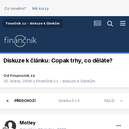
Co nového?
Mé kurzy
Finančník.cz - diskuze k článkům
Diskuze k článku: Copak trhy, co děláte?
Od
Financnik.cz
20. ledna, 2008
v
Finančník.cz - diskuze k článkům
PŘEDCHOZÍ
Stránka 5 z 5
DALŠÍ
Motley