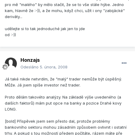
pro mě "malého" by mělo stačit, že se to vše stále hýbe. Jedno
kam, hlavně že :-)), a že mohu, když chci, užít i ony "zabijácké"
deriváty...
udělejte si to tak jednoduché jak jen to jde
od :-))
Honzajs
Odesláno
5. února, 2008
Já také nikde netvrdím, že "malý" trader nemůže být úspěšný.
Může. Já jsem spíše investor než trader.
Proto dělám takovéto analýzy. Na základě výše uvedeného (a
dalších faktorů) mám put opce na banky a pozice Drahé kovy
LONG.
[bold] Příspěvek jsem sem přesto dal, protože problémy
bankovního sektoru mohou zásadním způsobem ovlivnit i ostatní
trhy. A pokud s tou možností předem počítáte, rázem máte pře