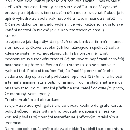
jsou o tom celé knížky-jinak to vidí ten kdo začíná, jinak to vidí ti,
kteří zažili natvrdo třeba ty 2díry v NY v září 01 a další výrazné
propady a nějak se s tím na svém účtu museli srovnat. Pokud je to
úplně vyhodilo ze sedla pak něco dělali zle, mnozí další přežili +/-
OK nebo dokonce na pádu vydělali. Je věcí každého jak si to své
konání nastaví (a hlavně jak je kdo "nastavený" sám...).
Krátce:
je zajímavé jak dopadly/-dají právě dnes banky a finanční mamuti,
s armádou špičkově vzdělaných lidí, užívajících špičkový soft a
kdejaké systémy, vč.modelovacích. Ti by přece měli znát
mechanismus fungování financí (vč.rizikovosti např.zmiň.derivátů)
dokonale? A přece se čas od času stane to, co se stalo velmi
rychle i teď. Proto si troufám říct, že "malé" peníze běžného
tradera se dají spravovat podstatně lépe než 12345mld. u kolosů
a téměř s minimem znalostí. To minimum co mi stačí znát ale musí
obsahovat to, co mi umožní přežít na trhu téměř cokoliv /mj.proto,
že mohu být velmi rychlý).
Trochu hrubě a ad absurdum:
strejc v zablácených galoších, co občas koukne do grafu kurzu,
pokud vůbec, může být na trhu podstatně úspěšnější než ke
kravatě přivázaný finanční manažer se špičkovým vzděláním a
technikou.
Na rozborech současného stavu si někteří udělají jistě docenturu,