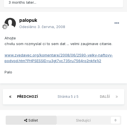
3 months later...
palopuk
Odesláno
3. června, 2008
Ahojte
chvilu som rozmyslal ci to sem dat ... velmi zaujimave citanie.
www.zvedavec.org/komentare/2008/06/2590-velky-naftovy-
podvod.htm?PHPSESSID=u3gt7vc735ru7564ro2nkfe1j2
Palo
PŘEDCHOZÍ
Stránka 5 z 5
DALŠÍ
Sdílet
Sledující
0