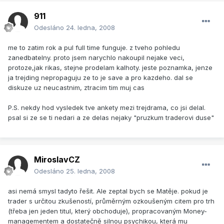
911
Odesláno
24. ledna, 2008
me to zatim rok a pul full time funguje. z tveho pohledu
zanedbatelny. proto jsem narychlo nakoupil nejake veci,
protoze,jak rikas, stejne prodelam kalhoty. jeste poznamka, jenze
ja trejding nepropaguju ze to je save a pro kazdeho. dal se
diskuze uz neucastnim, ztracim tim muj cas
P.S. nekdy hod vysledek tve ankety mezi trejdrama, co jsi delal.
psal si ze se ti nedari a ze delas nejaky "pruzkum traderovi duse"
MiroslavCZ
Odesláno
25. ledna, 2008
asi nemá smysl tadyto řešit. Ale zeptal bych se Matěje. pokud je
trader s určitou zkušeností, průměrným ozkoušeným citem pro trh
(třeba jen jeden titul, který obchoduje), propracovaným Money-
managementem a dostatečně silnou psychikou, která mu