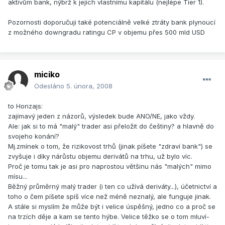
aktivům bank, nýbrž k jejich vlastnímu kapitálu (nejlépe Tier 1).
Pozornosti doporučuji také potenciálně velké ztráty bank plynoucí
z možného downgradu ratingu CP v objemu přes 500 mld USD
miciko
Odesláno
5. února, 2008
to Honzajs:
zajímavý jeden z názorů, výsledek bude ANO/NE, jako vždy.
Ale: jak si to má "malý" trader asi přeložit do češtiny? a hlavně do
svojeho konání?
Mj.zmínek o tom, že rizikovost trhů (jinak píšete "zdraví bank") se
zvyšuje i díky nárůstu objemu derivátů na trhu, už bylo víc.
Proč je tomu tak je asi pro naprostou většinu nás "malých" mimo
mísu...
Běžný průměrný malý trader (i ten co užívá deriváty...), účetnictví a
toho o čem píšete spíš více než méně neznalý, ale funguje jinak.
A stále si myslím že může být i velice úspěšný, jedno co a proč se
na trzích děje a kam se tento hýbe. Velice těžko se o tom mluví-