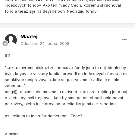
indexovych fondov. Ako ten mlady Cech, ktoremu skrachoval
fond a teraz zije na Seysheloch. Nech ziju fondy!
Maatej
Odesláno
24. ledna, 2008
911
"...ok, uzavreme diskuzi ze indexove fondy jsou to nej. idealni by
bylo, kdyby se veskery kapital prevedl do indexovych fondu a nic
se aktivne nespravovalo. kde se pak vezme likvidita je mi ale
zahadou..."
omg:)))...mozme. ale mozme ju uzavriet aj tak, ze trejding je to naj
a vsetci by mali trejdovat. Kde by sme potom chodili nakupovat
potraviny, alebo k lekarovi na prehliadky je mi ale zahadou...
ps: celkom to ide s fundamentami. Tebe?
Airmike