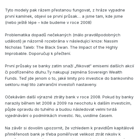
Tyto modely pak rázem přestanou fungovat, z hráze vypadne
první kamínek, objeví se první průsak… a jsme tam, kde jsme
(nebo ještě lépe – kde budeme v roce 2008)
Problematika dopadů nečekaných (málo pravděpodobných
událostí) je názorně rozebrána v následující knize: Nassim
Nicholas Taleb: The Black Swan. The Impact of the Highly
Improbable. Doporučuji k přečtení.
První průsaky se banky zatím snaží „flikovat“ emisemi dalších akcií
či podřízeného dluhu.Ty nakupují zejména Sovereign Wealth
Funds. Teď jde jenom o to, jaké limity pro investice do bankovního
sektoru mají tito zahraniční investoři nastaveny.
Očekávám další výrazné ztráty bank v roce 2008. Pokud by banky
narazily během let 2008 a 2009 na neochotu k dalším investicím,
půjde opravdu do tuhého a budou následovat velmi tvrdá
vyjednávání o podmínkách investic. No, uvidíme časem.
Na závěr si dovolím upozornit, že vzhledem k pravidlům kapitálové
přiměřenosti bank je třeba poměřovat velikost ztrát nikoliv k