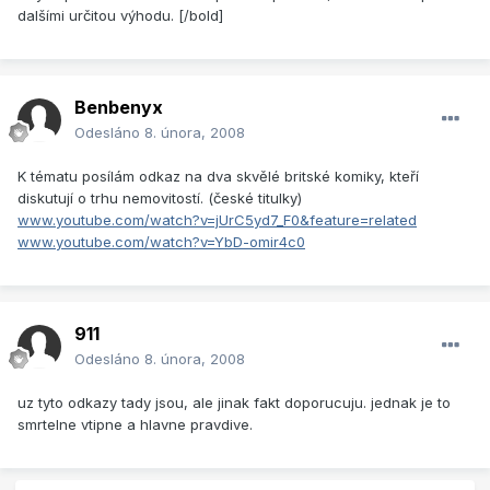
dalšími určitou výhodu. [/bold]
Benbenyx
Odesláno
8. února, 2008
K tématu posílám odkaz na dva skvělé britské komiky, kteří
diskutují o trhu nemovitostí. (české titulky)
www.youtube.com/watch?v=jUrC5yd7_F0&feature=related
www.youtube.com/watch?v=YbD-omir4c0
911
Odesláno
8. února, 2008
uz tyto odkazy tady jsou, ale jinak fakt doporucuju. jednak je to
smrtelne vtipne a hlavne pravdive.