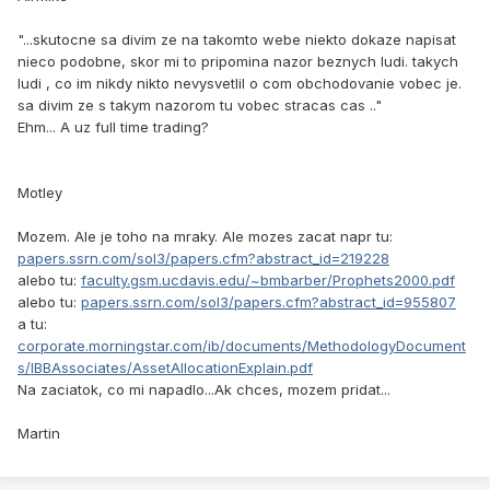
"...skutocne sa divim ze na takomto webe niekto dokaze napisat
nieco podobne, skor mi to pripomina nazor beznych ludi. takych
ludi , co im nikdy nikto nevysvetlil o com obchodovanie vobec je.
sa divim ze s takym nazorom tu vobec stracas cas .."
Ehm... A uz full time trading?
Motley
Mozem. Ale je toho na mraky. Ale mozes zacat napr tu:
papers.ssrn.com/sol3/papers.cfm?abstract_id=219228
alebo tu:
faculty.gsm.ucdavis.edu/~bmbarber/Prophets2000.pdf
alebo tu:
papers.ssrn.com/sol3/papers.cfm?abstract_id=955807
a tu:
corporate.morningstar.com/ib/documents/MethodologyDocument
s/IBBAssociates/AssetAllocationExplain.pdf
Na zaciatok, co mi napadlo...Ak chces, mozem pridat...
Martin