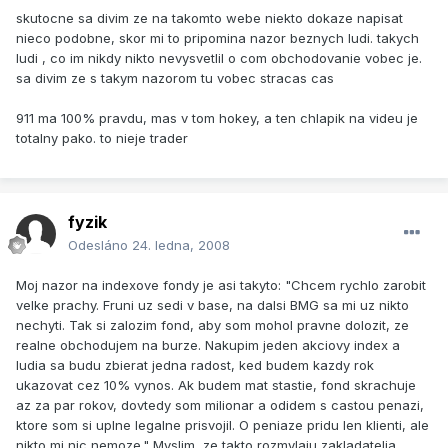
skutocne sa divim ze na takomto webe niekto dokaze napisat
nieco podobne, skor mi to pripomina nazor beznych ludi. takych
ludi , co im nikdy nikto nevysvetlil o com obchodovanie vobec je.
sa divim ze s takym nazorom tu vobec stracas cas
911 ma 100% pravdu, mas v tom hokey, a ten chlapik na videu je
totalny pako. to nieje trader
fyzik
Odesláno
24. ledna, 2008
Moj nazor na indexove fondy je asi takyto: "Chcem rychlo zarobit
velke prachy. Fruni uz sedi v base, na dalsi BMG sa mi uz nikto
nechyti. Tak si zalozim fond, aby som mohol pravne dolozit, ze
realne obchodujem na burze. Nakupim jeden akciovy index a
ludia sa budu zbierat jedna radost, ked budem kazdy rok
ukazovat cez 10% vynos. Ak budem mat stastie, fond skrachuje
az za par rokov, dovtedy som milionar a odidem s castou penazi,
ktore som si uplne legalne prisvojil. O peniaze pridu len klienti, ale
nikto mi nic nemoze." Myslim, ze takto rozmylaju zakladatelia