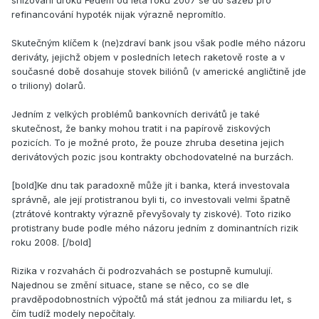
snižování úroků Fedem od léta roku 2007 se do sazeb pro
refinancování hypoték nijak výrazně nepromítlo.
Skutečným klíčem k (ne)zdraví bank jsou však podle mého názoru
deriváty, jejichž objem v posledních letech raketově roste a v
současné době dosahuje stovek biliónů (v americké angličtině jde
o triliony) dolarů.
Jedním z velkých problémů bankovních derivátů je také
skutečnost, že banky mohou tratit i na papírově ziskových
pozicích. To je možné proto, že pouze zhruba desetina jejich
derivátových pozic jsou kontrakty obchodovatelné na burzách.
[bold]Ke dnu tak paradoxně může jít i banka, která investovala
správně, ale její protistranou byli ti, co investovali velmi špatně
(ztrátové kontrakty výrazně převyšovaly ty ziskové). Toto riziko
protistrany bude podle mého názoru jedním z dominantních rizik
roku 2008. [/bold]
Rizika v rozvahách či podrozvahách se postupně kumulují.
Najednou se změní situace, stane se něco, co se dle
pravděpodobnostních výpočtů má stát jednou za miliardu let, s
čím tudíž modely nepočítaly.