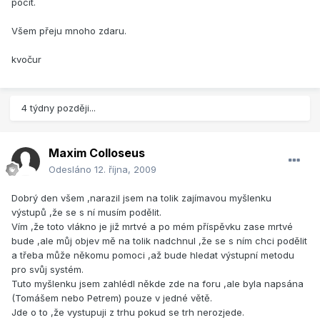
pocit.
Všem přeju mnoho zdaru.
kvočur
4 týdny později...
Maxim Colloseus
Odesláno
12. října, 2009
Dobrý den všem ,narazil jsem na tolik zajímavou myšlenku
výstupů ,že se s ní musím podělit.
Vím ,že toto vlákno je již mrtvé a po mém příspěvku zase mrtvé
bude ,ale můj objev mě na tolik nadchnul ,že se s ním chci podělit
a třeba může někomu pomoci ,až bude hledat výstupní metodu
pro svůj systém.
Tuto myšlenku jsem zahlédl někde zde na foru ,ale byla napsána
(Tomášem nebo Petrem) pouze v jedné větě.
Jde o to ,že vystupuji z trhu pokud se trh nerozjede.