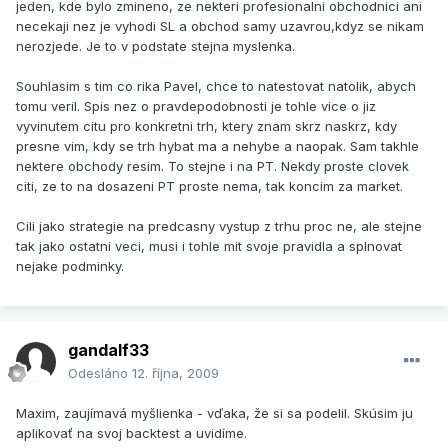
jeden, kde bylo zmineno, ze nekteri profesionalni obchodnici ani
necekaji nez je vyhodi SL a obchod samy uzavrou,kdyz se nikam
nerozjede. Je to v podstate stejna myslenka.
Souhlasim s tim co rika Pavel, chce to natestovat natolik, abych
tomu veril. Spis nez o pravdepodobnosti je tohle vice o jiz
vyvinutem citu pro konkretni trh, ktery znam skrz naskrz, kdy
presne vim, kdy se trh hybat ma a nehybe a naopak. Sam takhle
nektere obchody resim. To stejne i na PT. Nekdy proste clovek
citi, ze to na dosazeni PT proste nema, tak koncim za market.
Cili jako strategie na predcasny vystup z trhu proc ne, ale stejne
tak jako ostatni veci, musi i tohle mit svoje pravidla a splnovat
nejake podminky.
gandalf33
Odesláno
12. října, 2009
Maxim, zaujímavá myšlienka - vďaka, že si sa podelil. Skúsim ju
aplikovať na svoj backtest a uvidíme.