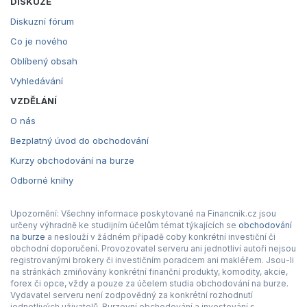
DISKUZE
Diskuzní fórum
Co je nového
Oblíbený obsah
Vyhledávání
VZDĚLÁNÍ
O nás
Bezplatný úvod do obchodování
Kurzy obchodování na burze
Odborné knihy
Upozornění: Všechny informace poskytované na Financnik.cz jsou
určeny výhradně ke studijním účelům témat týkajících se
obchodování
na burze
a neslouží v žádném případě coby konkrétní investiční či
obchodní doporučení. Provozovatel serveru ani jednotliví autoři nejsou
registrovanými brokery či investičním poradcem ani makléřem. Jsou-li
na stránkách zmiňovány konkrétní finanční produkty, komodity, akcie,
forex či opce, vždy a pouze za účelem studia obchodování na burze.
Vydavatel serveru není zodpovědný za konkrétní rozhodnutí
jednotlivých uživatelů. Burzovní obchodování a investování s