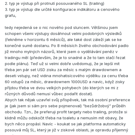
2. typ je výstup při protnutí posouvaného SL (trailing)
3. typ je výstup dle určité konfigurace indikátoru a cenového
grafu,
tedy nejedená se o nic nového pod sluncem. Většinou jsem
schopen všemi výstupy dosáhnout velmi podobných výsledků
(řekněme v horizontu 6 měsíců), ale také dost záleží jak se ke
konečné sumě dostanu. Po 8 měsísích živého obchodování padlo
již mnoho mylných názorů, které jsem o vydělávání peněz v
tradingu měl (především, že je to snadné a že to tam stačí řezat
podle plánu). Teď už si velmi dobře uvědomuji, že je lepší mít
třeba jen pár set USD zisku za měsíc s malým drawdownem a
deseti vstupy, než vidina mnohatisícového výdělku za cenu třeba
60 vstupů za měsíc, drawdownem 1000USD a navíc, když zisky
příjdou třeba ve dvou velkých pohybech (do kterých se mi z
různých důvodů nemusí vůbec podařit dostat).
Abych tak nějak uzavřel svůj příspěvek, tak má osobní preference
je (jak jsem si sám pro sebe pojmenoval) "bezůdržobvý" průběh
obchodu. Tzn., že preferuji profit targety nebo trailing, protože si
klidně můžu odskočit třeba na toaletu a nemusím mít obavy, že
bych něco propásl. Navíc - koukat se jak platforma automaticky
posouvá můj SL, který je již v ziskové oblasti, je opravdu příjemný