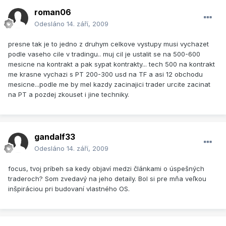
roman06
Odesláno
14. září, 2009
presne tak je to jedno z druhym celkove vystupy musi vychazet
podle vaseho cile v tradingu.. muj cil je ustalit se na 500-600
mesicne na kontrakt a pak sypat kontrakty... tech 500 na kontrakt
me krasne vychazi s PT 200-300 usd na TF a asi 12 obchodu
mesicne...podle me by mel kazdy zacinajici trader urcite zacinat
na PT a pozdej zkouset i jine techniky.
gandalf33
Odesláno
14. září, 2009
focus, tvoj príbeh sa kedy objaví medzi článkami o úspešných
traderoch? Som zvedavý na jeho detaily. Bol si pre mňa veľkou
inšpiráciou pri budovaní vlastného OS.