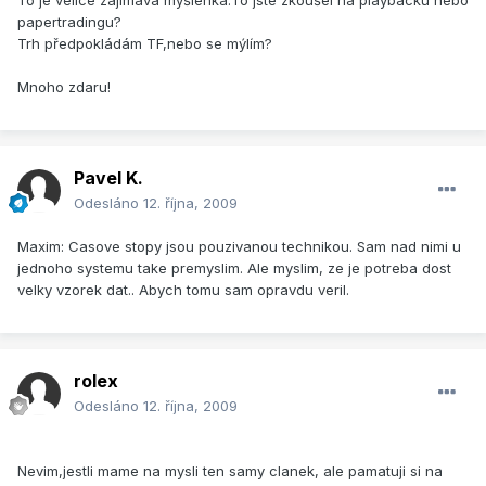
To je velice zajímavá myšlenka.To jste zkoušel na playbacku nebo
papertradingu?
Trh předpokládám TF,nebo se mýlím?
Mnoho zdaru!
Pavel K.
Odesláno
12. října, 2009
Maxim: Casove stopy jsou pouzivanou technikou. Sam nad nimi u
jednoho systemu take premyslim. Ale myslim, ze je potreba dost
velky vzorek dat.. Abych tomu sam opravdu veril.
rolex
Odesláno
12. října, 2009
Nevim,jestli mame na mysli ten samy clanek, ale pamatuji si na