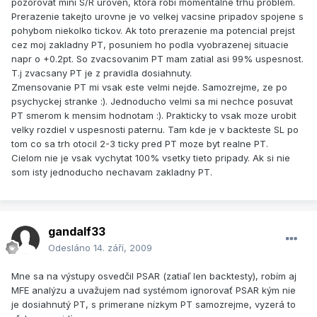
pozorovat mini S/R uroven, ktora robi momentalne trhu problem.
Prerazenie takejto urovne je vo velkej vacsine pripadov spojene s
pohybom niekolko tickov. Ak toto prerazenie ma potencial prejst
cez moj zakladny PT, posuniem ho podla vyobrazenej situacie
napr o +0.2pt. So zvacsovanim PT mam zatial asi 99% uspesnost.
T.j zvacsany PT je z pravidla dosiahnuty.
Zmensovanie PT mi vsak este velmi nejde. Samozrejme, ze po
psychyckej stranke :). Jednoducho velmi sa mi nechce posuvat
PT smerom k mensim hodnotam :). Prakticky to vsak moze urobit
velky rozdiel v uspesnosti paternu. Tam kde je v backteste SL po
tom co sa trh otocil 2-3 ticky pred PT moze byt realne PT.
Cielom nie je vsak vychytat 100% vsetky tieto pripady. Ak si nie
som isty jednoducho nechavam zakladny PT.
gandalf33
Odesláno
14. září, 2009
Mne sa na výstupy osvedčil PSAR (zatiaľ len backtesty), robím aj
MFE analýzu a uvažujem nad systémom ignorovať PSAR kým nie
je dosiahnutý PT, s primerane nízkym PT samozrejme, vyzerá to