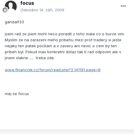
focus
Odesláno
14. září, 2009
gandalf33
jsem rad ze jsem mohl neco poradit z toho mala co o burze vim.
Myslim ze na zarazeni meho pribehu mezi prof tradery si jeste
nejaky ten patek pockam a v zaveru ani nevic o cem by ten
pribeh byl. Pokud mas konkretni dotaz tak ti rad odpovim ale v
jinem vlakne ...... treba zde.
www.financnik.cz/forum/read.php?2,141191,page=8
mej se focus