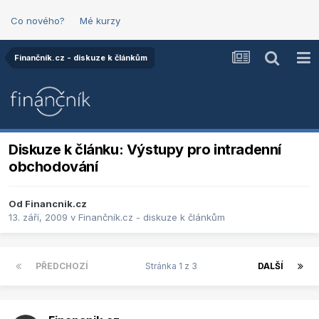
Co nového?
Mé kurzy
Finančník.cz - diskuze k článkům
Diskuze k článku: Výstupy pro intradenní
obchodování
Od
Financnik.cz
13. září, 2009
v
Finančník.cz - diskuze k článkům
PŘEDCHOZÍ
Stránka 1 z 3
DALŠÍ