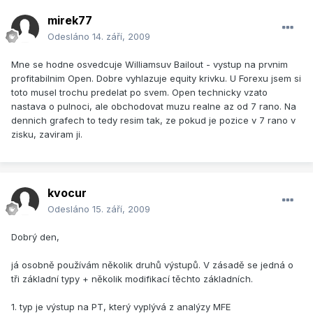
mirek77
Odesláno
14. září, 2009
Mne se hodne osvedcuje Williamsuv Bailout - vystup na prvnim
profitabilnim Open. Dobre vyhlazuje equity krivku. U Forexu jsem si
toto musel trochu predelat po svem. Open technicky vzato
nastava o pulnoci, ale obchodovat muzu realne az od 7 rano. Na
dennich grafech to tedy resim tak, ze pokud je pozice v 7 rano v
zisku, zaviram ji.
kvocur
Odesláno
15. září, 2009
Dobrý den,
já osobně používám několik druhů výstupů. V zásadě se jedná o
tři základní typy + několik modifikací těchto základních.
1. typ je výstup na PT, který vyplývá z analýzy MFE