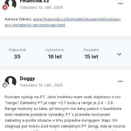
Financnik.cz
Odesláno
13. září, 2009
Adresa článku:
www.financnik.cz/komodity/zkusenosti/vystupy-
pro-intradenni-obchodovani.html
Odpovědí
Vytvořeno
Poslední
35
16 let
15 let
Doggy
Odesláno
14. září, 2009
Puzivam vystup na PT. Jeho hodntou mam vsak doplnenu o tzv
"range".Zakladny PT je napr +2.7 bodu a range je 2.4 - 2.9.
Range hodnoty su take, pri ktorych ma dany patern v backteste
este relativne podobne vysledky. PT z pravidla nechavam
zakladny a podla situacie v trhu pripadne korigujem. Napr: trh
stagnuje par tickov pod mojim zakladnym PT (long), kde je mozne