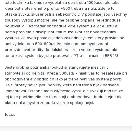
tuto techniku tak muze vydelat za den treba 1000usd, ale take
klesnout z otevreneho profitu +500 treba na nulu. Zde je to
otazka zvyku, zkusenosti a sebekontroly. V podstate jsou vsechny
zpusoby vystupu mozne, ale me osobne pripada nejjednodussi
pouzivat PT. Az trader obchoduje vice systemu a vice uctu a
nema problem s disciplinou tak muze zkouset nove techniky
vystupu. Ja bych postavil jeden zakladni system ktery pravidelne
umi vydelat cca 500-800usd/mesic a potom bych zacal
prerozdelovat profity do dalsich nastroju vcetne vystupu, ale
tento zakl. system by jiste pracoval s PT a minimalnim RRR 1/3.
Jeste drobna poznamka: pokud si stanovujete mesicni cil
stanovte si co nejnizsi /treba 500usd/ - nijak vas to nezatezuje pri
obchodovani a v obdobich jako je treba nyni vas system podrzi.
Dalsi profity navic jsou bonusy ktere neni treba nijak nadsene
komentovat. Osobne mam cil/mesic vyssi, ale uvazuji nad tim ze
jej take ponizim. Nic me to nestoji a obchodovat budu stejne dle
planu dal a myslim ze budu vnitrne spokojenejsi.
focus