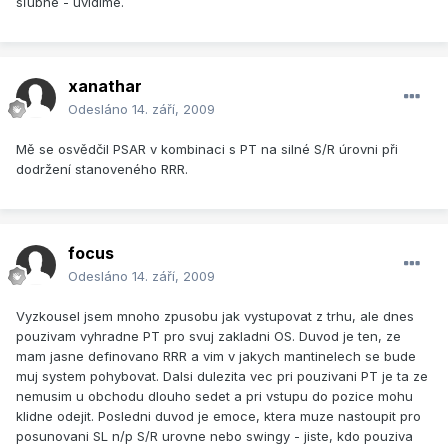
sľubne - uvidíme.
xanathar
Odesláno
14. září, 2009
Mě se osvědčil PSAR v kombinaci s PT na silné S/R úrovni při
dodržení stanoveného RRR.
focus
Odesláno
14. září, 2009
Vyzkousel jsem mnoho zpusobu jak vystupovat z trhu, ale dnes
pouzivam vyhradne PT pro svuj zakladni OS. Duvod je ten, ze
mam jasne definovano RRR a vim v jakych mantinelech se bude
muj system pohybovat. Dalsi dulezita vec pri pouzivani PT je ta ze
nemusim u obchodu dlouho sedet a pri vstupu do pozice mohu
klidne odejit. Posledni duvod je emoce, ktera muze nastoupit pro
posunovani SL n/p S/R urovne nebo swingy - jiste, kdo pouziva