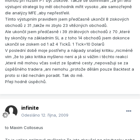
mohou při nižším PT být ziskové. Takže se domnívám ,že při této
výstupní strategii by měl obchodník mířit vysoko ,ale samozřejmě
dle analýzy MFE ,aby nepřestřelil.
Tímto výstupním pravidlem jsem předčasně ukončil 8 ziskových
obchodů z 31 ,takže mi zbylo 23 vítězných obchodů.
Ale ukončil jsem předčasně i 39 ztrátových obchodů z 70 ,které
by skončily na základním SL a z toho 14 obchodů jsem dokonce
ukončil se ziskem od 1 až 4 Ticků. 1 Tick=10 Dolarů
V poslední době moje postřehy a nápady snašejí kritiku ,nicméně
vím ,že to jako kritika myšleno není a já si vážím i těchto reakcí
,které mě mohou včas svézt ze špatné cesty ,nepovažuji se za
úspěšného tradera ,ani nemohu ,protože dělám pouze Backtest a
proto si rád nechám poradit. Tak do mě.
Přeji hodně úspěchů.
infinite
Odesláno
12. října, 2009
to Maxim Colloseus