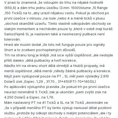
V praxi to znamená ,že vstoupím do trhu na nějaké hodnotě
(650,6) a dám trhu jednu úsečku (3.min. 1500Volume ,10 Range
,150 Ticků) na to ,aby urazil nějakou cestu. Pokud je obchod po
první úsečce v mínusu ,na nule ,nebo 4 a méně ticků v plusu
,obchod okamžitě uzavřu. Tímto vlastně odkopávám obchody se
slabým momentem a nechávám pouze ty ,které v sobě mají kuráž.
Samozřejmě SL je nastaven také a neomezený pullback není
tolerován.
Hned ale musím dodat ,že toto mě funguje pouze pro signály
Short a to zcelkem pochopitelných důvodů.
Trh na stranu long je línější ,má sice vyšší úspěšnost ,ale nedojde
příliš daleko ,dělá pullbacky a tvoří korekce.
Kdežto trh na stranu short dělá strmější a hlubší propady, má
menší úspěšnost ,dělá menší ,někdy žádné pullbacky a korekce.
Když jsem vystupoval pouze na PT , SL měl jsem výsledky 2.910
Dolarů zisk ,Expec. 1,29 , 31:70 , 31*410(PT)-70*140(SL)
Po aplikování výstupního pravidla ,že pokud trh po první úsečce
neurazí minimálně 5 Ticků ,tak je ukončen ,jsem zvýšil zisk na
4.250 Dolarů a Expec. na 1,76.
Mám nastavený PT na 41 Ticků a SL na 14 Ticků ,domnívám se
,že v případě menšího PT by tento výstup nemusel dělat pozitivní
službu ,protože by odkopl obchody s malým potenciálem ,ale i ty