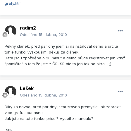
grafy.html
radim2
Odesláno
15. dubna, 2010
Pěkný článek, před pár dny jsem si nainstaloval demo a určitě
tuhle funkci vyzkouším, děkuji za článek.
Data jsou zpožděna o 20 minut a demo půjde registrovat jen když
"pomlčíte" o tom že jste z ČR, SR ale to jen tak na okraj... ;)
Lešek
Odesláno
15. dubna, 2010
Diky za navod, pred par dny jsem zrovna premyslel jak zobrazit
vice grafu soucasne!
Jak jste na tuto funkci prisel? Vycetl z manualu?
Diky,