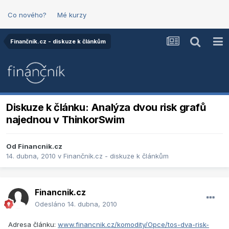
Co nového?
Mé kurzy
Finančník.cz - diskuze k článkům
Diskuze k článku: Analýza dvou risk grafů
najednou v ThinkorSwim
Od
Financnik.cz
14. dubna, 2010
v
Finančník.cz - diskuze k článkům
Financnik.cz
Odesláno
14. dubna, 2010
Adresa článku:
www.financnik.cz/komodity/Opce/tos-dva-risk-