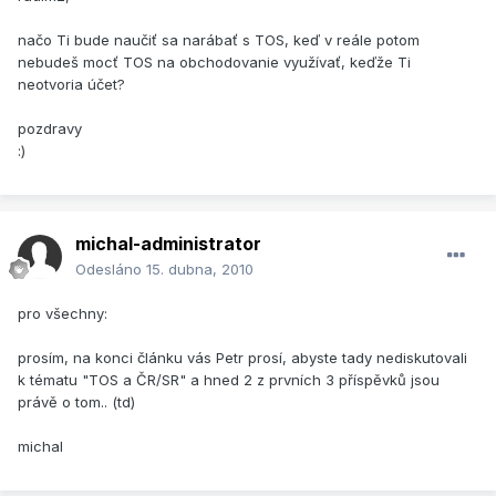
načo Ti bude naučiť sa narábať s TOS, keď v reále potom
nebudeš mocť TOS na obchodovanie využívať, keďže Ti
neotvoria účet?
pozdravy
:)
michal-administrator
Odesláno
15. dubna, 2010
pro všechny:
prosím, na konci článku vás Petr prosí, abyste tady nediskutovali
k tématu "TOS a ČR/SR" a hned 2 z prvních 3 příspěvků jsou
právě o tom.. (td)
michal