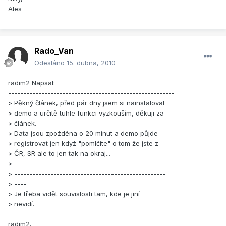
Ales
Rado_Van
Odesláno
15. dubna, 2010
radim2 Napsal:
-------------------------------------------------------
> Pěkný článek, před pár dny jsem si nainstaloval
> demo a určitě tuhle funkci vyzkouším, děkuji za
> článek.
> Data jsou zpožděna o 20 minut a demo půjde
> registrovat jen když "pomlčíte" o tom že jste z
> ČR, SR ale to jen tak na okraj...
>
> --------------------------------------------------
> ----
> Je třeba vidět souvislosti tam, kde je jiní
> nevidí.
radim2,