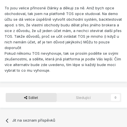
To jsou velice přínosné články a děkuji za ně. Aniž bych opce
obchodoval, tak jsem na platfomě TOS opce studoval. Na demo
účtu se dá velice úspěšně vytvořit obchodní systém, backtestovat
apod. s tím, že vlastní obchody budu dělat přes jiného brokera a
sice z důvodu, že už jeden účet mám, a nechci otevírat další přes
TOS. Takže důvodů, proč se učit ovládat TOS je mnoho (i když u
nich nemám účet, ať je ten důvod jakýkoliv.) Můžu to pouze
doporučit
Pokud někomu TOS nevyhovuje, tak se prosím podělte se svými
zkušenostmi, a sdělte, která jiná platforma je podle Vás lepší. Čím
více alternativ bude zde uvedeno, tím lépe si každý bude moci
vybrat to co mu vyhovuje.
Sdílet
Sledující
0
Jít na seznam příspěvků