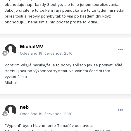
obchoduje napr kazdy 3 pohyb, ale to je jenom teoretizovani...
Jako jo urcite je to celkem fajn pomucka ale to ze tyden mi nedal
prilezitosti a nebyly pohyby tak to vim po kazdem dni kdyz
obchoduju... nemusim si nic pocitat proste to vidim...
MichalMV
Odesláno
19. července, 2010
Zdravím vás,já myslím,že je to dobry způsob jak se podívat ještě
trochu jinak na výkonnost systému.ve volném čase si toto
vyzkouším :)
Michal
neb
Odesláno
19. července, 2010
"Vypíchl" bych hlavně tento Tomášův odstavec: