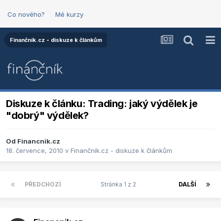
Co nového?
Mé kurzy
Finančník.cz - diskuze k článkům
Diskuze k článku: Trading: jaký výdělek je
"dobrý" výdělek?
Od
Financnik.cz
18. července, 2010
v
Finančník.cz - diskuze k článkům
PŘEDCHOZÍ
Stránka 1 z 2
DALŠÍ