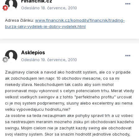
Financnik.cz
Odesláno
18. července, 2010
Adresa článku:
www.financnik.cz/komodity/financnik/trading-
burza-jaky-vydelek-je-dobry-vydelek.html
Asklepios
Odesláno
19. července, 2010
Zaujimavy clanok a navod ako hodnotit system, ale co v pripade
ak zobchodujem len napr. 10 obchodov mesacne, co sa mi
niekedy stava. Neobchodujem tak casto aby som mohol
porovnavat moju vykonnost s celym potencialom trhu. Merat vtedy
velkost vsetkych swingov a z tohto "perfektneho profitu" urcovat
ci je moj system podpriemerny, slusny alebo excelentny asi nema
velku vypovedajucu hodnotu,nie?
Ja osobne sa teda nezaujimam ake pohyby spravil trh a uz vobec
sa nestresujem meranim mozneho zisku pri obchodovani kazdeho
swingu. Mojim cielom nie je zachytit kazdy swing ale obchodovat
svoj vlastny system. Skor sa snazim hodnotit jednotlive obchody,