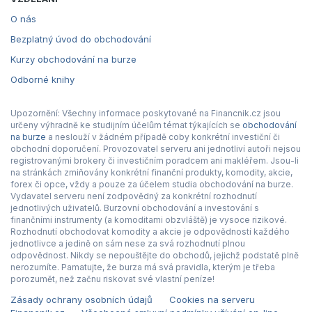
O nás
Bezplatný úvod do obchodování
Kurzy obchodování na burze
Odborné knihy
Upozornění: Všechny informace poskytované na Financnik.cz jsou
určeny výhradně ke studijním účelům témat týkajících se
obchodování
na burze
a neslouží v žádném případě coby konkrétní investiční či
obchodní doporučení. Provozovatel serveru ani jednotliví autoři nejsou
registrovanými brokery či investičním poradcem ani makléřem. Jsou-li
na stránkách zmiňovány konkrétní finanční produkty, komodity, akcie,
forex či opce, vždy a pouze za účelem studia obchodování na burze.
Vydavatel serveru není zodpovědný za konkrétní rozhodnutí
jednotlivých uživatelů. Burzovní obchodování a investování s
finančními instrumenty (a komoditami obzvláště) je vysoce rizikové.
Rozhodnutí obchodovat komodity a akcie je odpovědností každého
jednotlivce a jedině on sám nese za svá rozhodnutí plnou
odpovědnost. Nikdy se nepouštějte do obchodů, jejichž podstatě plně
nerozumíte. Pamatujte, že burza má svá pravidla, kterým je třeba
porozumět, než začnu riskovat své vlastní peníze!
Zásady ochrany osobních údajů
Cookies na serveru