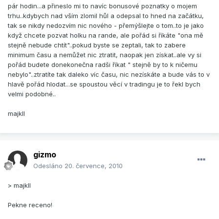
pár hodin...a přineslo mi to navíc bonusové poznatky o mojem
trhu..kdybych nad vším zlomil hůl a odepsal to hned na začátku,
tak se nikdy nedozvím nic nového - přemýšlejte o tom..to je jako
když chcete pozvat holku na rande, ale pořád si říkáte "ona mě
stejně nebude chtít"..pokud byste se zeptali, tak to zabere
minimum času a nemůžet nic ztratit, naopak jen získat..ale vy si
pořád budete donekonečna radši říkat " stejně by to k ničemu
nebylo"..ztratíte tak daleko víc času, nic nezískáte a bude vás to v
hlavě pořád hlodat...se spoustou věcí v tradingu je to řekl bych
velmi podobné..
majkll
gizmo
Odesláno
20. července, 2010
> majkll
Pekne receno!