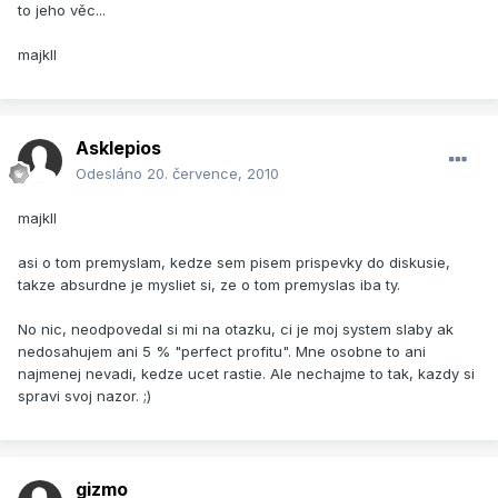
to jeho věc...
majkll
Asklepios
Odesláno
20. července, 2010
majkll
asi o tom premyslam, kedze sem pisem prispevky do diskusie,
takze absurdne je mysliet si, ze o tom premyslas iba ty.
No nic, neodpovedal si mi na otazku, ci je moj system slaby ak
nedosahujem ani 5 % "perfect profitu". Mne osobne to ani
najmenej nevadi, kedze ucet rastie. Ale nechajme to tak, kazdy si
spravi svoj nazor. ;)
gizmo