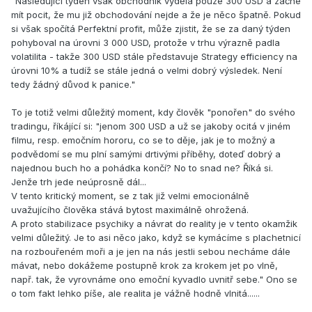
"Následující týden však obchodník vydělá pouze 300 USD a začne
mít pocit, že mu již obchodování nejde a že je něco špatně. Pokud
si však spočítá Perfektní profit, může zjistit, že se za daný týden
pohyboval na úrovni 3 000 USD, protože v trhu výrazně padla
volatilita - takže 300 USD stále představuje Strategy efficiency na
úrovni 10% a tudíž se stále jedná o velmi dobrý výsledek. Není
tedy žádný důvod k panice."
To je totiž velmi důležitý moment, kdy člověk "ponořen" do svého
tradingu, říkájící si: "jenom 300 USD a už se jakoby ocitá v jiném
filmu, resp. emočním hororu, co se to děje, jak je to možný a
podvědomí se mu plní samými drtivými příběhy, doteď dobrý a
najednou buch ho a pohádka končí? No to snad ne? Říká si.
Jenže trh jede neúprosně dál...
V tento kritický moment, se z tak již velmi emocionálně
uvažujícího člověka stává bytost maximálně ohrožená.
A proto stabilizace psychiky a návrat do reality je v tento okamžik
velmi důležitý. Je to asi něco jako, když se kymácíme s plachetnicí
na rozbouřeném moři a je jen na nás jestli sebou necháme dále
mávat, nebo dokážeme postupně krok za krokem jet po vlně,
např. tak, že vyrovnáme ono emoční kyvadlo uvnitř sebe." Ono se
o tom fakt lehko píše, ale realita je vážně hodně vlnitá......