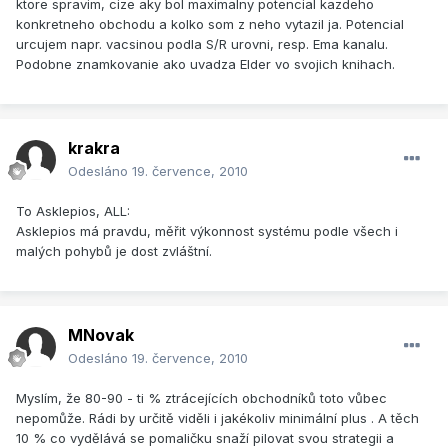
ktore spravim, cize aky bol maximalny potencial kazdeho
konkretneho obchodu a kolko som z neho vytazil ja. Potencial
urcujem napr. vacsinou podla S/R urovni, resp. Ema kanalu.
Podobne znamkovanie ako uvadza Elder vo svojich knihach.
krakra
Odesláno
19. července, 2010
To Asklepios, ALL:
Asklepios má pravdu, měřit výkonnost systému podle všech i
malých pohybů je dost zvláštní.
MNovak
Odesláno
19. července, 2010
Myslím, že 80-90 - ti % ztrácejících obchodníků toto vůbec
nepomůže. Rádi by určitě viděli i jakékoliv minimální plus . A těch
10 % co vydělává se pomaličku snaží pilovat svou strategii a