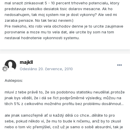
mal snazit zinkasovat 5 - 10 percent trhoveho potencialu, ktory
predstavuje niekolko desiatok tisic dolarov mesacne. Ak ho
nedosahujem, tak moj system nie je dost vykonny? Ale ved mi
zaraba peniaze. No tak teraz neviem:)
Pre niekoho, kto robi vela obchodov denne je to urcite zaujimave
porovnanie a moze mu to vela dat, ale urcite by som na tom
nestaval hodnotenie vykonnosti systemu.
majkll
Odesláno
20. července, 2010
Asklepios:
mluví z tebe právě to, že sis podobnou statistiku neudělal..protože
jinak bys věděl, že i dá se říct podprůměrné výsledky, můžou na
těch 5% z celkového možného profitu bez problému dosáhnout...
ale jinak samozřejmě ať si každý dělá co chce...děláte to pro
sebe, pokud někdo ví, že mu to bude k ničemu, aniž by to zkusil
nebo o tom víc přemýšlel, což už je samo o sobě absurdní, tak je