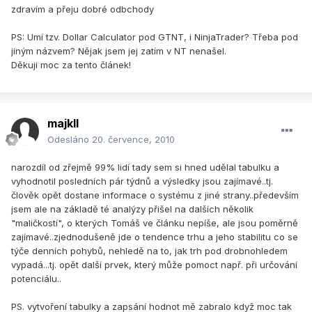
zdravím a přeju dobré odbchody
PS: Umí tzv. Dollar Calculator pod GTNT, i NinjaTrader? Třeba pod
jiným názvem? Nějak jsem jej zatím v NT nenašel.
Děkuji moc za tento článek!
majkll
Odesláno
20. července, 2010
narozdíl od zřejmě 99% lidí tady sem si hned udělal tabulku a
vyhodnotil posledních pár týdnů a výsledky jsou zajímavé..tj.
člověk opět dostane informace o systému z jiné strany..především
jsem ale na základě té analýzy přišel na dalších několik
"maličkostí", o kterých Tomáš ve článku nepíše, ale jsou poměrně
zajímavé..zjednodušeně jde o tendence trhu a jeho stabilitu co se
týče denních pohybů, nehledě na to, jak trh pod drobnohledem
vypadá...tj. opět další prvek, který může pomoct např. při určování
potenciálu..
PS. vytvoření tabulky a zapsání hodnot mě zabralo když moc tak