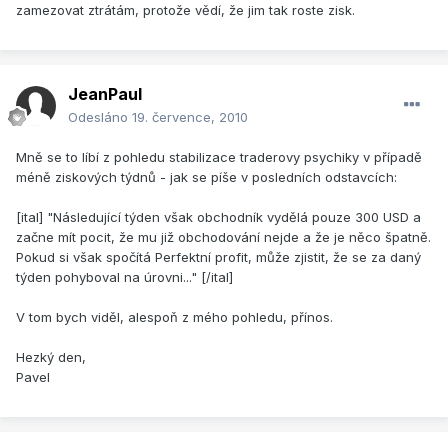
zamezovat ztrátám, protože vědí, že jim tak roste zisk.
JeanPaul
Odesláno
19. července, 2010
Mně se to líbí z pohledu stabilizace traderovy psychiky v případě
méně ziskových týdnů - jak se píše v posledních odstavcích:
[ital] "Následující týden však obchodník vydělá pouze 300 USD a
začne mít pocit, že mu již obchodování nejde a že je něco špatně.
Pokud si však spočítá Perfektní profit, může zjistit, že se za daný
týden pohyboval na úrovni..." [/ital]
V tom bych viděl, alespoň z mého pohledu, přínos.
Hezký den,
Pavel