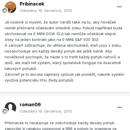
Pribinacek
Odesláno
19. července, 2010
Já osobně si myslím, že autor naráží také na to, aby nováček
neměl přehnaná očekávání ohledně zisku. Pokud například bude
obchodovat na E-MINI DOW (DJ) tak nemůže očekávat stejné
zisky na jeden kontrakt jako na E-MINI S&P 500 (ES).
A zároveň zdůrazňuje, že většina obchodníků, kteří jsou v zisku,
nezobchoduje ani každý desátý pohyb ale ještě méně. Aby
nováčkové pochopili, že nejde o to trefit každý pohyb nahorů a
dolů, ale stačí mít systém, který spolehlivě funguje na dvacetině
takových pohybů.
Zároveň je to docela zajímavý způsob jak poměřit, nakolik systém
využívá potenciálu trhu (tedy pohybů).
roman06
Odesláno
19. července, 2010
Pribinacek to neukazuje ze zobchoduje kazdy desaty pohyb..
zapocitej si nejakou uspesnost a RRR a potom to znamena ze