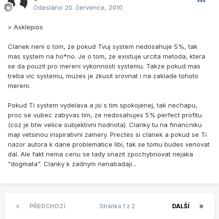
Odesláno
20. července, 2010
> Asklepios
Clanek neni o tom, ze pokud Tvuj system nedosahuje 5%, tak
mas system na ho*no. Je o tom, ze existuje urcita metoda, ktera
se da pouzit pro mereni vykonnosti systemu. Takze pokud mas
treba vic systemu, muzes je zkusit srovnat i na zaklade tohoto
mereni.
Pokud Ti system vydelava a jsi s tim spokojenej, tak nechapu,
proc se vubec zabyvas tim, ze nedosahujes 5% perfect profitu
(coz je btw velice subjektivni hodnota). Clanky tu na financniku
maji vetsinou inspirativni zamery. Prectes si clanek a pokud se Ti
nazor autora k dane problematice libi, tak se tomu budes venovat
dal. Ale fakt nema cenu se tady snazit zpochybnovat nejaka
"dogmata". Clanky k zadnym nenabadaji...
PŘEDCHOZÍ
Stránka 1 z 2
DALŠÍ