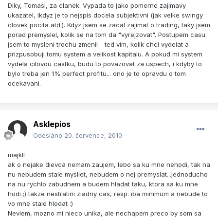
Diky, Tomasi, za clanek. Vypada to jako pomerne zajimavy
ukazatel, ikdyz je to nejspis docela subjektivni (jak velke swingy
clovek pocita atd.). Kdyz jsem se zacal zajimat o trading, taky jsem
porad premyslel, kolik se na tom da "vyrejzovat". Postupem casu
jsem to mysleni trochu zmenil - ted vim, kolik chci vydelat a
prizpusobuji tomu system a velikost kapitalu. A pokud mi system
vydela cilovou castku, budu to povazovat za uspech, i kdyby to
bylo treba jen 1% perfect profitu... ono je to opravdu o tom
ocekavani.
Asklepios
Odesláno
20. července, 2010
majkll
ak o nejake dievca nemam zaujem, lebo sa ku mne nehodi, tak na
nu nebudem stale mysliet, nebudem o nej premyslat...jednoducho
na nu rychlo zabudnem a budem hladat taku, ktora sa ku mne
hodi ;) takze nestratim ziadny cas, resp. iba minimum a nebude to
vo mne stale hlodat :)
Neviem, mozno mi nieco unika, ale nechapem preco by som sa