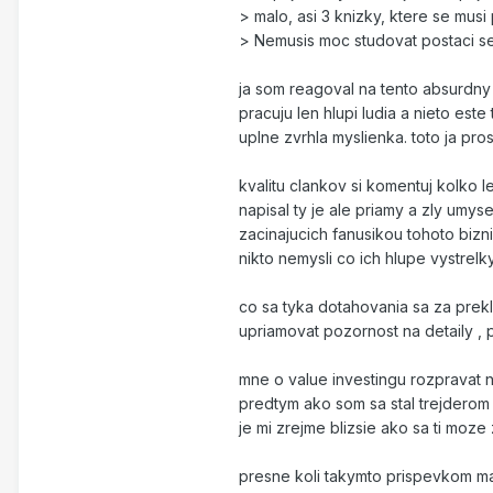
> malo, asi 3 knizky, ktere se musi 
> Nemusis moc studovat postaci se
ja som reagoval na tento absurdn
pracuju len hlupi ludia a nieto este
uplne zvrhla myslienka. toto ja p
kvalitu clankov si komentuj kolko 
napisal ty je ale priamy a zly umys
zacinajucich fanusikou tohoto bizn
nikto nemysli co ich hlupe vystrel
co sa tyka dotahovania sa za prekl
upriamovat pozornost na detaily , 
mne o value investingu rozpravat n
predtym ako som sa stal trejderom 
je mi zrejme blizsie ako sa ti moze 
presne koli takymto prispevkom mam 