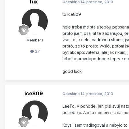
fux
Odesláno
14. prosince, 2010
to ice809
hele treba me stala tebou popsana
proto jsem psal at te zabanujou, pr
vse, to je cele, nadruhou stranu, j
Members
proto, ze to proste vyslo, potom j
27
byt akceptovatelna, ale jak rikam, j
tebe to pravdepodobne teprve ce
good luck
ice809
Odesláno
14. prosince, 2010
LeeTo, v pohode, jen pisi svuj naz
potrebuje. Ale to nemeni nic na m
Kdysi jsem tradingoval a nebylo t