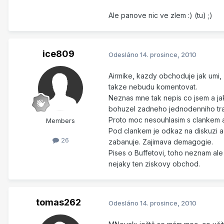
Ale panove nic ve zlem :) (tu) ;)
ice809
Odesláno
14. prosince, 2010
Airmike, kazdy obchoduje jak umi, 
takze nebudu komentovat.
Neznas mne tak nepis co jsem a jak
bohuzel zadneho jednodenniho trad
Proto moc nesouhlasim s clankem 
Members
Pod clankem je odkaz na diskuzi a t
26
zabanuje. Zajimava demagogie.
Pises o Buffetovi, toho neznam ale
nejaky ten ziskovy obchod.
tomas262
Odesláno
14. prosince, 2010