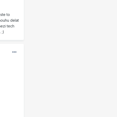
ste to
mouhu delat
mezi tech
 ;)