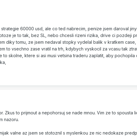
 strategie 60000 usd, ale co ted nabrecim, penize jsem daroval jin
otoze je to tak, bez SL, nebo chcesli rizeni rizika, drive ci pozdeji 
sem diky tomu, ze jsem nedaval stopky vydelal balik v kratkem case, 
sem to vsechno zase vratil na trh, kdybych vyskocil za vcasu tak ztr
e to skolne, ktere si asi musi vetsina traderu zaplatit, aby pochopila
ka,
or. Zkus to prijmout a nepohorsuj se nade mnou. Vim ze to spousta li
em nazoru.
o nijak valne az jsem se stotoznil s myslenkou ze nic nedokaze pre