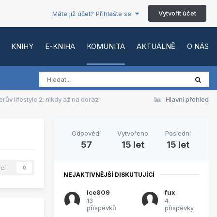
Vytvořit účet
Máte již účet? Přihlašte se
KNIHY
E-KNIHA
KOMUNITA
AKTUÁLNĚ
O NÁS
rův lifestyle 2: nikdy až na doraz
Hlavní přehled
Odpovědí
Vytvořeno
Poslední
57
15 let
15 let
ící
0
NEJAKTIVNĚJŠÍ DISKUTUJÍCÍ
ice809
fux
13
4
příspěvků
příspěvky