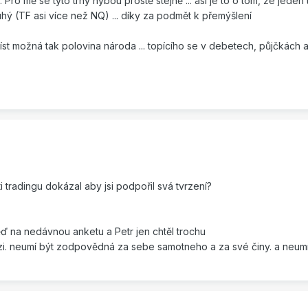
Pro mě se tyto trhy hýbou prostě stejně ... asi je to o tom, že jeden 
uhý (TF asi více než NQ) ... díky za podmět k přemýšlení
číst možná tak polovina národa ... topícího se v debetech, půjčkách a
i tradingu dokázal aby jsi podpořil svá tvrzení?
ď na nedávnou anketu a Petr jen chtěl trochu
ězi. neumí být zodpovědná za sebe samotneho a za své činy. a neumí