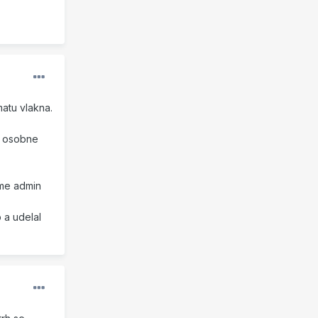
matu vlakna.
ja osobne
 me admin
 a udelal