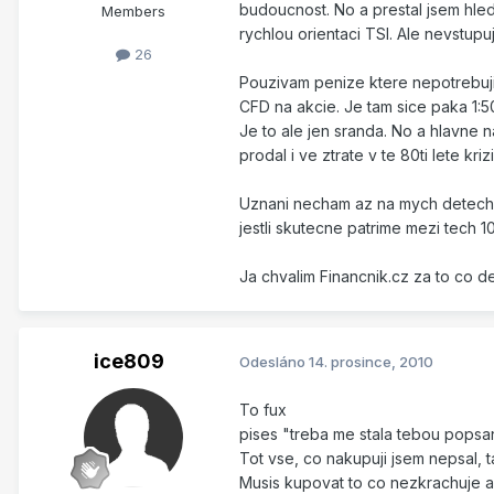
budoucnost. No a prestal jsem hle
Members
rychlou orientaci TSI. Ale nevstupuj
26
Pouzivam penize ktere nepotrebuji
CFD na akcie. Je tam sice paka 1:5
Je to ale jen sranda. No a hlavne
prodal i ve ztrate v te 80ti lete kriz
Uznani necham az na mych detech, 
jestli skutecne patrime mezi tech 
Ja chvalim Financnik.cz za to co de
ice809
Odesláno
14. prosince, 2010
To fux
pises "treba me stala tebou popsa
Tot vse, co nakupuji jsem nepsal, 
Musis kupovat to co nezkrachuje a 