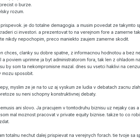
precist o burze.
lsky rozum.
y prispevok. je do totalne demagogia. a musim povedat ze takymto
 traderi ci investori. a prezentovat to na verejnom fore a zamerne tak
roste nikdy nepochopim, preco maniekto zaujem zamerne skodit.
len chces, clanky su dobre spatne, z informacnou hodnotou a bez nej
el a poviem uprimne ja byt administratorom fora, tak len z ohladom n
isu by som ta nekompromisne mazal. dnes su vsetci haklivi na cenzur
ky mozu sposobit.
epy, myslim ze je na to uz aj vyskum ze ludia v debatach zacnu zla
pretoze su neni schopny konstruktivnej debaty.
emusis ani slovo. Ja pracujem v tomtodruhu biznisu uz nejaky cas a
som mal moznost pracovat v private equity biznise. takze to co robi
zdat.
totalnu nechut dalej prispievat na verejnych forach. tie tvoje sa sp