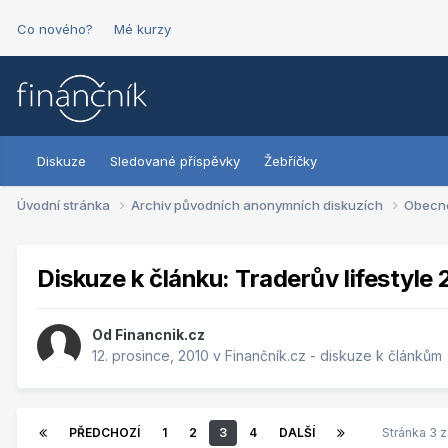
Co nového?
Mé kurzy
Diskuze
Sledované příspěvky
Žebříčky
Úvodní stránka
Archiv původních anonymních diskuzích
Obecn
Diskuze k článku: Traderův lifestyle 
Od
Financnik.cz
12. prosince, 2010
v
Finančník.cz - diskuze k článkům
PŘEDCHOZÍ
1
2
3
4
DALŠÍ
Stránka 3 