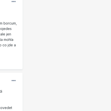
ym borcum,
projedes
ale jen
ata mohla
 o co jde a
di
dpovedet