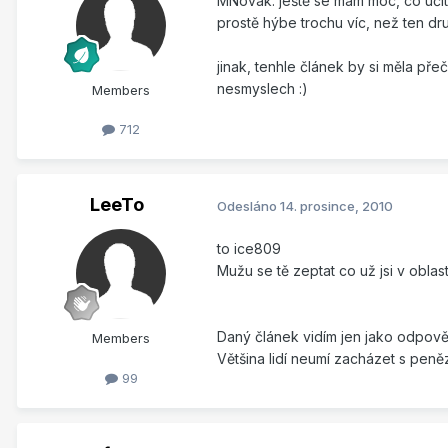
MNovak: ještě se mám moc, co učit. 
prostě hýbe trochu víc, než ten dr
jinak, tenhle článek by si měla pře
nesmyslech :)
Members
712
LeeTo
Odesláno
14. prosince, 2010
to ice809
Mužu se tě zeptat co už jsi v oblast
Daný článek vidím jen jako odpově
Members
Většina lidí neumí zacházet s pen
99