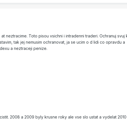
 at neztracime. Toto pisou vsichni i intradenni traderi. Ochranuj svuj 
tavim, tak jej nemusim ochranovat, ja se ucim o d lidi co opravdu a
dexu a neztraceji penize.
cistit. 2008 a 2009 byly krusne roky ale vse slo ustat a vydelat 201