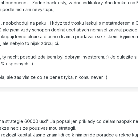
dat budoucnost. Zadne backtesty, zadne indikatory. Ano kouknu na
i podle nich ani nevystupuji.
, neobchoduji na paku , i kdyz ted trosku laskuji s metatraderem a
0 ale jsem vzdy schopen doplnit ucet abych nemusel zavirat pozice 
 nakupuji levne akcie a dlouho drzim a prodavam se ziskem. Vyjimec
i, ale nebylo to nijak zdrcujici.
ty necht posoudi zda jsem byl dobrym investorem. :) Je dulezite s
10% uspesnych. :)
la, ale zas vim ze co se penez tyka, nikomu never. ;)
na strategie 60000 usd" Ja popsal jen priklady co delam naopak ne
takze nepis ze pouzivas mou strategii.
rozlozit kapital. Jasne znam lidi co k nim prijde poradce a rekne ku