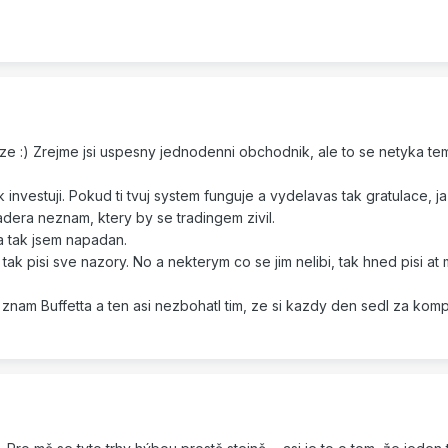
ze :) Zrejme jsi uspesny jednodenni obchodnik, ale to se netyka te
 investuji. Pokud ti tvuj system funguje a vydelavas tak gratulace, 
era neznam, ktery by se tradingem zivil.
a tak jsem napadan.
ak pisi sve nazory. No a nekterym co se jim nelibi, tak hned pisi at
 znam Buffetta a ten asi nezbohatl tim, ze si kazdy den sedl za komp