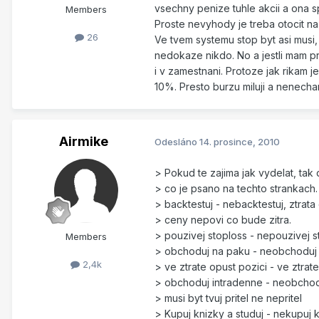
vsechny penize tuhle akcii a ona s
Members
Proste nevyhody je treba otocit na
26
Ve tvem systemu stop byt asi musi
nedokaze nikdo. No a jestli mam pr
i v zamestnani. Protoze jak rikam j
10%. Presto burzu miluji a nenecham
Airmike
Odesláno
14. prosince, 2010
> Pokud te zajima jak vydelat, tak
> co je psano na techto strankach.
> backtestuj - nebacktestuj, ztrata
> ceny nepovi co bude zitra.
> pouzivej stoploss - nepouzivej s
Members
> obchoduj na paku - neobchoduj
2,4k
> ve ztrate opust pozici - ve ztrat
> obchoduj intradenne - neobchod
> musi byt tvuj pritel ne nepritel
> Kupuj knizky a studuj - nekupuj k