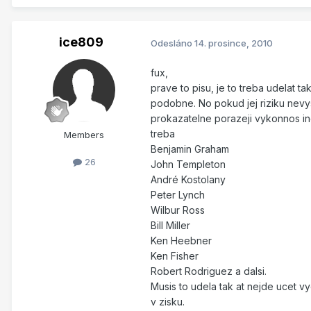
ice809
Odesláno
14. prosince, 2010
fux,
prave to pisu, je to treba udelat tak
podobne. No pokud jej riziku nevys
prokazatelne porazeji vykonnos in
treba
Members
Benjamin Graham
26
John Templeton
André Kostolany
Peter Lynch
Wilbur Ross
Bill Miller
Ken Heebner
Ken Fisher
Robert Rodriguez a dalsi.
Musis to udela tak at nejde ucet vy
v zisku.