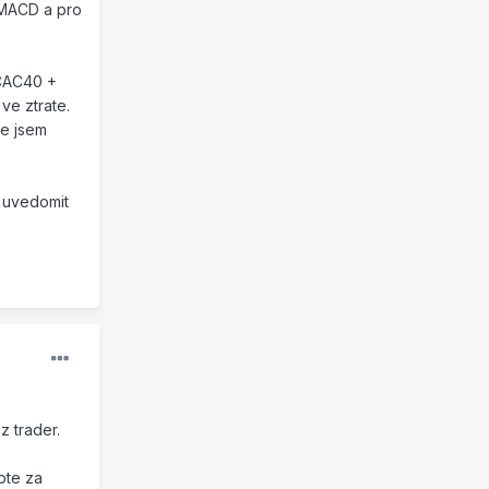
 MACD a pro
 CAC40 +
ve ztrate.
ne jsem
i uvedomit
z trader.
pte za