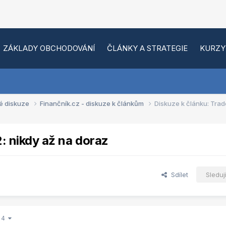
ZÁKLADY OBCHODOVÁNÍ
ČLÁNKY A STRATEGIE
KURZY
é diskuze
Finančník.cz - diskuze k článkům
Diskuze k článku: Trade
2: nikdy až na doraz
Sdílet
Sleduj
z 4