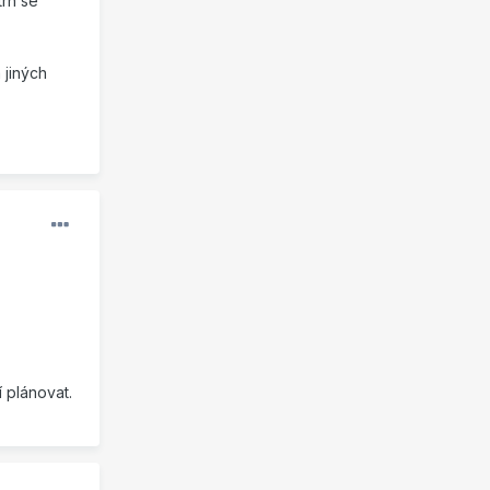
trh se
 jiných
 plánovat.