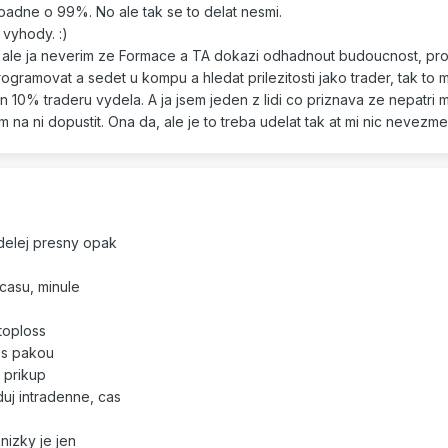
padne o 99%. No ale tak se to delat nesmi.
 vyhody. :)
, ale ja neverim ze Formace a TA dokazi odhadnout budoucnost, pro
ogramovat a sedet u kompu a hledat prilezitosti jako trader, tak to 
en 10% traderu vydela. A ja jsem jeden z lidi co priznava ze nepatri 
 na ni dopustit. Ona da, ale je to treba udelat tak at mi nic nevezme.
 delej presny opak
 casu, minule
toploss
 s pakou
e prikup
uj intradenne, cas
nizky je jen