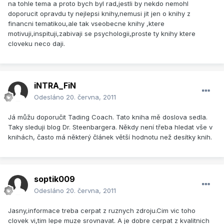
na tohle tema a proto bych byl rad,jestli by nekdo nemohl
doporucit opravdu ty nejlepsi knihy,nemusi jit jen o knihy z
financni tematikou,ale tak vseobecne knihy ,ktere
motivuji,inspituji,zabivaji se psychologii,proste ty knihy ktere
cloveku neco daji.
iNTRA_FiN
Odesláno
20. června, 2011
Já můžu doporučit Tading Coach. Tato kniha mě doslova sedla.
Taky sleduji blog Dr. Steenbargera. Někdy není třeba hledat vše v
knihách, často má některý článek větší hodnotu než desítky knih.
soptik009
Odesláno
20. června, 2011
Jasny,informace treba cerpat z ruznych zdroju.Cim vic toho
clovek vi,tim lepe muze srovnavat. A je dobre cerpat z kvalitnich