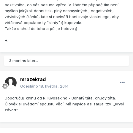
pozitivního, co vás posune vpřed. V žádném případě tím není
myšlen jakýkoli denní tisk, plný nesmyslných , negativních,
závistivých článků, kde si novináři honí svoje vlastní ego, aby
většinová populace ty "slinty" :) kupovala.
Takže s chutí do toho a půl je hotovo ;)
H.
3 months later...
mrazekrad
Odesláno
18. května, 2014
Doporučuji knihu od R. Kiyosakiho - Bohatý táta, chudý táta.
Člověk si uvědomí spoustu věcí. Mě nejvíce asi zaujal tzv. ,,krysí
závod"...