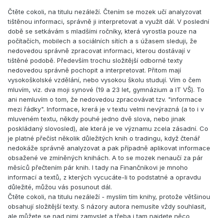
Čtěte cokoli, na titulu nezáleží. Čtením se mozek učí analyzovat
tištěnou informaci, správně ji interpretovat a využít dál. V poslední
době se setkávám s mladšími ročníky, která vyrostla pouze na
počítačích, mobilech a sociálních sítích a s úžasem sleduji, že
nedovedou správně zpracovat informaci, kterou dostávají v
tištěné podobě. Především trochu složitější odborné texty
nedovedou správně pochopit a interpretovat. Přitom mají
vysokoškolské vzdělání, nebo vysokou školu studují. Vím o čem
mluvím, viz. dva moji synové (19 a 23 let, gymnázium a IT VŠ). To
ani nemluvím o tom, že nedovedou zpracovávat tzv. "informace
mezi řádky". Informace, krerá je v textu velmi nevýrazná (a to i v
mluveném textu, někdy pouhé jedno dvě slova, nebo jinak
poskládaný slovosled), ale která je ve významu zcela zásadní. Co
je platné přečíst několik důležitých knih o tradingu, když čtenář
nedokáže správně analyzovat a pak případně aplikovat informace
obsažené ve zmíněných knihách. A to se mozek nenaučí za pár
měsíců přečtením pár knih. I tady na Finančníkovi je mnoho
informací a textů, z kterých vycucáte-li to podstatné a opravdu
důležité, můžou vás posunout dál.
Čtěte cokoli, na titulu nezáleží - myslím tím knihy, protože většinou
obsahují složitější texty. S názory autora nemusíte vždy souhlasit,
ale můžete se nad nimi zamyslet a třeba i tam najdete něco