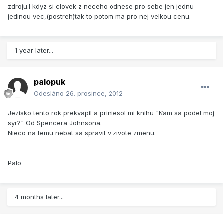
zdroju.I kdyz si clovek z neceho odnese pro sebe jen jednu
jedinou vec,(postreh)tak to potom ma pro nej velkou cenu.
1 year later...
palopuk
Odesláno
26. prosince, 2012
Jezisko tento rok prekvapil a priniesol mi knihu "Kam sa podel moj
syr?" Od Spencera Johnsona.
Nieco na temu nebat sa spravit v zivote zmenu.
Palo
4 months later...