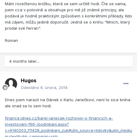
Mám rozečtenou knížku, která se sem určitě hodí. Čte se sama,
jsem cca v polovině a obsahuje pro mě již známé principy, ale
podává je hodně praktickým způsobem s konkrétními příklady. Kdo
má zájem, můžu jedině doporučit. Jedná se o knihu "Mnich, který
prodal své Ferrari".
Roman
4 months later...
Hugos
Odesláno
6. února, 2014
Dnes jsem narazil na článek o Karlu Janečkovi, není to sice kniha
ale snad se to sem hodí.
finance.idnes.cz/karel-janecek-rozhovor-o-financich-a-
investovani-f66-/podnikani.aspx?
c=A140203_111428_podnikani_zuk#utm_source=lidovky&utm_mediu
m=text&utm_campaign=sph