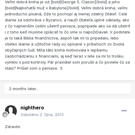
Veľmi dobrá kniha je od [bold]George S. Clason[/bold] a jeho
[bold]Najbohatší muž v Babylone[/bold]. Veľmi dobrá kniha, veľmi
jednoducho písaná, čiže to pochopí aj menej zdatný čitateľ. Celé
dianie sa odohráva v Byzancii, a naučí čitateľa úplné základy, ako
z čo najmenším úsilím ušetriť peniaze, poprípade ako sa dá ušetriť
i z toho keď musíme splácať to čo sme si napožičiavali. V podstate
je to taká Biblia finančníctva, aspoň tak mi to pripadalo, lebo
všetko dianie a užitočné rady sú opísané v príbehoch zo života
obyčajných ľudí. Mňa táto kniha motivovala k lepšiemu
zaobchádzaniu s financiami, aj keď teraz v lete sa mi to trošku
vymklo s pod kontroly. Pár pravidiel som porušil a čo poviete čo sa
stalo? Prišiel som o peniaze. :S
2 months later...
nighthero
Odesláno
2. října, 2013
Zdravím.