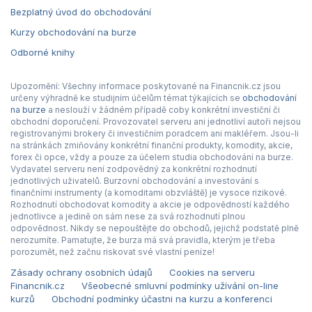
Bezplatný úvod do obchodování
Kurzy obchodování na burze
Odborné knihy
Upozornění: Všechny informace poskytované na Financnik.cz jsou
určeny výhradně ke studijním účelům témat týkajících se
obchodování
na burze
a neslouží v žádném případě coby konkrétní investiční či
obchodní doporučení. Provozovatel serveru ani jednotliví autoři nejsou
registrovanými brokery či investičním poradcem ani makléřem. Jsou-li
na stránkách zmiňovány konkrétní finanční produkty, komodity, akcie,
forex či opce, vždy a pouze za účelem studia obchodování na burze.
Vydavatel serveru není zodpovědný za konkrétní rozhodnutí
jednotlivých uživatelů. Burzovní obchodování a investování s
finančními instrumenty (a komoditami obzvláště) je vysoce rizikové.
Rozhodnutí obchodovat komodity a akcie je odpovědností každého
jednotlivce a jedině on sám nese za svá rozhodnutí plnou
odpovědnost. Nikdy se nepouštějte do obchodů, jejichž podstatě plně
nerozumíte. Pamatujte, že burza má svá pravidla, kterým je třeba
porozumět, než začnu riskovat své vlastní peníze!
Zásady ochrany osobních údajů
Cookies na serveru
Financnik.cz
Všeobecné smluvní podmínky užívání on-line
kurzů
Obchodní podmínky účastni na kurzu a konferenci