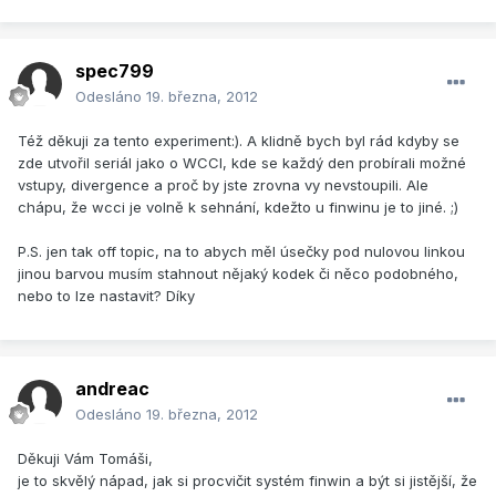
spec799
Odesláno
19. března, 2012
Též děkuji za tento experiment:). A klidně bych byl rád kdyby se
zde utvořil seriál jako o WCCI, kde se každý den probírali možné
vstupy, divergence a proč by jste zrovna vy nevstoupili. Ale
chápu, že wcci je volně k sehnání, kdežto u finwinu je to jiné. ;)
P.S. jen tak off topic, na to abych měl úsečky pod nulovou linkou
jinou barvou musím stahnout nějaký kodek či něco podobného,
nebo to lze nastavit? Díky
andreac
Odesláno
19. března, 2012
Děkuji Vám Tomáši,
je to skvělý nápad, jak si procvičit systém finwin a být si jistější, že