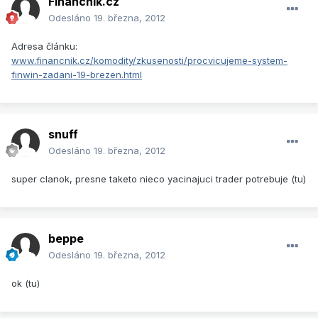
Financnik.cz
Odesláno
19. března, 2012
Adresa článku:
www.financnik.cz/komodity/zkusenosti/procvicujeme-system-
finwin-zadani-19-brezen.html
snuff
Odesláno
19. března, 2012
super clanok, presne taketo nieco yacinajuci trader potrebuje (tu)
beppe
Odesláno
19. března, 2012
ok (tu)