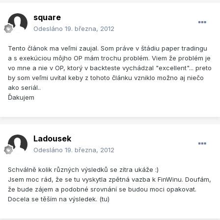
square
Odesláno
19. března, 2012
Tento článok ma veľmi zaujal. Som práve v štádiu paper tradingu
a s exekúciou môjho OP mám trochu problém. Viem že problém je
vo mne a nie v OP, ktorý v backteste vychádzal "excellent"... preto
by som veľmi uvítal keby z tohoto článku vzniklo možno aj niečo
ako seriál..
Ďakujem
Ladousek
Odesláno
19. března, 2012
Schválně kolik různých výsledků se zítra ukáže :)
Jsem moc rád, že se tu vyskytla zpětná vazba k FinWinu. Doufám,
že bude zájem a podobné srovnání se budou moci opakovat.
Docela se těším na výsledek. (tu)