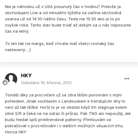
Nie je náhodou už v USA posunutý čas o hodinu? Pretože ja
obchodujem Live a od minulého týždňa sa začína obchodná
seansa už od 14:30 nášho času. Teda nie 15:30 ako je to po
zvyšok roka. Tento stav bude trvať až dokým sa u nás neposunie
čas na letný.
To len tak na margo, keď chcete mať všetci rovnaký čas
nastavený... ;)
HKY
Odesláno
19. března, 2012
Tomáši díky za procvičení už se zítra těším porovnání s mým
pohledem. Jinak souhlasím s Landouskem k trendujícím dny to
není až tak těžké. Horší to je ve období když trh stagnuje kolem
silné S/R a čeká se na odraz či průraz. Pak TNG asi nepoužiji, ale
budu hledat spíš protitrendové patterny. Přimlouvám se
pokračovat v procvičování i v dalších možných situacích trhu.
Honza HKY