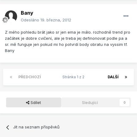
Bany
Odesláno
19. března, 2012
Z mého pohledu brát jako sr jen ema je málo. rozhodně trend pro
začátek je dobre cvičení, ale je treba jej definonovat podle pa a
sr. mě funguje jen pokud mi ho potvrdí body obratu na vyssim tf.
Bany
PŘEDCHOZÍ
Stránka 1 z 2
DALŠÍ
Sdílet
Sledující
0
Jít na seznam příspěvků