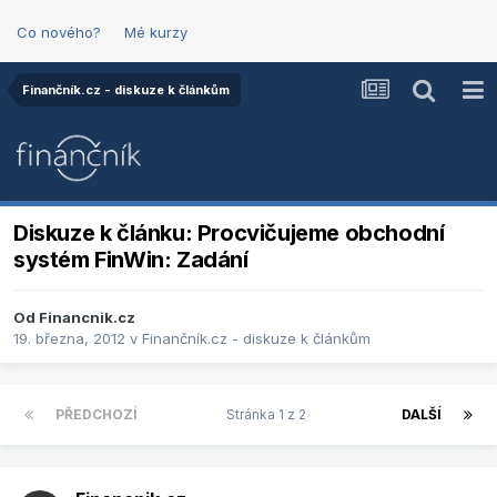
Co nového?
Mé kurzy
Finančník.cz - diskuze k článkům
Diskuze k článku: Procvičujeme obchodní
systém FinWin: Zadání
Od
Financnik.cz
19. března, 2012
v
Finančník.cz - diskuze k článkům
PŘEDCHOZÍ
Stránka 1 z 2
DALŠÍ