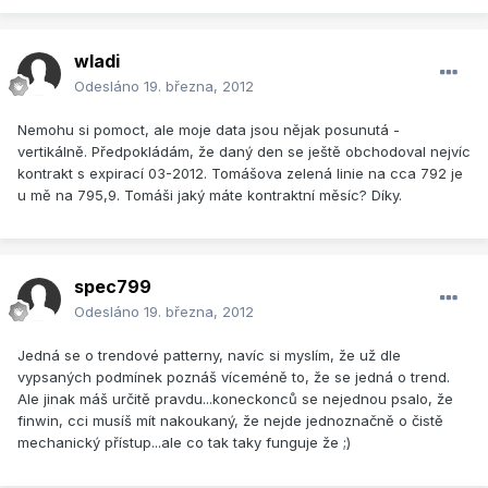
wladi
Odesláno
19. března, 2012
Nemohu si pomoct, ale moje data jsou nějak posunutá -
vertikálně. Předpokládám, že daný den se ještě obchodoval nejvíc
kontrakt s expirací 03-2012. Tomášova zelená linie na cca 792 je
u mě na 795,9. Tomáši jaký máte kontraktní měsíc? Díky.
spec799
Odesláno
19. března, 2012
Jedná se o trendové patterny, navíc si myslím, že už dle
vypsaných podmínek poznáš víceméně to, že se jedná o trend.
Ale jinak máš určitě pravdu...koneckonců se nejednou psalo, že
finwin, cci musíš mít nakoukaný, že nejde jednoznačně o čistě
mechanický přístup...ale co tak taky funguje že ;)