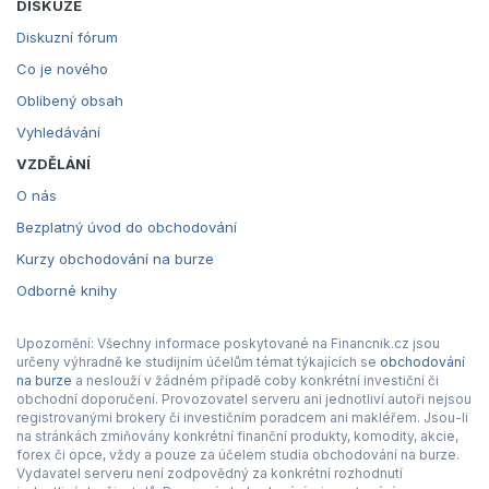
DISKUZE
Diskuzní fórum
Co je nového
Oblíbený obsah
Vyhledávání
VZDĚLÁNÍ
O nás
Bezplatný úvod do obchodování
Kurzy obchodování na burze
Odborné knihy
Upozornění: Všechny informace poskytované na Financnik.cz jsou
určeny výhradně ke studijním účelům témat týkajících se
obchodování
na burze
a neslouží v žádném případě coby konkrétní investiční či
obchodní doporučení. Provozovatel serveru ani jednotliví autoři nejsou
registrovanými brokery či investičním poradcem ani makléřem. Jsou-li
na stránkách zmiňovány konkrétní finanční produkty, komodity, akcie,
forex či opce, vždy a pouze za účelem studia obchodování na burze.
Vydavatel serveru není zodpovědný za konkrétní rozhodnutí