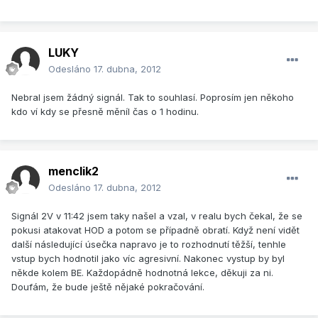
LUKY
Odesláno
17. dubna, 2012
Nebral jsem žádný signál. Tak to souhlasí. Poprosím jen někoho
kdo ví kdy se přesně měníl čas o 1 hodinu.
menclik2
Odesláno
17. dubna, 2012
Signál 2V v 11:42 jsem taky našel a vzal, v realu bych čekal, že se
pokusi atakovat HOD a potom se případně obratí. Když není vidět
další následující úsečka napravo je to rozhodnutí těžší, tenhle
vstup bych hodnotil jako víc agresivní. Nakonec vystup by byl
někde kolem BE. Každopádně hodnotná lekce, děkuji za ni.
Doufám, že bude ještě nějaké pokračování.