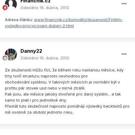
Financnik.cz
Odesláno
16. dubna, 2012
Adresa článku:
www.financnik.cz/komodity/zkusenosti/FinWin-
vysledky-procvicovani-duben-2.html
Danny22
Odesláno
16. dubna, 2012
Ze zkušenosti můžu říct, že během roku nastanou měsíce, kdy
trhy tvoří strukturu naprosto nevhodnou pro
obchodování systému. V takových měsících je normální být v
profitu pár stovek usd nebo v mírné ztrátě.
Pak jsou, ale měsíce jakoby stvořené pro daný systém... a tak
samo to platí i pro jednotlivé dny.
Přestát tuto skutečnost naprosto pomáhájí výsledky backtestů pro
mě osobně za období jednoho roku..