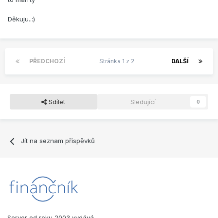
Děkuju..:)
PŘEDCHOZÍ
Stránka 1 z 2
DALŠÍ
Sdílet
Sledující
0
Jít na seznam příspěvků
Server od roku 2003 vydává