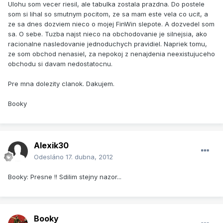
Ulohu som vecer riesil, ale tabulka zostala prazdna. Do postele
som si lihal so smutnym pocitom, ze sa mam este vela co ucit, a
ze sa dnes dozviem nieco o mojej FinWin slepote. A dozvedel som
sa. O sebe. Tuzba najst nieco na obchodovanie je silnejsia, ako
racionalne nasledovanie jednoduchych pravidiel. Napriek tomu,
ze som obchod nenasiel, za nepokoj z nenajdenia neexistujuceho
obchodu si davam nedostatocnu.
Pre mna dolezity clanok. Dakujem.
Booky
Alexik30
Odesláno
17. dubna, 2012
Booky: Presne !! Sdilim stejny nazor...
Booky