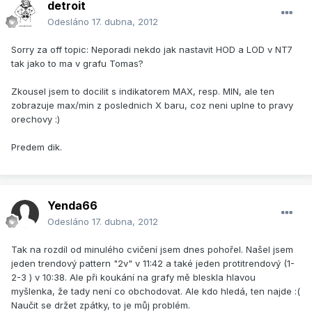
detroit
Odesláno
17. dubna, 2012
Sorry za off topic: Neporadi nekdo jak nastavit HOD a LOD v NT7
tak jako to ma v grafu Tomas?
Zkousel jsem to docilit s indikatorem MAX, resp. MIN, ale ten
zobrazuje max/min z poslednich X baru, coz neni uplne to pravy
orechovy :)
Predem dik.
Yenda66
Odesláno
17. dubna, 2012
Tak na rozdíl od minulého cvičení jsem dnes pohořel. Našel jsem
jeden trendový pattern "2v" v 11:42 a také jeden protitrendový (1-
2-3 ) v 10:38. Ale při koukání na grafy mě bleskla hlavou
myšlenka, že tady není co obchodovat. Ale kdo hledá, ten najde :(
Naučit se držet zpátky, to je můj problém.