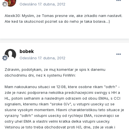
Odesláno
17. dubna, 2012
Alexik30: Myslim, ze Tomas presne vie, ake zrkadlo nam nastavit.
Ale ked ta skutocnost pozriet sa do neho je taka bolava...:)
bobek
Odesláno
17. dubna, 2012
Zdravim, podotykam, ze muj komentar je spis k danemu
obchodnimu dni, nez k systemu FinWin:
Mam nakoukanou situaci ve 12:08, ktere osobne rikam "odtrh" -
zde je navic podporena nekolika predchazejicimi swingy s HH a
HL, potom selhanim a naslednym odrazem od obou EMAs, s CCI
signalem, kteremu rikam "siroke 0/v", u vstupni usecky uz se
slusne vysokym momentem. Hlavni charakteristikou teto situace je
vyrazny "odtrh" vstupni usecky od rychlejsi EMA, rozevirajici se
ostry uhel EMA a vlastni velmi kratka delka vstupni usecky.
Vetsinou je toto treba obchodovat proti H/L dne, zde je vsak i