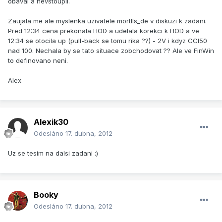
obaval a nevstoupil.
Zaujala me ale myslenka uzivatele mortIIs_de v diskuzi k zadani.
Pred 12:34 cena prekonala HOD a udelala korekci k HOD a ve
12:34 se otocila up (pull-back se tomu rika ??) - 2V i kdyz CCI50
nad 100. Nechala by se tato situace zobchodovat ?? Ale ve FinWin
to definovano neni.
Alex
Alexik30
Odesláno
17. dubna, 2012
Uz se tesim na dalsi zadani :)
Booky
Odesláno
17. dubna, 2012