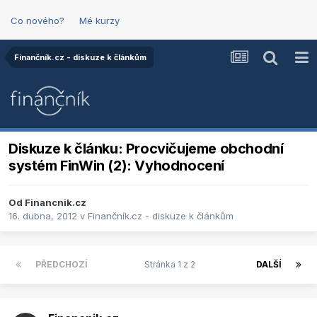
Co nového?
Mé kurzy
Finančník.cz - diskuze k článkům
Diskuze k článku: Procvičujeme obchodní
systém FinWin (2): Vyhodnocení
Od
Financnik.cz
16. dubna, 2012
v
Finančník.cz - diskuze k článkům
PŘEDCHOZÍ
Stránka 1 z 2
DALŠÍ