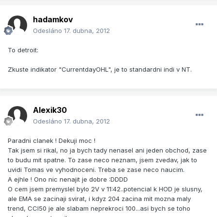
hadamkov
Odesláno
17. dubna, 2012
To detroit:
Zkuste indikator "CurrentdayOHL", je to standardni indi v NT.
Alexik30
Odesláno
17. dubna, 2012
Paradni clanek ! Dekuji moc !
Tak jsem si rikal, no ja bych tady nenasel ani jeden obchod, zase
to budu mit spatne. To zase neco neznam, jsem zvedav, jak to
uvidi Tomas ve vyhodnoceni. Treba se zase neco naucim.
A ejhle ! Ono nic nenajit je dobre :DDDD
O cem jsem premyslel bylo 2V v 11:42..potencial k HOD je slusny,
ale EMA se zacinaji svirat, i kdyz 204 zacina mit mozna maly
trend, CCI50 je ale slabam neprekroci 100...asi bych se toho