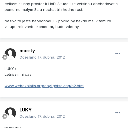
celkem slusny prostor k HoD. Situaci lze vetsinou obchodovat s
pomerne malym SL a nechat trh hodne rust.
Nazivo to jeste neobchoduji - pokud by nekdo mel k tomuto
vstupu relevantni komentar, budu vdecny.
marrty
Odesláno
17. dubna, 2012
LUKY :
Letni/zimni cas
www.webexhibits.org/daylightsaving/b2.html
LUKY
Odesláno
17. dubna, 2012
to marrty