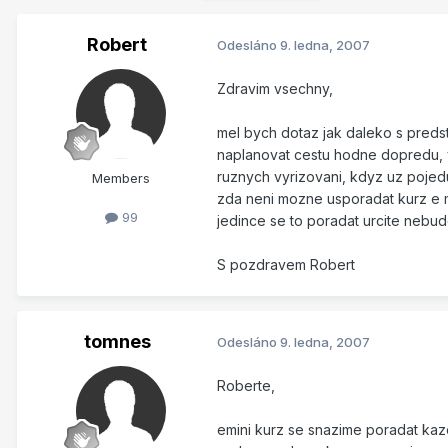
Robert
Odesláno
9. ledna, 2007
Zdravim vsechny,
mel bych dotaz jak daleko s predst
naplanovat cestu hodne dopredu, 
ruznych vyrizovani, kdyz uz pojedu
Members
zda neni mozne usporadat kurz e mi
99
jedince se to poradat urcite nebude
S pozdravem Robert
tomnes
Odesláno
9. ledna, 2007
Roberte,
emini kurz se snazime poradat kaz