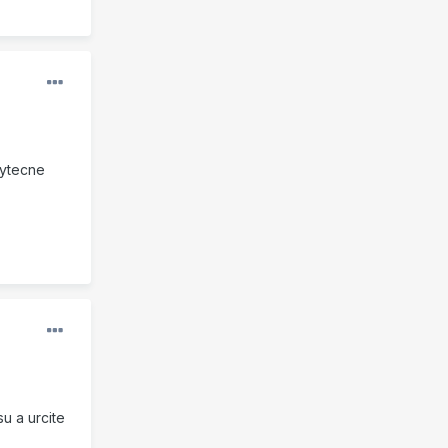
bytecne
su a urcite