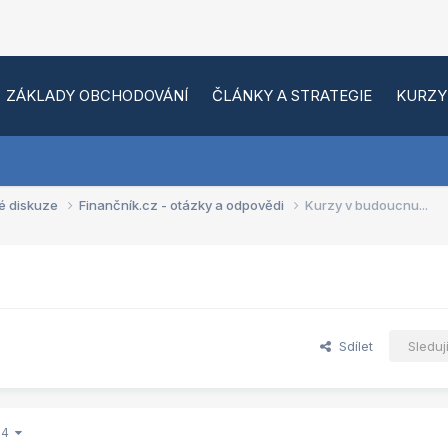
ZÁKLADY OBCHODOVÁNÍ
ČLÁNKY A STRATEGIE
KURZY
é diskuze
Finančník.cz - otázky a odpovědi
Kurzy v budoucnu...
Sdílet
Sleduj
z 4