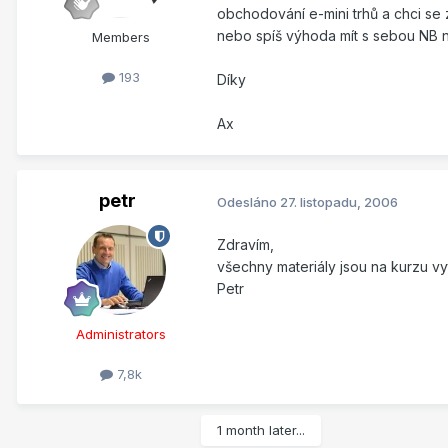
obchodování e-mini trhů a chci se 
nebo spíš výhoda mít s sebou NB n
Members
193
Díky
Ax
petr
Odesláno
27. listopadu, 2006
Zdravím,
všechny materiály jsou na kurzu v
Petr
Administrators
7,8k
1 month later...