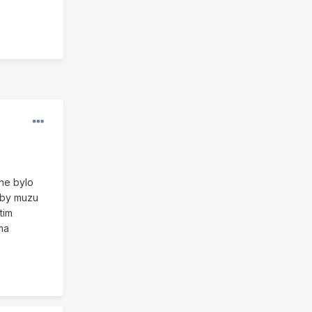
vne bylo
tby muzu
tim
ma