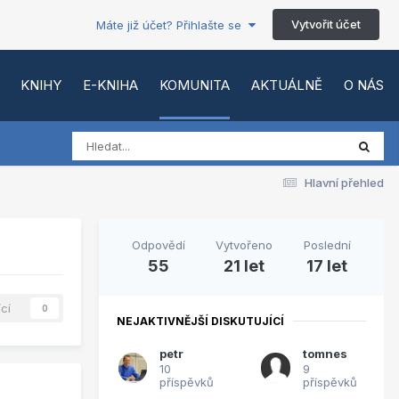
Vytvořit účet
Máte již účet? Přihlašte se
KNIHY
E-KNIHA
KOMUNITA
AKTUÁLNĚ
O NÁS
Hlavní přehled
Odpovědí
Vytvořeno
Poslední
55
21 let
17 let
ící
0
NEJAKTIVNĚJŠÍ DISKUTUJÍCÍ
petr
tomnes
10
9
příspěvků
příspěvků