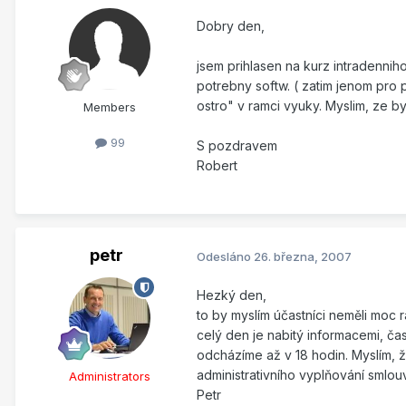
Dobry den,
jsem prihlasen na kurz intradenniho
potrebny softw. ( zatim jenom pro 
ostro" v ramci vyuky. Myslim, ze 
Members
99
S pozdravem
Robert
petr
Odesláno
26. března, 2007
Hezký den,
to by myslím účastníci neměli moc
celý den je nabitý informacemi, 
odcházíme až v 18 hodin. Myslím, 
administrativního vyplňování smlouv
Administrators
Petr