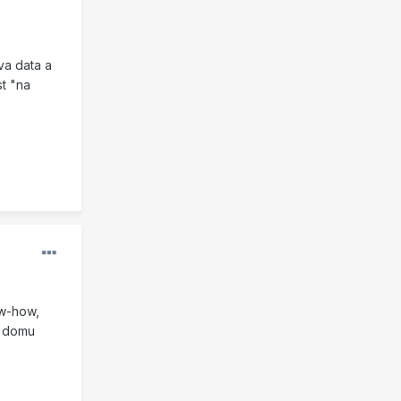
va data a
st "na
ow-how,
a domu