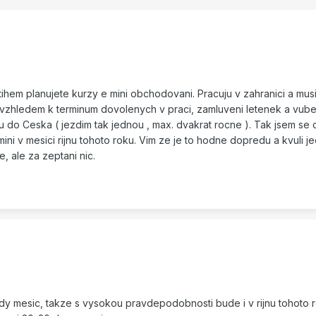
ihem planujete kurzy e mini obchodovani. Pracuju v zahranici a musi
vzhledem k terminum dovolenych v praci, zamluveni letenek a vub
 do Ceska ( jezdim tak jednou , max. dvakrat rocne ). Tak jsem se c
ni v mesici rijnu tohoto roku. Vim ze je to hodne dopredu a kvuli 
, ale za zeptani nic.
dy mesic, takze s vysokou pravdepodobnosti bude i v rijnu tohoto 