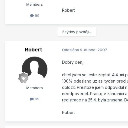
Members
Robert
99
2 týdny později...
Robert
Odesláno
9. dubna, 2007
Dobry den,
chtel jsem se jeste zeptat. 4.4. m
100% odeslano uz asi tyden pred u
dolozit. Prestoze jsem odpovidal na
Members
neodpovedel. Pracuji v zahranici 
99
registrace na 25.4. byla zrusena.
Robert