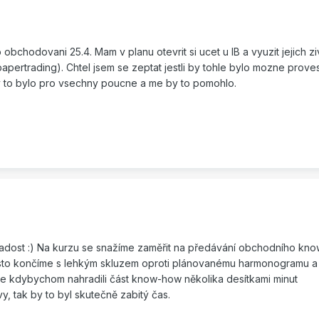
 obchodovani 25.4. Mam v planu otevrit si ucet u IB a vyuzit jejich zi
papertrading). Chtel jsem se zeptat jestli by tohle bylo mozne prove
by to bylo pro vsechny poucne a me by to pomohlo.
 radost :) Na kurzu se snažíme zaměřit na předávání obchodního kn
často končíme s lehkým skluzem oproti plánovanému harmonogramu 
že kdybychom nahradili část know-how několika desítkami minut
y, tak by to byl skutečně zabitý čas.