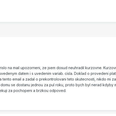
i prislo na mail upozorneni, ze jsem dosud neuhradil kurzovne. Kurzo
vedenym datem i s uvedenim variab. cisla. Doklad o provedeni pla
 tento email a zadal o prekontrolovani teto skutecnosti, nikdo mi za
a domu se dostanu jednou za pul roku, proto bych byl nerad kdyby 
 Dekuji za pochopeni a brzkou odpoved.