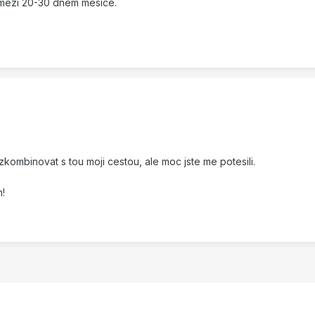
mezi 20-30 dnem mesice.
kombinovat s tou moji cestou, ale moc jste me potesili.
!