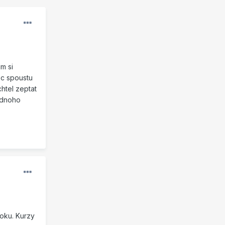
m si
ec spoustu
htel zeptat
jednoho
roku. Kurzy