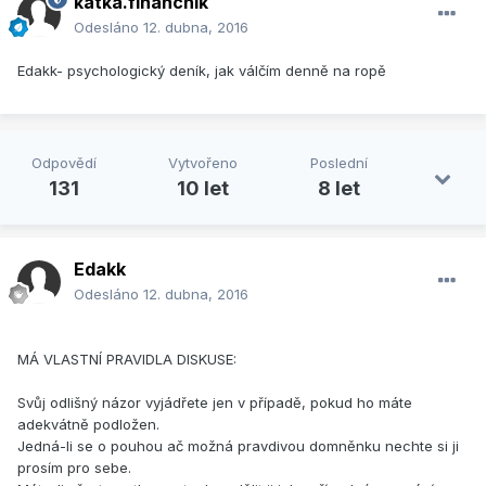
katka.financnik
Odesláno
12. dubna, 2016
Edakk- psychologický deník, jak válčím denně na ropě
Odpovědí
Vytvořeno
Poslední
131
10 let
8 let
Edakk
Odesláno
12. dubna, 2016
MÁ VLASTNÍ PRAVIDLA DISKUSE:
Svůj odlišný názor vyjádřete jen v případě, pokud ho máte
adekvátně podložen.
Jedná-li se o pouhou ač možná pravdivou domněnku nechte si ji
prosím pro sebe.