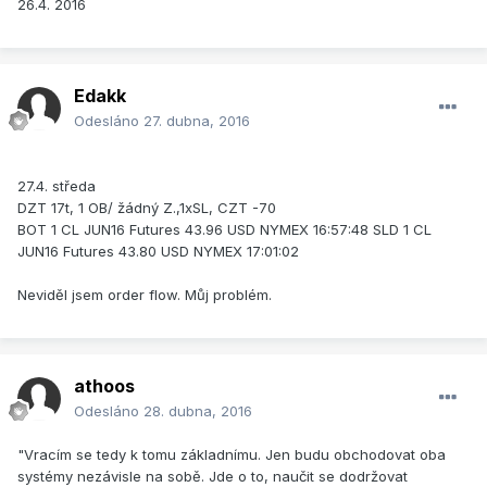
26.4. 2016
Edakk
Odesláno
27. dubna, 2016
27.4. středa
DZT 17t, 1 OB/ žádný Z.,1xSL, CZT -70
BOT 1 CL JUN16 Futures 43.96 USD NYMEX 16:57:48 SLD 1 CL
JUN16 Futures 43.80 USD NYMEX 17:01:02
Neviděl jsem order flow. Můj problém.
athoos
Odesláno
28. dubna, 2016
"Vracím se tedy k tomu základnímu. Jen budu obchodovat oba
systémy nezávisle na sobě. Jde o to, naučit se dodržovat