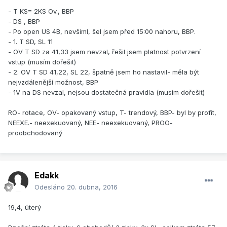
- T KS= 2KS Ov., BBP
- DS , BBP
- Po open US 4B, nevšiml, šel jsem před 15:00 nahoru, BBP.
- 1. T SD, SL 11
- OV T SD za 41,33 jsem nevzal, řešil jsem platnost potvrzení
vstup (musím dořešit)
- 2. OV T SD 41,22, SL 22, špatně jsem ho nastavil- měla být
nejvzdálenější možnost, BBP
- 1V na DS nevzal, nejsou dostatečná pravidla (musím dořešit)
RO- rotace, OV- opakovaný vstup, T- trendový, BBP- byl by profit,
NEEXE.- neexekuovaný, NEE- neexekuovaný, PROO-
proobchodovaný
Edakk
Odesláno
20. dubna, 2016
19,4, úterý