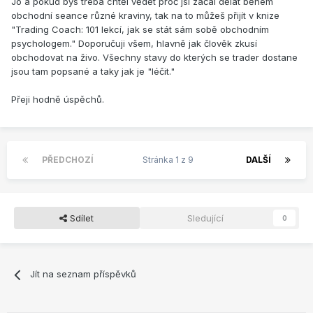
Jo a pokud bys třeba chtěl vědět proč jsi začal dělat během
obchodní seance různé kraviny, tak na to můžeš přijít v knize
"Trading Coach: 101 lekcí, jak se stát sám sobě obchodním
psychologem." Doporučuji všem, hlavně jak člověk zkusí
obchodovat na živo. Všechny stavy do kterých se trader dostane
jsou tam popsané a taky jak je "léčit."
Přeji hodně úspěchů.
PŘEDCHOZÍ
Stránka 1 z 9
DALŠÍ
Sdílet
Sledující
0
Jít na seznam příspěvků