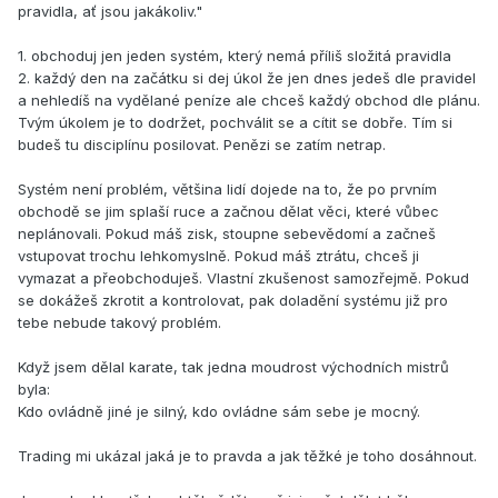
pravidla, ať jsou jakákoliv."
1. obchoduj jen jeden systém, který nemá příliš složitá pravidla
2. každý den na začátku si dej úkol že jen dnes jedeš dle pravidel
a nehledíš na vydělané peníze ale chceš každý obchod dle plánu.
Tvým úkolem je to dodržet, pochválit se a cítit se dobře. Tím si
budeš tu disciplínu posilovat. Penězi se zatím netrap.
Systém není problém, většina lidí dojede na to, že po prvním
obchodě se jim splaší ruce a začnou dělat věci, které vůbec
neplánovali. Pokud máš zisk, stoupne sebevědomí a začneš
vstupovat trochu lehkomyslně. Pokud máš ztrátu, chceš ji
vymazat a přeobchoduješ. Vlastní zkušenost samozřejmě. Pokud
se dokážeš zkrotit a kontrolovat, pak doladění systému již pro
tebe nebude takový problém.
Když jsem dělal karate, tak jedna moudrost východních mistrů
byla:
Kdo ovládně jiné je silný, kdo ovládne sám sebe je mocný.
Trading mi ukázal jaká je to pravda a jak těžké je toho dosáhnout.