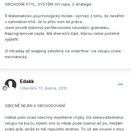
OBCHODNÍ STYL, SYSTÉM: trh ropa, 2 strategie
1) Matematicko-psychologický model- vychází z toho, že nevěřím
v nahodilost trhů. Je to přes osm let práce.
Jsem prostě bláznivý perfekcionista neumějící gramatiku.
Naprogramovat nejde. Má diskreční část, kterou nelze početně
vyjádřit.
2) Intraday až skalping založený na orderflow- na vstupu zcela
mechanický.
Edakk
Odesláno
13. dubna, 2016
OBECNĚ NEJEN K OBCHODOVÁNÍ:
Udělal jsem snad všechny myslitelné chyby. Od sebevražedného
vstupu na burzu stylem ono to nějak pude (samo) až po, hledám
svatý grál, jenže to mě nepustilo dodnes. To už ale souvisí s mou