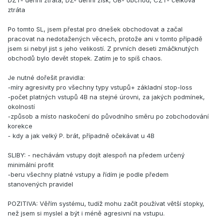
DZT- denní ztráta, DZ- denní zisk, OB- obchod, CZT- celková
ztráta
Po tomto SL, jsem přestal pro dnešek obchodovat a začal
pracovat na nedotažených věcech, protože ani v tomto případě
jsem si nebyl jist s jeho velikostí. Z prvních deseti zmáčknutých
obchodů bylo devět stopek. Zatím je to spíš chaos.
Je nutné dořešit pravidla:
-míry agresivity pro všechny typy vstupů+ základní stop-loss
-počet platných vstupů 4B na stejné úrovni, za jakých podmínek,
okolností
-způsob a místo naskočení do původního směru po zobchodování
korekce
- kdy a jak velký P. brát, případně očekávat u 4B
SLIBY: - nechávám vstupy dojít alespoň na předem určený
minimální profit
-beru všechny platné vstupy a řídím je podle předem
stanovených pravidel
POZITIVA: Věřím systému, tudíž mohu začít používat větší stopky,
než jsem si myslel a být i méně agresivní na vstupu.