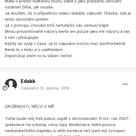
Máte-li přesto nutkavou touhu sdělit ji jako případné varování
ostatním čiňte, jak musíte.
Já doufám, že si případnou reakci dokážu odpustit. Otázka, zda je
tento obchodní systém
už z principu chování trhů nefunkční vás nemusí trápit.
Mnou prezentované názory berte jen pouze jako mé názory a tak
k nim i přistupujte.
Každý se vyvíjí v čase. Je to napsáno trochu moc konfrontačně.
Berte to v klidu a s nadhledem.
Doporučuji všem to tu vůbec nečíst.
Edakk
Odesláno
12. dubna, 2016
ZKUŠENOSTI, NĚCO O MĚ:
Tohle bude můj třetí pokus uspět v obchodování. První- rok 2007-
spekulace na vzestup ceny ropy. Kombinace velké pozice,
nedostatečného kapitálu a větší korekce než jsem byl schopen