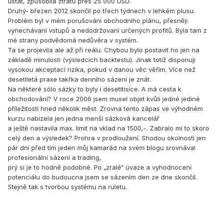
ustát, způsobila ztrátu přes 25 000 USD.
Druhý- březen 2012 skončil po třech týdnech v lehkém plusu.
Problém byl v mém porušování obchodního plánu, přesněji
vynechávaní vstupů a nedodržovaní určených profitů. Byla tam z
mé strany podvědomá nedůvěra v systém.
Ta se projevila ale až při reálu. Chybou bylo postavit ho jen na
základě minulosti (výsledcích backtestu). Jinak totiž disponuji
vysokou akceptací rizika, pokud v danou věc věřím. Více než
desetiletá praxe takřka denního sázení je znát.
Na některé sólo sázky to byly i desetitisíce. A má cesta k
obchodování? V roce 2006 jsem musel objet kvůli jedné jediné
příležitosti hned několik měst. Zrovna tento zápas ve výhodném
kurzu nabízela jen jedna menší sázková kancelář
a ještě nastavila max. limit na vklad na 1500,-. Zabralo mi to skoro
celý den a výsledek? Prohra v prodloužení. Shodou okolností jen
pár dní před tím jeden můj kamarád na svém blogu srovnával
profesionální sázení a trading,
prý si je to hodně podobné. Po „zralé“ úvaze a vyhodnocení
potenciálu do budoucna jsem se sázením den ze dne skončil.
Stejně tak s tvorbou systému na ruletu.