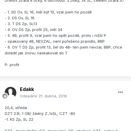
Dnešní ztráta 4 ticky, 6 obchodů/ 3 zisky, 3x SL, celkem ztráta 57
- 1. SD Ov, SL 16, měl být 10, vzal jsem ho pozdě
- 2. DS Ov, SL 16
- 3. T DS Zp, SL13
- 4. OV DS Zp, profit 25, měl 34
- 5. 4B, profit 9, vzal jsem ho opět pozdě, proto i nižší P
- opakovaný 4B, NEVZAL, není pořešeno pravidlo, BBP
- 6. OV T DS Zp, profit 13, šel do 4B- ten jsem nevzal, BBP, chce
doladit jak znovu naskakovat do T
P- profit
Edakk
Odesláno
21. dubna, 2016
20,4, středa
DZT 23t, 1 OB/ žádný Z.,1xSL, CZT -80
-1. KS Zp, SL 22