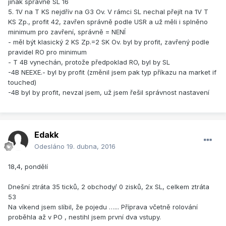
jinak správně SL 16
5. 1V na T KS nejdřív na G3 Ov. V rámci SL nechal přejít na 1V T
KS Zp., profit 42, zavřen správně podle USR a už měli i splněno
minimum pro zavření, správně = NENÍ
- měl být klasický 2 KS Zp.=2 SK Ov. byl by profit, zavřený podle
pravidel RO pro minimum
- T 4B vynechán, protože předpoklad RO, byl by SL
-4B NEEXE.- byl by profit (změnil jsem pak typ příkazu na market if
touched)
-4B byl by profit, nevzal jsem, už jsem řešil správnost nastavení
Edakk
Odesláno
19. dubna, 2016
18,4, pondělí
Dnešní ztráta 35 ticků, 2 obchody/ 0 zisků, 2x SL, celkem ztráta
53
Na víkend jsem slíbil, že pojedu …... Příprava včetně rolování
proběhla až v PO , nestihl jsem první dva vstupy.