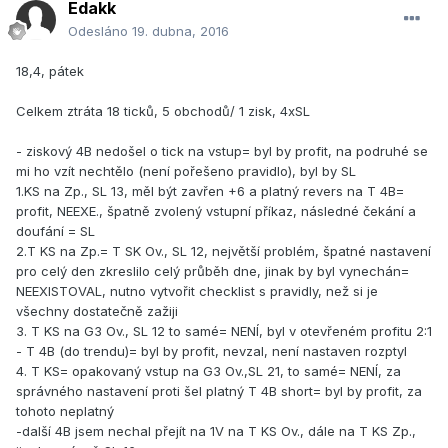
Edakk
Odesláno
19. dubna, 2016
18,4, pátek
Celkem ztráta 18 ticků, 5 obchodů/ 1 zisk, 4xSL
- ziskový 4B nedošel o tick na vstup= byl by profit, na podruhé se
mi ho vzít nechtělo (není pořešeno pravidlo), byl by SL
1.KS na Zp., SL 13, měl být zavřen +6 a platný revers na T 4B=
profit, NEEXE., špatně zvolený vstupní příkaz, následné čekání a
doufání = SL
2.T KS na Zp.= T SK Ov., SL 12, největší problém, špatné nastavení
pro celý den zkreslilo celý průběh dne, jinak by byl vynechán=
NEEXISTOVAL, nutno vytvořit checklist s pravidly, než si je
všechny dostatečně zažiji
3. T KS na G3 Ov., SL 12 to samé= NENÍ, byl v otevřeném profitu 2:1
- T 4B (do trendu)= byl by profit, nevzal, není nastaven rozptyl
4. T KS= opakovaný vstup na G3 Ov.,SL 21, to samé= NENÍ, za
správného nastavení proti šel platný T 4B short= byl by profit, za
tohoto neplatný
-další 4B jsem nechal přejít na 1V na T KS Ov., dále na T KS Zp.,