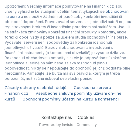
Upozornění: Všechny informace poskytované na Financnik.cz jsou
určeny výhradně ke studijním účelům témat týkajících se
obchodování
na burze
a neslouží v žádném případě coby konkrétní investiční či
obchodní doporučení. Provozovatel serveru ani jednotliví autoři nejsou
registrovanými brokery či investičním poradcem ani makléřem. Jsou-li
na stránkách zmiňovány konkrétní finanční produkty, komodity, akcie,
forex či opce, vždy a pouze za účelem studia obchodování na burze.
Vydavatel serveru není zodpovědný za konkrétní rozhodnutí
jednotlivých uživatelů. Burzovní obchodování a investování s
finančními instrumenty (a komoditami obzvláště) je vysoce rizikové.
Rozhodnutí obchodovat komodity a akcie je odpovědností každého
jednotlivce a jedině on sám nese za svá rozhodnutí plnou
odpovědnost. Nikdy se nepouštějte do obchodů, jejichž podstatě plně
nerozumíte. Pamatujte, že burza má svá pravidla, kterým je třeba
porozumět, než začnu riskovat své vlastní peníze!
Zásady ochrany osobních údajů
Cookies na serveru
Financnik.cz
Všeobecné smluvní podmínky užívání on-line
kurzů
Obchodní podmínky účastni na kurzu a konferenci
Kontaktujte nás
Cookies
Powered by Invision Community