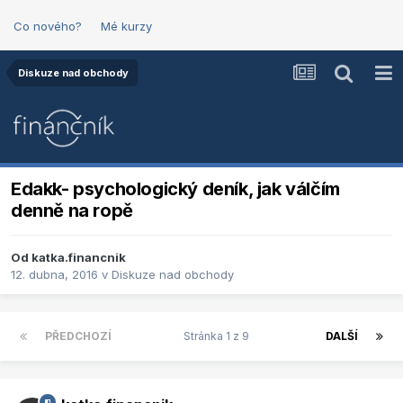
Co nového?
Mé kurzy
Diskuze nad obchody
Edakk- psychologický deník, jak válčím
denně na ropě
Od
katka.financnik
12. dubna, 2016
v
Diskuze nad obchody
PŘEDCHOZÍ
Stránka 1 z 9
DALŠÍ