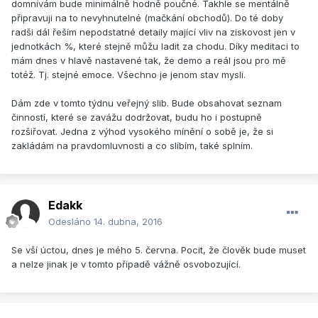
domnívám bude minimálně hodně poučné. Takhle se mentálně
připravuji na to nevyhnutelné (mačkání obchodů). Do té doby
radši dál řeším nepodstatné detaily mající vliv na ziskovost jen v
jednotkách %, které stejně můžu ladit za chodu. Díky meditaci to
mám dnes v hlavě nastavené tak, že demo a reál jsou pro mě
totéž. Tj. stejné emoce. Všechno je jenom stav mysli.
Dám zde v tomto týdnu veřejný slib. Bude obsahovat seznam
činností, které se zavážu dodržovat, budu ho i postupně
rozšiřovat. Jedna z výhod vysokého mínění o sobě je, že si
zakládám na pravdomluvnosti a co slíbím, také splním.
Edakk
Odesláno
14. dubna, 2016
Se vší úctou, dnes je mého 5. června. Pocit, že člověk bude muset
a nelze jinak je v tomto případě vážně osvobozující.