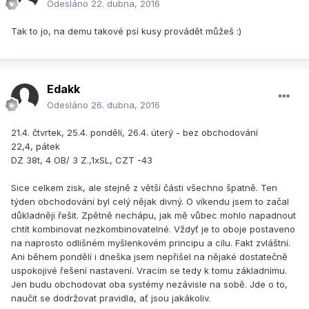
Odesláno
22. dubna, 2016
Tak to jo, na demu takové psí kusy provádět můžeš :)
Edakk
Odesláno
26. dubna, 2016
21.4. čtvrtek, 25.4. pondělí, 26.4. úterý - bez obchodování
22,4, pátek
DZ 38t, 4 OB/ 3 Z.,1xSL, CZT -43
Sice celkem zisk, ale stejně z větší části všechno špatně. Ten
týden obchodování byl celý nějak divný. O víkendu jsem to začal
důkladněji řešit. Zpětně nechápu, jak mě vůbec mohlo napadnout
chtít kombinovat nezkombinovatelné. Vždyť je to oboje postaveno
na naprosto odlišném myšlenkovém principu a cílu. Fakt zvláštní.
Ani během pondělí i dneška jsem nepřišel na nějaké dostatečně
uspokojivé řešení nastavení. Vracím se tedy k tomu základnímu.
Jen budu obchodovat oba systémy nezávisle na sobě. Jde o to,
naučit se dodržovat pravidla, ať jsou jakákoliv.