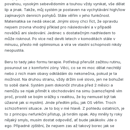
povahou, vysokým sebevědomím a touhou vždy vynikat, vše dělat
líp a jinak. Takže, můj systém je postaven na vychytávání high/low
zajímavých denních pohybů. Stále věřím v jeho funkčnost.
Matematika se nedá okecat. Jinými slovy chci říct, že opravdu
nejsem zrovna vhodný příklad pro následování a v případě
nováčků ani sledování. Jedinec s dostatečným nadhledem to
může risknout. Po více než devíti letech v komoditách stále v
mínusu, přesto mě optimismus a víra ve vlastní schopnosti nikdy
neopustila.
Beru to tady jako formu terapie. Potřebuji přerušit zažitou rutinu,
posunout se z komfortní zóny. Věci, co se mi moc dělat nechtějí
nebo z nich mam obavy odkládám do nekonečna, pokud je ta
možnost. Na druhou stranu, vždy držím své slovo, jen ne bohužel
to sobě dané. Systém jsem dokončil zhruba před 2 měsíci a
nemůžu se nijak přimět k obchodování na simu (samozřejmě vím
proč, prostě se bojím srážky s realitou, že by nemusel být tak
úžasné jak si myslím). Jinde předtím píšu, jak OS věřím. Troch
schizofrenní situace. Je to boj v mé hlavě. Z pohledu ostatních, je
to z principu nefunkční přístup, já tvrdím opak. Aby mněly ty roky
nějaký smyls, musím dostat odpověď, ať bude jakákoliv. Jde o
ego. Případné zjištění, že nejsem zas až takový borec jak se