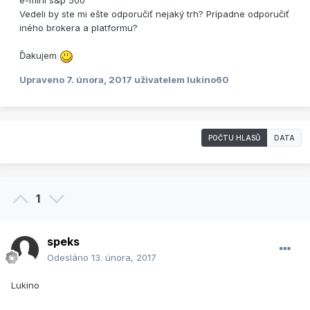
e-mini s&p 500
Vedeli by ste mi ešte odporučiť nejaký trh? Prípadne odporučiť
iného brokera a platformu?
Ďakujem
Upraveno
7. února, 2017
uživatelem lukino60
POČTU HLASŮ
DATA
1
speks
Odesláno
13. února, 2017
Lukino