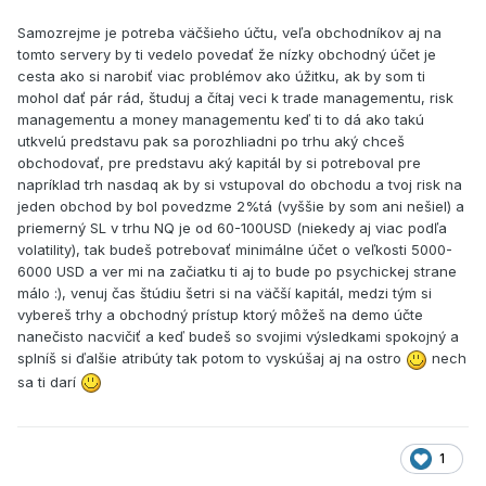
Samozrejme je potreba väčšieho účtu, veľa obchodníkov aj na
tomto servery by ti vedelo povedať že nízky obchodný účet je
cesta ako si narobiť viac problémov ako úžitku, ak by som ti
mohol dať pár rád, študuj a čítaj veci k trade managementu, risk
managementu a money managementu keď ti to dá ako takú
utkvelú predstavu pak sa porozhliadni po trhu aký chceš
obchodovať, pre predstavu aký kapitál by si potreboval pre
napríklad trh nasdaq ak by si vstupoval do obchodu a tvoj risk na
jeden obchod by bol povedzme 2%tá (vyššie by som ani nešiel) a
priemerný SL v trhu NQ je od 60-100USD (niekedy aj viac podľa
volatility), tak budeš potrebovať minimálne účet o veľkosti 5000-
6000 USD a ver mi na začiatku ti aj to bude po psychickej strane
málo :), venuj čas štúdiu šetri si na väčší kapitál, medzi tým si
vybereš trhy a obchodný prístup ktorý môžeš na demo účte
nanečisto nacvičiť a keď budeš so svojimi výsledkami spokojný a
splníš si ďalšie atribúty tak potom to vyskúšaj aj na ostro
nech
sa ti darí
1