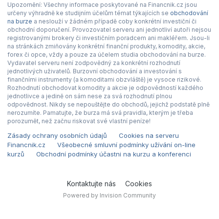
Upozornění: Všechny informace poskytované na Financnik.cz jsou
určeny výhradně ke studijním účelům témat týkajících se
obchodování
na burze
a neslouží v žádném případě coby konkrétní investiční či
obchodní doporučení. Provozovatel serveru ani jednotliví autoři nejsou
registrovanými brokery či investičním poradcem ani makléřem. Jsou-li
na stránkách zmiňovány konkrétní finanční produkty, komodity, akcie,
forex či opce, vždy a pouze za účelem studia obchodování na burze.
Vydavatel serveru není zodpovědný za konkrétní rozhodnutí
jednotlivých uživatelů. Burzovní obchodování a investování s
finančními instrumenty (a komoditami obzvláště) je vysoce rizikové.
Rozhodnutí obchodovat komodity a akcie je odpovědností každého
jednotlivce a jedině on sám nese za svá rozhodnutí plnou
odpovědnost. Nikdy se nepouštějte do obchodů, jejichž podstatě plně
nerozumíte. Pamatujte, že burza má svá pravidla, kterým je třeba
porozumět, než začnu riskovat své vlastní peníze!
Zásady ochrany osobních údajů
Cookies na serveru
Financnik.cz
Všeobecné smluvní podmínky užívání on-line
kurzů
Obchodní podmínky účastni na kurzu a konferenci
Kontaktujte nás
Cookies
Powered by Invision Community