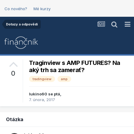
Co nového?
Mé kurzy
Dotazy a odpovědi
Traginview s AMP FUTURES? Na
aký trh sa zamerať?
0
tradingview
amp
lukino60
se ptá,
7. února, 2017
Otázka