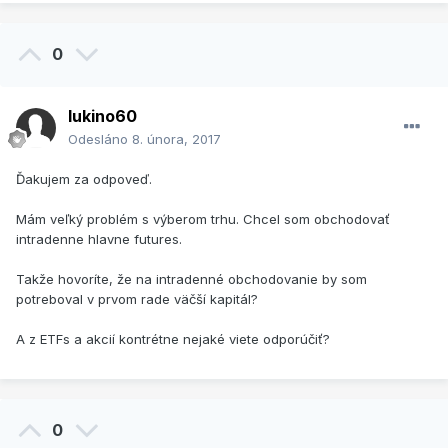
0
lukino60
Odesláno
8. února, 2017
Ďakujem za odpoveď.
Mám veľký problém s výberom trhu. Chcel som obchodovať
intradenne hlavne futures.
Takže hovoríte, že na intradenné obchodovanie by som
potreboval v prvom rade väčší kapitál?
A z ETFs a akcií kontrétne nejaké viete odporúčiť?
0