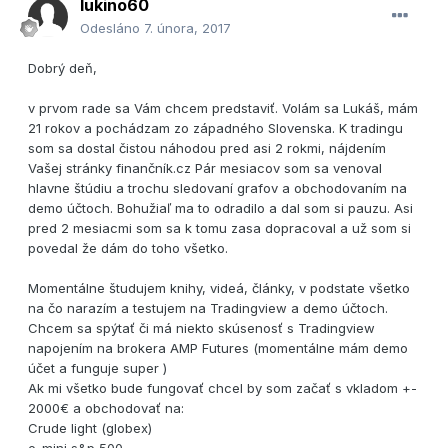
lukino60
Odesláno
7. února, 2017
Dobrý deň,
v prvom rade sa Vám chcem predstaviť. Volám sa Lukáš, mám
21 rokov a pochádzam zo západného Slovenska. K tradingu
som sa dostal čistou náhodou pred asi 2 rokmi, nájdením
Vašej stránky finančník.cz Pár mesiacov som sa venoval
hlavne štúdiu a trochu sledovaní grafov a obchodovaním na
demo účtoch. Bohužiaľ ma to odradilo a dal som si pauzu. Asi
pred 2 mesiacmi som sa k tomu zasa dopracoval a už som si
povedal že dám do toho všetko.
Momentálne študujem knihy, videá, články, v podstate všetko
na čo narazím a testujem na Tradingview a demo účtoch.
Chcem sa spýtať či má niekto skúsenosť s Tradingview
napojením na brokera AMP Futures (momentálne mám demo
účet a funguje super )
Ak mi všetko bude fungovať chcel by som začať s vkladom +-
2000€ a obchodovať na:
Crude light (globex)