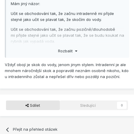
Mám jiný názor:
Učit se obchodování tak, že začnu intradenně mi přijde
stejné jako učit se plavat tak, že skočím do vody.
Učit se obchodování tak, že začnu pozičně/dlouhodobě
mi přijde stejné jako učit se plavat tak, že se budu koukat na
rybník jak vypadá voda.
Rozbalit
Vždyť obojí je skok do vody, jenom jinym stylem. Intradenní je ale
mnohem náročnější skok a popravdě neznám osobně nikoho, kdo
u intradenního zůstal a nepřešel dřív nebo později na poziční.
Sdílet
Sledující
0
Přejít na přehled otázek