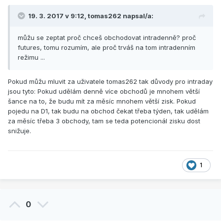
19. 3. 2017 v 9:12,
tomas262
napsal/a:
můžu se zeptat proč chceš obchodovat intradenně? proč
futures, tomu rozumím, ale proč trváš na tom intradenním
režimu ...
Pokud můžu mluvit za uživatele tomas262 tak důvody pro intraday
jsou tyto: Pokud udělám denně více obchodů je mnohem větší
šance na to, že budu mít za měsíc mnohem větší zisk. Pokud
pojedu na D1, tak budu na obchod čekat třeba týden, tak udělám
za měsíc třeba 3 obchody, tam se teda potencionál zisku dost
snižuje.
1
0