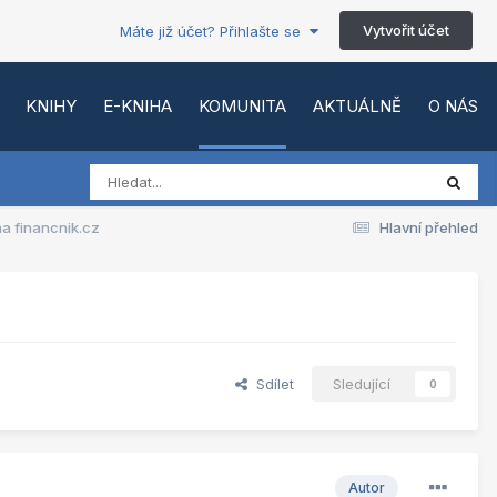
Vytvořit účet
Máte již účet? Přihlašte se
KNIHY
E-KNIHA
KOMUNITA
AKTUÁLNĚ
O NÁS
na financnik.cz
Hlavní přehled
Sdílet
Sledující
0
Autor