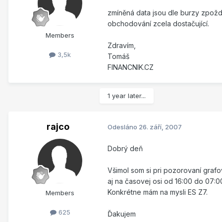
zmíněná data jsou dle burzy zpoždě
obchodování zcela dostačující.
Members
Zdravím,
3,5k
Tomáš
FINANCNIK.CZ
1 year later...
rajco
Odesláno
26. září, 2007
Dobrý deň
Všimol som si pri pozorovaní graf
aj na časovej osi od 16:00 do 07:0
Konkrétne mám na mysli ES Z7.
Members
625
Ďakujem