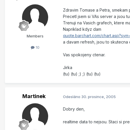
Zdravim Tomase a Petra, smekam 
Precetl jsem si VAs server a jsou t
Trenuji na Vasich grafech, ktere 
Napriklad kdyz dam
quote.barchart.com/chart.asp?
Members
a davam refresh, jsou to skutecna 
10
Vas spokojeny ctenar.
Jirka
(tu) (tu) ;) ;) (tu) (tu)
Martinek
Odesláno
30. prosince, 2005
Dobry den,
realtime data to nejsou. Staci si p