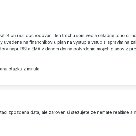
vat IB pri real obchodovani, len trochu som vedla ohladne toho ci m
y uvedene na financnikovi). plan na vystup a vstup si spravim na 
ikatory napr. RSI a EMA v danom dni na potvrdenie mojich planov z 
anu otazku z minula
aci zpozdena data, ale zaroven si stezujete ze nemate realtime a 