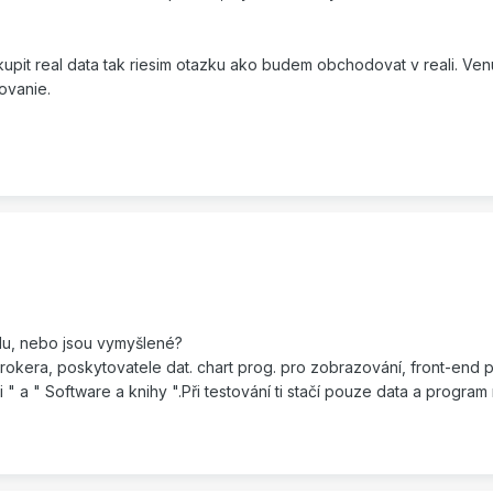
kupit real data tak riesim otazku ako budem obchodovat v reali. 
ovanie.
eálu, nebo jsou vymyšlené?
okera, poskytovatele dat. chart prog. pro zobrazování, front-end p
i " a " Software a knihy ".Při testování ti stačí pouze data a program