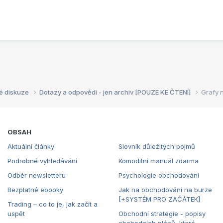
é diskuze
Dotazy a odpovědi - jen archiv [POUZE KE ČTENÍ]
Grafy 
OBSAH
Aktuální články
Slovník důležitých pojmů
Podrobné vyhledávání
Komoditní manuál zdarma
Odběr newsletteru
Psychologie obchodování
Bezplatné ebooky
Jak na obchodování na burze
[+SYSTÉM PRO ZAČÁTEK]
Trading – co to je, jak začít a
uspět
Obchodní strategie - popisy
obchodních plánů, které