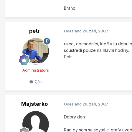
Braňo
petr
Odesláno
26. září, 2007
rajco, obchodníci, kteří v tu dobu 
soustředí pouze na hlavní hodiny.
Petr
Administrators
7,8k
Majsterko
Odesláno
26. září, 2007
Dobry den
Rad by som sa spytal ci grafy uvede