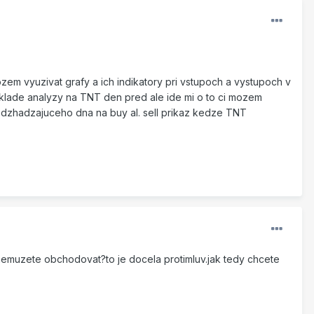
ozem vyuzivat grafy a ich indikatory pri vstupoch a vystupoch v
zaklade analyzy na TNT den pred ale ide mi o to ci mozem
predzhadzajuceho dna na buy al. sell prikaz kedze TNT
nemuzete obchodovat?to je docela protimluv.jak tedy chcete