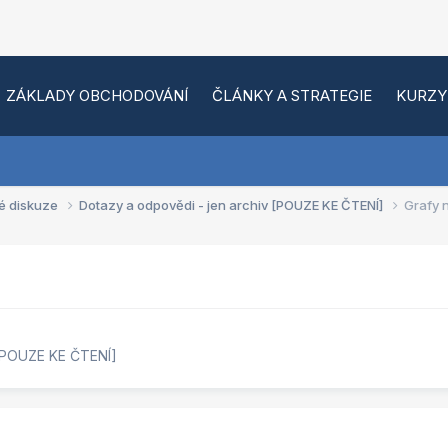
ZÁKLADY OBCHODOVÁNÍ
ČLÁNKY A STRATEGIE
KURZY
é diskuze
Dotazy a odpovědi - jen archiv [POUZE KE ČTENÍ]
Grafy 
 [POUZE KE ČTENÍ]