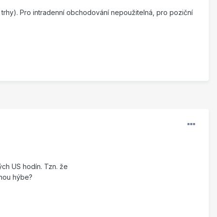
 trhy). Pro intradenní obchodování nepoužitelná, pro poziční
ých US hodín. Tzn. že
enou hýbe?