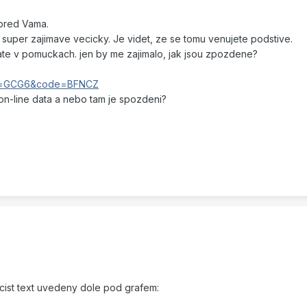
pred Vama.
u super zajimave vecicky. Je videt, ze se tomu venujete podstive.
mate v pomuckach. jen by me zajimalo, jak jsou zpozdene?
sym=GCG6&code=BFNCZ
on-line data a nebo tam je spozdeni?
recist text uvedeny dole pod grafem: