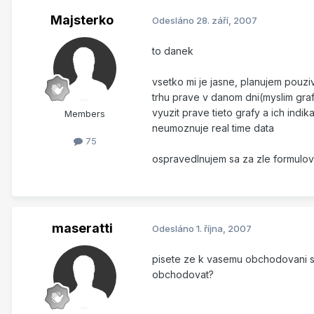
Majsterko
Odesláno
28. září, 2007
to danek
vsetko mi je jasne, planujem pouzi
trhu prave v danom dni(myslim graf
vyuzit prave tieto grafy a ich ind
Members
neumoznuje real time data
75
ospravedlnujem sa za zle formulov
maseratti
Odesláno
1. října, 2007
pisete ze k vasemu obchodovani st
obchodovat?