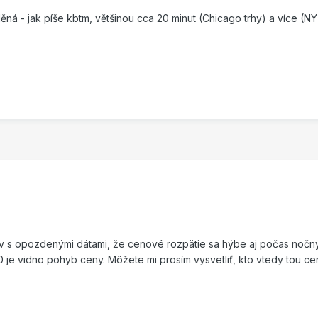
ná - jak píše kbtm, většinou cca 20 minut (Chicago trhy) a více (NY
ov s opozdenými dátami, že cenové rozpätie sa hýbe aj počas nočn
0 je vidno pohyb ceny. Môžete mi prosím vysvetliť, kto vtedy tou c