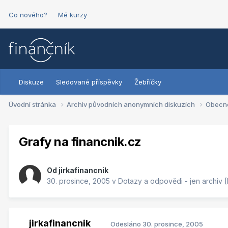
Co nového?
Mé kurzy
Diskuze
Sledované příspěvky
Žebříčky
Úvodní stránka
Archiv původních anonymních diskuzích
Obecn
Grafy na financnik.cz
Od
jirkafinancnik
30. prosince, 2005
v
Dotazy a odpovědi - jen archiv
jirkafinancnik
Odesláno
30. prosince, 2005