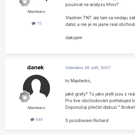
pouzivat na analyzu trhov?
Members
Vlastnim TNT ale tam sa nedaju za
75
data) a nie je mi jasne real obchod
dakujem
danek
Odesláno
28. září, 2007
to Majsterko,
jaké grafy? To jako jestli jsou z r
Pro live obchodování potřebuješ br
Doporučuji přečíst diskuzi " Brokeř
Members
546
S pozdravem Richard