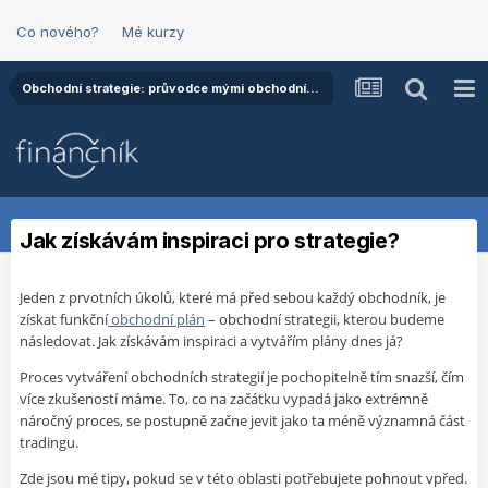
Co nového?
Mé kurzy
Obchodní strategie: průvodce mými obchodními plány
Jak získávám inspiraci pro strategie?
Jeden z prvotních úkolů, které má před sebou každý obchodník, je
získat funkční
obchodní plán
– obchodní strategii, kterou budeme
následovat. Jak získávám inspiraci a vytvářím plány dnes já?
Proces vytváření obchodních strategií je pochopitelně tím snazší, čím
více zkušeností máme. To, co na začátku vypadá jako extrémně
náročný proces, se postupně začne jevit jako ta méně významná část
tradingu.
Zde jsou mé tipy, pokud se v této oblasti potřebujete pohnout vpřed.