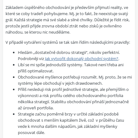
Základem úspěšného obchodování je především přijmutí reality, ve
které se coby tradeři pohybujeme. Mj. je to fakt, že neexistuje svatý
grál. Každá strategie má své slabé a silné chvilky. Důležité je řídit risk,
protože jestli přijde zrovna období ztrát nebo zisků je ovlivněno
náhodou, se kterou nic neuděláme.
V případě vytváření systémů se tak sám řídím následujícími pravidly:
Hledám „dostatečně dobrou strategii“, nikoliv perfektní.
Podrobněji viz
Jak vytvořit dokonalý obchodní systém?
.
Líbí se mi spíše jednodušší systémy. Takové není třeba ani
příliš optimalizovat.
Obchodované myšlence potřebuji rozumět. Mj. proto, že se mi
systémy lépe obchodují v jejich drawdownech.
Příliš nesleduji risk profil jednotlivé strategie, ale přemýšlím o
výkonnosti a risk profilu celého obchodovaného portfolia
několika strategií. Stabilitu obchodování přináší jednoznačně
až úroveň portfolia.
Strategie začnu poměrně brzy v určité základní podobě
obchodovat s menším kapitálem živě, což
v průběhu času
vede k mnoha dalším nápadům, jak základní myšlenky
posouvat dále.