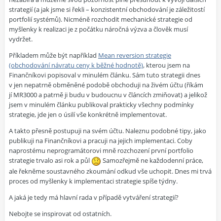
strategií (a jak jsme si řekli – konzistentní obchodování je záležitostí
portfolií systémů). Nicméně rozchodit mechanické strategie od
myšlenky k realizaci je z počátku náročná výzva a člověk musí
vydržet.
Příkladem může být například
Mean reversion strategie
(obchodování návratu ceny k běžné hodnotě)
, kterou jsem na
Finančníkovi popisoval v minulém článku. Sám tuto strategii dnes
v jen nepatrně obměněné podobě obchoduji na živém účtu (říkám
jí MR3000 a patrně ji budu v budoucnu v článcích zmiňovat) a jelikož
jsem v minulém článku publikoval prakticky všechny podmínky
strategie, jde jen o úsilí vše konkrétně implementovat.
A takto přesně postupuji na svém účtu. Naleznu podobné tipy, jako
publikuji na Finančníkovi a pracuji na jejich implementaci. Coby
naprostému neprogramátorovi mně rozchození první portfolio
strategie trvalo asi rok a půl
Samozřejmě ne každodenní práce,
ale řekněme soustavného zkoumání odkud vše uchopit. Dnes mi trvá
proces od myšlenky k implementaci strategie spíše týdny.
A jaká je tedy má hlavní rada v případě vytváření strategií?
Nebojte se inspirovat od ostatních.