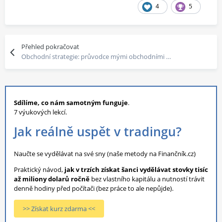
4
5
Přehled pokračovat
Obchodní strategie: průvodce mými obchodními plány
Sdílíme, co nám samotným funguje
.
7 výukových lekcí.
Jak reálně uspět v tradingu?
Naučte se vydělávat na své sny (naše metody na Finančník.cz)
Praktický návod,
jak v trzích získat šanci vydělávat stovky tisíc
až miliony dolarů ročně
bez vlastního kapitálu a nutností trávit
denně hodiny před počítači (bez práce to ale nepůjde).
>> Získat kurz zdarma <<