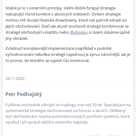
Stejné je to s ostatními principy. Velmi dobře fungují strategie
nakupující různé korekce v akciových indexech. Ovšem strategie
mohou mít docela hluboké drawdowny, které vás patrně odradí od
jejich obchodování. Stačí ale zkusit současně strategii kombinovat se
strategií obchodující volatilitu nebo
dluhopisy
a rázem získáme úplně
jiný obrázek.
Zvládnutí komplexnější implementace (například v podobě
vyhodnocování několika strategií najednou) je zprvu náročnější, ale je
to proces, do kterého se vyplatí čas investovat.
29.11.2020
Petr Podhajský
Fulltime obchodník věnující se tradingu více než 20 let. Specializace na
systematické strategie obchodované na futures a akciích. Oblíbený
styl obchodování: stavba automatizovaných portfolio systémů, které
využívá i při správě většího externího kapitálu.