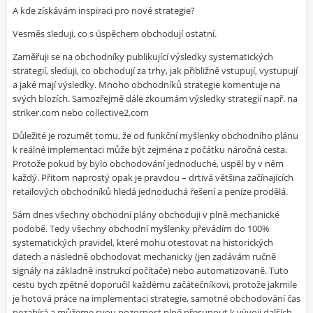
A kde získávám inspiraci pro nové strategie?
Vesměs sleduji, co s úspěchem obchodují ostatní.
Zaměřuji se na obchodníky publikující výsledky systematických
strategií, sleduji, co obchodují za trhy, jak přibližně vstupují, vystupují
a jaké mají výsledky. Mnoho obchodníků strategie komentuje na
svých blozích. Samozřejmě dále zkoumám výsledky strategií např. na
striker.com nebo collective2.com
Důležité je rozumět tomu, že od funkční myšlenky obchodního plánu
k reálné implementaci může být zejména z počátku náročná cesta.
Protože pokud by bylo obchodování jednoduché, uspěl by v něm
každý. Přitom naprostý opak je pravdou – drtivá většina začínajících
retailových obchodníků hledá jednoduchá řešení a peníze prodělá.
Sám dnes všechny obchodní plány obchoduji v plně mechanické
podobě. Tedy všechny obchodní myšlenky převádím do 100%
systematických pravidel, které mohu otestovat na historických
datech a následně obchodovat mechanicky (jen zadávám ručně
signály na základně instrukcí počítače) nebo automatizovaně. Tuto
cestu bych zpětně doporučil každému začátečníkovi, protože jakmile
je hotová práce na implementaci strategie, samotné obchodování čas
nezabírá a můžeme svou pozornost plně přesunout k vývoji dalších