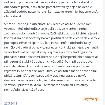
ve kterém je snazší a ziskovější podobný pattern obchodovat. V
obchodním plánu je tak třeba pamatovat vždy nejen na definici
základní podoby patternu, ale i kontext, ve kterém jej budeme chtít
obchodovat.
S tím se úzce pojí i skutečnost, že v nízké volatilitě budeme mít
vesměs méně obchodů. A to je další bod, ve kterém mnoho
začínajících obchodníků chybuje. Začínající obchodníci chtějí s jedním
kontraktem dosahovat vysokých profitů ať se děje, co se děje. A to je
pochopitelně velmi špatně. Cílem intradenního obchodníka by
nemělo být vydělat co nejvíce na jeden kontrakt za měsíc, ale naučit
se obchodovat co nejstabilněji. Zajímavé příjmy v tradingu vždy
přicházejí s multipozicemi, které se ale dají bezpečně obchodovat až
při rozumné stabilitě obchodních výsledků. Pak i při obchodování
například deseti kontraktů v e-mini Russellu jsou již příjmy velmi
zajímavé i v období s celkovou nižší volatilitou a méně obchodními
příležitostmi. Cítíte ten paradox? V tradingu opravdu nejvíc
dostáváme zaplaceno za to, že zůstáváme stranou a čekáme na tu
správnou příležitost, která – zejména v období nižší volatility –
nemusí přicházet každý den.
daytrading
22.5.2013