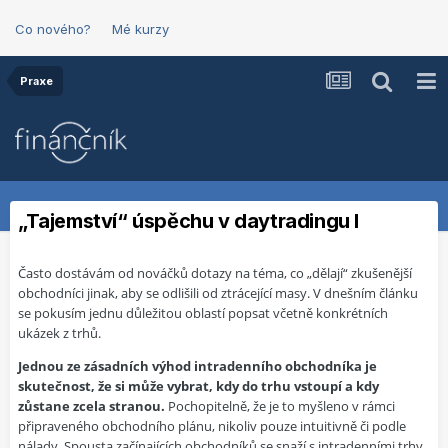
Co nového?
Mé kurzy
Praxe
„Tajemství“ úspěchu v daytradingu I
Často dostávám od nováčků dotazy na téma, co „dělají“ zkušenější
obchodníci jinak, aby se odlišili od ztrácející masy. V dnešním článku
se pokusím jednu důležitou oblastí popsat včetně konkrétních
ukázek z trhů.
Jednou ze zásadních výhod intradenního obchodníka je
skutečnost, že si může vybrat, kdy do trhu vstoupí a kdy
zůstane zcela stranou.
Pochopitelně, že je to myšleno v rámci
připraveného obchodního plánu, nikoliv pouze intuitivně či podle
nálady. Spousta začínajících obchodníků se snaží s intradenními trhy