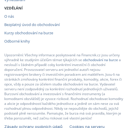
VZDĚLÁNÍ
O nás
Bezplatný úvod do obchodování
Kurzy obchodování na burze
Odborné knihy
Upozornění: Všechny informace poskytované na Financnik.cz jsou určeny
výhradně ke studijním účelům témat týkajících se
obchodování na burze
a
neslouží v žádném případě coby konkrétní investiční či obchodní
doporučení. Provozovatel serveru ani jednotliví autoři nejsou
registrovanými brokery či investičním poradcem ani makléřem. Jsou-li na
stránkách zmiňovány konkrétní finanční produkty, komodity, akcie, forex či
opce, vždy a pouze za účelem studia obchodování na burze. Vydavatel
serveru není zodpovědný za konkrétní rozhodnutí jednotlivých uživatelů.
Burzovní obchodování a investování s finančními instrumenty (a
komoditami obzvláště) je vysoce rizikové. Rozhodnutí obchodovat komodity
a akcie je odpovědností každého jednotlivce a jedině on sám nese za svá
rozhodnutí plnou odpovědnost. Nikdy se nepouštějte do obchodů, jejichž
podstatě plně nerozumíte. Pamatujte, že burza má svá pravidla, kterým je
třeba porozumět, než začnu riskovat své vlastní peníze!
Zásady ochrany osobních údajů
Cookies na serveru