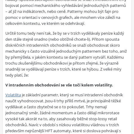
bojovat pomocí mechanického vyhledávání jednoduchých patternů
– ať již na indikátorech, nebo ceně. Patterny mohou být fajn pro
pomoc v orientaci v cenových grafech, ale mnohem více záleží na
celkovém kontextu, ve kterém se odehrávají.
Určitě tomu tedy není tak, že by se v trzích vydělávaly peníze každý
den stále stejně snadno (nebo obtížně chcete-li). Přitom spousta
diskréčních intradenních obchodníků se snaží obchodovat skoro
mechanicky s často vizuálně jednoduchým patternem bez toho, aniž
by přemýšlela, v jakém kontextu se daný pattern vytváří. Každému
trochu zkušenějšímu obchodníkovi je přitom zřejmé, že výrazně
snadněji se vydělávají peníze v trzích, které se hýbou. Z velké míry
tedy platí, že:
V intradenním obchodování se vše točí kolem volatility.
Volatilita
je základní parametr, který se musí intradenní obchodník
naučit vyhodnocovat. Jsou-li trhy příliš mrtvé, je principálně těžké
vydělávat a často zbytečné se o to pokoušet. Trhy nemají
jednoznačný směr, žádné momentum a často dělají mikrorotace
vysoké tak akorát na to, aby zasahovaly běžné stop-lossy retail
obchodníků. Navíc v období s nízkou volatilitou vládnou v trzích
především nejrůznější HFT automaty, které si doslova pohrávají s