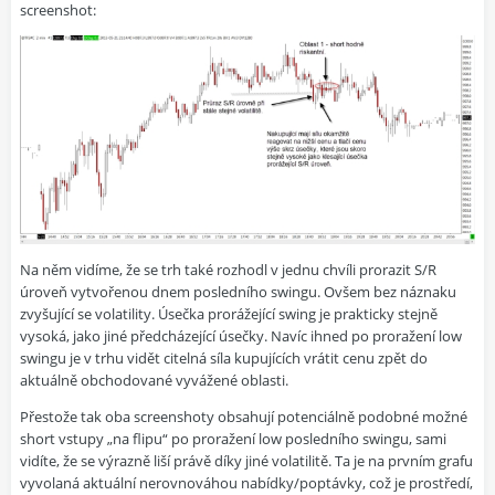
screenshot:
Na něm vidíme, že se trh také rozhodl v jednu chvíli prorazit S/R
úroveň vytvořenou dnem posledního swingu. Ovšem bez náznaku
zvyšující se volatility. Úsečka prorážející swing je prakticky stejně
vysoká, jako jiné předcházející úsečky. Navíc ihned po proražení low
swingu je v trhu vidět citelná síla kupujících vrátit cenu zpět do
aktuálně obchodované vyvážené oblasti.
Přestože tak oba screenshoty obsahují potenciálně podobné možné
short vstupy „na flipu“ po proražení low posledního swingu, sami
vidíte, že se výrazně liší právě díky jiné volatilitě. Ta je na prvním grafu
vyvolaná aktuální nerovnováhou nabídky/poptávky, což je prostředí,