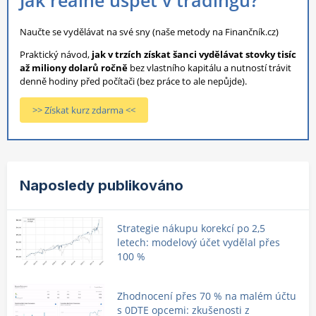
Jak reálně uspět v tradingu?
Naučte se vydělávat na své sny (naše metody na Finančník.cz)
Praktický návod,
jak v trzích získat šanci vydělávat stovky tisíc
až miliony dolarů ročně
bez vlastního kapitálu a nutností trávit
denně hodiny před počítači (bez práce to ale nepůjde).
>> Získat kurz zdarma <<
Naposledy publikováno
Strategie nákupu korekcí po 2,5
letech: modelový účet vydělal přes
100 %
Zhodnocení přes 70 % na malém účtu
s 0DTE opcemi: zkušenosti z