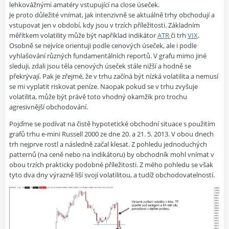
lehkovážnými amatéry vstupující na close úseček.
Je proto důležité vnímat, jak intenzivně se aktuálně trhy obchodují a
vstupovat jen v období, kdy jsou v trzích příležitosti. Základním
měřítkem volatility může být například indikátor
ATR
či trh
VIX
.
Osobně se nejvíce orientuji podle cenových úseček, ale i podle
vyhlašování různých fundamentálních reportů. V grafu mimo jiné
sleduji, zdali jsou těla cenových úseček stále nižší a hodně se
překrývají. Pak je zřejmé, že v trhu začíná být nízká volatilita a nemusí
se mi vyplatit riskovat peníze. Naopak pokud se v trhu zvyšuje
volatilita, může být právě toto vhodný okamžik pro trochu
agresivnější obchodování.
Pojďme se podívat na čistě hypotetické obchodní situace s použitím
grafů trhu e-mini Russell 2000 ze dne 20. a 21. 5. 2013. V obou dnech
trh nejprve rostl a následně začal klesat. Z pohledu jednoduchých
patternů (na ceně nebo na indikátoru) by obchodník mohl vnímat v
obou trzích prakticky podobné příležitosti. Z mého pohledu se však
tyto dva dny výrazně liší svojí volatilitou, a tudíž obchodovatelností.