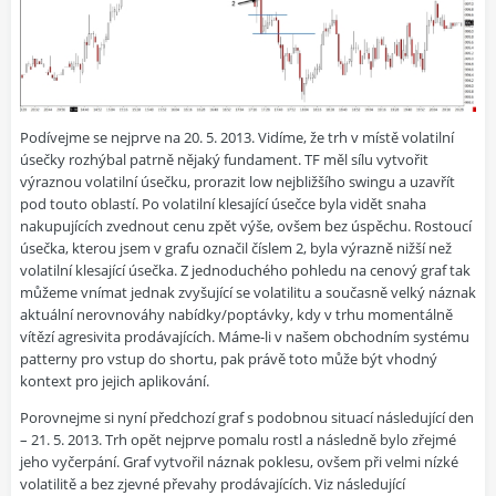
Podívejme se nejprve na 20. 5. 2013. Vidíme, že trh v místě volatilní
úsečky rozhýbal patrně nějaký fundament. TF měl sílu vytvořit
výraznou volatilní úsečku, prorazit low nejbližšího swingu a uzavřít
pod touto oblastí. Po volatilní klesající úsečce byla vidět snaha
nakupujících zvednout cenu zpět výše, ovšem bez úspěchu. Rostoucí
úsečka, kterou jsem v grafu označil číslem 2, byla výrazně nižší než
volatilní klesající úsečka. Z jednoduchého pohledu na cenový graf tak
můžeme vnímat jednak zvyšující se volatilitu a současně velký náznak
aktuální nerovnováhy nabídky/poptávky, kdy v trhu momentálně
vítězí agresivita prodávajících. Máme-li v našem obchodním systému
patterny pro vstup do shortu, pak právě toto může být vhodný
kontext pro jejich aplikování.
Porovnejme si nyní předchozí graf s podobnou situací následující den
– 21. 5. 2013. Trh opět nejprve pomalu rostl a následně bylo zřejmé
jeho vyčerpání. Graf vytvořil náznak poklesu, ovšem při velmi nízké
volatilitě a bez zjevné převahy prodávajících. Viz následující