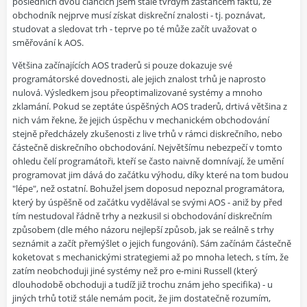
posledních dvou článcích jsem stále tvrdým zastáncem faktu, že
obchodník nejprve musí získat diskreční znalosti - tj. poznávat,
studovat a sledovat trh - teprve po té může začít uvažovat o
směřování k AOS.
Většina začínajících AOS traderů si pouze dokazuje své
programátorské dovednosti, ale jejich znalost trhů je naprosto
nulová. Výsledkem jsou přeoptimalizované systémy a mnoho
zklamání. Pokud se zeptáte úspěšných AOS traderů, drtivá většina z
nich vám řekne, že jejich úspěchu v mechanickém obchodování
stejně předcházely zkušenosti z live trhů v rámci diskrečního, nebo
částečně diskrečního obchodování. Největšímu nebezpečí v tomto
ohledu čelí programátoři, kteří se často naivně domnívají, že umění
programovat jim dává do začátku výhodu, díky které na tom budou
"lépe", než ostatní. Bohužel jsem doposud nepoznal programátora,
který by úspěšně od začátku vydělával se svými AOS - aniž by před
tím nestudoval řádně trhy a nezkusil si obchodování diskrečním
způsobem (dle mého názoru nejlepší způsob, jak se reálně s trhy
seznámit a začít přemýšlet o jejich fungování). Sám začínám částečně
koketovat s mechanickými strategiemi až po mnoha letech, s tím, že
zatím neobchoduji jiné systémy než pro e-mini Russell (který
dlouhodobě obchoduji a tudíž již trochu znám jeho specifika) - u
jiných trhů totiž stále nemám pocit, že jim dostatečně rozumím,