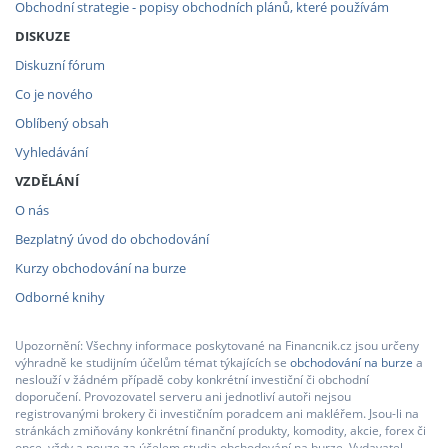
Obchodní strategie - popisy obchodních plánů, které používám
DISKUZE
Diskuzní fórum
Co je nového
Oblíbený obsah
Vyhledávání
VZDĚLÁNÍ
O nás
Bezplatný úvod do obchodování
Kurzy obchodování na burze
Odborné knihy
Upozornění: Všechny informace poskytované na Financnik.cz jsou určeny
výhradně ke studijním účelům témat týkajících se
obchodování na burze
a
neslouží v žádném případě coby konkrétní investiční či obchodní
doporučení. Provozovatel serveru ani jednotliví autoři nejsou
registrovanými brokery či investičním poradcem ani makléřem. Jsou-li na
stránkách zmiňovány konkrétní finanční produkty, komodity, akcie, forex či
opce, vždy a pouze za účelem studia obchodování na burze. Vydavatel