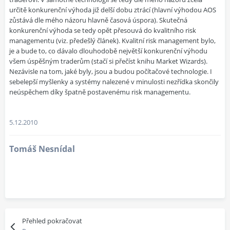
určitě konkurenční výhoda již delší dobu ztrácí (hlavní výhodou AOS
zůstává dle mého názoru hlavně časová úspora). Skutečná
konkurenční výhoda se tedy opět přesouvá do kvalitního risk
managementu (viz. předešlý článek). Kvalitní risk management bylo,
je a bude to, co dávalo dlouhodobě největší konkurenční výhodu
všem úspěšným traderům (stačí si přečíst knihu Market Wizards).
Nezávisle na tom, jaké byly, jsou a budou počítačové technologie. I
sebelepší myšlenky a systémy nalezené v minulosti nezřídka skončily
neúspěchem díky špatně postavenému risk managementu.
5.12.2010
Tomáš Nesnídal
Přehled pokračovat