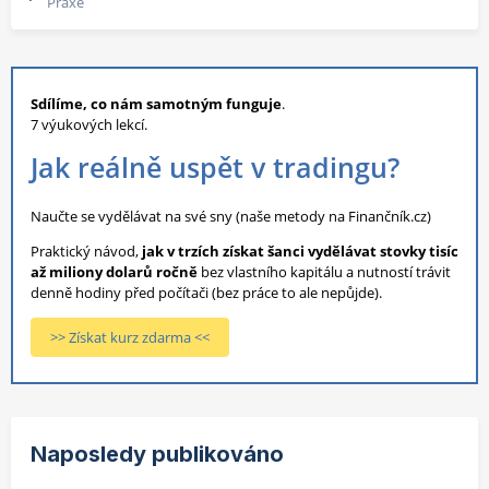
Praxe
Sdílíme, co nám samotným funguje
.
7 výukových lekcí.
Jak reálně uspět v tradingu?
Naučte se vydělávat na své sny (naše metody na Finančník.cz)
Praktický návod,
jak v trzích získat šanci vydělávat stovky tisíc
až miliony dolarů ročně
bez vlastního kapitálu a nutností trávit
denně hodiny před počítači (bez práce to ale nepůjde).
>> Získat kurz zdarma <<
Naposledy publikováno