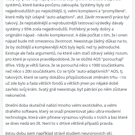
systémů, které banka porůznu zakoupila. Systémy byly od
nejjednodušších po nejsložitější, tj. velmi komplexní a "promyšlené",
které měly být údajně "auto-adaptivní", atd. Závěr mravenčí práce byl
takový, že nejstabilnější a nejrobustnější testovací výsledky dávaly
systémy z 95% zcela nejjednodušší. Potřebný je tedy dobrý a
originální nápad - nikoliv komplexnost. A dále počítat s tím, že i onen
nápad bude mít omezenou životnost. Neexistuje žádný důkaz na to,
že by složitější a komplexnější AOS byly lepší, než ty jednoduché.
Existuje ale řada argumentů, na které vám stačí zdravý selský rozum,
pro které je vysoce pravděpodobné, že se složité AOS "porouchají"
dříve. Vždy je větší šance, že se porouchá něco s 1000 součástkami,
než něco s 20ti součástkami. Co se týče "auto-adaptivních" AOS, tj.
takových, které se samy dokážou přizpůsobovat změnám trhu - i to
už zde bylo a řada větších fondů a větších jmen po nějaké době
zavřelo svůj krám. Svatý grál neexistuje, byť pátrání po něm zůstane
nekonečné.
Dnešní doba skutečně nabízí mnoho velmi exotického, a velmi
drahého software, který se snaží prezentovat jako ultra-moderní
technologie, která vám přinese výraznou výhodu v trzích a bez které
se dnes nedá ani žít. Není to v drtivé většině případů pravda.
Jistou dobu jsem například strávil studiem neuronových sítí.