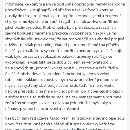
Informace, ke kterým jsem se postupně dopracoval, nebyly rozhodně
přesvědčivé. Existují například příběhy několika fondů, které se
pustily do této problematiky s nejlepšími technologiemi a extrémně
chytrými mozky, které pro práci najali - a za rok až dva skončili bez
jakéhokoliv výsledku. Problematika byla příliš složitá a rozsáhlá a
zjevně bohužel s minimem praktické využitelnosti. Několik velmi
chytrých lidí vše uzavřelo tezí, že neuronové sítě jsou vhodné pro jiná
odvětví, ne však pro trading. Narazil jsem samozřejmě i na příběhy
úspěšných realizátorů systémů s použitím neuronových sítí - šokující
však bylo, že často nedokázali zopakovat úspěšný rok. Nejvíce
vypovídající je však fakt, že za dobu, co jsem se věnoval studiu
neuronových sítí, jistý můj kolega postavil, otestoval a začal živě a
úspěšně obchodovat 3 intradenní obchodní systémy s velmi
robustními základem a postavených na až primitivně jednoduché
myšlence (systémy obchoduje úspěšně do teď). To mě ze všeho
nejvíce přesvědčilo, že mám ukončit pátrání po "hyper-technologiích"
a složitostech a soustředit se raději na risk-managament a rozumně
znějící technologie, jako jsou GA. A na jednoduché myšlenky a
nápady, plynoucí z pozorování a zkušeností.
Vše bych tedy rád uzavřel takto: velmi sofistikované technologie jsou
dnes již za dostupné peníze běžně přístupné prakticky každému
traderovi. V samotné technologii se tedy dle mého názoru zcela