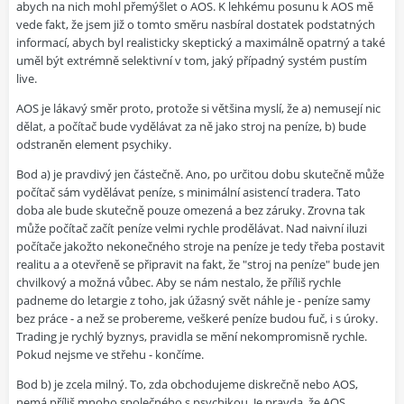
abych na nich mohl přemýšlet o AOS. K lehkému posunu k AOS mě
vede fakt, že jsem již o tomto směru nasbíral dostatek podstatných
informací, abych byl realisticky skeptický a maximálně opatrný a také
uměl být extrémně selektivní v tom, jaký případný systém pustím
live.
AOS je lákavý směr proto, protože si většina myslí, že a) nemusejí nic
dělat, a počítač bude vydělávat za ně jako stroj na peníze, b) bude
odstraněn element psychiky.
Bod a) je pravdivý jen částečně. Ano, po určitou dobu skutečně může
počítač sám vydělávat peníze, s minimální asistencí tradera. Tato
doba ale bude skutečně pouze omezená a bez záruky. Zrovna tak
může počítač začít peníze velmi rychle prodělávat. Nad naivní iluzi
počítače jakožto nekonečného stroje na peníze je tedy třeba postavit
realitu a a otevřeně se připravit na fakt, že "stroj na peníze" bude jen
chvilkový a možná vůbec. Aby se nám nestalo, že příliš rychle
padneme do letargie z toho, jak úžasný svět náhle je - peníze samy
bez práce - a než se probereme, veškeré peníze budou fuč, i s úroky.
Trading je rychlý byznys, pravidla se mění nekompromisně rychle.
Pokud nejsme ve střehu - končíme.
Bod b) je zcela milný. To, zda obchodujeme diskrečně nebo AOS,
nemá příliš mnoho společného s psychikou. Je pravda, že AOS