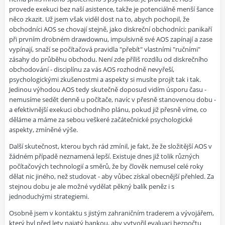
provede exekuci bez naší asistence, takže je potenciálně menší šance
něco zkazit. Už jsem však viděl dost na to, abych pochopil, že
obchodníci AOS se chovají stejně, jako diskreční obchodníci: panikaří
při prvním drobném drawdownu, impulsivně své AOS zapínají a zase
vypínají, snaží se počítačová pravidla "přebít" vlastními "ručními"
zásahy do průběhu obchodu. Není zde příliš rozdílu od diskrečního
obchodování - disciplínu za vás AOS rozhodně nevyřeší,
psychologickými zkušenostmi a aspekty si musíte projít tak i tak.
Jedinou výhodou AOS tedy skutečně doposud vidím úsporu času -
nemusíme sedět denně u počítače, navíc v přesně stanovenou dobu -
a efektivnější exekuci obchodního plánu, pokud již přesně víme, co
děláme a máme za sebou veškeré začátečnické psychologické
aspekty, zmíněné výše.
Další skutečnost, kterou bych rád zmínil, je fakt, že že složitější AOS v
žádném případě neznamená lepší. Existuje dnes již tolik různých
počítačových technologií a směrů, že by člověk nemusel celé roky
dělat nic jiného, než studovat - aby vůbec získal obecnější přehled. Za
stejnou dobu je ale možné vydělat pěkný balík peněz i s
jednoduchými strategiemi.
Osobně jsem v kontaktu s jistým zahraničním traderem a vývojářem,
který byl před lety najatý bankou, aby vytvořil evaluaci bezpočtu