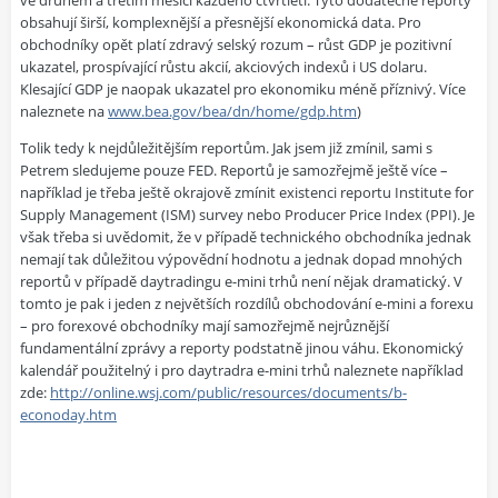
obsahují širší, komplexnější a přesnější ekonomická data. Pro
obchodníky opět platí zdravý selský rozum – růst GDP je pozitivní
ukazatel, prospívající růstu akcií, akciových indexů i US dolaru.
Klesající GDP je naopak ukazatel pro ekonomiku méně příznivý. Více
naleznete na
www.bea.gov/bea/dn/home/gdp.htm
)
Tolik tedy k nejdůležitějším reportům. Jak jsem již zmínil, sami s
Petrem sledujeme pouze FED. Reportů je samozřejmě ještě více –
například je třeba ještě okrajově zmínit existenci reportu Institute for
Supply Management (ISM) survey nebo Producer Price Index (PPI). Je
však třeba si uvědomit, že v případě technického obchodníka jednak
nemají tak důležitou výpovědní hodnotu a jednak dopad mnohých
reportů v případě daytradingu e-mini trhů není nějak dramatický. V
tomto je pak i jeden z největších rozdílů obchodování e-mini a forexu
– pro forexové obchodníky mají samozřejmě nejrůznější
fundamentální zprávy a reporty podstatně jinou váhu. Ekonomický
kalendář použitelný i pro daytradra e-mini trhů naleznete například
zde:
http://online.wsj.com/public/resources/documents/b-
econoday.htm