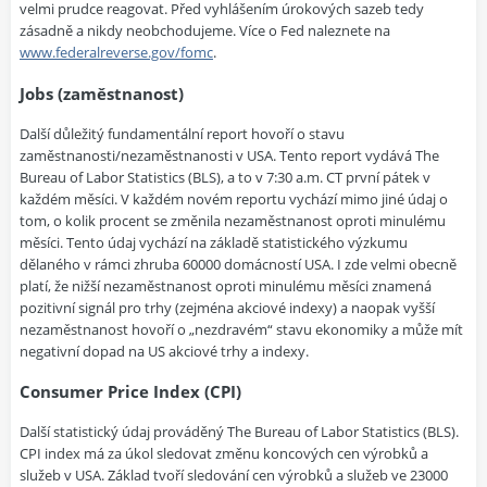
velmi prudce reagovat. Před vyhlášením úrokových sazeb tedy
zásadně a nikdy neobchodujeme. Více o Fed naleznete na
www.federalreverse.gov/fomc
.
Jobs (zaměstnanost)
Další důležitý fundamentální report hovoří o stavu
zaměstnanosti/nezaměstnanosti v USA. Tento report vydává The
Bureau of Labor Statistics (BLS), a to v 7:30 a.m. CT první pátek v
každém měsíci. V každém novém reportu vychází mimo jiné údaj o
tom, o kolik procent se změnila nezaměstnanost oproti minulému
měsíci. Tento údaj vychází na základě statistického výzkumu
dělaného v rámci zhruba 60000 domácností USA. I zde velmi obecně
platí, že nižší nezaměstnanost oproti minulému měsíci znamená
pozitivní signál pro trhy (zejména akciové indexy) a naopak vyšší
nezaměstnanost hovoří o „nezdravém“ stavu ekonomiky a může mít
negativní dopad na US akciové trhy a indexy.
Consumer Price Index (CPI)
Další statistický údaj prováděný The Bureau of Labor Statistics (BLS).
CPI index má za úkol sledovat změnu koncových cen výrobků a
služeb v USA. Základ tvoří sledování cen výrobků a služeb ve 23000