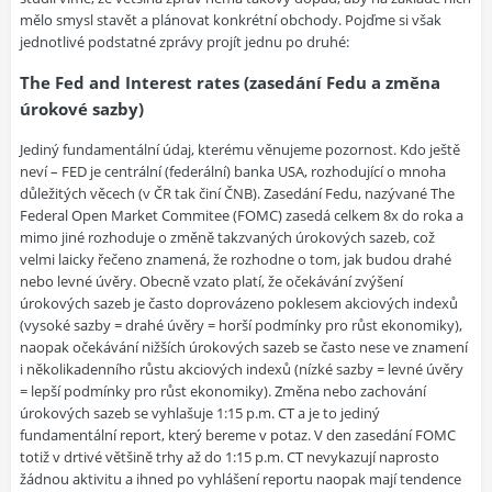
mělo smysl stavět a plánovat konkrétní obchody. Pojďme si však
jednotlivé podstatné zprávy projít jednu po druhé:
The Fed and Interest rates (zasedání Fedu a změna
úrokové sazby)
Jediný fundamentální údaj, kterému věnujeme pozornost. Kdo ještě
neví – FED je centrální (federální) banka USA, rozhodující o mnoha
důležitých věcech (v ČR tak činí ČNB). Zasedání Fedu, nazývané The
Federal Open Market Commitee (FOMC) zasedá celkem 8x do roka a
mimo jiné rozhoduje o změně takzvaných úrokových sazeb, což
velmi laicky řečeno znamená, že rozhodne o tom, jak budou drahé
nebo levné úvěry. Obecně vzato platí, že očekávání zvýšení
úrokových sazeb je často doprovázeno poklesem akciových indexů
(vysoké sazby = drahé úvěry = horší podmínky pro růst ekonomiky),
naopak očekávání nižších úrokových sazeb se často nese ve znamení
i několikadenního růstu akciových indexů (nízké sazby = levné úvěry
= lepší podmínky pro růst ekonomiky). Změna nebo zachování
úrokových sazeb se vyhlašuje 1:15 p.m. CT a je to jediný
fundamentální report, který bereme v potaz. V den zasedání FOMC
totiž v drtivé většině trhy až do 1:15 p.m. CT nevykazují naprosto
žádnou aktivitu a ihned po vyhlášení reportu naopak mají tendence