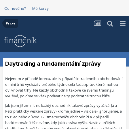
Co nového?
Mé kurzy
Praxe
Daytrading a fundamentální zprávy
Nejenom v případě forexu, ale i v případě intradenního obchodování
e-mini trhů vychází v průběhu týdne celá řada zpráv, které mohou
ovlivňovat trhy. Ne každý obchodník takové ke svému tradingu
využívá, pojďme se však podívat na ty podstatné trochu blíže.
Jak jsem již zmínil, ne každý obchodník takové zprávy využívá. Já a
Petr prakticky veškeré zprávy (kromě jediné – viz dále) ignorujeme, a
to z jediného důvodu – jsme techničtí obchodníci a v případě
backtestování též nevíme, kdy jaká zpráva vyšla. Navíc z určitých
studií víme, že většina zpráv nemá takový dopad, aby na základě nich