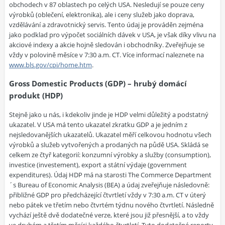
obchodech v 87 oblastech po celých USA. Nesledují se pouze ceny
výrobků (oblečení, elektronika), ale i ceny služeb jako doprava,
vzdělávání a zdravotnický servis. Tento údaj je prováděn zejména
jako podklad pro výpočet sociálních dávek v USA, je však díky vlivu na
akciové indexy a akcie hojně sledován i obchodníky. Zveřejňuje se
vždy v polovině měsíce v 7:30 a.m. CT. Více informací naleznete na
www.bls.gov/cpi/home.htm
.
Gross Domestic Products (GDP) – hrubý domácí
produkt (HDP)
Stejně jako u nás, i kdekoliv jinde je HDP velmi důležitý a podstatný
ukazatel. V USA má tento ukazatel zkratku GDP a je jedním z
nejsledovanějších ukazatelů. Ukazatel měří celkovou hodnotu všech
výrobků a služeb vytvořených a prodaných na půdě USA. Skládá se
celkem ze čtyř kategorií: konzumní výrobky a služby (consumption),
investice (investement), export a státní výdaje (government
expenditures). Údaj HDP má na starosti The Commerce Department
´s Bureau of Economic Analysis (BEA) a údaj zveřejňuje následovně:
přibližné GDP pro předcházející čtvrtletí vždy v 7:30 a.m. CT v úterý
nebo pátek ve třetím nebo čtvrtém týdnu nového čtvrtletí. Následně
vychází ještě dvě dodatečné verze, které jsou již přesnější, a to vždy
ve druhém a třetím měsíci každého čtvrtletí. Tyto dodatečné reporty