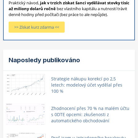
Praktický návod,
jak v trzích získat šanci vydělávat stovky tisíc
až miliony dolarů ročně
bez vlastního kapitálu a nutností trávit
denně hodiny před počítači (bez práce to ale nepůjde).
>> Získat kurz zdarma <<
Naposledy publikováno
Strategie nákupu korekcí po 2,5
letech: modelový účet vydělal přes
100 %
Zhodnocení přes 70 % na malém účtu
s 0DTE opcemi: zkušenosti z
automatického obchodování
Proč jsem u intradenního breakoutu