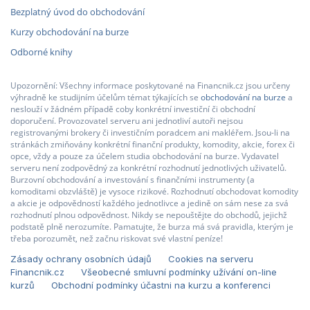
Bezplatný úvod do obchodování
Kurzy obchodování na burze
Odborné knihy
Upozornění: Všechny informace poskytované na Financnik.cz jsou určeny
výhradně ke studijním účelům témat týkajících se
obchodování na burze
a
neslouží v žádném případě coby konkrétní investiční či obchodní
doporučení. Provozovatel serveru ani jednotliví autoři nejsou
registrovanými brokery či investičním poradcem ani makléřem. Jsou-li na
stránkách zmiňovány konkrétní finanční produkty, komodity, akcie, forex či
opce, vždy a pouze za účelem studia obchodování na burze. Vydavatel
serveru není zodpovědný za konkrétní rozhodnutí jednotlivých uživatelů.
Burzovní obchodování a investování s finančními instrumenty (a
komoditami obzvláště) je vysoce rizikové. Rozhodnutí obchodovat komodity
a akcie je odpovědností každého jednotlivce a jedině on sám nese za svá
rozhodnutí plnou odpovědnost. Nikdy se nepouštějte do obchodů, jejichž
podstatě plně nerozumíte. Pamatujte, že burza má svá pravidla, kterým je
třeba porozumět, než začnu riskovat své vlastní peníze!
Zásady ochrany osobních údajů
Cookies na serveru
Financnik.cz
Všeobecné smluvní podmínky užívání on-line
kurzů
Obchodní podmínky účastni na kurzu a konferenci