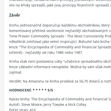
vliv na křivky spreadů, jaké jsou principy finančních spreadů a
Závěr
Knihu jednoznačně doporučuji každému obchodníkovi, který s
komentovaný přehled sezónnosti nejčastěji obchodovaných s
Time Proven Commodity Spreads : The Most Consistently Profi
několikrát zmiňoval jako velmi inspirující. Bohužel tato kniha 
knize "The Encyclopedia of Commodity and Financial Spreads"
(včetně) - nejčastěji od roku 1986 nebo 1987.
Kniha však není postavena coby "učebnice spreadového obch
knize základní informace nenajdete. Možná by vám však mohla
zajímat.
Verdikt: Na Amazonu se kniha prodává za 56,70 dolarů a rozh
HODNOCENÍ: * * * * * 5/5
Název knihy: The Encyclopedia of Commodity and Financial 
Autoři: Steve Moore, Jerry Toepke a Nick Colley
Počet stran: 416