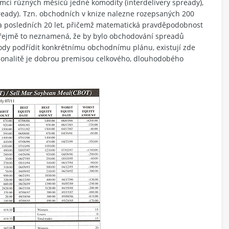
mci různých měsíců jedné komodity (interdelivery spready),
ready). Tzn. obchodních v knize nalezne rozepsaných 200
 za posledních 20 let, přičemž matematická pravděpodobnost
zřejmě to neznamená, že by bylo obchodování spreadů
hody podřídit konkrétnímu obchodnímu plánu, existují zde
sezonalitě je dobrou premisou celkového, dlouhodobého