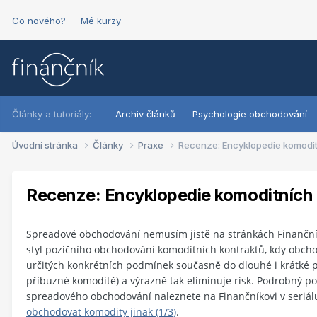
Co nového?
Mé kurzy
Články a tutoriály:
Archiv článků
Psychologie obchodování
Úvodní stránka
Články
Praxe
Recenze: Encyklopedie komodit
Recenze: Encyklopedie komoditních 
Spreadové obchodování nemusím jistě na stránkách Finančník
styl pozičního obchodování komoditních kontraktů, kdy obcho
určitých konkrétních podmínek současně do dlouhé i krátké p
příbuzné komoditě) a výrazně tak eliminuje risk. Podrobný po
spreadového obchodování naleznete na Finančníkovi v seriá
obchodovat komodity jinak (1/3)
.