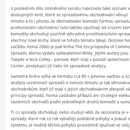
V posledním dílu zmíněného seriálu naleznete také seznam 
dostupných knih, které se spreadovému obchodování věnují. 
mnoho a to i přesto, že obchodování komodit formou spreadu
profesionální obchodníci tuto taktiku využívají od zrození k
komodity obchoduji pozičně výhradně prostřednictvím spread
všechny nové knihy, které se tohoto tématu týkají. Doslova h
začátku ledna 2006) je pak kniha The Encyclopedia of Commo
Spreads, kterou vydalo vydavatelství Wiley. Jejími autory jsou
Toepke a Nick Colley - pánové, kteří stojí v pozadí společnos
Center, poskytující již řadu let spreadové analýzy.
Samotná kniha vyšla ve formátu cca B5 s pevnou vazbou a ú
analýzy sezónnosti spreadů a tomuto tématu je tak věnována d
obchodníkům, kteří již mají s jejich obchodováním alespoň zá
principy spreadů, forma zadávání příkazů ani strategie exek
sezónních obchodů podle jednotlivých druhů komodit a sumář 
Ti co spready obchodují, nebo studují vědí, že sezonalita je v
spready, které rok co rok vytvářejí podobné pohyby a pokud o
systému, je možné těchto pohybů pravidelně využívat ve svů