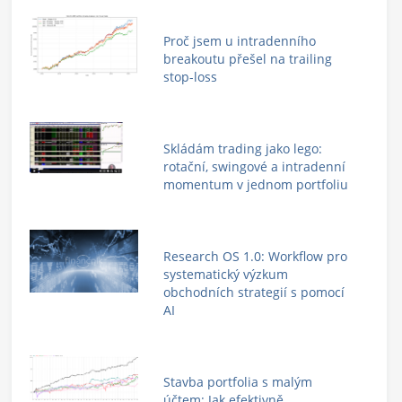
Proč jsem u intradenního
breakoutu přešel na trailing
stop-loss
Skládám trading jako lego:
rotační, swingové a intradenní
momentum v jednom portfoliu
Research OS 1.0: Workflow pro
systematický výzkum
obchodních strategií s pomocí
AI
Stavba portfolia s malým
účtem: Jak efektivně