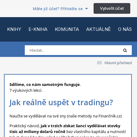
Vytvořit účet
Máte již účet? Přihlašte se
KNIHY
E-KNIHA
KOMUNITA
AKTUÁLNĚ
O NÁS
Hlavní přehled
Sdílíme, co nám samotným funguje
.
7 výukových lekcí.
Jak reálně uspět v tradingu?
Naučte se vydělávat na své sny (naše metody na Finančník.cz)
Praktický návod,
jak v trzích získat šanci vydělávat stovky
tisíc až miliony dolarů ročně
bez vlastního kapitálu a nutností