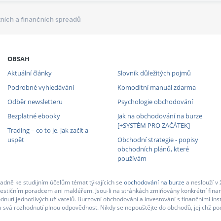
ních a finančních spreadů
OBSAH
Aktuální články
Slovník důležitých pojmů
Podrobné vyhledávání
Komoditní manuál zdarma
Odběr newsletteru
Psychologie obchodování
Bezplatné ebooky
Jak na obchodování na burze
[+SYSTÉM PRO ZAČÁTEK]
Trading – co to je, jak začít a
uspět
Obchodní strategie - popisy
obchodních plánů, které
používám
adně ke studijním účelům témat týkajících se
obchodování na burze
a neslouží v 
nvestičním poradcem ani makléřem. Jsou-li na stránkách zmiňovány konkrétní finan
nutí jednotlivých uživatelů. Burzovní obchodování a investování s finančními in
 svá rozhodnutí plnou odpovědnost. Nikdy se nepouštějte do obchodů, jejichž pod