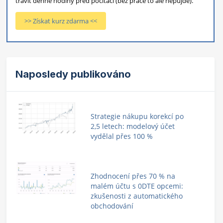
trávit denně hodiny před počítači (bez práce to ale nepůjde).
>> Získat kurz zdarma <<
Naposledy publikováno
Strategie nákupu korekcí po
2,5 letech: modelový účet
vydělal přes 100 %
Zhodnocení přes 70 % na
malém účtu s 0DTE opcemi:
zkušenosti z automatického
obchodování