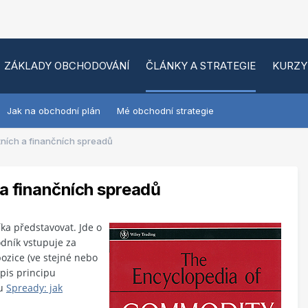
ZÁKLADY OBCHODOVÁNÍ
ČLÁNKY A STRATEGIE
KURZY
Jak na obchodní plán
Mé obchodní strategie
ních a finančních spreadů
a finančních spreadů
a představovat. Jde o
dník vstupuje za
ozice (ve stejné nebo
pis principu
lu
Spready: jak