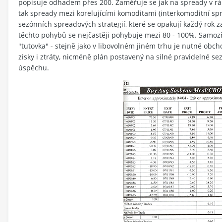
popisuje odhadem přes 200. Zaměřuje se jak na spready v rá
tak spready mezi korelujícími komoditami (interkomoditní sp
sezónních spreadových strategií, které se opakují každý rok
těchto pohybů se nejčastěji pohybuje mezi 80 - 100%. Samo
"tutovka" - stejně jako v libovolném jiném trhu je nutné obc
zisky i ztráty, nicméně plán postavený na silné pravidelné 
úspěchu.