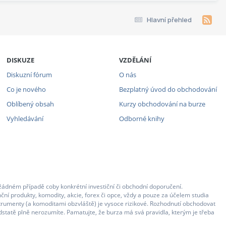
Hlavní přehled
DISKUZE
VZDĚLÁNÍ
Diskuzní fórum
O nás
Co je nového
Bezplatný úvod do obchodování
Oblíbený obsah
Kurzy obchodování na burze
Vyhledávání
Odborné knihy
žádném případě coby konkrétní investiční či obchodní doporučení.
ční produkty, komodity, akcie, forex či opce, vždy a pouze za účelem studia
strumenty (a komoditami obzvláště) je vysoce rizikové. Rozhodnutí obchodovat
statě plně nerozumíte. Pamatujte, že burza má svá pravidla, kterým je třeba