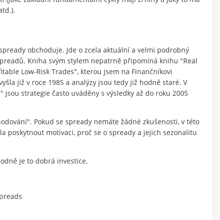
td.).
pready obchoduje. Jde o zcela aktuální a velmi podrobný
preadů. Kniha svým stylem nepatrně připomíná knihu "Real
table Low-Risk Trades", kterou jsem na Finančníkovi
vyšla již v roce 1985 a analýzy jsou tedy již hodně staré. V
 jsou strategie často uváděny s výsledky až do roku 2005
odování". Pokud se spready nemáte žádné zkušenosti, v této
 poskytnout motivaci, proč se o spready a jejich sezonalitu
odně je to dobrá investice.
Spreads