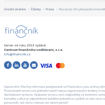
Úvodní stránka
Články
Praxe
Recenze: Encyklopedie komodit
Server od roku 2003 vydává
Centrum finančního vzdělávání, s.r.o.
info@financnik.cz
Upozornění: Všechny informace poskytované na Financnik.cz jsou určeny výhr
Provozovatel serveru ani jednotliví autoři nejsou registrovanými brokery či i
obchodování na burze. Vydavatel serveru není zodpovědný za konkrétní rozhod
komodity a akcie je odpovědností každého jednotlivce a jedině on sám nese za
porozumět, než začnu riskovat své vlastní peníze!