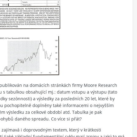
 publikován na domácích stránkách firmy Moore Research
 s tabulkou obsahující mj.: datum vstupu a výstupu (tato
ky sezónnosti) a výsledky za posledních 20 let, které by
jsou pochopitelně doplněny také informacemi o nejvyšším
 výsledku za celkové období atd. Tabulka je pak
pohybů daného spreadu. Co více si přát?
 zajímavá i doprovodným textem, který v krátkosti
í (jaké základní fundamentální cykly mají zrniny a jaký to má