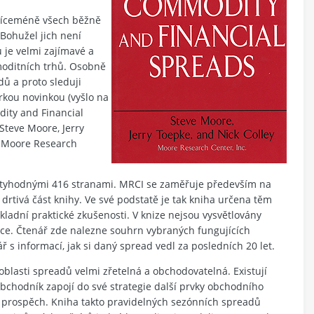
víceméně všech běžně
Bohužel jich není
 je velmi zajímavé a
omoditních trhů. Osobně
ů a proto sleduji
orkou novinkou (vyšlo na
dity and Financial
 Steve Moore, Jerry
ti Moore Research
ctyhodnými 416 stranami. MRCI se zaměřuje především na
rtivá část knihy. Ve své podstatě je tak kniha určena těm
kladní praktické zkušenosti. V knize nejsou vysvětlovány
uce. Čtenář zde nalezne souhrn vybraných fungujících
s informací, jak si daný spread vedl za posledních 20 let.
 oblasti spreadů velmi zřetelná a obchodovatelná. Existují
bchodník zapojí do své strategie další prvky obchodního
j prospěch. Kniha takto pravidelných sezónních spreadů