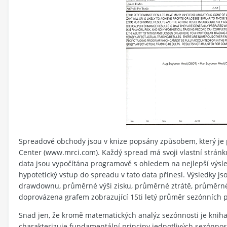
Spreadové obchody jsou v knize popsány způsobem, který je
Center (www.mrci.com). Každý spread má svoji vlastní stránku
data jsou vypočítána programově s ohledem na nejlepší výsled
hypotetický vstup do spreadu v tato data přinesl. Výsledky 
drawdownu, průměrné výši zisku, průměrné ztrátě, průměrném
doprovázena grafem zobrazující 15ti letý průměr sezónních 
Snad jen, že kromě matematických analýz sezónnosti je kniha
charakterizuje fundamentální principy jednotlivých sezónnost