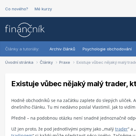
Co nového?
Mé kurzy
Články a tutoriály:
Archiv článků
Psychologie obchodování
Úvodní stránka
Články
Praxe
Existuje vůbec nějaký malý trade
Existuje vůbec nějaký malý trader, k
Hodně obchodníků se na začátku zaplete do slepých uliček. A
dnešního článku. Tu mi nedávno poslal Vlastimil. Jak to vidím
Předně – na podobnou otázku není snadné jednoznačně odp
Už jen proto, že pod jednotlivými pojmy jako „malý
trader
“ a „
tradingem
“ si každý může představit něco jiného. Začněme u 