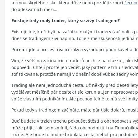
formou skrytého risku, která dříve nebo později skončí
černou
do adekvátních mezí…
Existuje tedy malý trader, který se živý tradingem?
Existují lidé, kteří byli na začátku malými tradery (začínali s 
dnes se tradingem živí naplno. To je z mé zkušenosti jediná 
Přičemž jde o proces trvající roky a vyžadující podnikavého d
Vím, že většina začínajících traderů nechce na otázku „Jak z
odpovědi. Chtějí prostě jen vědět, jaký pattern v trhu sledova
sofistikované, protože nemají v dnešní době vůbec žádný volný
Trading ale není jednoduchá cesta. Už někdy před deseti lety
vydělávat měsíčně pár desítek tisíc korun a „jen nepracovat 
spíše vlastním podnikáním. Ale pochopitelně to má své limity, 
Pokud tedy s tradingem začínáte, máte pár tisíc dolarů, musí
Buď budete v trzích trochu pokoušet štěstí a obchodovat s vy
může přijít. Jak jsem zmínil, řada obchodníků i na Finanční
ročně. Ale bude to hodně hrbolatá cesta, neboť pro podobné 