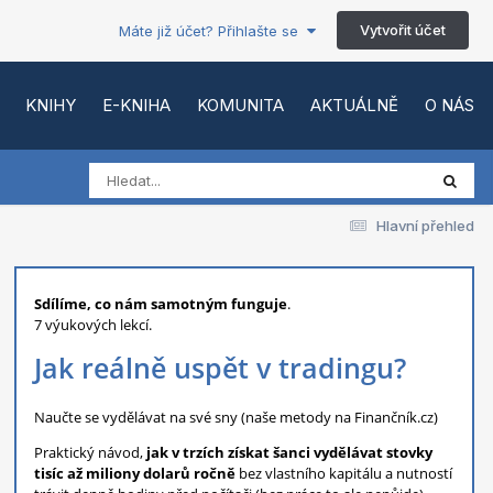
Vytvořit účet
Máte již účet? Přihlašte se
KNIHY
E-KNIHA
KOMUNITA
AKTUÁLNĚ
O NÁS
Hlavní přehled
Sdílíme, co nám samotným funguje
.
7 výukových lekcí.
Jak reálně uspět v tradingu?
Naučte se vydělávat na své sny (naše metody na Finančník.cz)
Praktický návod,
jak v trzích získat šanci vydělávat stovky
tisíc až miliony dolarů ročně
bez vlastního kapitálu a nutností