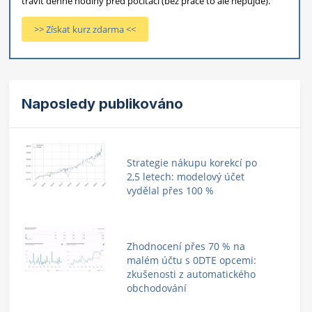
trávit denně hodiny před počítači (bez práce to ale nepůjde).
>> Získat kurz zdarma <<
Naposledy publikováno
Strategie nákupu korekcí po
2,5 letech: modelový účet
vydělal přes 100 %
Zhodnocení přes 70 % na
malém účtu s 0DTE opcemi:
zkušenosti z automatického
obchodování