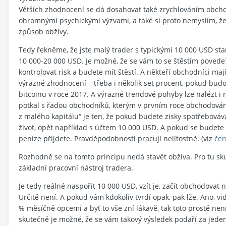
Větších zhodnocení se dá dosahovat také zrychlováním obcho
ohromnými psychickými výzvami, a také si proto nemyslím, ž
způsob obživy.
Tedy řekněme, že jste malý trader s typickými 10 000 USD star
10 000-20 000 USD. Je možné, že se vám to se štěstím povede
kontrolovat risk a budete mít štěstí. A někteří obchodníci mají
výrazné zhodnocení – třeba i několik set procent, pokud bud
bitcoinu v roce 2017. A výrazné trendové pohyby lze nalézt i na
potkal s řadou obchodníků, kterým v prvním roce obchodování 
z malého kapitálu“ je ten, že pokud budete zisky spotřebovávat
život, opět například s účtem 10 000 USD. A pokud se budete 
peníze přijdete. Pravděpodobnosti pracují nelítostně. (viz
čer
Rozhodně se na tomto principu nedá stavět obživa. Pro tu sk
základní pracovní nástroj tradera.
Je tedy reálné naspořit 10 000 USD, vzít je, začít obchodovat 
Určitě není. A pokud vám kdokoliv tvrdí opak, pak lže. Ano, vi
% měsíčně opcemi a byť to vše zní lákavě, tak toto prostě n
skutečně je možné, že se vám takový výsledek podaří za jeden