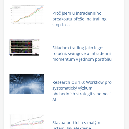
Proč jsem u intradenního
breakoutu přešel na trailing
stop-loss
Skládám trading jako lego:
rotační, swingové a intradenní
momentum v jednom portfoliu
Research OS 1.0: Workflow pro
systematický výzkum
obchodních strategií s pomocí
AI
Stavba portfolia s malým
účtem: Jak efektivně