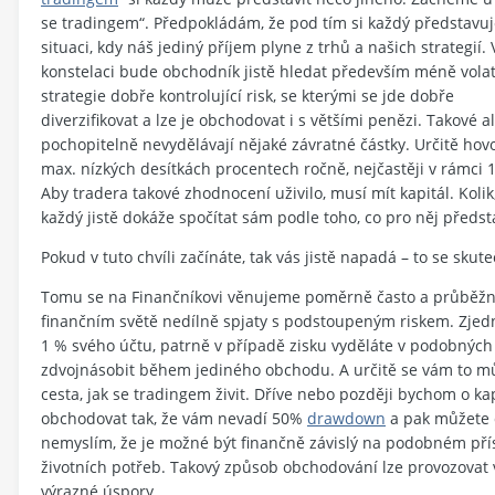
se tradingem“. Předpokládám, že pod tím si každý představu
situaci, kdy náš jediný příjem plyne z trhů a našich strategií. 
konstelaci bude obchodník jistě hledat především méně volat
strategie dobře kontrolující risk, se kterými se jde dobře
diverzifikovat a lze je obchodovat i s většími penězi. Takové a
pochopitelně nevydělávají nějaké závratné částky. Určitě hov
max. nízkých desítkách procentech ročně, nejčastěji v rámci 
Aby tradera takové zhodnocení uživilo, musí mít kapitál. Kolik,
každý jistě dokáže spočítat sám podle toho, co pro něj předs
Pokud v tuto chvíli začínáte, tak vás jistě napadá – to se skut
Tomu se na Finančníkovi věnujeme poměrně často a průběžně. 
finančním světě nedílně spjaty s podstoupeným riskem. Zjed
1 % svého účtu, patrně v případě zisku vyděláte v podobných 
zdvojnásobit během jediného obchodu. A určitě se vám to můž
cesta, jak se tradingem živit. Dříve nebo později bychom o kap
obchodovat tak, že vám nevadí 50%
drawdown
a pak můžete 
nemyslím, že je možné být finančně závislý na podobném příst
životních potřeb. Takový způsob obchodování lze provozovat 
výrazné úspory.