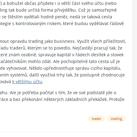
 a bohužel občas přijdete i o větší část svého účtu (nebo
rading tak bude určitá forma přivýdělku. Což je samozřejmě
te se štěstím vydělali hodně peněz, nedá se taková cesta
rategie s kontrolovaným riskem, které budou vydělávat řádově
out opravdu trading jako busisness. Využít všech příležitostí,
adu traderů, kterým se to povedlo. Nejčastěji pracují tak, že
eré znám osobně, spravuje kapitál v řádech desítek a stovek
 začátečníkům mohlo zdát. Ale pochopitelně tato cesta už je
ude vyhovovat. Někdo upřednostňuje správu cizího kapitálu,
áním systémů, další využívá trhy tak, že postupně zhodnocuje
covává
k většímu účtu
.
u. Ale je potřeba počítat s tím, že ve své podstatě jde o
 práce a bez překonání některých základních překážek. Protože
trader
trading