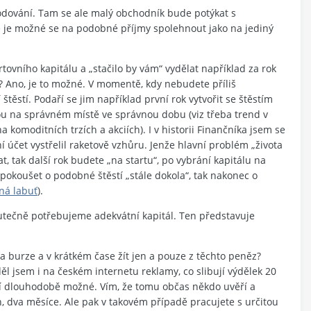
dování. Tam se ale malý obchodník bude potýkat s
e je možné se na podobné příjmy spolehnout jako na jediný
tovního kapitálu a „stačilo by vám“ vydělat například za rok
? Ano, je to možné. V momentě, kdy nebudete příliš
 štěstí. Podaří se jim například první rok vytvořit se štěstím
ou na správném místě ve správnou dobu (viz třeba trend v
 komoditních trzích a akciích). I v historii Finančníka jsem se
účet vystřelil raketově vzhůru. Jenže hlavní problém „života
, tak další rok budete „na startu“, po vybrání kapitálu na
pokoušet o podobné štěstí „stále dokola“, tak nakonec o
ná labuť
).
utečně potřebujeme adekvátní kapitál. Ten představuje
na burze a v krátkém čase žít jen a pouze z těchto peněz?
děl jsem i na českém internetu reklamy, co slibují výdělek 20
ení dlouhodobě možné. Vím, že tomu občas někdo uvěří a
, dva měsíce. Ale pak v takovém případě pracujete s určitou