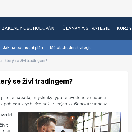
ZÁKLADY OBCHODOVÁNÍ
ČLÁNKY A STRATEGIE
KURZY
Jak na obchodní plán
Mé obchodní strategie
r, který se živí tradingem?
terý se živí tradingem?
 jistě je napadají myšlenky typu té uvedené v nadpisu
 z pohledu svých více než 15letých zkušeností v trzích?
ovědět.
živit
„živit