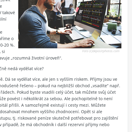
je
V takové
ilní
le
oříme o
10-20 %.
 si
Foto (c)depositphotos.com
tavuje „rozumná životní úroveň“.
ečně nedá vydělat více?
Dá se vydělat více, ale jen s vyšším riskem. Příjmy jsou ve
nodušeně řešeno – pokud na nejbližší obchod „vsadíte“ např.
řádech. Pokud byste vsadili celý účet, tak můžete svůj účet
e povést i několikrát za sebou. Ale pochopitelně to není
itál přišli. A samozřejmě existují i cesty mezi. Můžete
dosahovat mnohem vyššího zhodnocení. Opět si ale
upu, tj. riskované peníze skutečně potřebovat pro zajištění
v případě, že má obchodník i další rezervní příjmy nebo