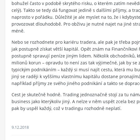
bohužel často v podobě skrytého risku, o kterém zatím nevědí)
celý). Takto se tedy dá fungovat jedině s dalšími příjmy, a t
naprosto v pořádku. Důležité je ale myslet na to, že i kdybys
provozovat dlouhodobě. Pro obživu je nutné najet na jiné st
méně.
Nebo se rozhodnete pro kariéru tradera, ale pak je třeba pojm
jak postupně získat větší kapitál. Opět znám na Finančníkovi ř
postupně spravují peníze jiným lidem. Několik obchodníků, kt
milionů korun – opravdu to není zas tak výjimečné, jak by se
typickým podnikáním – každý si musí najít cestu, která mu b
jiný se raději k vyššímu vlastnímu kapitálu dostane pronajím
například příjmy ze svého jiného podnikání a takto se dopra
Cest je skutečně hodně. Trading jednoznačně stojí za tu námah
business jako kterýkoliv jiný. A nelze v něm uspět zcela bez
pak by uspěl každý, což v tradingu rozhodně neplatí.
9.12.2018