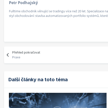
Petr Podhajský
Fulltime obchodník věnující se tradingu více než 20 let. Specializace
styl obchodování: stavba automatizovaných portfolio systémů, které v
Přehled pokračovat
Praxe
Další články na toto téma