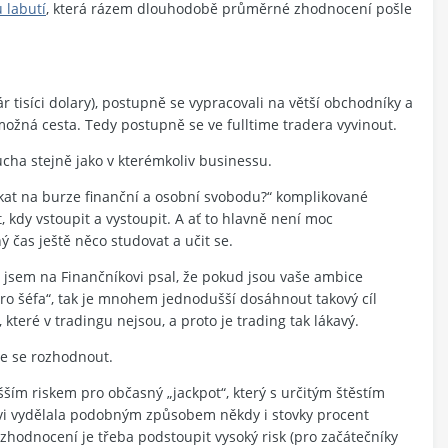
 labutí
, která rázem dlouhodobě průměrné zhodnocení pošle
pár tisíci dolary), postupně se vypracovali na větší obchodníky a
možná cesta. Tedy postupně se ve fulltime tradera vyvinout.
ucha stejně jako v kterémkoliv businessu.
ískat na burze finanční a osobní svobodu?“ komplikované
t, kdy vstoupit a vystoupit. A ať to hlavně není moc
 čas ještě něco studovat a učit se.
 jsem na Finančníkovi psal, že pokud jsou vaše ambice
pro šéfa“, tak je mnohem jednodušší dosáhnout takový cíl
které v tradingu nejsou, a proto je trading tak lákavý.
te se rozhodnout.
šším riskem pro občasný „jackpot“, který s určitým štěstím
kovi vydělala podobným způsobem někdy i stovky procent
zhodnocení je třeba podstoupit vysoký risk (pro začátečníky