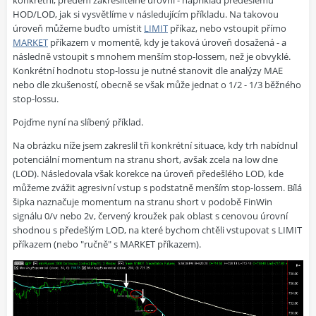
konkrétní, předem zakreslitelné úrovni - například předešlému
HOD/LOD, jak si vysvětlíme v následujícím příkladu. Na takovou
úroveň můžeme buďto umístit
LIMIT
příkaz, nebo vstoupit přímo
MARKET
příkazem v momentě, kdy je taková úroveň dosažená - a
následně vstoupit s mnohem menším stop-lossem, než je obvyklé.
Konkrétní hodnotu stop-lossu je nutné stanovit dle analýzy MAE
nebo dle zkušeností, obecně se však může jednat o 1/2 - 1/3 běžného
stop-lossu.
Pojďme nyní na slíbený příklad.
Na obrázku níže jsem zakreslil tři konkrétní situace, kdy trh nabídnul
potenciální momentum na stranu short, avšak zcela na low dne
(LOD). Následovala však korekce na úroveň předešlého LOD, kde
můžeme zvážit agresivní vstup s podstatně menším stop-lossem. Bílá
šipka naznačuje momentum na stranu short v podobě FinWin
signálu 0/v nebo 2v, červený kroužek pak oblast s cenovou úrovní
shodnou s předešlým LOD, na které bychom chtěli vstupovat s LIMIT
příkazem (nebo "ručně" s MARKET příkazem).