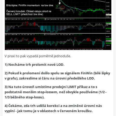
V praxi to pak vypadá poměrně jednoduše.
1) Necháme trh prolomit nové LOD.
2) Pokud k prolomení došlo spolu se signálem FinWin (bílé šipky
v grafu), zakreslíme si čáru na úrovni předešlého LOD.
3) Na tuto úroveň umístíme prodejní LIMIT příkaz a to s
podstatně menším stop-lossem, než obvykle používáme (1/2 -
1/3 běžného stop-lossu).
4) Čekáme, zda trh udělá korekci a na zmíněné úrovni nás
vyplní - jak tomu je v oblastech v červeném kroužku.