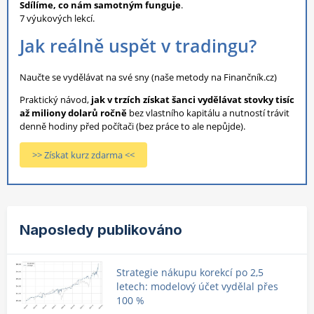
Sdílíme, co nám samotným funguje
.
7 výukových lekcí.
Jak reálně uspět v tradingu?
Naučte se vydělávat na své sny (naše metody na Finančník.cz)
Praktický návod,
jak v trzích získat šanci vydělávat stovky tisíc
až miliony dolarů ročně
bez vlastního kapitálu a nutností trávit
denně hodiny před počítači (bez práce to ale nepůjde).
>> Získat kurz zdarma <<
Naposledy publikováno
Strategie nákupu korekcí po 2,5
letech: modelový účet vydělal přes
100 %