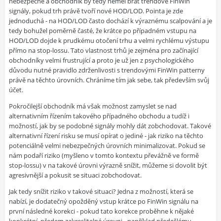
nebezpečné a obchodník by tedy neměl brát trendové FinWin
signály, pokud trh právě tvoří nové HOD/LOD. Pointa je zde
jednoduchá - na HOD/LOD často dochází k výraznému scalpování a je
tedy bohužel poměrně časté, že krátce po případném vstupu na
HOD/LOD dojde k prudkému otočení trhu a velmi rychlému výstupu
přímo na stop-lossu. Tato vlastnost trhů je zejména pro začínající
obchodníky velmi frustrující a proto je už jen z psychologického
důvodu nutné pravidlo zdrženlivosti s trendovými FinWin patterny
právě na těchto úrovních. Chráníme tím jak sebe, tak především svůj
účet.
Pokročilejší obchodník má však možnost zamyslet se nad
alternativním řízením takového případného obchodu a tudíž i
možností, jak by se podobné signály mohly dát zobchodovat. Takové
alternativní řízení risku se musí opírat o jediné - jak riziko na těchto
potenciálně velmi nebezpečných úrovních minimalizovat. Pokud se
nám podaří riziko (myšleno v tomto kontextu převážně ve formě
stop-lossu) v na takové úrovni výrazně snížit, můžeme si dovolit být
agresivnější a pokusit se situaci zobchodovat.
Jak tedy snížit riziko v takové situaci? Jedna z možností, která se
nabízí, je dodatečný opožděný vstup krátce po FinWin signálu na
první následné korekci - pokud tato korekce proběhne k nějaké