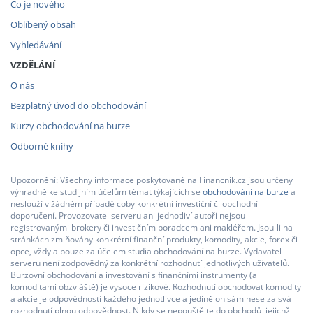
Co je nového
Oblíbený obsah
Vyhledávání
VZDĚLÁNÍ
O nás
Bezplatný úvod do obchodování
Kurzy obchodování na burze
Odborné knihy
Upozornění: Všechny informace poskytované na Financnik.cz jsou určeny
výhradně ke studijním účelům témat týkajících se
obchodování na burze
a
neslouží v žádném případě coby konkrétní investiční či obchodní
doporučení. Provozovatel serveru ani jednotliví autoři nejsou
registrovanými brokery či investičním poradcem ani makléřem. Jsou-li na
stránkách zmiňovány konkrétní finanční produkty, komodity, akcie, forex či
opce, vždy a pouze za účelem studia obchodování na burze. Vydavatel
serveru není zodpovědný za konkrétní rozhodnutí jednotlivých uživatelů.
Burzovní obchodování a investování s finančními instrumenty (a
komoditami obzvláště) je vysoce rizikové. Rozhodnutí obchodovat komodity
a akcie je odpovědností každého jednotlivce a jedině on sám nese za svá
rozhodnutí plnou odpovědnost. Nikdy se nepouštějte do obchodů, jejichž