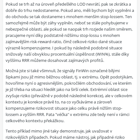
Pokud se trh až na úroveň předešlého LOD nevrátí, pak se zkrátka a
dobře do trhu nedostaneme. Pokud ano, měli bychom být vyplněni a
do obchodu se tak dostaneme s mnohem menším stop-lossem. Ten
samozřejmě může být záhy vyplněn, neboť se stále pohybujeme v
nebezpečné oblasti, ale pokud se naopak trh rozjede našim směrem,
pracujeme nyní díky podstatně nižšímu stop-lossu s mnohem
zajímavějším risk-reward-ratio, čímž celkové riziko dané situace
výrazně kompenzujeme. I pokud by následně podobné situace
snižovaly naší obvyklou procentuální úspěšnost (WIN%), stále díky
vyššímu RRR můžeme dosahovat zajímavých profitů.
Možná jste si také všimnuli, že signály FinWin označené bílými
šipkami jsou již mimo běžnou oblast, tj. v extrému. Opět podotýkám,
hovoříme nyní o agresivnějším, pokročilém obchodování, ve kterém
je již třeba na situaci hledět jako na širší celek. Extrémní oblast sice
zvyšuje riziko (převážně v podobě následné korekce), ale v celkovém
kontextu je korekce právě to, na co vyčkáváme a zároveň
kompenzujeme rizikovost situace jako celku právě nižším stop-
lossem a vyšším RRR. Pata "véčka" v extrému zde tedy není v rámci
celkového kontextu překážkou.
Tento příklad mimo jiné taky demonstruje, jak uvažovat v
rizikovějších případech. Pokud máme nástroj, jak případné riziko